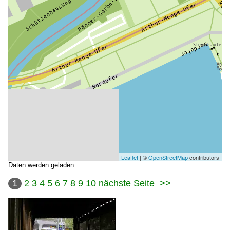
Leaflet
| ©
OpenStreetMap
contributors
Daten werden geladen
1
2
3
4
5
6
7
8
9
10
nächste Seite
>>