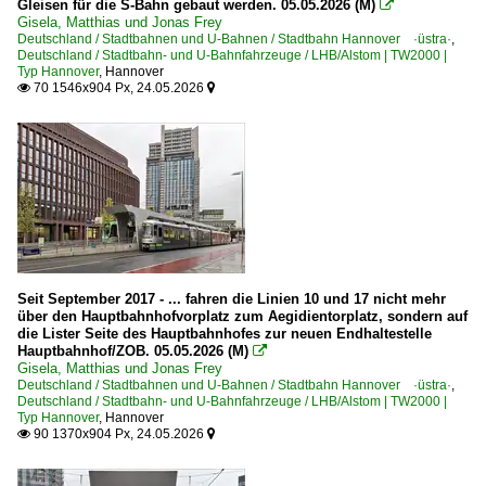
Gleisen für die S-Bahn gebaut werden. 05.05.2026 (M)

Gisela, Matthias und Jonas Frey
Deutschland / Stadtbahnen und U-Bahnen / Stadtbahn Hannover ·üstra·
,
Deutschland / Stadtbahn- und U-Bahnfahrzeuge / LHB/Alstom | TW2000 |
Typ Hannover
,
Hannover
70 1546x904 Px, 24.05.2026


Seit September 2017 - ... fahren die Linien 10 und 17 nicht mehr
über den Hauptbahnhofvorplatz zum Aegidientorplatz, sondern auf
die Lister Seite des Hauptbahnhofes zur neuen Endhaltestelle
Hauptbahnhof/ZOB. 05.05.2026 (M)

Gisela, Matthias und Jonas Frey
Deutschland / Stadtbahnen und U-Bahnen / Stadtbahn Hannover ·üstra·
,
Deutschland / Stadtbahn- und U-Bahnfahrzeuge / LHB/Alstom | TW2000 |
Typ Hannover
,
Hannover
90 1370x904 Px, 24.05.2026

