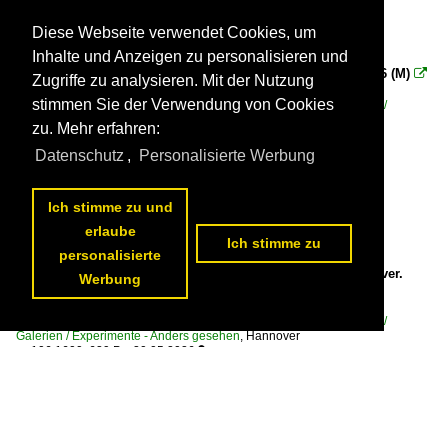
Diese Webseite verwendet Cookies, um
Inhalte und Anzeigen zu personalisieren und
Tristesse - ... des Hauptbahnhofes von Hannover. 05.05.2026 (M)

Zugriffe zu analysieren. Mit der Nutzung
Gisela, Matthias und Jonas Frey
stimmen Sie der Verwendung von Cookies
Deutschland / Bahnhöfe (F - K) / Hannover Hbf ·HH·
,
Deutschland /
Galerien / Experimente - Anders gesehen
,
Hannover
zu. Mehr erfahren:
106 1369x904 Px, 20.05.2026


Datenschutz
,
Personalisierte Werbung
Ich stimme zu und
erlaube
Ich stimme zu
personalisierte
Güterverkehr und Fernverkehr - ... im Hauptbahnhof Hannover.
Werbung
05.05.2026 (M)

Gisela, Matthias und Jonas Frey
Deutschland / Bahnhöfe (F - K) / Hannover Hbf ·HH·
,
Deutschland /
Galerien / Experimente - Anders gesehen
,
Hannover
106 1600x629 Px, 20.05.2026

