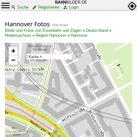
BAHN
BILDER.DE
Suche
Registrieren
Login
Hannover Fotos
1094 Bilder
Bilder und Fotos von Eisenbahn und Zügen
»
Deutschland
»
Niedersachsen
»
Region Hannover
»
Hannover
+
Karte
−