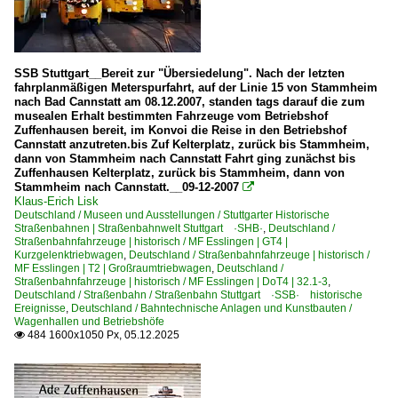
SSB Stuttgart__Bereit zur "Übersiedelung". Nach der letzten
fahrplanmäßigen Meterspurfahrt, auf der Linie 15 von Stammheim
nach Bad Cannstatt am 08.12.2007, standen tags darauf die zum
musealen Erhalt bestimmten Fahrzeuge vom Betriebshof
Zuffenhausen bereit, im Konvoi die Reise in den Betriebshof
Cannstatt anzutreten.bis Zuf Kelterplatz, zurück bis Stammheim,
dann von Stammheim nach Cannstatt Fahrt ging zunächst bis
Zuffenhausen Kelterplatz, zurück bis Stammheim, dann von
Stammheim nach Cannstatt.__09-12-2007

Klaus-Erich Lisk
Deutschland / Museen und Ausstellungen / Stuttgarter Historische
Straßenbahnen | Straßenbahnwelt Stuttgart ·SHB·
,
Deutschland /
Straßenbahnfahrzeuge | historisch / MF Esslingen | GT4 |
Kurzgelenktriebwagen
,
Deutschland / Straßenbahnfahrzeuge | historisch /
MF Esslingen | T2 | Großraumtriebwagen
,
Deutschland /
Straßenbahnfahrzeuge | historisch / MF Esslingen | DoT4 | 32.1-3
,
Deutschland / Straßenbahn / Straßenbahn Stuttgart ·SSB· historische
Ereignisse
,
Deutschland / Bahntechnische Anlagen und Kunstbauten /
Wagenhallen und Betriebshöfe
484 1600x1050 Px, 05.12.2025
