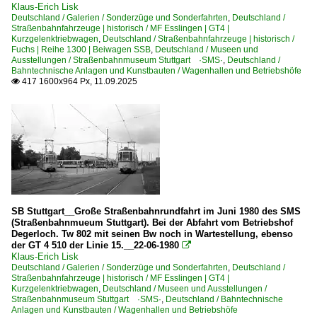
Klaus-Erich Lisk
Deutschland / Galerien / Sonderzüge und Sonderfahrten
,
Deutschland /
Straßenbahnfahrzeuge | historisch / MF Esslingen | GT4 |
Kurzgelenktriebwagen
,
Deutschland / Straßenbahnfahrzeuge | historisch /
Fuchs | Reihe 1300 | Beiwagen SSB
,
Deutschland / Museen und
Ausstellungen / Straßenbahnmuseum Stuttgart ·SMS·
,
Deutschland /
Bahntechnische Anlagen und Kunstbauten / Wagenhallen und Betriebshöfe
417 1600x964 Px, 11.09.2025

SB Stuttgart__Große Straßenbahnrundfahrt im Juni 1980 des SMS
(Straßenbahnmueum Stuttgart). Bei der Abfahrt vom Betriebshof
Degerloch. Tw 802 mit seinen Bw noch in Wartestellung, ebenso
der GT 4 510 der Linie 15.__22-06-1980

Klaus-Erich Lisk
Deutschland / Galerien / Sonderzüge und Sonderfahrten
,
Deutschland /
Straßenbahnfahrzeuge | historisch / MF Esslingen | GT4 |
Kurzgelenktriebwagen
,
Deutschland / Museen und Ausstellungen /
Straßenbahnmuseum Stuttgart ·SMS·
,
Deutschland / Bahntechnische
Anlagen und Kunstbauten / Wagenhallen und Betriebshöfe