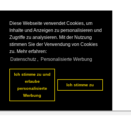
Diese Webseite verwendet Cookies, um
Inhalte und Anzeigen zu personalisieren und
Zugriffe zu analysieren. Mit der Nutzung
stimmen Sie der Verwendung von Cookies
zu. Mehr erfahren:
Datenschutz
,
Personalisierte Werbung
Ich stimme zu und
erlaube
Ich stimme zu
personalisierte
1
2
3
4
5
6
7
nächste Seite
>>
Werbung
Datenschutzerklärung
|
Impressum
|
Kontakt