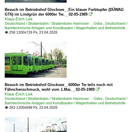
MF Esslingen | GT4 | Kurzgelenktriebwagen
Besuch im Betriebshof Glocksee__Ein blauer Farbtupfer (DÜWAG
GT6) im Lindgrün der 6000er Tw.__02-05-1989

MF Esslingen | Serie 200
Klaus-Erich Lisk
Deutschland / Straßenbahn / Straßenbahn Hannover ·Üstra·
,
Deutschland /
MF Esslingen | Serie 400
Bahntechnische Anlagen und Kunstbauten / Wagenhallen und Betriebshöfe
258 1200x726 Px, 23.04.2026

MF Esslingen | Serie 800
MF Esslingen | T2 | 'Gartenschauwagen'
MF Esslingen | T2 | Großraumtriebwagen
MF Esslingen | T4 | Großraumtriebwagen
Uerdingen | T2 | 'Gartenschau-Triebwagen'
Straßenbahnfahrzeuge | Zahnrad
Besuch im Betriebshof Glocksee__6000er Tw teils noch mit
Fähnchenschmuck, wohl vom 1.Mai.__02-05-1989

MAN | ZT 4.1
Klaus-Erich Lisk
Deutschland / Straßenbahn / Straßenbahn Hannover ·Üstra·
,
Deutschland /
MF Esslingen | Z, Typ 22.7
Bahntechnische Anlagen und Kunstbauten / Wagenhallen und Betriebshöfe
263 1200x698 Px, 23.04.2026

Unternehmen | historisch
Württembergische Nebenbahnen AG - Filderbahn ·WN· 