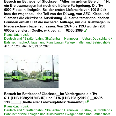
Besuch im Betriebshof Glocksee__"Alles im grünen Bereich..." Nur
ein Breitraumwagen hat noch die frühere Farbgebung. Die Tw
1976
Museen und Ausstellungen
6000-Flotte in lindgrün. Bei der ersten Lieferserie von 100 Stück
kam der wagenbauliche Teil von der Düwag, von AEG, Kiepe und
1977
Straßenbahnmuseum Stuttgart ·SMS·
Siemens die elektrische Ausrüstung. Aus arbeitsmarktpolitischen
Gründen erhielt LHB die nächsten Aufträge, um die Triebwagen in
1978
Stuttgarter Historische Straßenbahnen | Straßenbahnwelt
Niedersachsen bauen zu lassen. Von 1974 bis 1993 wurden 260
6000er geliefert. [Quelle: wikipedia]. __02-05-1989

1980
Klaus-Erich Lisk
Sonstiges
Deutschland / Straßenbahn / Straßenbahn Hannover ·Üstra·
,
Deutschland /
Bahntechnische Anlagen und Kunstbauten / Wagenhallen und Betriebshöfe
1985
Formulare, Laufblätter etc
134 1200x690 Px, 23.04.2026

1986
Straßenbahn
1988
Straßenbahn Hannover ·Üstra·
1989
Straßenbahn Stuttgart ·SSB· historische Ereignisse
1990
Straßenbahn Stuttgart ·SSB· keine Stadtbahn
1993
Straßenbahn | historisch
1994
Besuch im Betriebshof Glocksee__Im Vordergrund die Tw
6111[LHB 1980;2012>BUD] und 6136 [LHB 1981;2019+].__02-05-
Straßenbahn Esslingen-Nellingen-Denkendorf ·END, 1926
1997
1989_____[Quelle aller Fahrzeug-Infos: 'tram-info']

Klaus-Erich Lisk
Deutschland / Straßenbahn / Straßenbahn Hannover ·Üstra·
,
Deutschland /
Straßenbahnfahrzeuge | Arbeitsfahrzeuge
2000
Bahntechnische Anlagen und Kunstbauten / Wagenhallen und Betriebshöfe