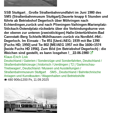
SSB Stuttgart__Große Straßenbahnrundfahrt im Juni 1980 des
SMS (Straßenbahnmueum Stuttgart).Dauerte knapp 6 Stunden und
führte ab Betriebshof Degerloch über Möhringen nach
Echterdingen,zurück und nach Plieningen-Vaihingen-Marienplatz-
Stöckach-Ostendplatz-rückwärts über die Verbindungskurve von
der oberen zur unteren (zweistöckigen) Halle-Untertürkheim-Bad
Cannstatt–Berg Schleife-Mühlhausen–zurück via Nordbhf.-Hbf.-
Degerloch. Im Einsatz : Tw 851 [Uerd./AEG; 1939 mit Bw 1390
[Fuchs HD; 1950] und Tw 802 [ME/AEG 1957 mit Bw 1606+1574
[beide Fuchs HD 1956]. Zum Bild (im Betriebshof Degerloch) : die
Weichen sind gestellt, es kann losgehen !__22-06-1980

Klaus-Erich Lisk
Deutschland / Galerien / Sonderzüge und Sonderfahrten
,
Deutschland /
Straßenbahnfahrzeuge | historisch / Uerdingen | T2 | 'Gartenschau-
Triebwagen'
,
Deutschland / Museen und Ausstellungen /
Straßenbahnmuseum Stuttgart ·SMS·
,
Deutschland / Bahntechnische
Anlagen und Kunstbauten / Wagenhallen und Betriebshöfe
480 906x1200 Px, 11.09.2025
