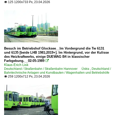
125 1200x733 Px, 23.04.2026

Kranwagen
2000
Leiterwagen
2001
Loks, Schlepploks
2003
Rangier-Atw
2007
Schienenschleifwagen und-züge
2008
Schüttgutwagen
2009
Besuch im Betriebshof Glocksee__Im Vordergrund die Tw 6131
Transportloren
und 6135 [beide LHB 1981;2019+]. Im Hintergrund, vor der Kulisse
2010
des Heizkraftwerks, einige DUEWAG B4 in klassischer
Zweiwegefahrzeuge
Farbgebung.__02-05-1989

2016
Klaus-Erich Lisk
Straßenbahnfahrzeuge | historisch
Deutschland / Straßenbahn / Straßenbahn Hannover ·Üstra·
,
Deutschland /
2019
Bahntechnische Anlagen und Kunstbauten / Wagenhallen und Betriebshöfe
259 1200x712 Px, 23.04.2026

Fuchs | B2 | Beiwagen 'Schiffchen'
2020
Fuchs | Reihe 1300 | Beiwagen SSB
2025
Herbrand | B2 | Beiwagen
2026
Herbrand | T2
MF Esslingen | B2 | Beiwagen
MF Esslingen | DoT4 | 32.1-3