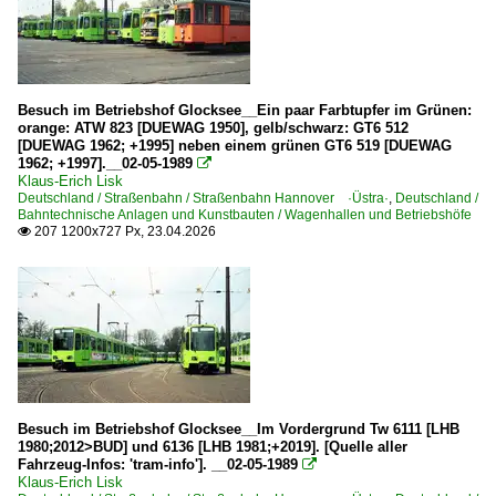
Zahnradbahnen
Stuttgarter Straßenbahnen AG ·SSB· 'Zacke'
Besuch im Betriebshof Glocksee__Ein paar Farbtupfer im Grünen:
Schweiz
orange: ATW 823 [DUEWAG 1950], gelb/schwarz: GT6 512
[DUEWAG 1962; +1995] neben einem grünen GT6 519 [DUEWAG
Stadtverkehr
1962; +1997].__02-05-1989

Klaus-Erich Lisk
TN Compagnie des Transports en Commun de Neuchâtel
Deutschland / Straßenbahn / Straßenbahn Hannover ·Üstra·
,
Deutschland /
Bahntechnische Anlagen und Kunstbauten / Wagenhallen und Betriebshöfe
207 1200x727 Px, 23.04.2026

Besuch im Betriebshof Glocksee__Im Vordergrund Tw 6111 [LHB
1980;2012>BUD] und 6136 [LHB 1981;+2019]. [Quelle aller
Fahrzeug-Infos: 'tram-info']. __02-05-1989

Klaus-Erich Lisk