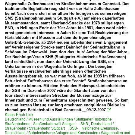
Wagenhalle Zuffenhausen ins Straßenbahnmuseum Cannstatt. Das
traditionelle Begleitfahrzeug steht vor der Halle Zuffenhausen
bereit.Nach den ersten unerfüllten Hoffnungen des seinerzeitigen
SMS (Straßenbahnmuseum Stuttgart e.V.) auf einen dauerhaften
Museumsstandort, samt Überland-Strecke der 1978 stillgelegten
END, in Nellingen Ende der 70er Jahre bis 1981, dann wohl nicht
ernst gemeintem Interesse in Aalen für eine Teil-Reaktivierung der
Härtsfeldbahn mit Museum auf dem dortigen ehemaligen
Güterbhf.-Gelände, ab 1984 neuem arbeitsintensiven Engagement
auf Vereinseigener Strecke samt Bahnhof der Steinachtalbahn in
Schönau im Odenwald, kam dort das ‘Aus‘ Anfang der 90er Jahre.
Der Nachfolge-Verein SHB (Stuttgarter Historische Straßenahnen)
fand schließlich, nun dank der Unterstützung der SSB, ein
Unterkommen in der Wagenhalle Gerlingen. Die beengten
Verhältnisse erschwerten allerdings einen öffentlichen
Ausstellungsbetrieb, so war man froh, ab Mitte 1995 im früheren
Betriebshof Zuffenhausen das erste “echte“ Straßenbahnmuseum
eröffnen zu können. Mit dem Ende des Meterspur-Linienbetriebs
der SSB im Dezember 2007 wäre der Standort aber von den
touristisch interessanten Strecken der Museumszüge zur
Innenstadt und zum Fernsehturm abgeschnitten gewesen. So kam
es zum letzten Umzug zur lang ersehnten endgültigen Bleibe im
ehemaligen Betriebshof in Bad Cannstatt.__09-12-2007

Klaus-Erich Lisk
Deutschland / Museen und Ausstellungen / Stuttgarter Historische
Straßenbahnen | Straßenbahnwelt Stuttgart ·SHB·
,
Deutschland /
Straßenbahn / Straßenbahn Stuttgart ·SSB· historische Ereignisse
,
Deutschland / Bahntechnische Anlagen und Kunstbauten / Wagenhallen und