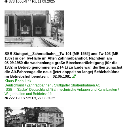
373 1600x977 Px, 11.09.2025

SSB Stuttgart__Zahnradbahn__Tw 101 [ME 1935] und Tw 103 [ME
1937] in der Tw-Halle im Alten Zahnradbahnhof. Nachdem am
08.09.1980 die wochenlange große Streckenertüchtigung (für die
1982 in Betrieb genommenen ZT4.1) zu Ende war, durften zunächst
die Alt-Fahrzeuge die neue (jetzt doppelt so lange) Schiebebühne
im Betriebshof benutzen.__02.06.1981

Klaus-Erich Lisk
Deutschland / Zahnradbahnen / Stuttgarter Straßenbahnen AG
·SSB· 'Zacke'
,
Deutschland / Bahntechnische Anlagen und Kunstbauten /
Wagenhallen und Betriebshöfe
222 1200x735 Px, 27.08.2025
