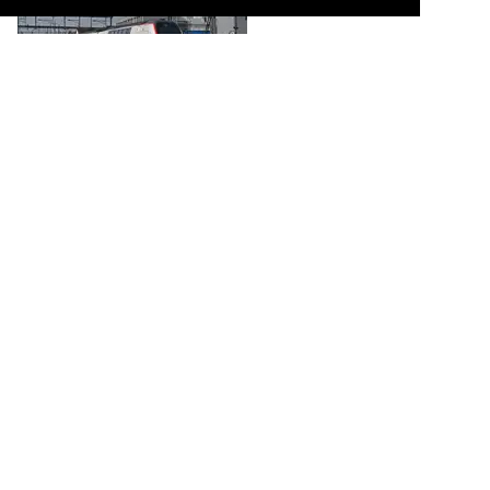
RABe 512 027-9 KISS durchfährt am 09.03.2026 den Bahnhof
Rupperswil.

Markus Wagner
Schweiz / Triebzüge / 0 512 RABe 512 ·SBB· Kiss
78 1200x800 Px, 12.04.2026


Re 460 108-4 durchfährt am 09.03.2026 den Bahnhof Rupperswil.

Markus Wagner
Schweiz / E-Loks | 91 85 / 4 460 Re 460 ·SBB· mit Zügen
86 1200x800 Px, 12.04.2026

