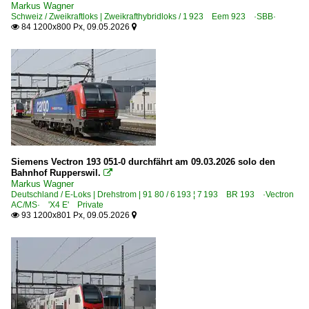
Markus Wagner
Schweiz / Zweikraftloks | Zweikrafthybridloks / 1 923 Eem 923 ·SBB·
84 1200x800 Px, 09.05.2026


Siemens Vectron 193 051-0 durchfährt am 09.03.2026 solo den
Bahnhof Rupperswil.

Markus Wagner
Deutschland / E-Loks | Drehstrom | 91 80 / 6 193 ¦ 7 193 BR 193 ·Vectron
AC/MS· 'X4 E' Private
93 1200x801 Px, 09.05.2026

