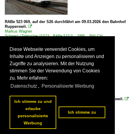
RABe 523 069, auf der S26 durchfährt am 09.03.2026 den Bahnhof
Rupperswil.

Markus Wagner
Schweiz / Triebzüge / 0 523 RABe 523.0 ·SBB· Flirt CH
88 1200x800 Px, 20.04.2026


Diese Webseite verwendet Cookies, um
Inhalte und Anzeigen zu personalisieren und
Zugriffe zu analysieren. Mit der Nutzung
stimmen Sie der Verwendung von Cookies
zu. Mehr erfahren:
Datenschutz
,
Personalisierte Werbung
Re 620 034-9 durchfährt am 09.03.2026 den Bahnhof Rupperswil.

Ich stimme zu und
Markus Wagner
Schweiz / E-Loks | 91 85 / 4 620 Re 620 Re 6/6 ·SBB·RADVE·
erlaube
Ich stimme zu
106 1200x800 Px, 17.04.2026


personalisierte
Werbung