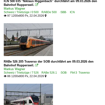
ICN 500 035 "Niklaus Riggenbach" durchfährt am 09.03.2026 den
Bahnhof Rupperswil.

Markus Wagner
Schweiz / Triebzüge / 0 500 RABDe 500 ·SBB· ICN
97 1200x800 Px, 22.04.2026


RABe 526 205 Traverso der SOB durchfährt am 09.03.2026 den
Bahnhof Rupperswil.

Markus Wagner
Schweiz / Triebzüge / 7 526 RABe 526.1 ·SOB· Flirt⁠ 3 Traverso
86 1200x800 Px, 22.04.2026

