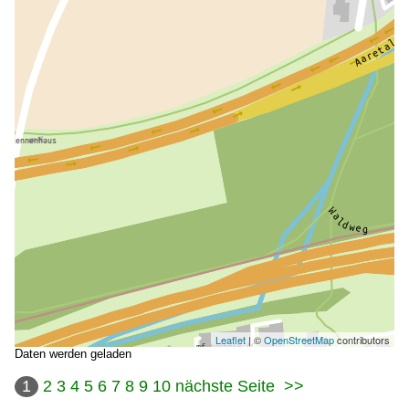
Leaflet
| ©
OpenStreetMap
contributors
Daten werden geladen
1
2
3
4
5
6
7
8
9
10
nächste Seite
>>