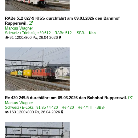
RABe 512 027-9 KISS durchfährt am 09.03.2026 den Bahnhof
Rupperswil.

Markus Wagner
Schweiz / Triebzüge / 0 512 RABe 512 ·SBB· Kiss
91 1200x800 Px, 26.04.2026


Re 420 249-5 durchfährt am 09.03.2026 den Bahnhof Rupperswil.

Markus Wagner
Schweiz / E-Loks | 91 85 / 4 420 Re 420 Re 4/4 II ·SBB·
163 1200x800 Px, 26.04.2026

