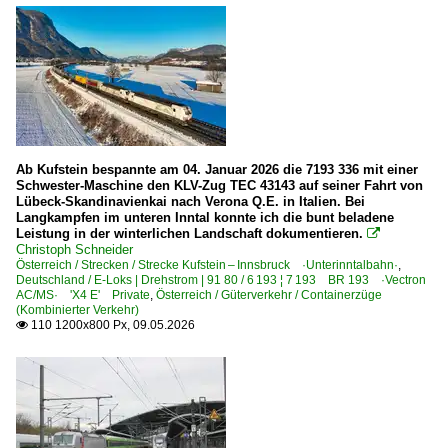
Ab Kufstein bespannte am 04. Januar 2026 die 7193 336 mit einer
Schwester-Maschine den KLV-Zug TEC 43143 auf seiner Fahrt von
Lübeck-Skandinavienkai nach Verona Q.E. in Italien. Bei
Langkampfen im unteren Inntal konnte ich die bunt beladene
Leistung in der winterlichen Landschaft dokumentieren.

Christoph Schneider
Österreich / Strecken / Strecke Kufstein – Innsbruck ·Unterinntalbahn·
,
Deutschland / E-Loks | Drehstrom | 91 80 / 6 193 ¦ 7 193 BR 193 ·Vectron
AC/MS· 'X4 E' Private
,
Österreich / Güterverkehr / Containerzüge
(Kombinierter Verkehr)
110 1200x800 Px, 09.05.2026
