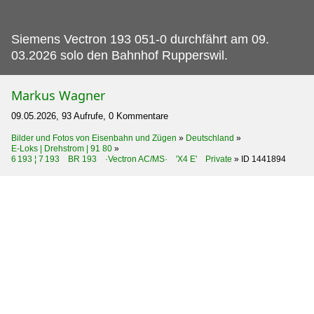
Siemens Vectron 193 051-0 durchfährt am 09.
03.2026 solo den Bahnhof Rupperswil.
Markus Wagner
09.05.2026, 93 Aufrufe, 0 Kommentare
Bilder und Fotos von Eisenbahn und Zügen
»
Deutschland
»
E-Loks | Drehstrom | 91 80
»
6 193 ¦ 7 193 BR 193 ·Vectron AC/MS· 'X4 E' Private
»
ID 1441894