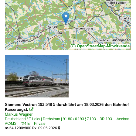
(C) OpenStreetMap-Mitwirkende
Siemens Vectron 193 548-5 durchfährt am 18.03.2026 den Bahnhof
Kaiseraugst.

Markus Wagner
Deutschland / E-Loks | Drehstrom | 91 80 / 6 193 ¦ 7 193 BR 193 ·Vectron
AC/MS· 'X4 E' Private
64 1200x800 Px, 09.05.2026

