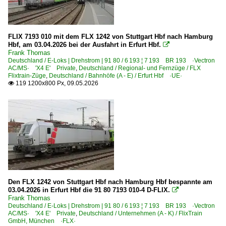
FLIX 7193 010 mit dem FLX 1242 von Stuttgart Hbf nach Hamburg
Hbf, am 03.04.2026 bei der Ausfahrt in Erfurt Hbf.

Frank Thomas
Deutschland / E-Loks | Drehstrom | 91 80 / 6 193 ¦ 7 193 BR 193 ·Vectron
AC/MS· 'X4 E' Private
,
Deutschland / Regional- und Fernzüge / FLX
Flixtrain-Züge
,
Deutschland / Bahnhöfe (A - E) / Erfurt Hbf ·UE·
119 1200x800 Px, 09.05.2026

Den FLX 1242 von Stuttgart Hbf nach Hamburg Hbf bespannte am
03.04.2026 in Erfurt Hbf die 91 80 7193 010-4 D-FLIX.

Frank Thomas
Deutschland / E-Loks | Drehstrom | 91 80 / 6 193 ¦ 7 193 BR 193 ·Vectron
AC/MS· 'X4 E' Private
,
Deutschland / Unternehmen (A - K) / FlixTrain
GmbH, München ·FLX·