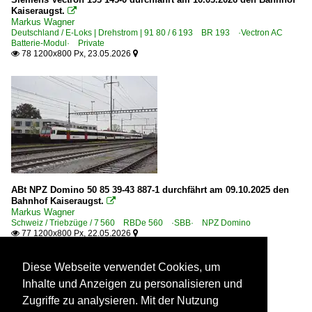
Kaiseraugst.

Markus Wagner
Deutschland / E-Loks | Drehstrom | 91 80 / 6 193 BR 193 ·Vectron AC
Batterie-Modul· Private
78 1200x800 Px, 23.05.2026


ABt NPZ Domino 50 85 39-43 887-1 durchfährt am 09.10.2025 den
Bahnhof Kaiseraugst.

Markus Wagner
Schweiz / Triebzüge / 7 560 RBDe 560 ·SBB· NPZ Domino
77 1200x800 Px, 22.05.2026


Diese Webseite verwendet Cookies, um
Inhalte und Anzeigen zu personalisieren und
Zugriffe zu analysieren. Mit der Nutzung