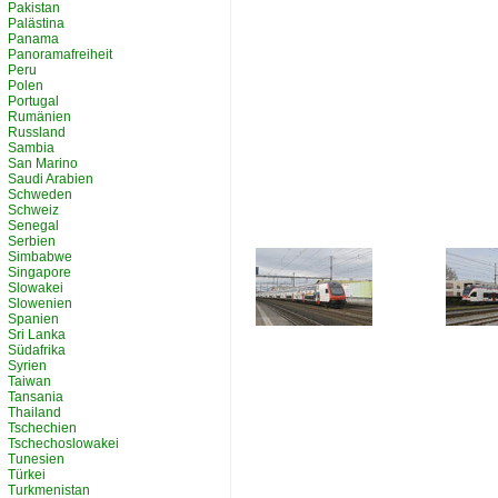
Pakistan
Palästina
Panama
Panoramafreiheit
Peru
Polen
Portugal
Rumänien
Russland
Sambia
San Marino
Saudi Arabien
Schweden
Schweiz
Senegal
Serbien
Simbabwe
Singapore
Slowakei
Slowenien
Spanien
Sri Lanka
Südafrika
Syrien
Taiwan
Tansania
Thailand
Tschechien
Tschechoslowakei
Tunesien
Türkei
Turkmenistan