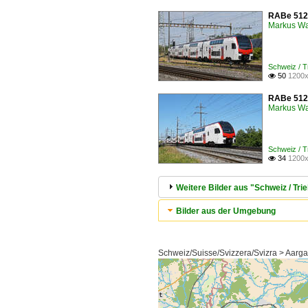
RABe 512 
Markus W
Schweiz / 
50
1200x

RABe 512 
Markus W
Schweiz / 
34
1200x

Weitere Bilder aus "Schweiz / 
Bilder aus der Umgebung
Schweiz/Suisse/Svizzera/Svizra > Aarga