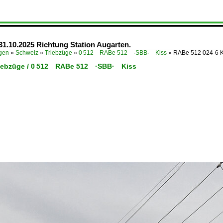
31.10.2025 Richtung Station Augarten.
ügen
»
Schweiz
»
Triebzüge
»
0 512 RABe 512 ·SBB· Kiss
»
RABe 512 024-6 K
riebzüge / 0 512 RABe 512 ·SBB· Kiss