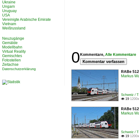
Ukraine
Ungarn
Uruguay
USA
Vereinigte Arabische Emirate
Vietnam
Weißrussland
Neuzugänge
Gemälde
Modellbahn
0
Virtual Reality
Kommentare,
Alle Kommentare
Gemischtes
Fotostellen
Kommentar verfassen
Zeitachse
Datenschutzerklärung
RABe 512 
Markus W
Schweiz / 
19
1200x

RABe 512 
Markus W
Schweiz / 
19
1200x
