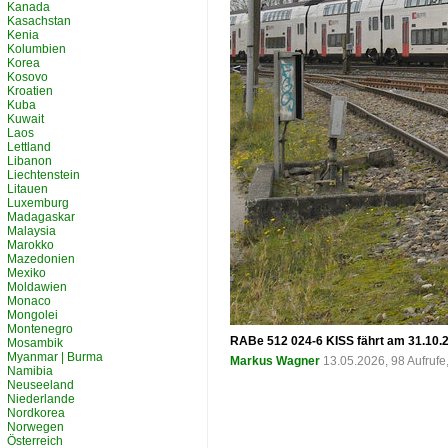
Kanada
Kasachstan
Kenia
Kolumbien
Korea
Kosovo
Kroatien
Kuba
Kuwait
Laos
Lettland
Libanon
Liechtenstein
Litauen
Luxemburg
Madagaskar
Malaysia
Marokko
Mazedonien
Mexiko
Moldawien
Monaco
Mongolei
Montenegro
RABe 512 024-6 KISS fährt am 31.10.2
Mosambik
Myanmar | Burma
Markus Wagner
13.05.2026, 98 Aufruf
Namibia
Neuseeland
Niederlande
Nordkorea
Norwegen
Österreich