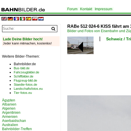
Forum
Kontakt
Impressum
RABe 512 024-6 KISS fährt am 
Bilder und Fotos von Eisenbahn und Z
Schweiz / T
Lade Deine Bilder hoch!
Jeder kann mitmachen, kostenlos!
Weitere Bilder-Themen:
Bahnbilder.de
Bus-bild.de
Fahrzeugbilder.de
Schiffbilder.de
Flugzeug-bild.de
Staedte-fotos.de
Landschaftsfotos.eu
Tier-fotos.eu
Ägypten
Albanien
Algerien
Argentinien
Armenien
Aserbaidschan
Australien
Bahnbilder-Treffen