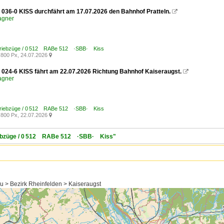
036-0 KISS durchfährt am 17.07.2026 den Bahnhof Pratteln.

agner
Triebzüge / 0 512 RABe 512 ·SBB· Kiss
800 Px, 24.07.2026

024-6 KISS fährt am 22.07.2026 Richtung Bahnhof Kaiseraugst.

agner
Triebzüge / 0 512 RABe 512 ·SBB· Kiss
800 Px, 22.07.2026

Triebzüge / 0 512 RABe 512 ·SBB· Kiss"
u > Bezirk Rheinfelden > Kaiseraugst