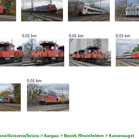
0,01 km
0,01 km
0,01 km
0,01 km
se/Svizzera/Svizra > Aargau > Bezirk Rheinfelden > Kaiseraugst