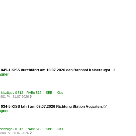
045-1 KISS durchfährt am 10.07.2026 den Bahnhof Kaiseraugst.

agner
Triebzüge / 0 512 RABe 512 ·SBB· Kiss
801 Px, 31.07.2026

034-5 KISS fährt am 08.07.2026 Richtung Station Augarten.

agner
Triebzüge / 0 512 RABe 512 ·SBB· Kiss
800 Px, 30.07.2026
