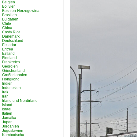
Belgien
Bolivien
Bosnien-Herzegowina
Brasilien
Bulgarien
Chile
China
Costa Rica
Dänemark
Deutschland
Ecuador
Eritrea
Estland
Finnland
Frankreich
Georgien
Griechenland
Großbritannien
Hongkong
Indien
Indonesien
Irak
Iran
Irland und Nordirland
Island
Israel
Italien
Jamaika
Japan
Jordanien
Jugoslawien
Kambodscha