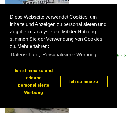
Diese Webseite verwendet Cookies, um
Inhalte und Anzeigen zu personalisieren und
Zugriffe zu analysieren. Mit der Nutzung
Be 6/8 Flexity 5038, auf der Linie 2, fährt am 01.05.2026 zur
stimmen Sie der Verwendung von Cookies
Haltestelle am Bahnhof SBB. Aufnahme Basel.

zu. Mehr erfahren:
Markus Wagner
Schweiz / Strassenbahn / BVB Basler Verkehrs-Betriebe 'Drämmli'
,
Datenschutz
,
Personalisierte Werbung
Schweiz / Strassenbahnfahrzeuge / Bombardier | Flexity 2 | Be 4/6, Be 6/8
62 1200x801 Px, 25.05.2026


Ich stimme zu und
erlaube
Ich stimme zu
personalisierte
Werbung
Be 2/2 190 steht nach einem Rangiermanöver kurz vor dem Depot
Dreispitz. Aufnahme Basel.

Markus Wagner
Schweiz / Strassenbahn / BVB Basler Verkehrs-Betriebe 'Drämmli'
,