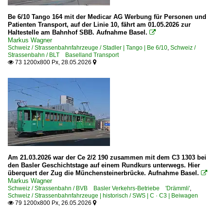
Be 6/10 Tango 164 mit der Medicar AG Werbung für Personen und
Patienten Transport, auf der Linie 10, fährt am 01.05.2026 zur
Haltestelle am Bahnhof SBB. Aufnahme Basel.

Markus Wagner
Schweiz / Strassenbahnfahrzeuge / Stadler | Tango | Be 6/10
,
Schweiz /
Strassenbahn / BLT Baselland Transport
73 1200x800 Px, 28.05.2026


Am 21.03.2026 war der Ce 2/2 190 zusammen mit dem C3 1303 bei
den Basler Geschichtstage auf einem Rundkurs unterwegs. Hier
überquert der Zug die Münchensteinerbrücke. Aufnahme Basel.

Markus Wagner
Schweiz / Strassenbahn / BVB Basler Verkehrs-Betriebe 'Drämmli'
,
Schweiz / Strassenbahnfahrzeuge | historisch / SWS | C · C3 | Beiwagen
79 1200x800 Px, 26.05.2026

