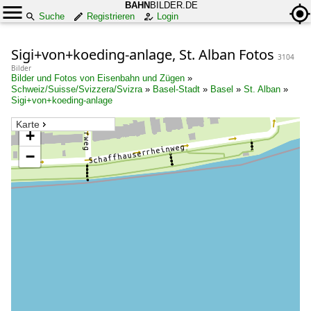
BAHN
BILDER.DE
Suche
Registrieren
Login
Sigi+von+koeding-anlage, St. Alban Fotos
3104
Bilder
Bilder und Fotos von Eisenbahn und Zügen
»
Schweiz/Suisse/Svizzera/Svizra
»
Basel-Stadt
»
Basel
»
St. Alban
»
Sigi+von+koeding-anlage
Karte
+
−