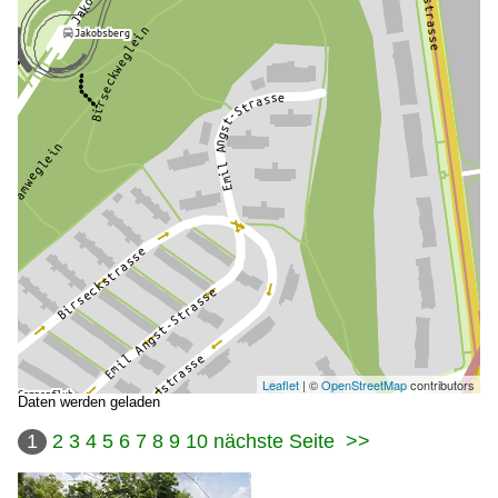
Leaflet
| ©
OpenStreetMap
contributors
Daten werden geladen
1
2
3
4
5
6
7
8
9
10
nächste Seite
>>