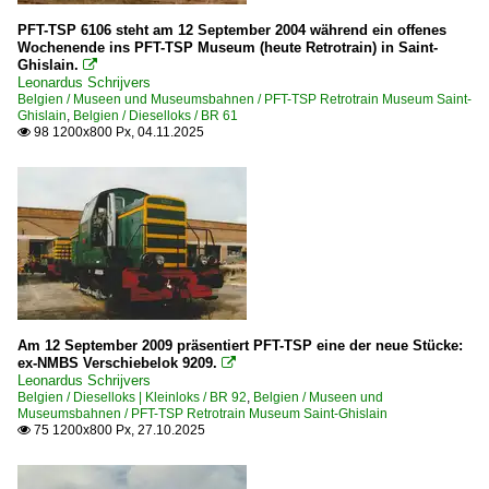
Galerien
PFT-TSP 6106 steht am 12 September 2004 während ein offenes
2009 | 150 Joer Eisebunn - 150 Jahre Eisenbahn in Luxe
Wochenende ins PFT-TSP Museum (heute Retrotrain) in Saint-
Ghislain.

Leonardus Schrijvers
Niederlande
Belgien / Museen und Museumsbahnen / PFT-TSP Retrotrain Museum Saint-
Ghislain
,
Belgien / Dieselloks / BR 61
98 1200x800 Px, 04.11.2025

Bahnbetriebswerke
Roosendaal-Goederen
Am 12 September 2009 präsentiert PFT-TSP eine der neue Stücke:
ex-NMBS Verschiebelok 9209.

Leonardus Schrijvers
Belgien / Dieselloks | Kleinloks / BR 92
,
Belgien / Museen und
Museumsbahnen / PFT-TSP Retrotrain Museum Saint-Ghislain
75 1200x800 Px, 27.10.2025
