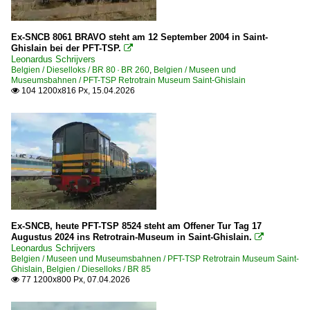
Gent St Pieters
2008
Lüttich (alle Bahnhöfe)
2009
Ex-SNCB 8061 BRAVO steht am 12 September 2004 in Saint-
Ghislain bei der PFT-TSP.

Leonardus Schrijvers
Bahntechnische Anlagen und Kunstbauten
2010
Belgien / Dieselloks / BR 80 · BR 260
,
Belgien / Museen und
Museumsbahnen / PFT-TSP Retrotrain Museum Saint-Ghislain
Brücken und Tunnel
2010
104 1200x816 Px, 15.04.2026

2011
Dampfloks
2013
BR 26
BR 64 pr. P8
2020
2020
Dieselloks
2022
BR 51
2024
Ex-SNCB, heute PFT-TSP 8524 steht am Offener Tur Tag 17
BR 52 · BR 53 · BR 54
Augustus 2024 ins Retrotrain-Museum in Saint-Ghislain.

2025
Leonardus Schrijvers
BR 55
Belgien / Museen und Museumsbahnen / PFT-TSP Retrotrain Museum Saint-
2026
Ghislain
,
Belgien / Dieselloks / BR 85
BR 59
77 1200x800 Px, 07.04.2026

BR 60