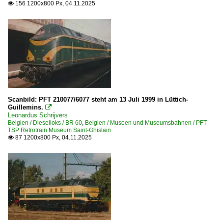
156 1200x800 Px, 04.11.2025
Chemin de Fer à Vapeur des Trois Vallées ·CFV3V·

Le Chemin De Fer Du Bocq
Unternehmen
Infrabel N.V., Brüssel ·INFBL·
Deutschland
Scanbild: PFT 210077/6077 steht am 13 Juli 1999 in Lüttich-
E-Loks | Drehstrom | 91 80
Guillemins.

Leonardus Schrijvers
6 186 BR 186 ·Traxx MS2e· Werbeloks
Belgien / Dieselloks / BR 60
,
Belgien / Museen und Museumsbahnen / PFT-
TSP Retrotrain Museum Saint-Ghislain
87 1200x800 Px, 04.11.2025

Luxemburg
Dieselloks
BR 800
BR 1600