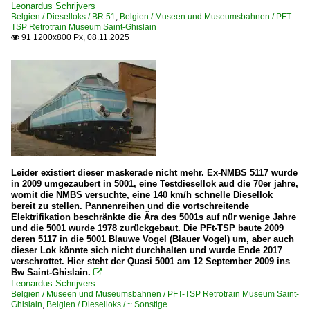
Leonardus Schrijvers
BR 22
Belgien / Dieselloks / BR 51
,
Belgien / Museen und Museumsbahnen / PFT-
TSP Retrotrain Museum Saint-Ghislain
BR 23
91 1200x800 Px, 08.11.2025

BR 29 alt 101
E-Loks | Mehrsystem
BR 18 HLE
BR 18 ·EuroSprinter·
Elektrotriebzüge
Leider existiert dieser maskerade nicht mehr. Ex-NMBS 5117 wurde
in 2009 umgezaubert in 5001, eine Testdiesellok aud die 70er jahre,
AM 80 · AM Break
womit die NMBS versuchte, eine 140 km/h schnelle Diesellok
bereit zu stellen. Pannenreihen und die vortschreitende
AM 96 'Gumminase'
Elektrifikation beschränkte die Ära des 5001s auf nür wenige Jahre
und die 5001 wurde 1978 zurückgebaut. Die PFt-TSP baute 2009
Galerien
deren 5117 in die 5001 Blauwe Vogel (Blauer Vogel) um, aber auch
dieser Lok könnte sich nicht durchhalten und wurde Ende 2017
2010 | 175 Jahre Eisenbahn in Belgien
verschrottet. Hier steht der Quasi 5001 am 12 September 2009 ins
Bw Saint-Ghislain.

Leonardus Schrijvers
Museen und Museumsbahnen
Belgien / Museen und Museumsbahnen / PFT-TSP Retrotrain Museum Saint-
Ghislain
,
Belgien / Dieselloks / ~ Sonstige