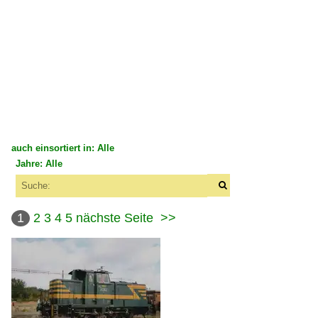
auch einsortiert in: Alle
Jahre: Alle
×
×
Alle Kategorien
Alle Jahre
Belgien
1
2
3
4
5
nächste Seite
>>
1990
Bahnbetriebswerke
1994
Depots, Betriebswerke und Anlagen
2000
Bahnhöfe
2007