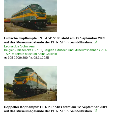
BR 61
BR 62 · BR 63 HLD
BR 70
BR 80 · BR 260
BR 84
BR 85
Einfache Kopflämpfe: PFT-TSP 5183 steht am 12 September 2009
auf das Museumsgelände der PFT-TSP in Saint-Ghislain.

~ Sonstige
Leonardus Schrijvers
Belgien / Dieselloks / BR 51
,
Belgien / Museen und Museumsbahnen / PFT-
TSP Retrotrain Museum Saint-Ghislain
Dieselloks | Kleinloks
105 1200x800 Px, 08.11.2025

BR 92
Dieseltriebzüge
BR 43
E-Loks
BR 15
Doppelter Kopflämpfe: PFT-TSP 5183 steht am 12 September 2009
auf das Museumsgelände der PFT-TSP in Saint-Ghislain.

BR 20