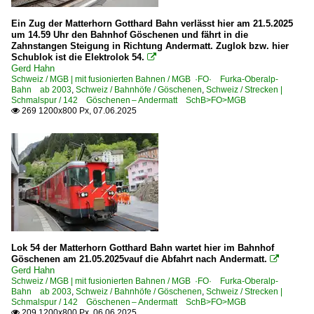
Ein Zug der Matterhorn Gotthard Bahn verlässt hier am 21.5.2025
um 14.59 Uhr den Bahnhof Göschenen und fährt in die
Zahnstangen Steigung in Richtung Andermatt. Zuglok bzw. hier
Schublok ist die Elektrolok 54.

Gerd Hahn
Schweiz / MGB | mit fusionierten Bahnen / MGB ·FO· Furka-Oberalp-
Bahn ab 2003
,
Schweiz / Bahnhöfe / Göschenen
,
Schweiz / Strecken |
Schmalspur / 142 Göschenen – Andermatt SchB>FO>MGB
269 1200x800 Px, 07.06.2025

Lok 54 der Matterhorn Gotthard Bahn wartet hier im Bahnhof
Göschenen am 21.05.2025vauf die Abfahrt nach Andermatt.

Gerd Hahn
Schweiz / MGB | mit fusionierten Bahnen / MGB ·FO· Furka-Oberalp-
Bahn ab 2003
,
Schweiz / Bahnhöfe / Göschenen
,
Schweiz / Strecken |
Schmalspur / 142 Göschenen – Andermatt SchB>FO>MGB
209 1200x800 Px, 06.06.2025
