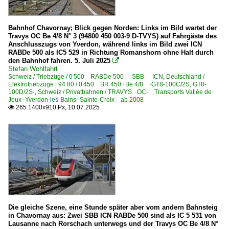
Strecken | KBS 700-799
Bahnhof Chavornay; Blick gegen Norden: Links im Bild wartet der
701 Heidelberg – Karlsruhe ·Baden‑Kurpfalz‑Bahn·
Travys OC Be 4/8 N° 3 (94800 450 003-9 D-TVYS) auf Fahrgäste des
702 Karlsruhe – Ettlingen – Rastatt – Offenburg ·Oberrh
Anschlusszugs von Yverdon, während links im Bild zwei ICN
RABDe 500 als IC5 529 in Richtung Romanshorn ohne Halt durch
710.11 Busenbach – Ittersbach ·Albgaubahn·
den Bahnhof fahren. 5. Juli 2025

Stefan Wohlfahrt
710.6 Pforzheim – Bad Wildbad ·Enztalbahn·
Schweiz / Triebzüge / 0 500 RABDe 500 ·SBB· ICN
,
Deutschland /
Elektrotriebzüge | 94 80 / 0 450 BR 450 · Be 4/8 ·GT8-100C/2S, GT8-
716 Rastatt – Forbach – Freudenstadt ·Murgtalbahn·
100D/2S·
,
Schweiz / Privatbahnen / TRAVYS ·OC· Transports Vallée de
Joux–Yverdon-les-Bains–Sainte-Croix ab 2008
770 Karlsruhe – Mühlacker (–Stuttgart) ·Residenzbahn·
265 1400x910 Px, 10.07.2025

783 Crailsheim – Schwäbisch Hall – Heilbronn ·Hohenl
Schweiz
Galerien
Experimente - Anders gesehen
Privatbahnen
Die gleiche Szene, eine Stunde später aber vom andern Bahnsteig
in Chavornay aus: Zwei SBB ICN RABDe 500 sind als IC 5 531 von
TRAVYS ·OC· Transports Vallée de Joux–Yverdon-les-Ba
Lausanne nach Rorschach unterwegs und der Travys OC Be 4/8 N°