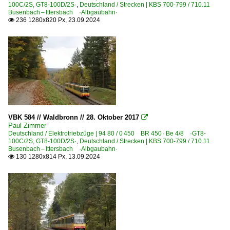
100C/2S, GT8-100D/2S·
,
Deutschland / Strecken | KBS 700-799 / 710.11
Busenbach – Ittersbach ·Albgaubahn·
236 1280x820 Px, 23.09.2024

VBK 584 // Waldbronn // 28. Oktober 2017

Paul Zimmer
Deutschland / Elektrotriebzüge | 94 80 / 0 450 BR 450 · Be 4/8 ·GT8-
100C/2S, GT8-100D/2S·
,
Deutschland / Strecken | KBS 700-799 / 710.11
Busenbach – Ittersbach ·Albgaubahn·
130 1280x814 Px, 13.09.2024
