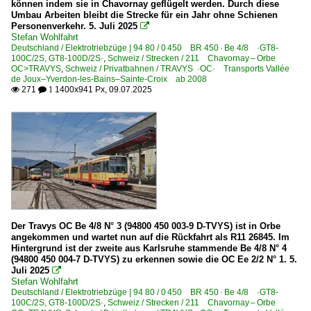
können indem sie in Chavornay geflügelt werden. Durch diese
Umbau Arbeiten bleibt die Strecke für ein Jahr ohne Schienen
Personenverkehr. 5. Juli 2025

Stefan Wohlfahrt
Deutschland / Elektrotriebzüge | 94 80 / 0 450 BR 450 · Be 4/8 ·GT8-
100C/2S, GT8-100D/2S·
,
Schweiz / Strecken / 211 Chavornay – Orbe
OC>TRAVYS
,
Schweiz / Privatbahnen / TRAVYS ·OC· Transports Vallée
de Joux–Yverdon-les-Bains–Sainte-Croix ab 2008
271
1400x941 Px, 09.07.2025

 1
Der Travys OC Be 4/8 N° 3 (94800 450 003-9 D-TVYS) ist in Orbe
angekommen und wartet nun auf die Rückfahrt als R11 26845. Im
Hintergrund ist der zweite aus Karlsruhe stammende Be 4/8 N° 4
(94800 450 004-7 D-TVYS) zu erkennen sowie die OC Ee 2/2 N° 1. 5.
Juli 2025

Stefan Wohlfahrt
Deutschland / Elektrotriebzüge | 94 80 / 0 450 BR 450 · Be 4/8 ·GT8-
100C/2S, GT8-100D/2S·
,
Schweiz / Strecken / 211 Chavornay – Orbe