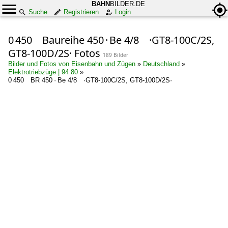
BAHN
BILDER.DE
Suche
Registrieren
Login
0 450 Baureihe 450 · Be 4/8 ·GT8-100C/2S,
GT8-100D/2S· Fotos
189 Bilder
Bilder und Fotos von Eisenbahn und Zügen
»
Deutschland
»
Elektrotriebzüge | 94 80
»
0 450 BR 450 · Be 4/8 ·GT8-100C/2S, GT8-100D/2S·