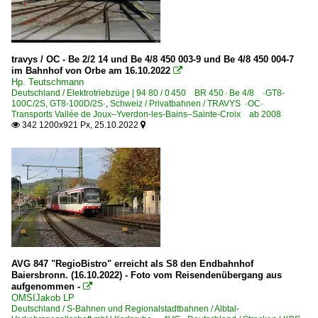
travys / OC - Be 2/2 14 und Be 4/8 450 003-9 und Be 4/8 450 004-7
im Bahnhof von Orbe am 16.10.2022

Hp. Teutschmann
Deutschland / Elektrotriebzüge | 94 80 / 0 450 BR 450 · Be 4/8 ·GT8-
100C/2S, GT8-100D/2S·
,
Schweiz / Privatbahnen / TRAVYS ·OC·
Transports Vallée de Joux–Yverdon-les-Bains–Sainte-Croix ab 2008
342 1200x921 Px, 25.10.2022


AVG 847 "RegioBistro" erreicht als S8 den Endbahnhof
Baiersbronn. (16.10.2022) - Foto vom Reisendenübergang aus
aufgenommen -

OMSIJakob LP
Deutschland / S-Bahnen und Regionalstadtbahnen / Albtal-