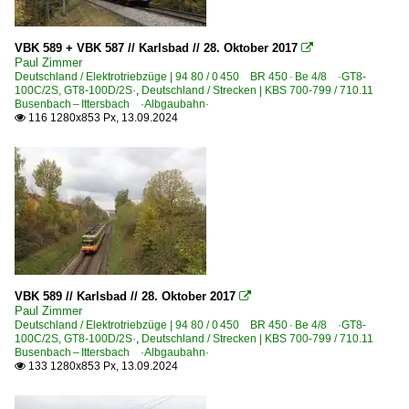
VBK 589 + VBK 587 // Karlsbad // 28. Oktober 2017

Paul Zimmer
Deutschland / Elektrotriebzüge | 94 80 / 0 450 BR 450 · Be 4/8 ·GT8-
100C/2S, GT8-100D/2S·
,
Deutschland / Strecken | KBS 700-799 / 710.11
Busenbach – Ittersbach ·Albgaubahn·
116 1280x853 Px, 13.09.2024

VBK 589 // Karlsbad // 28. Oktober 2017

Paul Zimmer
Deutschland / Elektrotriebzüge | 94 80 / 0 450 BR 450 · Be 4/8 ·GT8-
100C/2S, GT8-100D/2S·
,
Deutschland / Strecken | KBS 700-799 / 710.11
Busenbach – Ittersbach ·Albgaubahn·
133 1280x853 Px, 13.09.2024
