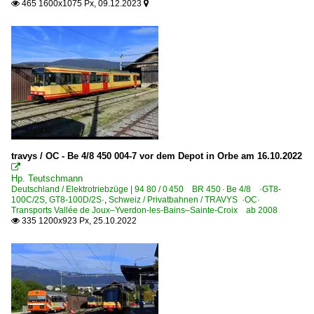
465 1600x1075 Px, 09.12.2023


travys / OC - Be 4/8 450 004-7 vor dem Depot in Orbe am 16.10.2022

Hp. Teutschmann
Deutschland / Elektrotriebzüge | 94 80 / 0 450 BR 450 · Be 4/8 ·GT8-
100C/2S, GT8-100D/2S·
,
Schweiz / Privatbahnen / TRAVYS ·OC·
Transports Vallée de Joux–Yverdon-les-Bains–Sainte-Croix ab 2008
335 1200x923 Px, 25.10.2022
