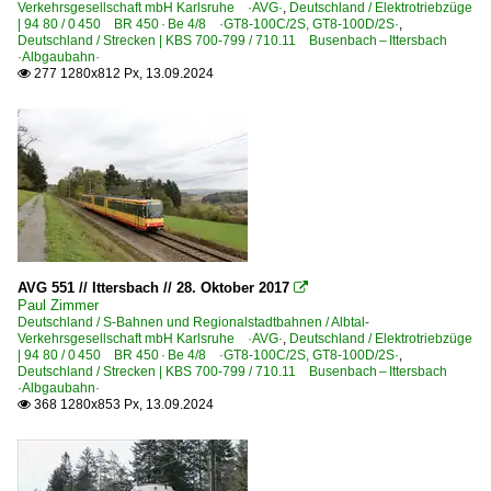
Verkehrsgesellschaft mbH Karlsruhe ·AVG·
,
Deutschland / Elektrotriebzüge
| 94 80 / 0 450 BR 450 · Be 4/8 ·GT8-100C/2S, GT8-100D/2S·
,
Deutschland / Strecken | KBS 700-799 / 710.11 Busenbach – Ittersbach
·Albgaubahn·
277 1280x812 Px, 13.09.2024

AVG 551 // Ittersbach // 28. Oktober 2017

Paul Zimmer
Deutschland / S-Bahnen und Regionalstadtbahnen / Albtal-
Verkehrsgesellschaft mbH Karlsruhe ·AVG·
,
Deutschland / Elektrotriebzüge
| 94 80 / 0 450 BR 450 · Be 4/8 ·GT8-100C/2S, GT8-100D/2S·
,
Deutschland / Strecken | KBS 700-799 / 710.11 Busenbach – Ittersbach
·Albgaubahn·
368 1280x853 Px, 13.09.2024
