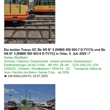
Mehrsystemstadtbahn Heilbronn ·AVG·
Sonstiges
Kurioses
Stadtbahnen und U-Bahnen
Stadtbahn Heilbronn - Albtalbahn ·AVG·
Die beiden Travys OC Be 4/8 N° 4 (94800 450 004-7 D-TVYS) und Be
4/8 N° 3 (94800 450 003-9 D-TVYS) in Orbe. 5. Juli 2025

Straßenbahn
Stefan Wohlfahrt
Schweiz / Galerien / Experimente - Anders gesehen
,
Deutschland /
Elektrotriebzüge | 94 80 / 0 450 BR 450 · Be 4/8 ·GT8-100C/2S, GT8-
Straßenbahn Karlsruhe ·VBK· keine S-Bahn
100D/2S·
,
Schweiz / Privatbahnen / TRAVYS ·OC· Transports Vallée de
Joux–Yverdon-les-Bains–Sainte-Croix ab 2008
168 806x1200 Px, 10.07.2025

Straßenbahnfahrzeuge
Duewag/Siemens | GT6-70D/N, GT8-70D/N | 'Karlsruhe'
Strecken | KBS 600-699
643 Frankfurt-Höchst – Bad Soden