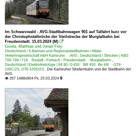
Im Schwarzwald - AVG-Stadtbahnwagen 901 auf Talfahrt kurz vor
der Christophstalbrücke der Steilstrecke der Murgtalbahn bei
Freudenstadt. 15.03.2024 (M)

Gisela, Matthias und Jonas Frey
Deutschland / S-Bahnen und Regionalstadtbahnen / Albtal-
Verkehrsgesellschaft mbH Karlsruhe ·AVG·
,
Deutschland / Strecken | KBS
700-799 / 716 Rastatt – Forbach – Freudenstadt ·Murgtalbahn·
,
Deutschland / Elektrotriebzüge | 94 80 / 0 450 BR 450 · Be 4/8 ·GT8-
100C/2S, GT8-100D/2S·
,
Die Karlsruher Straßenbahn und die Stadtbahn der
AVG
267 1488x904 Px, 25.03.2024

