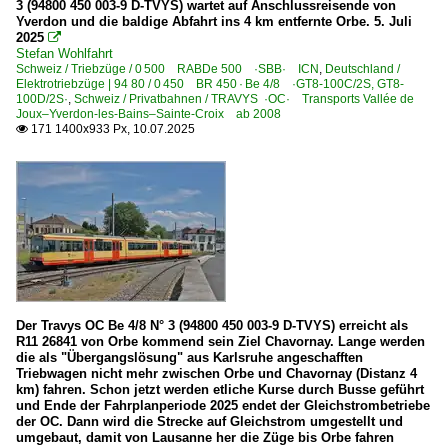
3 (94800 450 003-9 D-TVYS) wartet auf Anschlussreisende von
Yverdon und die baldige Abfahrt ins 4 km entfernte Orbe. 5. Juli
Regionen
2025

Stefan Wohlfahrt
Vaud | Waadtland
Schweiz / Triebzüge / 0 500 RABDe 500 ·SBB· ICN
,
Deutschland /
Elektrotriebzüge | 94 80 / 0 450 BR 450 · Be 4/8 ·GT8-100C/2S, GT8-
100D/2S·
,
Schweiz / Privatbahnen / TRAVYS ·OC· Transports Vallée de
Strecken
Joux–Yverdon-les-Bains–Sainte-Croix ab 2008
171 1400x933 Px, 10.07.2025

210 Lausanne – Yverdon – Neuchâtel – Biel JS>SBB ·Ju
211 Chavornay – Orbe OC>TRAVYS
Triebzüge
0 500 RABDe 500 ·SBB· ICN
Der Travys OC Be 4/8 N° 3 (94800 450 003-9 D-TVYS) erreicht als
R11 26841 von Orbe kommend sein Ziel Chavornay. Lange werden
die als "Übergangslösung" aus Karlsruhe angeschafften
Triebwagen nicht mehr zwischen Orbe und Chavornay (Distanz 4
km) fahren. Schon jetzt werden etliche Kurse durch Busse geführt
und Ende der Fahrplanperiode 2025 endet der Gleichstrombetriebe
der OC. Dann wird die Strecke auf Gleichstrom umgestellt und
umgebaut, damit von Lausanne her die Züge bis Orbe fahren