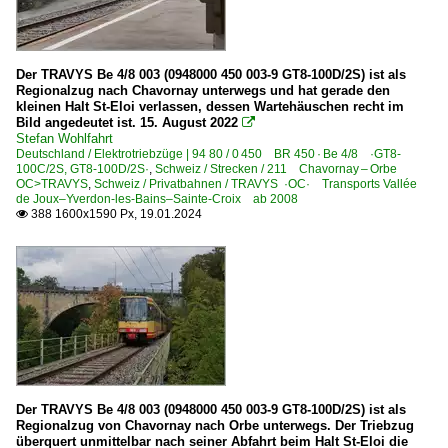
Der TRAVYS Be 4/8 003 (0948000 450 003-9 GT8-100D/2S) ist als
Regionalzug nach Chavornay unterwegs und hat gerade den
kleinen Halt St-Eloi verlassen, dessen Wartehäuschen recht im
Bild angedeutet ist. 15. August 2022

Stefan Wohlfahrt
Deutschland / Elektrotriebzüge | 94 80 / 0 450 BR 450 · Be 4/8 ·GT8-
100C/2S, GT8-100D/2S·
,
Schweiz / Strecken / 211 Chavornay – Orbe
OC>TRAVYS
,
Schweiz / Privatbahnen / TRAVYS ·OC· Transports Vallée
de Joux–Yverdon-les-Bains–Sainte-Croix ab 2008
388 1600x1590 Px, 19.01.2024

Der TRAVYS Be 4/8 003 (0948000 450 003-9 GT8-100D/2S) ist als
Regionalzug von Chavornay nach Orbe unterwegs. Der Triebzug
überquert unmittelbar nach seiner Abfahrt beim Halt St-Eloi die