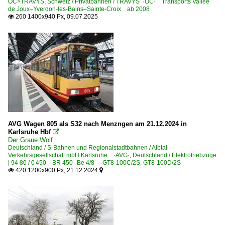
OC>TRAVYS
,
Schweiz / Privatbahnen / TRAVYS ·OC· Transports Vallée
de Joux–Yverdon-les-Bains–Sainte-Croix ab 2008
260 1400x940 Px, 09.07.2025

AVG Wagen 805 als S32 nach Menzngen am 21.12.2024 in
Karlsruhe Hbf

Der Graue Wolf
Deutschland / S-Bahnen und Regionalstadtbahnen / Albtal-
Verkehrsgesellschaft mbH Karlsruhe ·AVG·
,
Deutschland / Elektrotriebzüge
| 94 80 / 0 450 BR 450 · Be 4/8 ·GT8-100C/2S, GT8-100D/2S·
420 1200x900 Px, 21.12.2024

