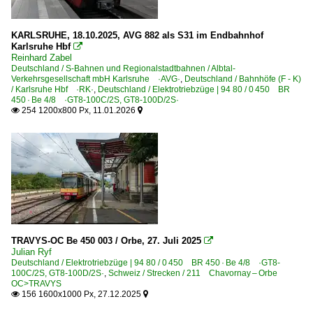
2010
Bahnhöfe (F - K)
2010
KARLSRUHE, 18.10.2025, AVG 882 als S31 im Endbahnhof
Karlsruhe Hbf

Heilbronn Hbf ·TH, TH B·
2011
Reinhard Zabel
Karlsruhe Hbf ·RK·
Deutschland / S-Bahnen und Regionalstadtbahnen / Albtal-
2012
Verkehrsgesellschaft mbH Karlsruhe ·AVG·
,
Deutschland / Bahnhöfe (F - K)
Karlsruhe (sonstige)
/ Karlsruhe Hbf ·RK·
,
Deutschland / Elektrotriebzüge | 94 80 / 0 450 BR
2013
450 · Be 4/8 ·GT8-100C/2S, GT8-100D/2S·
254 1200x800 Px, 11.01.2026


2014
Bahnhöfe (L - Q)
2015
Langensteinbach
2016
Mosbach-Neckarelz
2017
2018
Bahnhöfe (R - Z)
2019
Weinsberg
Wörth (Rhein)
TRAVYS-OC Be 450 003 / Orbe, 27. Juli 2025

2020
Julian Ryf
Deutschland / Elektrotriebzüge | 94 80 / 0 450 BR 450 · Be 4/8 ·GT8-
2020
Dieseltriebzüge | 95 80
100C/2S, GT8-100D/2S·
,
Schweiz / Strecken / 211 Chavornay – Orbe
OC>TRAVYS
2021
156 1600x1000 Px, 27.12.2025
0 641 BR 641 ·Coradia A TER· 'Walfisch'


2022