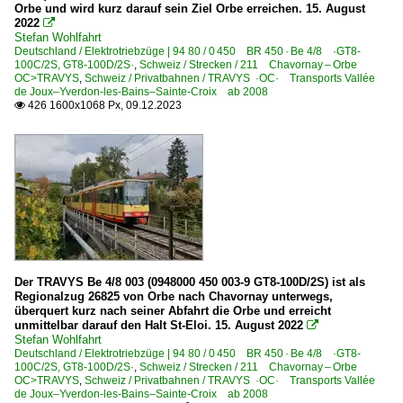
Orbe und wird kurz darauf sein Ziel Orbe erreichen. 15. August
2022

Stefan Wohlfahrt
Deutschland / Elektrotriebzüge | 94 80 / 0 450 BR 450 · Be 4/8 ·GT8-
100C/2S, GT8-100D/2S·
,
Schweiz / Strecken / 211 Chavornay – Orbe
OC>TRAVYS
,
Schweiz / Privatbahnen / TRAVYS ·OC· Transports Vallée
de Joux–Yverdon-les-Bains–Sainte-Croix ab 2008
426 1600x1068 Px, 09.12.2023

Der TRAVYS Be 4/8 003 (0948000 450 003-9 GT8-100D/2S) ist als
Regionalzug 26825 von Orbe nach Chavornay unterwegs,
überquert kurz nach seiner Abfahrt die Orbe und erreicht
unmittelbar darauf den Halt St-Eloi. 15. August 2022

Stefan Wohlfahrt
Deutschland / Elektrotriebzüge | 94 80 / 0 450 BR 450 · Be 4/8 ·GT8-
100C/2S, GT8-100D/2S·
,
Schweiz / Strecken / 211 Chavornay – Orbe
OC>TRAVYS
,
Schweiz / Privatbahnen / TRAVYS ·OC· Transports Vallée
de Joux–Yverdon-les-Bains–Sainte-Croix ab 2008