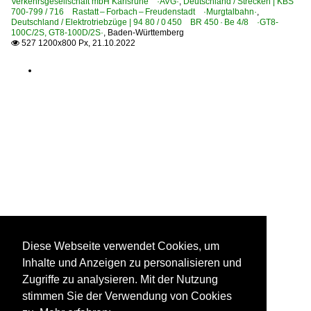
Verkehrsgesellschaft mbH Karlsruhe ·AVG·
,
Deutschland / Strecken | KBS
700-799 / 716 Rastatt – Forbach – Freudenstadt ·Murgtalbahn·
,
Deutschland / Elektrotriebzüge | 94 80 / 0 450 BR 450 · Be 4/8 ·GT8-
100C/2S, GT8-100D/2S·
,
Baden-Württemberg
527 1200x800 Px, 21.10.2022

Diese Webseite verwendet Cookies, um
Inhalte und Anzeigen zu personalisieren und
Zugriffe zu analysieren. Mit der Nutzung
stimmen Sie der Verwendung von Cookies