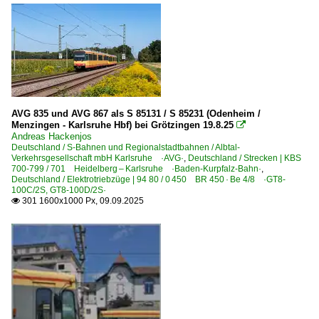
E-Loks | Drehstrom | 91 80
2024
6 187 BR 187 ·Traxx AC3· Private
2025
Elektrotriebzüge | 94 80
0 425 BR 425 'Quietschie'
AVG 835 und AVG 867 als S 85131 / S 85231 (Odenheim /
Menzingen - Karlsruhe Hbf) bei Grötzingen 19.8.25

Galerien
Andreas Hackenjos
Deutschland / S-Bahnen und Regionalstadtbahnen / Albtal-
Experimente - Anders gesehen
Verkehrsgesellschaft mbH Karlsruhe ·AVG·
,
Deutschland / Strecken | KBS
700-799 / 701 Heidelberg – Karlsruhe ·Baden‑Kurpfalz‑Bahn·
,
Deutschland / Elektrotriebzüge | 94 80 / 0 450 BR 450 · Be 4/8 ·GT8-
Regional- und Fernzüge
100C/2S, GT8-100D/2S·
301 1600x1000 Px, 09.09.2025

DbZ Überführungsfahrten, Züge für besondere Zwecke
Regionalzüge (Bundesländer)
Hessen
S-Bahnen und Regionalstadtbahnen
Albtal-Verkehrsgesellschaft mbH Karlsruhe ·AVG·