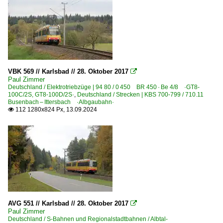
VBK 569 // Karlsbad // 28. Oktober 2017

Paul Zimmer
Deutschland / Elektrotriebzüge | 94 80 / 0 450 BR 450 · Be 4/8 ·GT8-
100C/2S, GT8-100D/2S·
,
Deutschland / Strecken | KBS 700-799 / 710.11
Busenbach – Ittersbach ·Albgaubahn·
112 1280x824 Px, 13.09.2024

AVG 551 // Karlsbad // 28. Oktober 2017

Paul Zimmer
Deutschland / S-Bahnen und Regionalstadtbahnen / Albtal-