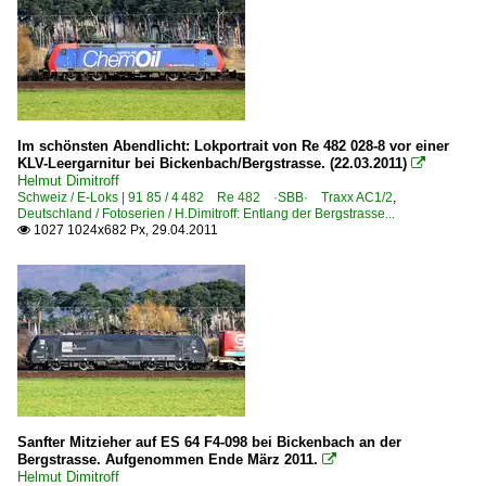
E-Loks | Drehstrom | 91 80
6 101 BR 101
6 101 BR 101 Lokportraits
6 101 BR 101 Werbeloks
6 120 BR 120.1
Im schönsten Abendlicht: Lokportrait von Re 482 028-8 vor einer
KLV-Leergarnitur bei Bickenbach/Bergstrasse. (22.03.2011)

6 145 BR 145 ·Traxx AC·
Helmut Dimitroff
Schweiz / E-Loks | 91 85 / 4 482 Re 482 ·SBB· Traxx AC1/2
,
6 145 BR 145 ·Traxx AC· Private
Deutschland / Fotoserien / H.Dimitroff: Entlang der Bergstrasse...
1027 1024x682 Px, 29.04.2011

6 146 BR 146 ·Traxx AC1/2·
6 182 BR 182 ·ES 64 U2·
6 185 BR 185 ·Traxx AC1/2·
6 185 BR 185 ·Traxx AC1/2· Lokportaits
6 185 BR 185 ·Traxx AC1/2· Private
6 186 BR 186 ·Traxx MS2e·
6 189 BR 189 ·ES 64 F4· Private
Sanfter Mitzieher auf ES 64 F4-098 bei Bickenbach an der
Bergstrasse. Aufgenommen Ende März 2011.

E-Loks | konventionell
Helmut Dimitroff