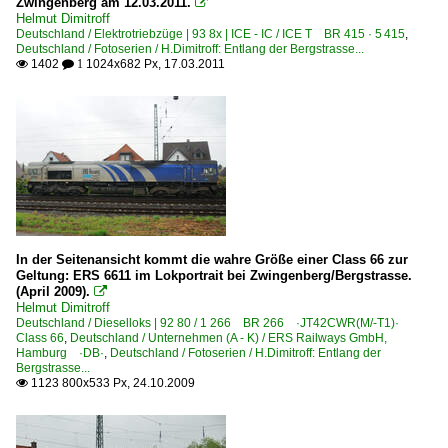
Zwingenberg am 12.03.2011.

Helmut Dimitroff
Deutschland / Elektrotriebzüge | 93 8x | ICE - IC / ICE T BR 415 · 5 415
,
Deutschland / Fotoserien / H.Dimitroff: Entlang der Bergstrasse...
1402
1024x682 Px, 17.03.2011

 1
In der Seitenansicht kommt die wahre Größe einer Class 66 zur
Geltung: ERS 6611 im Lokportrait bei Zwingenberg/Bergstrasse.
(April 2009).

Helmut Dimitroff
Deutschland / Dieselloks | 92 80 / 1 266 BR 266 ·JT42CWR(M/-T1)·
Class 66
,
Deutschland / Unternehmen (A - K) / ERS Railways GmbH,
Hamburg ·DB·
,
Deutschland / Fotoserien / H.Dimitroff: Entlang der
Bergstrasse...
1123 800x533 Px, 24.10.2009
