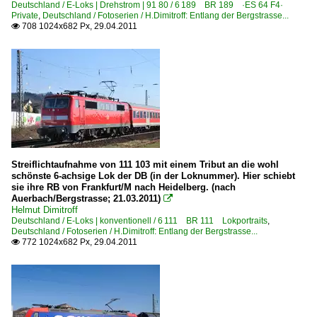
Deutschland / E-Loks | Drehstrom | 91 80 / 6 189 BR 189 ·ES 64 F4·
Private
,
Deutschland / Fotoserien / H.Dimitroff: Entlang der Bergstrasse...
1042 BR 1042 ex ÖBB
708 1024x682 Px, 29.04.2011

6 103 BR 103.1
6 110 BR 110.3 E 10 'Bügelfalte'
6 111 BR 111 Lokportraits
6 140 BR 140 E 40
6 155 BR 155 DR 250 'Energiecontainer'
6 181 BR 181.2
6 181 BR 181.2 Lokportraits
Streiflichtaufnahme von 111 103 mit einem Tribut an die wohl
schönste 6-achsige Lok der DB (in der Loknummer). Hier schiebt
sie ihre RB von Frankfurt/M nach Heidelberg. (nach
Elektrotriebzüge | 93 8x | ICE - IC
Auerbach/Bergstrasse; 21.03.2011)

Helmut Dimitroff
ICE T BR 415 · 5 415
Deutschland / E-Loks | konventionell / 6 111 BR 111 Lokportraits
,
Deutschland / Fotoserien / H.Dimitroff: Entlang der Bergstrasse...
772 1024x682 Px, 29.04.2011

Galerien
Berühmte Züge | Züge mit Namen
Experimente - Anders gesehen