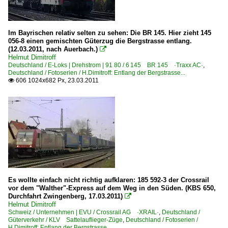
Im Bayrischen relativ selten zu sehen: Die BR 145. Hier zieht 145
056-8 einen gemischten Güterzug die Bergstrasse entlang.
(12.03.2011, nach Auerbach.)

Helmut Dimitroff
Deutschland / E-Loks | Drehstrom | 91 80 / 6 145 BR 145 ·Traxx AC·
,
Deutschland / Fotoserien / H.Dimitroff: Entlang der Bergstrasse...
606 1024x682 Px, 23.03.2011

Es wollte einfach nicht richtig aufklaren: 185 592-3 der Crossrail
vor dem "Walther"-Express auf dem Weg in den Süden. (KBS 650,
Durchfahrt Zwingenberg, 17.03.2011)

Helmut Dimitroff
Schweiz / Unternehmen | EVU / Crossrail AG ·XRAIL·
,
Deutschland /
Güterverkehr / KLV Sattelauflieger-Züge
,
Deutschland / Fotoserien /
H.Dimitroff: Entlang der Bergstrasse...