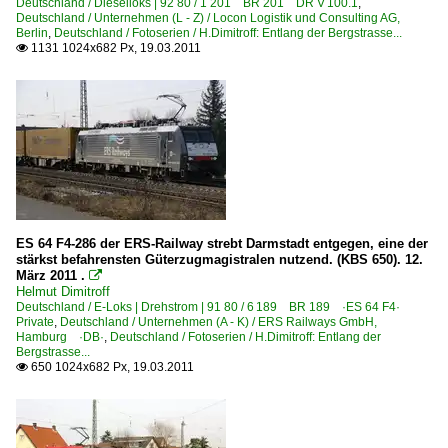
Deutschland / Dieselloks | 92 80 / 1 201 BR 201 DR V 100.1
,
Deutschland / Unternehmen (L - Z) / Locon Logistik und Consulting AG,
Berlin
,
Deutschland / Fotoserien / H.Dimitroff: Entlang der Bergstrasse...
1131 1024x682 Px, 19.03.2011

ES 64 F4-286 der ERS-Railway strebt Darmstadt entgegen, eine der
stärkst befahrensten Güterzugmagistralen nutzend. (KBS 650). 12.
März 2011 .

Helmut Dimitroff
Deutschland / E-Loks | Drehstrom | 91 80 / 6 189 BR 189 ·ES 64 F4·
Private
,
Deutschland / Unternehmen (A - K) / ERS Railways GmbH,
Hamburg ·DB·
,
Deutschland / Fotoserien / H.Dimitroff: Entlang der
Bergstrasse...
650 1024x682 Px, 19.03.2011
