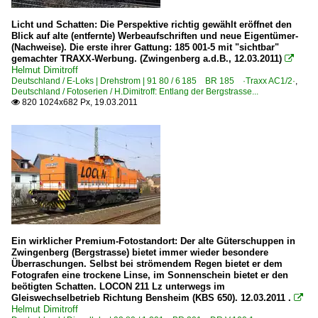
Licht und Schatten: Die Perspektive richtig gewählt eröffnet den
Blick auf alte (entfernte) Werbeaufschriften und neue Eigentümer-
(Nachweise). Die erste ihrer Gattung: 185 001-5 mit "sichtbar"
gemachter TRAXX-Werbung. (Zwingenberg a.d.B., 12.03.2011)

Helmut Dimitroff
Deutschland / E-Loks | Drehstrom | 91 80 / 6 185 BR 185 ·Traxx AC1/2·
,
Deutschland / Fotoserien / H.Dimitroff: Entlang der Bergstrasse...
820 1024x682 Px, 19.03.2011

Ein wirklicher Premium-Fotostandort: Der alte Güterschuppen in
Zwingenberg (Bergstrasse) bietet immer wieder besondere
Überraschungen. Selbst bei strömendem Regen bietet er dem
Fotografen eine trockene Linse, im Sonnenschein bietet er den
beötigten Schatten. LOCON 211 Lz unterwegs im
Gleiswechselbetrieb Richtung Bensheim (KBS 650). 12.03.2011 .

Helmut Dimitroff