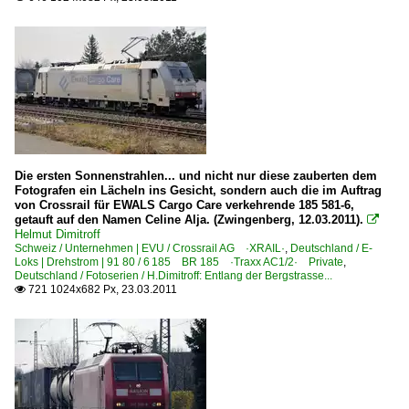
Die ersten Sonnenstrahlen... und nicht nur diese zauberten dem
Fotografen ein Lächeln ins Gesicht, sondern auch die im Auftrag
von Crossrail für EWALS Cargo Care verkehrende 185 581-6,
getauft auf den Namen Celine Alja. (Zwingenberg, 12.03.2011).

Helmut Dimitroff
Schweiz / Unternehmen | EVU / Crossrail AG ·XRAIL·
,
Deutschland / E-
Loks | Drehstrom | 91 80 / 6 185 BR 185 ·Traxx AC1/2· Private
,
Deutschland / Fotoserien / H.Dimitroff: Entlang der Bergstrasse...
721 1024x682 Px, 23.03.2011
