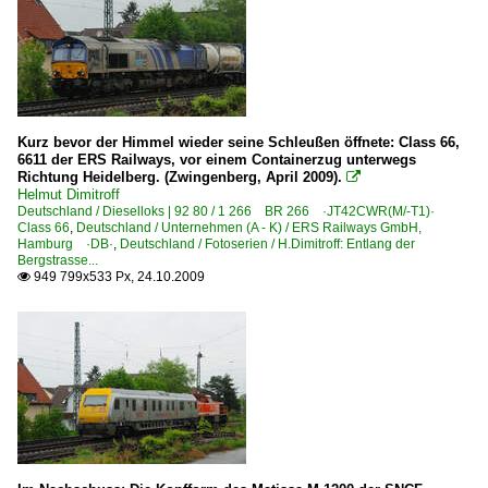
Kurz bevor der Himmel wieder seine Schleußen öffnete: Class 66,
6611 der ERS Railways, vor einem Containerzug unterwegs
Richtung Heidelberg. (Zwingenberg, April 2009).

Helmut Dimitroff
Deutschland / Dieselloks | 92 80 / 1 266 BR 266 ·JT42CWR(M/-T1)·
Class 66
,
Deutschland / Unternehmen (A - K) / ERS Railways GmbH,
Hamburg ·DB·
,
Deutschland / Fotoserien / H.Dimitroff: Entlang der
Bergstrasse...
949 799x533 Px, 24.10.2009
