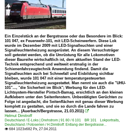
Frankreich
Bahndienstfahrzeuge
Messfahrzeuge
Ein Einzelstück an der Bergstrasse oder das Besondere im Blick:
101 047, ex Feuerwehr-101, mit LED-Scheinwerfern. Diese Lok
Österreich
wurde im Dezember 2009 mit LED-Signalleuchten und einer
Signalleuchtenheizung ausgerüstet. An diesem Versuchsträger
soll getestet werden, ob die Umrüstung für alle Lokomotiven
E-Loks
dieser Baureihe wirtschaftlich ist, dem aktuellen Stand der LED-
Technik entsprechend und weltweit erstmalig in der
BR 1116 ·ES 64 U2· Taurus
Schienenfahrzeugtechnik Anwendung findend. Damit die
Signalleuchten auch bei Schneefall und Eisbildung sichtbar
bleiben, wurde 101 047 mit einer temperaturgesteuerten
Schweiz
Signalleuchtenheizung ausgestattet. Man nennt sie auch die "UHU-
101"..., "die Sicherheit im Blick"; Werbung für den LED-
Lichtsystem-Hersteller Pintsch-Bamag, ersichtlich an den kleinen
E-Loks | 91 85
Aufklebern unter den Seitenfenstern. Unbestätigten Gerüchten zu
Folge ist angedacht, die Seitenflächen mit genau dieser Werbung
4 421 Re 421 Re 4/4 II CH+D ·SBB·
komplett zu gestalten, und sie so durch die Lande fahren zu
4 482 Re 482 ·SBB· Traxx AC1/2
lassen... (Auerbach/Bergstrasse, 21.03.2011)

Helmut Dimitroff
Re 481 · Re 486 ·MThB·SBB· 'Traxx AC'
Deutschland / E-Loks | Drehstrom | 91 80 / 6 101 BR 101 Lokportraits
,
Deutschland / Fotoserien / H.Dimitroff: Entlang der Bergstrasse...
684 1023x682 Px, 27.04.2011
