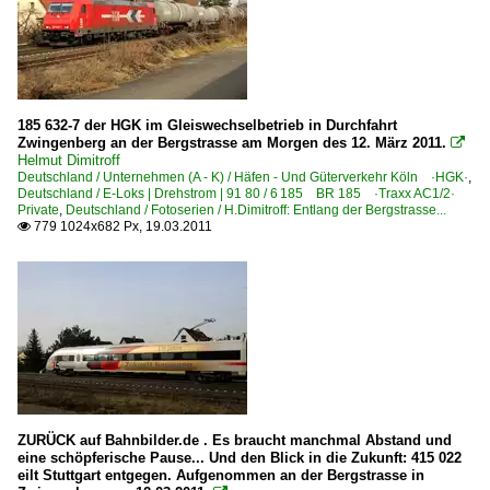
185 632-7 der HGK im Gleiswechselbetrieb in Durchfahrt
Zwingenberg an der Bergstrasse am Morgen des 12. März 2011.

Helmut Dimitroff
Deutschland / Unternehmen (A - K) / Häfen - Und Güterverkehr Köln ·HGK·
,
Deutschland / E-Loks | Drehstrom | 91 80 / 6 185 BR 185 ·Traxx AC1/2·
Private
,
Deutschland / Fotoserien / H.Dimitroff: Entlang der Bergstrasse...
779 1024x682 Px, 19.03.2011

ZURÜCK auf Bahnbilder.de . Es braucht manchmal Abstand und
eine schöpferische Pause... Und den Blick in die Zukunft: 415 022
eilt Stuttgart entgegen. Aufgenommen an der Bergstrasse in