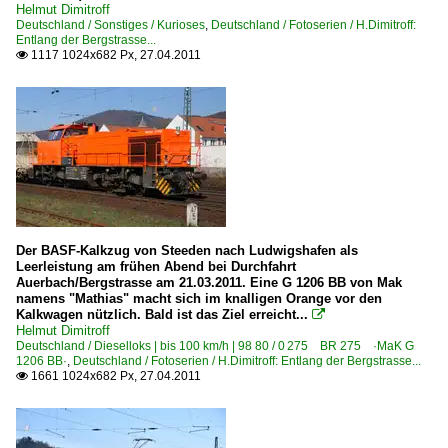
Helmut Dimitroff
Deutschland / Sonstiges / Kurioses
,
Deutschland / Fotoserien / H.Dimitroff:
Entlang der Bergstrasse...
Strecken | KBS 600-699
1117 1024x682 Px, 27.04.2011

650 Frankfurt – Darmstadt – Mannheim-Friedrichsfeld ·
Unternehmen (A - K)
Centralbahn GmbH, Mönchengladbach ·CBB·
ERS Railways GmbH, Hamburg ·DB·
Häfen - Und Güterverkehr Köln ·HGK·
Der BASF-Kalkzug von Steeden nach Ludwigshafen als
Unternehmen (L - Z)
Leerleistung am frühen Abend bei Durchfahrt
Auerbach/Bergstrasse am 21.03.2011. Eine G 1206 BB von Mak
Locon Logistik und Consulting AG, Berlin
namens "Mathias" macht sich im knalligen Orange vor den
Kalkwagen nützlich. Bald ist das Ziel erreicht...

Monti Gleisbau GmbH, Merchweiler
Helmut Dimitroff
Deutschland / Dieselloks | bis 100 km/h | 98 80 / 0 275 BR 275 ·MaK G
Niederrheinische Verkehrsbetriebe AG, Moers ·NIAG·
1206 BB·
,
Deutschland / Fotoserien / H.Dimitroff: Entlang der Bergstrasse...
1661 1024x682 Px, 27.04.2011

Railpool GmbH, München ·Rpool·
Westfälische Landes-Eisenbahn GmbH, Lippstadt ·WLE·