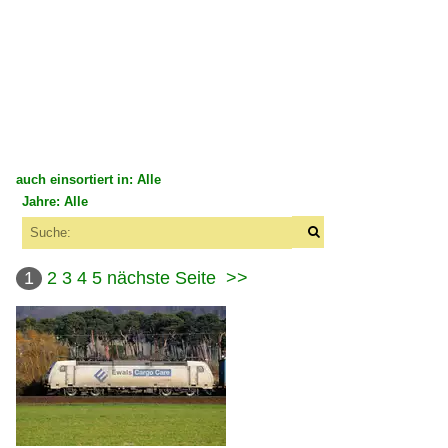
auch einsortiert in: Alle
Jahre: Alle
×
×
Alle Kategorien
Alle Jahre
Deutschland
1
2
3
4
5
nächste Seite
>>
2000
Bahndienstfahrzeuge
2009
P&T Universalstopfmaschinen (USM)
2010
Bahnhöfe (A - E)
2011
Darmstadt Hbf ·FD·