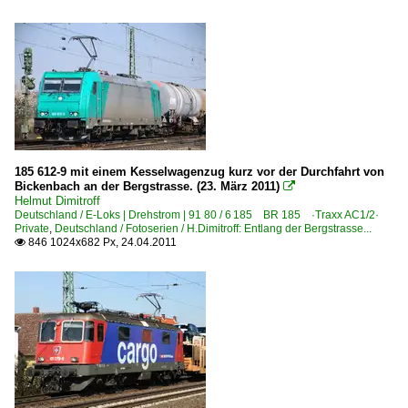
Unternehmen | EVU
Crossrail AG ·XRAIL·
185 612-9 mit einem Kesselwagenzug kurz vor der Durchfahrt von
Bickenbach an der Bergstrasse. (23. März 2011)

Helmut Dimitroff
Deutschland / E-Loks | Drehstrom | 91 80 / 6 185 BR 185 ·Traxx AC1/2·
Private
,
Deutschland / Fotoserien / H.Dimitroff: Entlang der Bergstrasse...
846 1024x682 Px, 24.04.2011
