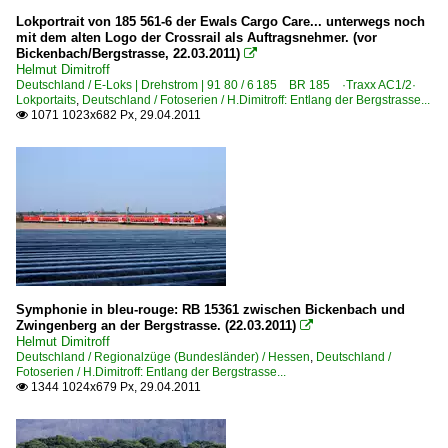
Lokportrait von 185 561-6 der Ewals Cargo Care... unterwegs noch
Bahntechnische Anlagen und Kunstbauten
mit dem alten Logo der Crossrail als Auftragsnehmer. (vor
Bickenbach/Bergstrasse, 22.03.2011)

Stellwerke
Helmut Dimitroff
Deutschland / E-Loks | Drehstrom | 91 80 / 6 185 BR 185 ·Traxx AC1/2·
Wassertürme und -kräne
Lokportaits
,
Deutschland / Fotoserien / H.Dimitroff: Entlang der Bergstrasse...
1071 1023x682 Px, 29.04.2011

Dieselloks | 92 80
1 201 BR 201 DR V 100.1
1 218 BR 218 Lokportraits
1 266 BR 266 ·JT42CWR(M/-T1)· Class 66
1 275 BR 275 ·G 1206·
Dieselloks | bis 100 km/h | 98 80
Symphonie in bleu-rouge: RB 15361 zwischen Bickenbach und
Zwingenberg an der Bergstrasse. (22.03.2011)

0 275 BR 275 ·MaK G 1206 BB·
Helmut Dimitroff
Deutschland / Regionalzüge (Bundesländer) / Hessen
,
Deutschland /
Fotoserien / H.Dimitroff: Entlang der Bergstrasse...
Dieseltriebzüge | 95 80
1344 1024x679 Px, 29.04.2011

0 628 BR 628 · 928 · BR 629