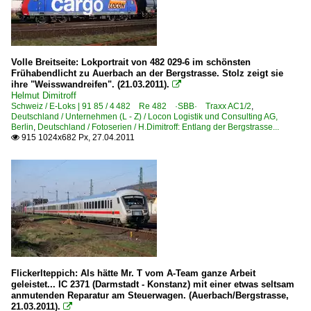
Güterverkehr
Gemischte Güterzüge
KLV Containerzüge
Volle Breitseite: Lokportrait von 482 029-6 im schönsten
KLV Sattelauflieger-Züge
Frühabendlicht zu Auerbach an der Bergstrasse. Stolz zeigt sie
ihre "Weisswandreifen". (21.03.2011).

Kohle-, Erz- und Kokszüge
Helmut Dimitroff
Schweiz / E-Loks | 91 85 / 4 482 Re 482 ·SBB· Traxx AC1/2
,
Deutschland / Unternehmen (L - Z) / Locon Logistik und Consulting AG,
Personenwagen
Berlin
,
Deutschland / Fotoserien / H.Dimitroff: Entlang der Bergstrasse...
915 1024x682 Px, 27.04.2011

TEE- und Rheingold-Wagen
Regional- und Fernzüge
DPE Charter- und Touristikzüge
Regionalzüge (Bundesländer)
Hessen
Flickerlteppich: Als hätte Mr. T vom A-Team ganze Arbeit
geleistet... IC 2371 (Darmstadt - Konstanz) mit einer etwas seltsam
Sonstiges
anmutenden Reparatur am Steuerwagen. (Auerbach/Bergstrasse,
21.03.2011).

Kurioses