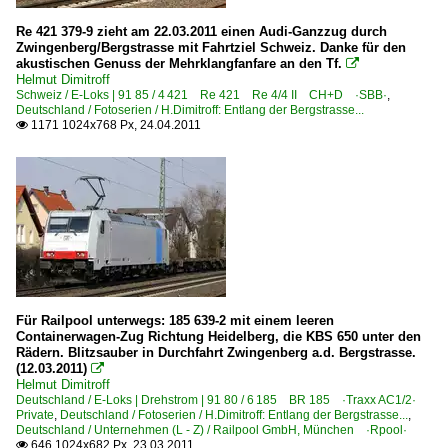
Re 421 379-9 zieht am 22.03.2011 einen Audi-Ganzzug durch
Zwingenberg/Bergstrasse mit Fahrtziel Schweiz. Danke für den
akustischen Genuss der Mehrklangfanfare an den Tf.

Helmut Dimitroff
Schweiz / E-Loks | 91 85 / 4 421 Re 421 Re 4/4 II CH+D ·SBB·
,
Deutschland / Fotoserien / H.Dimitroff: Entlang der Bergstrasse...
1171 1024x768 Px, 24.04.2011

Für Railpool unterwegs: 185 639-2 mit einem leeren
Containerwagen-Zug Richtung Heidelberg, die KBS 650 unter den
Rädern. Blitzsauber in Durchfahrt Zwingenberg a.d. Bergstrasse.
(12.03.2011)

Helmut Dimitroff
Deutschland / E-Loks | Drehstrom | 91 80 / 6 185 BR 185 ·Traxx AC1/2·
Private
,
Deutschland / Fotoserien / H.Dimitroff: Entlang der Bergstrasse...
,
Deutschland / Unternehmen (L - Z) / Railpool GmbH, München ·Rpool·
646 1024x682 Px, 23.03.2011
