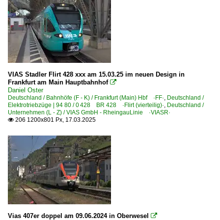
VIAS Stadler Flirt 428 xxx am 15.03.25 im neuen Design in
Frankfurt am Main Hauptbahnhof

Daniel Oster
Deutschland / Bahnhöfe (F - K) / Frankfurt (Main) Hbf ·FF·
,
Deutschland /
Elektrotriebzüge | 94 80 / 0 428 BR 428 ·Flirt (vierteilig)·
,
Deutschland /
Unternehmen (L - Z) / VIAS GmbH - RheingauLinie ·VIASR·
206 1200x801 Px, 17.03.2025

Vias 407er doppel am 09.06.2024 in Oberwesel
