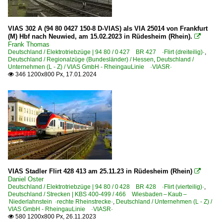
VIAS 302 A (94 80 0427 150-8 D-VIAS) als VIA 25014 von Frankfurt
(M) Hbf nach Neuwied, am 15.02.2023 in Rüdesheim (Rhein).

Frank Thomas
Deutschland / Elektrotriebzüge | 94 80 / 0 427 BR 427 ·Flirt (dreiteilig)·
,
Deutschland / Regionalzüge (Bundesländer) / Hessen
,
Deutschland /
Unternehmen (L - Z) / VIAS GmbH - RheingauLinie ·VIASR·
346 1200x800 Px, 17.01.2024

VIAS Stadler Flirt 428 413 am 25.11.23 in Rüdesheim (Rhein)

Daniel Oster
Deutschland / Elektrotriebzüge | 94 80 / 0 428 BR 428 ·Flirt (vierteilig)·
,
Deutschland / Strecken | KBS 400-499 / 466 Wiesbaden – Kaub –
Niederlahnstein ·rechte Rheinstrecke·
,
Deutschland / Unternehmen (L - Z) /
VIAS GmbH - RheingauLinie ·VIASR·
580 1200x800 Px, 26.11.2023
