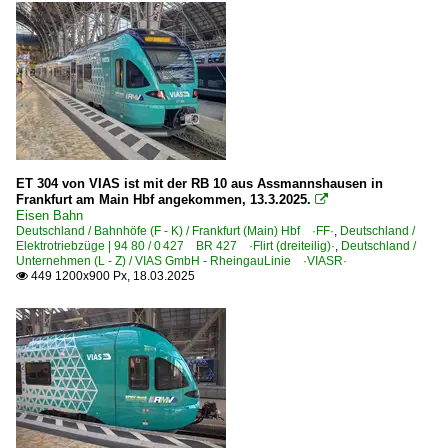
ET 304 von VIAS ist mit der RB 10 aus Assmannshausen in
Frankfurt am Main Hbf angekommen, 13.3.2025.

Eisen Bahn
Deutschland / Bahnhöfe (F - K) / Frankfurt (Main) Hbf ·FF·
,
Deutschland /
Elektrotriebzüge | 94 80 / 0 427 BR 427 ·Flirt (dreiteilig)·
,
Deutschland /
Unternehmen (L - Z) / VIAS GmbH - RheingauLinie ·VIASR·
449 1200x900 Px, 18.03.2025
