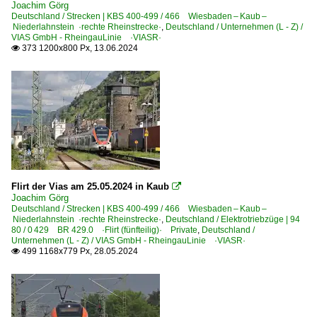
Joachim Görg
Deutschland / Strecken | KBS 400-499 / 466 Wiesbaden – Kaub –
Niederlahnstein ·rechte Rheinstrecke·
,
Deutschland / Unternehmen (L - Z) /
VIAS GmbH - RheingauLinie ·VIASR·
373 1200x800 Px, 13.06.2024

Flirt der Vias am 25.05.2024 in Kaub

Joachim Görg
Deutschland / Strecken | KBS 400-499 / 466 Wiesbaden – Kaub –
Niederlahnstein ·rechte Rheinstrecke·
,
Deutschland / Elektrotriebzüge | 94
80 / 0 429 BR 429.0 ·Flirt (fünfteilig)· Private
,
Deutschland /
Unternehmen (L - Z) / VIAS GmbH - RheingauLinie ·VIASR·
499 1168x779 Px, 28.05.2024
