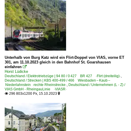
Unterhalb von Burg Katz wird ein Flirt-Doppel von VIAS, vorne ET
301, am 11.10.2023 gleich in den Bahnhof St. Goarshausen
einfahren

Horst Lüdicke
Deutschland / Elektrotriebzüge | 94 80 / 0 427 BR 427 ·Flirt (dreiteilig)·
,
Deutschland / Strecken | KBS 400-499 / 466 Wiesbaden – Kaub –
Niederlahnstein ·rechte Rheinstrecke·
,
Deutschland / Unternehmen (L - Z) /
VIAS GmbH - RheingauLinie ·VIASR·
296 803x1200 Px, 15.10.2023

