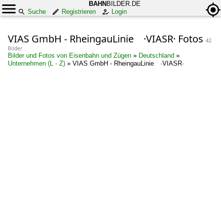
BAHN
BILDER.DE
Suche
Registrieren
Login
VIAS GmbH - RheingauLinie ·VIASR· Fotos
42
Bilder
Bilder und Fotos von Eisenbahn und Zügen
»
Deutschland
»
Unternehmen (L - Z)
»
VIAS GmbH - RheingauLinie ·VIASR·