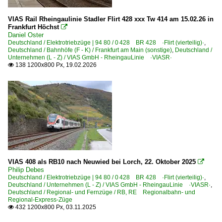
VIAS Rail Rheingaulinie Stadler Flirt 428 xxx Tw 414 am 15.02.26 in
Frankfurt Höchst

Daniel Oster
Deutschland / Elektrotriebzüge | 94 80 / 0 428 BR 428 ·Flirt (vierteilig)·
,
Deutschland / Bahnhöfe (F - K) / Frankfurt am Main (sonstige)
,
Deutschland /
Unternehmen (L - Z) / VIAS GmbH - RheingauLinie ·VIASR·
138 1200x800 Px, 19.02.2026

VIAS 408 als RB10 nach Neuwied bei Lorch, 22. Oktober 2025

Philip Debes
Deutschland / Elektrotriebzüge | 94 80 / 0 428 BR 428 ·Flirt (vierteilig)·
,
Deutschland / Unternehmen (L - Z) / VIAS GmbH - RheingauLinie ·VIASR·
,
Deutschland / Regional- und Fernzüge / RB, RE Regionalbahn- und
Regional-Express-Züge
432 1200x800 Px, 03.11.2025
