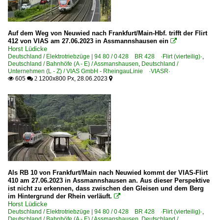
Auf dem Weg von Neuwied nach Frankfurt/Main-Hbf. trifft der Flirt
412 von VIAS am 27.06.2023 in Assmannshausen ein

Horst Lüdicke
Deutschland / Elektrotriebzüge | 94 80 / 0 428 BR 428 ·Flirt (vierteilig)·
,
Deutschland / Bahnhöfe (A - E) / Assmanshausen
,
Deutschland /
Unternehmen (L - Z) / VIAS GmbH - RheingauLinie ·VIASR·
605
1200x800 Px, 28.06.2023

 2

Als RB 10 von Frankfurt/Main nach Neuwied kommt der VIAS-Flirt
410 am 27.06.2023 in Assmannshausen an. Aus dieser Perspektive
ist nicht zu erkennen, dass zwischen den Gleisen und dem Berg
im Hintergrund der Rhein verläuft.

Horst Lüdicke
Deutschland / Elektrotriebzüge | 94 80 / 0 428 BR 428 ·Flirt (vierteilig)·
,
Deutschland / Bahnhöfe (A - E) / Assmanshausen
,
Deutschland /