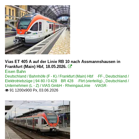
Strecken | KBS 300-399
350 Hannover – Kreiensen – Göttingen (–Kassel) ·hann
Strecken | KBS 400-499
465 Köln – Troisdorf – Neuwied – Niederlahnstein ·rechte
466 Wiesbaden – Kaub – Niederlahnstein ·rechte Rheinst
Vias ET 405 A auf der Linie RB 10 nach Assmannshausen in
470 Köln – Bonn – Remagen – Koblenz ·linke Rheinstrec
Frankfurt (Main) Hbf, 18.05.2026.

Eisen Bahn
Deutschland / Bahnhöfe (F - K) / Frankfurt (Main) Hbf ·FF·
,
Deutschland /
Unternehmen (A - K)
Elektrotriebzüge | 94 80 / 0 428 BR 428 ·Flirt (vierteilig)·
,
Deutschland /
Unternehmen (L - Z) / VIAS GmbH - RheingauLinie ·VIASR·
Erfurter Bahn GmbH ·EB·EIB·
91 1200x900 Px, 03.06.2026
