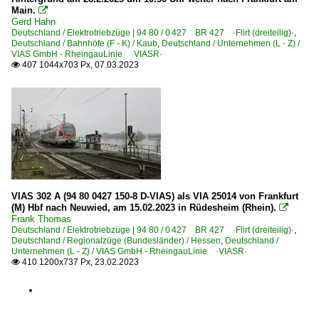
Main.

Gerd Hahn
Deutschland / Elektrotriebzüge | 94 80 / 0 427 BR 427 ·Flirt (dreiteilig)·
,
Deutschland / Bahnhöfe (F - K) / Kaub
,
Deutschland / Unternehmen (L - Z) /
VIAS GmbH - RheingauLinie ·VIASR·
407 1044x703 Px, 07.03.2023

VIAS 302 A (94 80 0427 150-8 D-VIAS) als VIA 25014 von Frankfurt
(M) Hbf nach Neuwied, am 15.02.2023 in Rüdesheim (Rhein).

Frank Thomas
Deutschland / Elektrotriebzüge | 94 80 / 0 427 BR 427 ·Flirt (dreiteilig)·
,
Deutschland / Regionalzüge (Bundesländer) / Hessen
,
Deutschland /
Unternehmen (L - Z) / VIAS GmbH - RheingauLinie ·VIASR·
410 1200x737 Px, 23.02.2023
