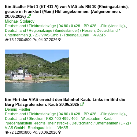
Frankfurt am Main (sonstige)
Ein Stadler Flirt 1 (ET 411 A) von VIAS als RB 10 (RheingauLinie),
2017
gerade in Frankfurt (Main) Hbf angekommen. (Aufgenommen:
Kaub
20.06.2026)

Koblenz Hbf ·KKO·
Michael Stolarov
2020
Deutschland / Elektrotriebzüge | 94 80 / 0 428 BR 428 ·Flirt (vierteilig)·
,
Deutschland / Regionalzüge (Bundesländer) / Hessen
,
Deutschland /
2023
Bahnhöfe (R - Z)
Unternehmen (L - Z) / VIAS GmbH - RheingauLinie ·VIASR·
73 1200x800 Px, 04.07.2026


2024
Rüdesheim am Rhein (Alle Bahnhöfe)
2025
2026
Elektrotriebzüge | 94 80
0 427 BR 427 ·Flirt (dreiteilig)·
0 428 BR 428 ·Flirt (vierteilig)·
0 429 BR 429.0 ·Flirt (fünfteilig)· Private
Ein Flirt der VIAS erreicht den Bahnhof Kaub. Links im Bild die
Regional- und Fernzüge
Burg Pfalzgrafenstein. Kaub 20.06.2026

Dennis Fiedler
RB, RE Regionalbahn- und Regional-Express-Züge
Deutschland / Elektrotriebzüge | 94 80 / 0 428 BR 428 ·Flirt (vierteilig)·
,
Deutschland / Strecken | KBS 400-499 / 466 Wiesbaden – Kaub –
Niederlahnstein ·rechte Rheinstrecke·
,
Deutschland / Unternehmen (L - Z) /
Regionalzüge (Bundesländer)
VIAS GmbH - RheingauLinie ·VIASR·
72 1200x800 Px, 30.06.2026


Hessen