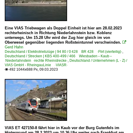
Eine VIAS Triebwagen als Doppel Einheit ist hier am 28.02.2023
rechtsrheinisch in Richtung Niederlahnstein bzw. Koblenz
unterwegs. Um 15.28 Uhr wird der Zug hier gleich im von
Oberwesel gegenüber liegenden Roßsteintunnel verschwinden.

Gerd Hahn
Deutschland / Elektrotriebzüge | 94 80 / 0 428 BR 428 ·Flirt (vierteilig)·
,
Deutschland / Strecken | KBS 400-499 / 466 Wiesbaden – Kaub –
Niederlahnstein ·rechte Rheinstrecke·
,
Deutschland / Unternehmen (L - Z) /
VIAS GmbH - RheingauLinie ·VIASR·
492 1044x688 Px, 09.03.2023

VIAS ET 427150-8 fährt hier in Kaub vor der Burg Gutenfels im
Hintergrund am 28.2.2023 um 10.36 Uhr weiter nach Frankfurt am