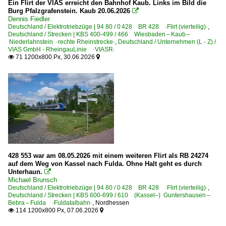
Ein Flirt der VIAS erreicht den Bahnhof Kaub. Links im Bild die
Burg Pfalzgrafenstein. Kaub 20.06.2026

Dennis Fiedler
Bahnhöfe (L - Q)
Deutschland / Elektrotriebzüge | 94 80 / 0 428 BR 428 ·Flirt (vierteilig)·
,
Deutschland / Strecken | KBS 400-499 / 466 Wiesbaden – Kaub –
Lünen
Niederlahnstein ·rechte Rheinstrecke·
,
Deutschland / Unternehmen (L - Z) /
VIAS GmbH - RheingauLinie ·VIASR·
Memmingen
71 1200x800 Px, 30.06.2026


Mönchengladbach (alle)
Münster (Westf) Hbf ·EMST·
Neuwied
Oelde
Paderborn
Potsdam (sonstige)
428 553 war am 08.05.2026 mit einem weiteren Flirt als RB 24274
auf dem Weg von Kassel nach Fulda. Ohne Halt geht es durch
Bahnhöfe (R - Z)
Unterhaun.

Michael Brunsch
Rathenow
Deutschland / Elektrotriebzüge | 94 80 / 0 428 BR 428 ·Flirt (vierteilig)·
,
Deutschland / Strecken | KBS 600-699 / 610 (Kassel–) Guntershausen –
Rheda-Wiedenbrück
Bebra – Fulda ·Fuldatalbahn·
,
Nordhessen
Rüdesheim am Rhein (Alle Bahnhöfe)
114 1200x800 Px, 07.06.2026


Soest