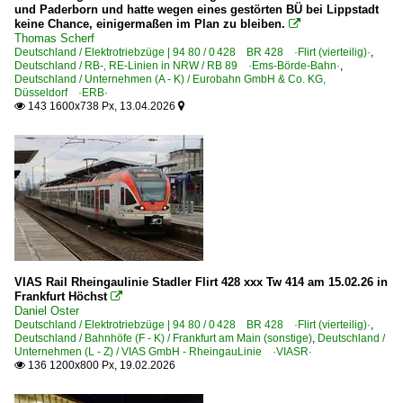
und Paderborn und hatte wegen eines gestörten BÜ bei Lippstadt
0 460 BR 460 ·Desiro ML·
keine Chance, einigermaßen im Plan zu bleiben.

0 462 BR 462 ·Desiro HC RRX·
Thomas Scherf
Deutschland / Elektrotriebzüge | 94 80 / 0 428 BR 428 ·Flirt (vierteilig)·
,
1 428 BR 428 ·Flirt 3 (vierteilig)·
Deutschland / RB-, RE-Linien in NRW / RB 89 ·Ems-Börde-Bahn·
,
Deutschland / Unternehmen (A - K) / Eurobahn GmbH & Co. KG,
1 440 BR 440 ·Coradia Continental 2· 'Grinsekatze'
Düsseldorf ·ERB·
143 1600x738 Px, 13.04.2026


1 440 BR 440 ·Coradia Continental 2· 'Grinsekatze' Pr
Elektrotriebzüge | bis 1970 und Altbautriebzüge
ET 30 · BR 430 alt 'Eierköpfe'
Galerien
Bahn und Landschaft
VIAS Rail Rheingaulinie Stadler Flirt 428 xxx Tw 414 am 15.02.26 in
Frankfurt Höchst
Güterverkehr

Daniel Oster
Deutschland / Elektrotriebzüge | 94 80 / 0 428 BR 428 ·Flirt (vierteilig)·
,
KLV Containerzüge
Deutschland / Bahnhöfe (F - K) / Frankfurt am Main (sonstige)
,
Deutschland /
Unternehmen (L - Z) / VIAS GmbH - RheingauLinie ·VIASR·
136 1200x800 Px, 19.02.2026

Industriemessen
InnoTrans 2008