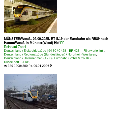
InnoTrans 2014
Personenwagen | Steuerwagen
Doppelstock-Steuerwagen 3. Generation 761, 762
Doppelstock-Steuerwagen 4. Generation 763-767, 785
MÜNSTER/Westf., 02.09.2025, ET 5.19 der Eurobahn als RB89 nach
Hamm/Westf. in Münster(Westf) Hbf

RB-, RE-Linien in NRW
Reinhard Zabel
Deutschland / Elektrotriebzüge | 94 80 / 0 428 BR 428 ·Flirt (vierteilig)·
,
RE 3 ·Rhein-Emscher-Express·
Deutschland / Regionalzüge (Bundesländer) / Nordrhein-Westfalen
,
Deutschland / Unternehmen (A - K) / Eurobahn GmbH & Co. KG,
RE 13 ·Maas-Wupper-Express·
Düsseldorf ·ERB·
389 1200x800 Px, 09.01.2026


RE 15 ·Emsland-Express·
RE 42 ·Niers-Haard Express·
RB 40 ·Ruhr-Lenne-Bahn·
RB 42 ·Haard-Achse·
RB 48 ·Rhein-Wupper-Bahn·
RB 50 ·Dortmund - Lünen - Münster·
RB 59 ·Hellweg-Bahn·