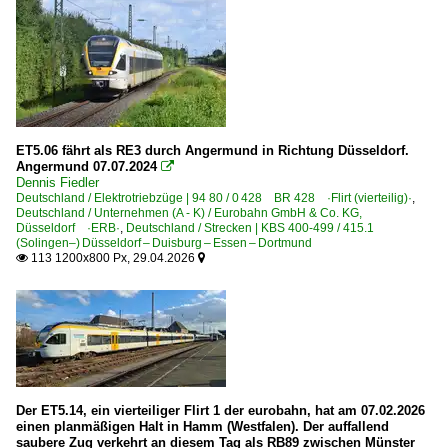
E-Loks | Drehstrom | 91 80
6 101 BR 101
6 146 BR 146 ·Traxx AC1/2·
6 185 BR 185 ·Traxx AC1/2·
ET5.06 fährt als RE3 durch Angermund in Richtung Düsseldorf.
6 185 BR 185 ·Traxx AC1/2· Private
Angermund 07.07.2024

Dennis Fiedler
6 187 BR 187 ·Traxx AC3·
Deutschland / Elektrotriebzüge | 94 80 / 0 428 BR 428 ·Flirt (vierteilig)·
,
Deutschland / Unternehmen (A - K) / Eurobahn GmbH & Co. KG,
Düsseldorf ·ERB·
,
Deutschland / Strecken | KBS 400-499 / 415.1
E-Loks | konventionell
(Solingen–) Düsseldorf – Duisburg – Essen – Dortmund
113 1200x800 Px, 29.04.2026


6 112 BR 112.1 DR 212
Elektrotriebzüge | 94 80
0 422 BR 422
0 427 BR 427 ·Flirt (dreiteilig)·
0 429 BR 429.0 ·Flirt (fünfteilig)· Private
Der ET5.14, ein vierteiliger Flirt 1 der eurobahn, hat am 07.02.2026
einen planmäßigen Halt in Hamm (Westfalen). Der auffallend
0 442 BR 442 ·Talent 2· 'Hamsterbacke'
saubere Zug verkehrt an diesem Tag als RB89 zwischen Münster