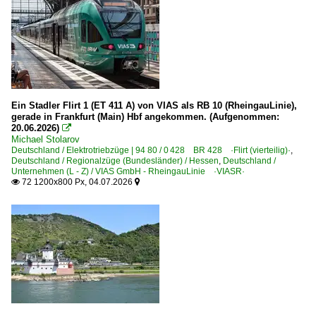
Eisenach
2023
Eschwege Stadtbahnhof
2024
Essen (sonstige)
2025
2026
Bahnhöfe (F - K)
Ein Stadler Flirt 1 (ET 411 A) von VIAS als RB 10 (RheingauLinie),
Frankfurt (Main) Hbf ·FF·
gerade in Frankfurt (Main) Hbf angekommen. (Aufgenommen:
20.06.2026)

Frankfurt am Main (sonstige)
Michael Stolarov
Deutschland / Elektrotriebzüge | 94 80 / 0 428 BR 428 ·Flirt (vierteilig)·
Fulda
,
Deutschland / Regionalzüge (Bundesländer) / Hessen
,
Deutschland /
Gelsenkirchen
Unternehmen (L - Z) / VIAS GmbH - RheingauLinie ·VIASR·
72 1200x800 Px, 04.07.2026


Hagen
Hamm (Westfalen)
Kassel-Wilhelmshöhe
Kaub
Kleinenbroich
Koblenz Hbf ·KKO·
Korschenbroich