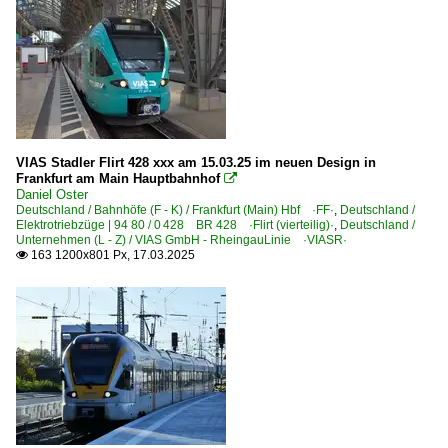
E-Loks
BR 1216.9 ·ES 64 U4· Private
Unternehmen
Rail Transport Service GmbH, Graz ·RTS·
VIAS Stadler Flirt 428 xxx am 15.03.25 im neuen Design in
Frankfurt am Main Hauptbahnhof

Schweiz
Daniel Oster
Deutschland / Bahnhöfe (F - K) / Frankfurt (Main) Hbf ·FF·
,
Deutschland /
Triebzüge
Elektrotriebzüge | 94 80 / 0 428 BR 428 ·Flirt (vierteilig)·
,
Deutschland /
Unternehmen (L - Z) / VIAS GmbH - RheingauLinie ·VIASR·
163 1200x801 Px, 17.03.2025

0 503 RABe 503 ·SBB· Astoro 2./3. Serie
0 521 RABe 521 · 526 ·SBB· Flirt CH+D