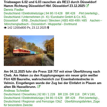
Triebwagen 6.02 und 6.03 rauschen als RE13 durch Düsseldorf
RB 69 ·Ems-Börde Bahn·
Hamm Richtung Düsseldorf Hbf. Düsseldorf 23.12.2025

Dennis Fiedler
RB 89 ·Ems-Börde-Bahn·
Deutschland / Elektrotriebzüge | 94 80 / 0 428 BR 428 ·Flirt (vierteilig)·
,
Deutschland / Unternehmen (A - K) / Eurobahn GmbH & Co. KG,
Düsseldorf ·ERB·
,
Deutschland / Strecken | KBS 400-499 / 485 Aachen –
Regional- und Fernzüge
Mönchengladbach – Düsseldorf – Wuppertal – Dortmund
142 1200x800 Px, 23.12.2025


DbZ Überführungsfahrten, Züge für besondere Zwecke
RB, RE Regionalbahn- und Regional-Express-Züge
Regionalzüge (Bundesländer)
Berlin und Brandenburg
Hessen
Mecklenburg-Vorpommern
Am 04.11.2025 fuhr die Press 118 757 mit einer Überführung nach
Cheb. Am Haken zu den Kupplungwagen ein neuer grün weißer
Niedersachsen
Flirt 428 Baureihe, wahrscheinlich zur Eisenbahntestrecke in
Velmin. Eingefangen wurde der Zug bei der EInfahrt in Plauen am
Nordrhein-Westfalen
alten Bk Hasselbrunn.

Andreas Schreiber
Rheinland-Pfalz
Deutschland / Dieselloks | 92 80 / 1 228 BR 228 · DR 118 DR V 180
,
Deutschland / Elektrotriebzüge | 94 80 / 0 428 BR 428 ·Flirt (vierteilig)·
,
Thüringen
Deutschland / Regional- und Fernzüge / DbZ Überführungsfahrten, Züge
für besondere Zwecke