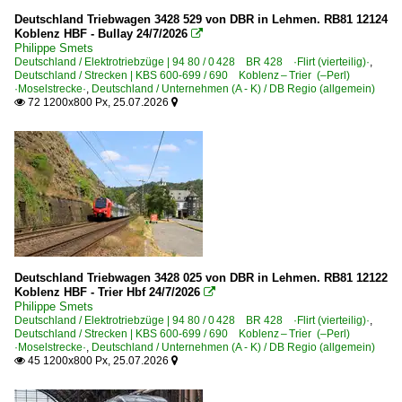
2010
Deutschland Triebwagen 3428 529 von DBR in Lehmen. RB81 12124
Altenbeken
Koblenz HBF - Bullay 24/7/2026

2010
Philippe Smets
Assmanshausen
Deutschland / Elektrotriebzüge | 94 80 / 0 428 BR 428 ·Flirt (vierteilig)·
,
2011
Deutschland / Strecken | KBS 600-699 / 690 Koblenz – Trier (–Perl)
Bebra
·Moselstrecke·
,
Deutschland / Unternehmen (A - K) / DB Regio (allgemein)
2012
72 1200x800 Px, 25.07.2026


Berlin Potsdamer Platz
2013
Bielefeld
2014
Bitterfeld
2015
Boisheim
2016
Buchloe
2017
Büttgen
2018
Dortmund Hbf ·EDO·
2019
Deutschland Triebwagen 3428 025 von DBR in Lehmen. RB81 12122
Duisburg Hbf ·EDG·
Koblenz HBF - Trier Hbf 24/7/2026

Philippe Smets
Duisburg (sonstige)
2020
Deutschland / Elektrotriebzüge | 94 80 / 0 428 BR 428 ·Flirt (vierteilig)·
,
Deutschland / Strecken | KBS 600-699 / 690 Koblenz – Trier (–Perl)
Dülken
2020
·Moselstrecke·
,
Deutschland / Unternehmen (A - K) / DB Regio (allgemein)
45 1200x800 Px, 25.07.2026


Düsseldorf (sonstige)
2021
Eichenberg
2022