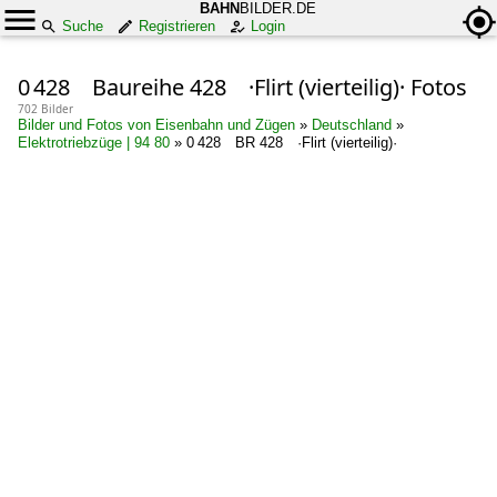
BAHN
BILDER.DE
Suche
Registrieren
Login
0 428 Baureihe 428 ·Flirt (vierteilig)· Fotos
702 Bilder
Bilder und Fotos von Eisenbahn und Zügen
»
Deutschland
»
Elektrotriebzüge | 94 80
»
0 428 BR 428 ·Flirt (vierteilig)·