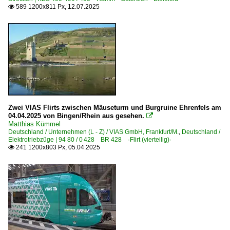
589 1200x811 Px, 12.07.2025

610 (Kassel–) Guntershausen – Bebra – Fulda ·Fuldatal
611 Göttingen ⨯ Dransfeld ⨯ Hann. Münden – Kassel ·
613 Göttingen – Eichenberg – Bebra
645.1 Wiesbaden – F.-Höchst (–Frankfurt) ·Taunus-Eis
690 Koblenz – Trier (–Perl) ·Moselstrecke·
Strecken | KBS 700-799
Zwei VIAS Flirts zwischen Mäuseturm und Burgruine Ehrenfels am
740 (Stuttgart–) Horb – Tuttlingen – Hattingen (–Singen
04.04.2025 von Bingen/Rhein aus gesehen.

780 Stuttgart – Bad Friedrichshall – Würzburg ·Franken
Matthias Kümmel
Deutschland / Unternehmen (L - Z) / VIAS GmbH, Frankfurt/M.
,
Deutschland /
Elektrotriebzüge | 94 80 / 0 428 BR 428 ·Flirt (vierteilig)·
Strecken | KBS 800-999
241 1200x803 Px, 05.04.2025

970 (München–) Buchloe – Kempten – Immenstadt – Lin
Unternehmen (A - K)
Abellio Rail GmbH - WestfalenBahn GmbH, Bielefeld ·W
Abellio Rail NRW GmbH ·ABRN·