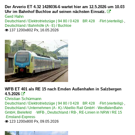
Der Arverio ET 4.32 1428036-6 wartet hier am 12.5.2026 um 10.03
Stromabnehmer
Uhr im Bahnhof Buchloe auf seinen nächsten Einsatz.

Gerd Hahn
Deutschland / Elektrotriebzüge | 94 80 / 0 428 BR 428 ·Flirt (vierteilig)·
,
Dieselloks | 92 80
Deutschland / Bahnhöfe (A - E) / Buchloe
137 1200x802 Px, 16.05.2026

1 212 BR 212 DB V 100.20
1 218 BR 218
1 218 BR 218 Private
1 228 BR 228 · DR 118 DR V 180
Dieselloks | bis 100 km/h | 98 80
3 294 BR 294 funkferngesteuerte BR 290
WFB ET 401 als RE 15 nach Emden Außenhafen in Salzbergen
4.5.2026

Dieseltriebzüge | 95 80
Christian Schürmann
Deutschland / Elektrotriebzüge | 94 80 / 0 428 BR 428 ·Flirt (vierteilig)·
,
0 632 BR 632 ·Link 2-teilig·
Deutschland / Unternehmen (A - K) / Abellio Rail GmbH - WestfalenBahn
GmbH, Bielefeld ·WFB·
,
Deutschland / RB-, RE-Linien in NRW / RE 15
0 640 BR 640 ·Coradia Lint 27· Private
·Emsland-Express·
123 1200x800 Px, 09.05.2026

0 648 BR 648 ·Coradia Lint 41·
0 648 BR 648 ·Coradia Lint 41· Private