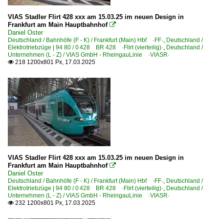
cantus Verkersgesellschaft mbH ·CAN·
VIAS Stadler Flirt 428 xxx am 15.03.25 im neuen Design in
DB Regio (allgemein)
Frankfurt am Main Hauptbahnhof

Erfurter Bahn GmbH ·EB·EIB·
Daniel Oster
Deutschland / Bahnhöfe (F - K) / Frankfurt (Main) Hbf ·FF·
,
Deutschland /
Eurobahn GmbH & Co. KG, Düsseldorf ·ERB·
Elektrotriebzüge | 94 80 / 0 428 BR 428 ·Flirt (vierteilig)·
,
Deutschland /
Unternehmen (L - Z) / VIAS GmbH - RheingauLinie ·VIASR·
Keolis Deutschland GmbH & Co. KG NL Eurobahn, Düsse
218 1200x801 Px, 17.03.2025

Unternehmen (L - Z)
Ostdeutsche Eisenbahn GmbH, Parchim ·ODEG·
VIAS GmbH - RheingauLinie ·VIASR·
VIAS GmbH, Frankfurt/M.
Unternehmen | historisch
VIAS Stadler Flirt 428 xxx am 15.03.25 im neuen Design in
Frankfurt am Main Hauptbahnhof
Go-Ahead Baden-Württemberg GmbH, Stuttgart ·GABW· 

Daniel Oster
Go-Ahead Bayern GmbH, Augsburg ·GABY· bis 07.2024
Deutschland / Bahnhöfe (F - K) / Frankfurt (Main) Hbf ·FF·
,
Deutschland /
Elektrotriebzüge | 94 80 / 0 428 BR 428 ·Flirt (vierteilig)·
,
Deutschland /
Unternehmen (L - Z) / VIAS GmbH - RheingauLinie ·VIASR·
232 1200x801 Px, 17.03.2025

Österreich