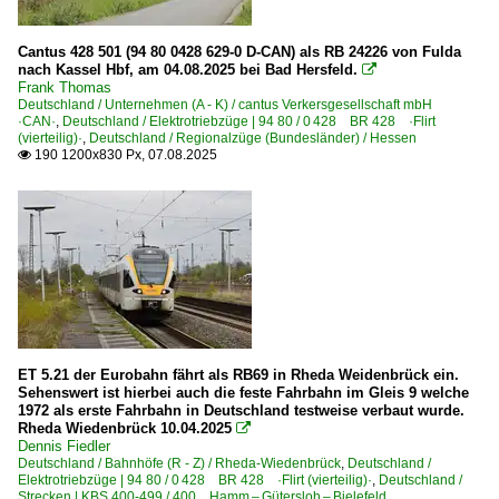
425 Wanne-Eickel – Münster (–Hamburg)
428 Bochum – Herne
Cantus 428 501 (94 80 0428 629-0 D-CAN) als RB 24226 von Fulda
nach Kassel Hbf, am 04.08.2025 bei Bad Hersfeld.

430 Hamm – Soest – Paderborn – Altenbeken – Kassel
Frank Thomas
Deutschland / Unternehmen (A - K) / cantus Verkersgesellschaft mbH
440 Hagen – Finnentrop – Kreuztal – Siegen ·Ruhr-Sieg-
·CAN·
,
Deutschland / Elektrotriebzüge | 94 80 / 0 428 BR 428 ·Flirt
(vierteilig)·
,
Deutschland / Regionalzüge (Bundesländer) / Hessen
455 Hagen – Schwerte – Holzwickede Unna – Hamm
190 1200x830 Px, 07.08.2025

455 Köln – Opladen – Wuppertal – Schwelm – Hagen
465 Köln – Troisdorf – Neuwied – Niederlahnstein ·rechte
466 Wiesbaden – Kaub – Niederlahnstein ·rechte Rheinst
470 Köln – Bonn – Remagen – Koblenz ·linke Rheinstrec
485 Aachen – Mönchengladbach – Düsseldorf – Wupperta
485 Viersen – Boisheim – Kaldenkirchen (–Venlo)
ET 5.21 der Eurobahn fährt als RB69 in Rheda Weidenbrück ein.
Strecken | KBS 500-599
Sehenswert ist hierbei auch die feste Fahrbahn im Gleis 9 welche
1972 als erste Fahrbahn in Deutschland testweise verbaut wurde.
Rheda Wiedenbrück 10.04.2025
590 Eichenberg – Hann. Münden (–Kassel) ·Halle-Kassel

Dennis Fiedler
Deutschland / Bahnhöfe (R - Z) / Rheda-Wiedenbrück
,
Deutschland /
Strecken | KBS 600-699
Elektrotriebzüge | 94 80 / 0 428 BR 428 ·Flirt (vierteilig)·
,
Deutschland /
Strecken | KBS 400-499 / 400 Hamm – Gütersloh – Bielefeld