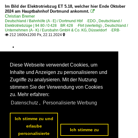
Im Bild der Elektrotriebzug ET 5.18, welcher hier Ende Oktober
2024 am Hauptbahnhof Dortmund ankommt.

Christian Bremer
Deutschland / Bahnhöfe (A - E) / Dortmund Hbf ·EDO·
,
Deutschland /
Elektrotriebzüge | 94 80 / 0 428 BR 428 ·Flirt (vierteilig)·
,
Deutschland /
Unternehmen (A - K) / Eurobahn GmbH & Co. KG, Düsseldorf ·ERB·
212 1600x1200 Px, 22.11.2024


Diese Webseite verwendet Cookies, um
Inhalte und Anzeigen zu personalisieren und
Zugriffe zu analysieren. Mit der Nutzung
stimmen Sie der Verwendung von Cookies
zu. Mehr erfahren:
Datenschutz
,
Personalisierte Werbung
Ich stimme zu und
erlaube
Ich stimme zu
personalisierte