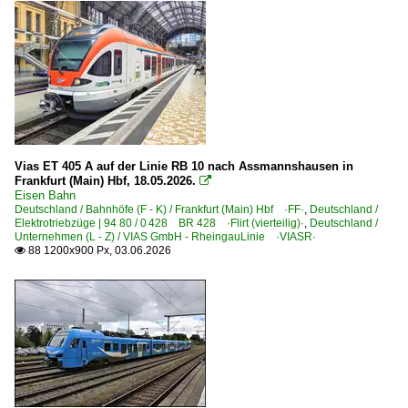
St. Goarshausen
Stralsund
Unna
Viersen
Wanne-Eickel Hbf
Warburg (Westf)
Vias ET 405 A auf der Linie RB 10 nach Assmannshausen in
Frankfurt (Main) Hbf, 18.05.2026.

Wiesbaden Hbf
Eisen Bahn
Wuppertal (alle Bahnhöfe)
Deutschland / Bahnhöfe (F - K) / Frankfurt (Main) Hbf ·FF·
,
Deutschland /
Elektrotriebzüge | 94 80 / 0 428 BR 428 ·Flirt (vierteilig)·
,
Deutschland /
Unternehmen (L - Z) / VIAS GmbH - RheingauLinie ·VIASR·
88 1200x900 Px, 03.06.2026
Bahntechnische Anlagen und Kunstbauten

Altenbekener Viadukt
Bekeviadukt
Tunnel
Detailfotos
Kupplungen