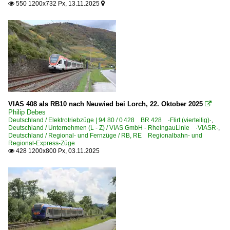
550 1200x732 Px, 13.11.2025


Sonstiges
Inneneinrichtungen
Kurioses
Stimmungsbilder
Strecken | KBS 300-399
350 Hannover – Kreiensen – Göttingen (–Kassel) ·hann
VIAS 408 als RB10 nach Neuwied bei Lorch, 22. Oktober 2025

370 Bielefeld – Minden – Wunstorf – Hannover
Philip Debes
Deutschland / Elektrotriebzüge | 94 80 / 0 428 BR 428 ·Flirt (vierteilig)·
,
385 (Wanne-Eickel–) Münster – Bremen (–Hamburg) ·Ro
Deutschland / Unternehmen (L - Z) / VIAS GmbH - RheingauLinie ·VIASR·
,
Deutschland / Regional- und Fernzüge / RB, RE Regionalbahn- und
Regional-Express-Züge
Strecken | KBS 400-499
428 1200x800 Px, 03.11.2025

400 Hamm – Gütersloh – Bielefeld
405 Herford – Detmold – Himmighausen ·Lippische Bah
411 (Dortmund–) Lünen Preußen – Münster 'ADAC-Bahn
415 Duisburg – Mülheim – Essen – Bochum – Dortmund
415.1 (Solingen–) Düsseldorf – Duisburg – Essen – Dort