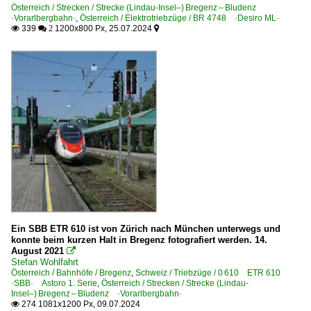
Österreich / Strecken / Strecke (Lindau-Insel–) Bregenz – Bludenz
·Vorarlbergbahn·
,
Österreich / Elektrotriebzüge / BR 4748 ·Desiro ML·
339
1200x800 Px, 25.07.2024

 2

Ein SBB ETR 610 ist von Zürich nach München unterwegs und
konnte beim kurzen Halt in Bregenz fotografiert werden. 14.
August 2021

Stefan Wohlfahrt
Österreich / Bahnhöfe / Bregenz
,
Schweiz / Triebzüge / 0 610 ETR 610
·SBB· Astoro 1. Serie
,
Österreich / Strecken / Strecke (Lindau-
Insel–) Bregenz – Bludenz ·Vorarlbergbahn·
274 1081x1200 Px, 09.07.2024
