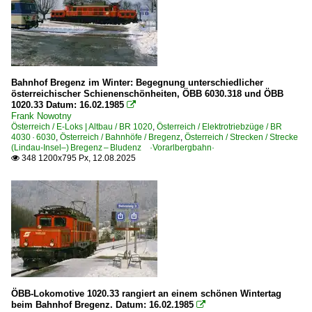
Bahnpostwagen
RailJet-Mittelwagen
Personenwagen | Doppelstockwagen
Doppelstock-Mittelwagen 26-29, 26-33 ·Siemens, SGP·
Bahnhof Bregenz im Winter: Begegnung unterschiedlicher
österreichischer Schienenschönheiten, ÖBB 6030.318 und ÖBB
Doppelstock-Steuerwagen 86-33 ·Siemens SGP SKV·
1020.33 Datum: 16.02.1985

Frank Nowotny
Österreich / E-Loks | Altbau / BR 1020
,
Österreich / Elektrotriebzüge / BR
Personenwagen | Steuerwagen
4030 · 6030
,
Österreich / Bahnhöfe / Bregenz
,
Österreich / Strecken / Strecke
(Lindau-Insel–) Bregenz – Bludenz ·Vorarlbergbahn·
RailJet -Steuerwagen 80-90
348 1200x795 Px, 12.08.2025

Wendezug-Steuerwagen 80-73 Bmpz-s
Planzüge | Züge mit Namen
CityAirportTrain
Transalpin
Vorarlberg
ÖBB-Lokomotive 1020.33 rangiert an einem schönen Wintertag
Regional- und Fernverkehr
beim Bahnhof Bregenz. Datum: 16.02.1985
