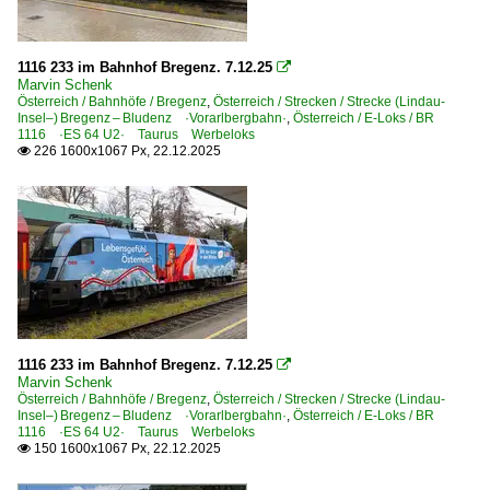
Strecken | KBS 800-999
1116 233 im Bahnhof Bregenz. 7.12.25

Marvin Schenk
ÖBB 401 Lindau – Hörbranz (–Bregenz–Bludenz) ·Vorar
Österreich / Bahnhöfe / Bregenz
,
Österreich / Strecken / Strecke (Lindau-
Insel–) Bregenz – Bludenz ·Vorarlbergbahn·
,
Österreich / E-Loks / BR
1116 ·ES 64 U2· Taurus Werbeloks
Unternehmen (L - Z)
226 1600x1067 Px, 22.12.2025

RheinCargo GmbH & Co. KG ·RHC·
TX Logistik AG, Troisdorf ·TXL·
Liechtenstein
Bahnhöfe
Nendeln
1116 233 im Bahnhof Bregenz. 7.12.25

Schaan-Vaduz
Marvin Schenk
Österreich / Bahnhöfe / Bregenz
,
Österreich / Strecken / Strecke (Lindau-
Insel–) Bregenz – Bludenz ·Vorarlbergbahn·
,
Österreich / E-Loks / BR
Güterverkehr
1116 ·ES 64 U2· Taurus Werbeloks
150 1600x1067 Px, 22.12.2025

Stückgutzüge