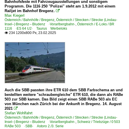
Bahnhofsfeste mit Fahrzeugausstellungen und sonstigem
Programm. Die 1116 250 "Polizei" steht am 1.9.2012 mit einem
Railjet im Bahnhof Bregenz.

E-Loks | 91 85
Max Kiegerl
Österreich / Bahnhöfe / Bregenz
,
Österreich / Strecken / Strecke (Lindau-
4 420 Re 420 Re 4/4 II ·SBB·
Insel–) Bregenz – Bludenz ·Vorarlbergbahn·
,
Österreich / E-Loks / BR
1116 ·ES 64 U2· Taurus Werbeloks
4 421 Re 421 Re 4/4 II CH+D Werbeloks
234 1200x800 Px, 23.02.2025

4 421 Re 421 Re 4/4 II CH+D ·SBB·
4 482 Re 482 ·SBB· Traxx AC1/2
Re 10/10 SBB · Re 4/4 II/III und Re 6/6
Personenwagen
EC-Wagen *pm
Auch die SBB passten ihre ETR 610 dem SBB Farbschema an und
Privatbahnen
bestellten weitere "schraubengleiche" ETR 610, die dann als RABe
503 zur SBB kamen. Das Bild zeigt einen SBB RABe 503 als EC
SOB Südostbahn seit 1890
von München nach Zürich bei der Ankunft in Bregenz. 14. August
2021

Stefan Wohlfahrt
Regional- und Fernzüge
Österreich / Bahnhöfe / Bregenz
,
Österreich / Strecken / Strecke (Lindau-
Insel–) Bregenz – Bludenz ·Vorarlbergbahn·
,
Schweiz / Triebzüge / 0 503
EC EuroCity-Züge
RABe 503 ·SBB· Astoro 2./3. Serie