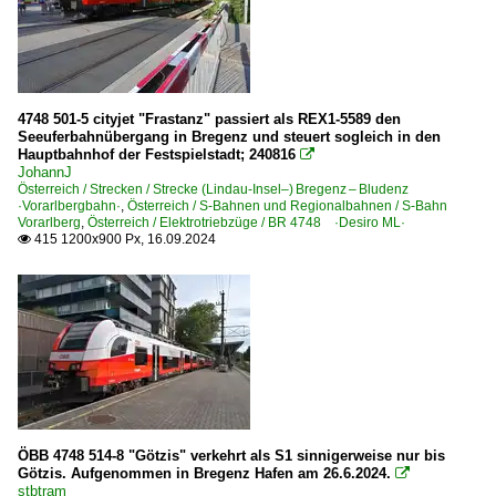
Ungarn
Unternehmen
4748 501-5 cityjet "Frastanz" passiert als REX1-5589 den
Győr-Sopron-Ebenfurti Vasút Zrt. ·GySEV·
Seeuferbahnübergang in Bregenz und steuert sogleich in den
Hauptbahnhof der Festspielstadt; 240816

JohannJ
Österreich / Strecken / Strecke (Lindau-Insel–) Bregenz – Bludenz
·Vorarlbergbahn·
,
Österreich / S-Bahnen und Regionalbahnen / S-Bahn
Vorarlberg
,
Österreich / Elektrotriebzüge / BR 4748 ·Desiro ML·
415 1200x900 Px, 16.09.2024

ÖBB 4748 514-8 "Götzis" verkehrt als S1 sinnigerweise nur bis
Götzis. Aufgenommen in Bregenz Hafen am 26.6.2024.

stbtram