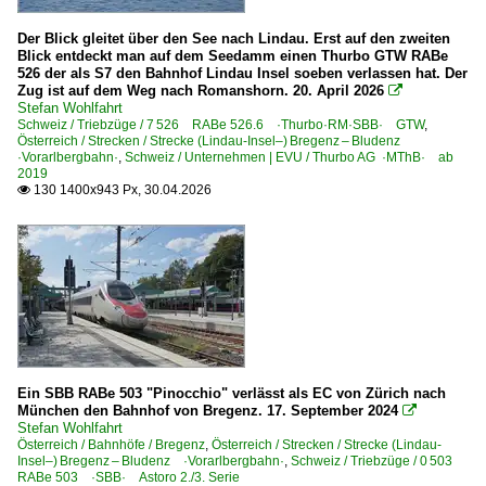
2009
BR 41 Öl DB 042 ·DB-Umbau·
Der Blick gleitet über den See nach Lindau. Erst auf den zweiten
2010
Blick entdeckt man auf dem Seedamm einen Thurbo GTW RABe
526 der als S7 den Bahnhof Lindau Insel soeben verlassen hat. Der
Dieselloks | 92 80
2010
Zug ist auf dem Weg nach Romanshorn. 20. April 2026

Stefan Wohlfahrt
1 218 BR 218
2011
Schweiz / Triebzüge / 7 526 RABe 526.6 ·Thurbo·RM·SBB· GTW
,
Österreich / Strecken / Strecke (Lindau-Insel–) Bregenz – Bludenz
1 225 BR 225 Umbau BR 215 Private
2012
·Vorarlbergbahn·
,
Schweiz / Unternehmen | EVU / Thurbo AG ·MThB· ab
2019
1 245 BR 245 ·Traxx DE ME· Private
2013
130 1400x943 Px, 30.04.2026

1 247 BR 247 ·Vectron DE· Private
2014
2015
E-Loks | Drehstrom | 91 80
2016
6 101 BR 101
2017
6 182 BR 182 ·ES 64 U2· Private
2018
6 183 BR 183 ·ES 64 U4·
2019
6 185 BR 185 ·Traxx AC1/2·
Ein SBB RABe 503 "Pinocchio" verlässt als EC von Zürich nach
München den Bahnhof von Bregenz. 17. September 2024

6 185 BR 185 ·Traxx AC1/2· Private
2020
Stefan Wohlfahrt
Österreich / Bahnhöfe / Bregenz
,
Österreich / Strecken / Strecke (Lindau-
6 185 BR 185 ·Traxx AC1/2· Werbeloks
2020
Insel–) Bregenz – Bludenz ·Vorarlbergbahn·
,
Schweiz / Triebzüge / 0 503
RABe 503 ·SBB· Astoro 2./3. Serie
6 193 ¦ 7 193 BR 193 ·Vectron AC/MS· 'X4 E' Private