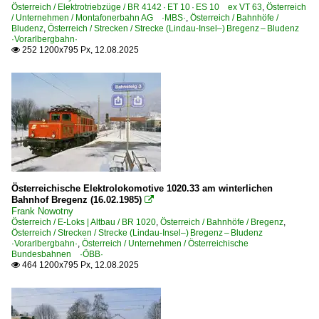
Österreich / Elektrotriebzüge / BR 4142 · ET 10 · ES 10 ex VT 63
,
Österreich
/ Unternehmen / Montafonerbahn AG ·MBS·
,
Österreich / Bahnhöfe /
Bahn und Landschaft
Bludenz
,
Österreich / Strecken / Strecke (Lindau-Insel–) Bregenz – Bludenz
·Vorarlbergbahn·
EM-Werbeloks
252 1200x795 Px, 12.08.2025

Experimente - Anders gesehen
Sonderzüge und Sonderfahrten
Wendezug-Garnituren
Güterverkehr
Autotransportzüge
Gemischte Güterzüge
Österreichische Elektrolokomotive 1020.33 am winterlichen
Bahnhof Bregenz (16.02.1985)

Kessel- und Silozüge
Frank Nowotny
Österreich / E-Loks | Altbau / BR 1020
Kombiverkehr-/Sattelauflieger-Züge
,
Österreich / Bahnhöfe / Bregenz
,
Österreich / Strecken / Strecke (Lindau-Insel–) Bregenz – Bludenz
Schwertransporte
·Vorarlbergbahn·
,
Österreich / Unternehmen / Österreichische
Bundesbahnen ·ÖBB·
Stückgutzüge
464 1200x795 Px, 12.08.2025

Personenwagen