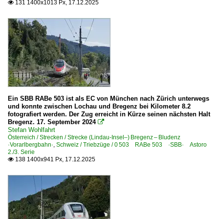
131 1400x1013 Px, 17.12.2025

E-Loks
BR 1016 ·ES 64 U2· Taurus
BR 1016 ·ES 64 U2· Taurus Werbeloks
BR 1042
BR 1044
BR 1063
BR 1110
Ein SBB RABe 503 ist als EC von München nach Zürich unterwegs
und konnte zwischen Lochau und Bregenz bei Kilometer 8.2
BR 1116 ·ES 64 U2· Taurus
fotografiert werden. Der Zug erreicht in Kürze seinen nächsten Halt
Bregenz. 17. September 2024

BR 1116 ·ES 64 U2· Taurus railjet
Stefan Wohlfahrt
Österreich / Strecken / Strecke (Lindau-Insel–) Bregenz – Bludenz
BR 1116 ·ES 64 U2· Taurus Werbeloks
·Vorarlbergbahn·
,
Schweiz / Triebzüge / 0 503 RABe 503 ·SBB· Astoro
2./3. Serie
BR 1142 Private
138 1400x941 Px, 17.12.2025

BR 1144
BR 1216 · E 190 ·ES 64 U4· Taurus
BR 1216 · E 190 ·ES 64 U4· Taurus railjet
BR 1216 · E 190 ·ES 64 U4· Taurus Werbeloks