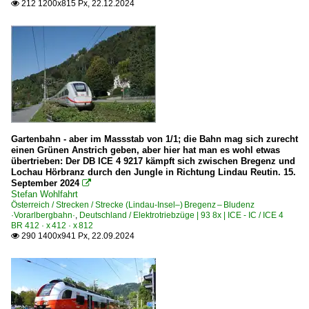
212 1200x815 Px, 22.12.2024

Triebzüge
0 503 RABe 503 ·SBB· Astoro 2./3. Serie
0 610 ETR 610 ·SBB· Astoro 1. Serie
7 526 RABe 526.6 ·Thurbo·RM·SBB· GTW
7 560 RBDe 560 · 561 · 566 · 568 ·CJ·OeBB·PBr·SOB·TP
Triebzüge | ältere Bauart
Gartenbahn - aber im Massstab von 1/1; die Bahn mag sich zurecht
einen Grünen Anstrich geben, aber hier hat man es wohl etwas
RABDe 12/12 RABDe 510 ·SBB· 'Mirage'
übertrieben: Der DB ICE 4 9217 kämpft sich zwischen Bregenz und
Lochau Hörbranz durch den Jungle in Richtung Lindau Reutin. 15.
September 2024

Unternehmen | EVU
Stefan Wohlfahrt
Österreich / Strecken / Strecke (Lindau-Insel–) Bregenz – Bludenz
Thurbo AG ·MThB· ab 2019
·Vorarlbergbahn·
,
Deutschland / Elektrotriebzüge | 93 8x | ICE - IC / ICE 4
BR 412 · x 412 · x 812
290 1400x941 Px, 22.09.2024

Tschechien
Unternehmen
České dráhy, a.s. ·ČD·