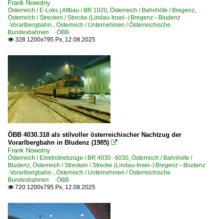
Frank Nowotny
EC EuroCity-Züge
Österreich / E-Loks | Altbau / BR 1020
,
Österreich / Bahnhöfe / Bregenz
,
Österreich / Strecken / Strecke (Lindau-Insel–) Bregenz – Bludenz
EN EuroNight-Züge
·Vorarlbergbahn·
,
Österreich / Unternehmen / Österreichische
Bundesbahnen ·ÖBB·
IC InterCity-Züge
328 1200x795 Px, 12.08.2025

NJ NightJet-Züge
R Regionalverkehrszüge
REX Regional-Express-Züge
RJ RailJet-Züge
RJX RailJet-Express-Züge
S-Bahnen und Regionalbahnen
ÖBB 4030.318 als stilvoller österreichischer Nachtzug der
Vorarlbergbahn in Bludenz (1985)

S-Bahn Vorarlberg
Frank Nowotny
Österreich / Elektrotriebzüge / BR 4030 · 6030
,
Österreich / Bahnhöfe /
Bludenz
,
Österreich / Strecken / Strecke (Lindau-Insel–) Bregenz – Bludenz
Sonstiges
·Vorarlbergbahn·
,
Österreich / Unternehmen / Österreichische
Bundesbahnen ·ÖBB·
Private EVUs
720 1200x795 Px, 12.08.2025

Strecken