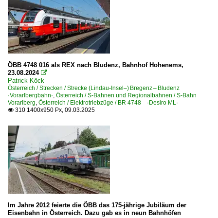
Strecke Innsbruck Hbf – Bludenz ·Arlbergbahn·
Unternehmen
City Air Terminal Betriebsgesellschaft m.b.H. ·CAT·
ELL - European Locomotive Leasing, Wien ·ELOC·
ÖBB 4748 016 als REX nach Bludenz, Bahnhof Hohenems,
LTE Logistik- und Transport GmbH, Graz
23.08.2024

Patrick Köck
Montafonerbahn AG ·MBS·
Österreich / Strecken / Strecke (Lindau-Insel–) Bregenz – Bludenz
·Vorarlbergbahn·
,
Österreich / S-Bahnen und Regionalbahnen / S-Bahn
Österreichische Bundesbahnen ·ÖBB·
Vorarlberg
,
Österreich / Elektrotriebzüge / BR 4748 ·Desiro ML·
310 1400x950 Px, 09.03.2025

Pro-Lok GmbH, Wien ·PLOK·
Rail Transport Service GmbH, Graz ·RTS·
Salzburger Eisenbahn Transport Logistik GmbH ·SETG·
Steiermarkbahn Transport & Logistik GmbH, Graz ·STBA
Schweiz
Bahntechnische Einrichtungen und Kunstbauten
Im Jahre 2012 feierte die ÖBB das 175-jährige Jubiläum der
Eisenbahn in Österreich. Dazu gab es in neun Bahnhöfen
Tunnel, Viadukte und Kreuzungsbauwerke