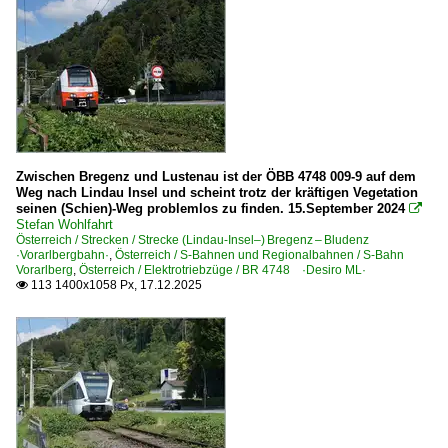
Museumsbahnen
Eisenbahnclub Schaan-Vaduz | ECSV
Personenwagen
Railjet-Züge
Zwischen Bregenz und Lustenau ist der ÖBB 4748 009-9 auf dem
Österreich
Weg nach Lindau Insel und scheint trotz der kräftigen Vegetation
seinen (Schien)-Weg problemlos zu finden. 15.September 2024

Stefan Wohlfahrt
Bahndienstfahrzeuge
Österreich / Strecken / Strecke (Lindau-Insel–) Bregenz – Bludenz
·Vorarlbergbahn·
,
Österreich / S-Bahnen und Regionalbahnen / S-Bahn
X 552.0 · 9131 P&T MTW 100 Motorturmwagen
Vorarlberg
,
Österreich / Elektrotriebzüge / BR 4748 ·Desiro ML·
113 1400x1058 Px, 17.12.2025

X 627.5 P&T OBW 10 Oberbaumotorwagen
X 630.5 ROBEL 54.22 Oberbauwagen
9123 P&T Unimat 09-32/4S Dynamic Strecken- und Weic
Gleisbaumaschinen
P&T Dynamic Stopfexpress 09-4X Gleisstopfmaschinen