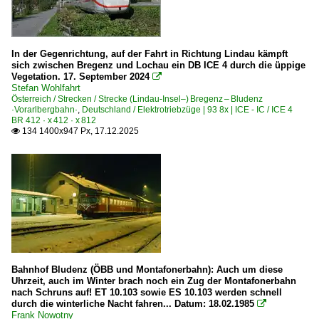
BR 1822 'Brennerlok'
E-Loks | Altbau
In der Gegenrichtung, auf der Fahrt in Richtung Lindau kämpft
BR 1020
sich zwischen Bregenz und Lochau ein DB ICE 4 durch die üppige
Vegetation. 17. September 2024

Stefan Wohlfahrt
Elektrotriebzüge
Österreich / Strecken / Strecke (Lindau-Insel–) Bregenz – Bludenz
·Vorarlbergbahn·
,
Deutschland / Elektrotriebzüge | 93 8x | ICE - IC / ICE 4
BR 4010 ·Kiss·
BR 412 · x 412 · x 812
134 1400x947 Px, 17.12.2025

BR 4011 ·ICE-T·
BR 4024 ·Talent 4-teilig·
BR 4024 ·Talent· Werbetriebzüge
BR 4030 · 6030
BR 4142 · ET 10 · ES 10 ex VT 63
BR 4480 · ET 10 NPZ Private
BR 4482 · MBS ET 10
Bahnhof Bludenz (ÖBB und Montafonerbahn): Auch um diese
Uhrzeit, auch im Winter brach noch ein Zug der Montafonerbahn
BR 4748 ·Desiro ML·
nach Schruns auf! ET 10.103 sowie ES 10.103 werden schnell
durch die winterliche Nacht fahren... Datum: 18.02.1985

Frank Nowotny
Galerien