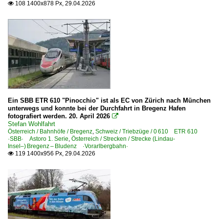
2021
108 1400x878 Px, 29.04.2026

2022
E-Loks | konventionell
2023
6 103 BR 103.1
2024
6 110 BR 110.3 E 10 'Bügelfalte'
2025
2026
Elektrotriebzüge | 93 8x | ICE - IC
ICE 4 BR 412 · x 412 · x 812
Ein SBB ETR 610 "Pinocchio" ist als EC von Zürich nach München
ICE T BR 411 · 5 411
unterwegs und konnte bei der Durchfahrt in Bregenz Hafen
fotografiert werden. 20. April 2026

Stefan Wohlfahrt
Grenzverkehr
Österreich / Bahnhöfe / Bregenz
,
Schweiz / Triebzüge / 0 610 ETR 610
·SBB· Astoro 1. Serie
,
Österreich / Strecken / Strecke (Lindau-
Deutschland <-> Österreich
Insel–) Bregenz – Bludenz ·Vorarlbergbahn·
119 1400x956 Px, 29.04.2026

Personenwagen
Schnellzugwagen m-Wagen UIC-X 53-55, 58, 60, 63
Regional- und Fernzüge
RJ Railjet-Züge