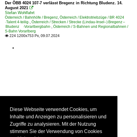
Der ÖBB 4024 107-7 verlässt Bregenz in Richtung Bludenz. 14.
August 2021

Stefan Wohlfahrt
Österreich / Bahnhöfe / Bregenz
,
Österreich / Elektrotriebzüge / BR 4024
·Talent 4-teilig·
,
Österreich / Strecken / Strecke (Lindau-Insel–) Bregenz –
Bludenz ·Vorarlbergbahn·
,
Österreich / S-Bahnen und Regionalbahnen /
S-Bahn Vorarlberg
224 1200x753 Px, 09.07.2024

Diese Webseite verwendet Cookies, um
Inhalte und Anzeigen zu personalisieren und
Zugriffe zu analysieren. Mit der Nutzung
stimmen Sie der Verwendung von Cookies