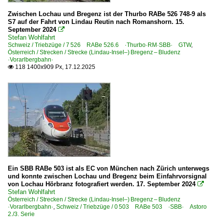
Bahnhöfe
Zwischen Lochau und Bregenz ist der Thurbo RABe 526 748-9 als
Bludenz
S7 auf der Fahrt von Lindau Reutin nach Romanshorn. 15.
September 2024

Bregenz
Stefan Wohlfahrt
Schweiz / Triebzüge / 7 526 RABe 526.6 ·Thurbo·RM·SBB· GTW
,
Feldkirch
Österreich / Strecken / Strecke (Lindau-Insel–) Bregenz – Bludenz
·Vorarlbergbahn·
~ Sonstige
118 1400x909 Px, 17.12.2025

Bahntechnische Anlagen und Kunstbauten
Eisenbahnbrücken
Dampfloks
BR 77 · SB 629
Dieselloks
Ein SBB RABe 503 ist als EC von München nach Zürich unterwegs
und konnte zwischen Lochau und Bregenz beim Einfahrvorsignal
BR 2016 ·ER20· Hercules
von Lochau Hörbranz fotografiert werden. 17. September 2024

BR 2016.9 ·ER20· Private
Stefan Wohlfahrt
Österreich / Strecken / Strecke (Lindau-Insel–) Bregenz – Bludenz
BR 2068 ·JW B'B'-17· 'Flüsterlok'
·Vorarlbergbahn·
,
Schweiz / Triebzüge / 0 503 RABe 503 ·SBB· Astoro
2./3. Serie