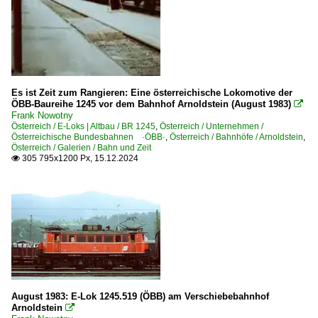
Güterverkehr
Gemischte Güterzüge
Museumsbahnen und Museen
Es ist Zeit zum Rangieren: Eine österreichische Lokomotive der
Eisenbahnmuseum Ampflwang ·ÖGEG·
ÖBB-Baureihe 1245 vor dem Bahnhof Arnoldstein (August 1983)

Frank Nowotny
Eisenbahnmuseum Knittelfeld
Österreich / E-Loks | Altbau / BR 1245
,
Österreich / Unternehmen /
Österreichische Bundesbahnen ·ÖBB·
,
Österreich / Bahnhöfe / Arnoldstein
,
Nostalgiebahnen in Kärnten ·NBiK·
Österreich / Galerien / Bahn und Zeit
305 795x1200 Px, 15.12.2024

Sonstiges
Stimmungsbilder
Verfremdete Bilder
Strecken
Strecke (Maribor–) Bleiburg – Villach – Weitlanbrunn (– 
Strecke Amstetten (NÖ) – Selzthal ·Gesäusebahn·
August 1983: E-Lok 1245.519 (ÖBB) am Verschiebebahnhof
Arnoldstein

Strecke Amstetten – Thörl-Maglern (–Tarvisio Boscoverd