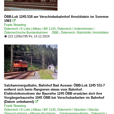
City Air Terminal Betriebsgesellschaft m.b.H. ·CAT·
Österreichische Bundesbahnen ·ÖBB·
ÖBB-Lok 1245.518 am Verschiebebahnhof Arnoldstein im Sommer
1983

Frank Nowotny
Österreich / E-Loks | Altbau / BR 1245
,
Österreich / Unternehmen /
Österreichische Bundesbahnen ·ÖBB·
,
Österreich / Bahnhöfe / Arnoldstein
222 1200x795 Px, 14.12.2024

Salzkammergutbahn, Bahnhof Bad Aussee: ÖBB-Lok 1245 531-7
entfernt sich beim Rangieren etwas vom Bahnhof.
Elektrolokomotiven der Baureihe 1245 ÖBB ersetzten dort ihre
Vorgängerbaureihe 1045 ÖBB bei Verschubarbeiten im Bahnhof
(Datum unbekannt)

Frank Nowotny
Österreich / E-Loks | Altbau / BR 1245
,
Österreich / Strecken / Strecke
Stainach-Irdning – Attnang-Puchheim ·Salzkammergutbahn·
,
Österreich /