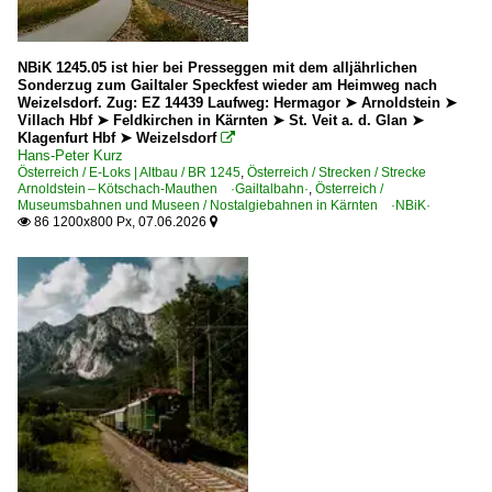
Graz Hauptbahnhof
2005
Greifenburg-Weißensee
2006
Lienz
NBiK 1245.05 ist hier bei Presseggen mit dem alljährlichen
Sonderzug zum Gailtaler Speckfest wieder am Heimweg nach
2007
Oberdrauburg
Weizelsdorf. Zug: EZ 14439 Laufweg: Hermagor ➤ Arnoldstein ➤
Villach Hbf ➤ Feldkirchen in Kärnten ➤ St. Veit a. d. Glan ➤
2008
Selzthal
Klagenfurt Hbf ➤ Weizelsdorf

Hans-Peter Kurz
2009
Spittal-Millstättersee Bhf
Österreich / E-Loks | Altbau / BR 1245
,
Österreich / Strecken / Strecke
Arnoldstein – Kötschach-Mauthen ·Gailtalbahn·
,
Österreich /
St. Anton am Arlberg
Museumsbahnen und Museen / Nostalgiebahnen in Kärnten ·NBiK·
2010
86 1200x800 Px, 07.06.2026


St. Veit a. d. Glan
2010
Stainach-Irdning
2011
Wörgl
2012
Zeltweg
2013
~ Sonstige
2014
2015
Bahntechnische Anlagen und Kunstbauten
2016
Eisenbahnbrücken
2017
Dampfloks