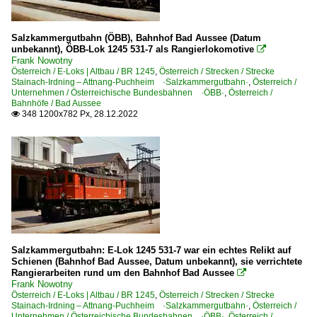
Salzkammergutbahn (ÖBB), Bahnhof Bad Aussee (Datum
unbekannt), ÖBB-Lok 1245 531-7 als Rangierlokomotive

Frank Nowotny
Österreich / E-Loks | Altbau / BR 1245
,
Österreich / Strecken / Strecke
Stainach-Irdning – Attnang-Puchheim ·Salzkammergutbahn·
,
Österreich /
Unternehmen / Österreichische Bundesbahnen ·ÖBB·
,
Österreich /
Bahnhöfe / Bad Aussee
348 1200x782 Px, 28.12.2022

Salzkammergutbahn: E-Lok 1245 531-7 war ein echtes Relikt auf
Schienen (Bahnhof Bad Aussee, Datum unbekannt), sie verrichtete
Rangierarbeiten rund um den Bahnhof Bad Aussee

Frank Nowotny
Österreich / E-Loks | Altbau / BR 1245
,
Österreich / Strecken / Strecke
Stainach-Irdning – Attnang-Puchheim ·Salzkammergutbahn·
,
Österreich /
Unternehmen / Österreichische Bundesbahnen ·ÖBB·
,
Österreich /