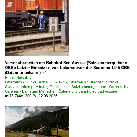
1983
Italien
1984
1986
Strecken
1987
44 Franzenfeste – San Candido/Innichen ·Pustertalbahn
1989
Österreich
1990
Verschubarbeiten am Bahnhof Bad Aussee (Salzkammergutbahn,
1990
ÖBB): Letzter Einsatzort von Lokomotiven der Baureihe 1245 ÖBB
Bahndienstfahrzeuge
(Datum unbekannt)

1993
Frank Nowotny
Schneepflüge und Schneeräumer
Österreich / E-Loks | Altbau / BR 1245
,
Österreich / Strecken / Strecke
1994
Stainach-Irdning – Attnang-Puchheim ·Salzkammergutbahn·
,
Österreich /
Winterdienst
Galerien / Bahn und Menschen
,
Österreich / Bahnhöfe / Bad Aussee
1996
76 746x1200 Px, 22.06.2026

Bahnhöfe
2000
Arnoldstein
2002
Bad Aussee
2003
Bruck an der Mur
2004