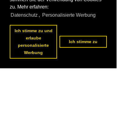
zu. Mehr erfahren:
Datenschutz
,
Personalisierte Werbung
Ich stimme zu und
erlaube
Ich stimme zu
personalisierte
Werbung
1
2
3
4
5
6
7
8
9
10
nächste Seite
>>
Datenschutzerklärung
|
Impressum
|
Kontakt