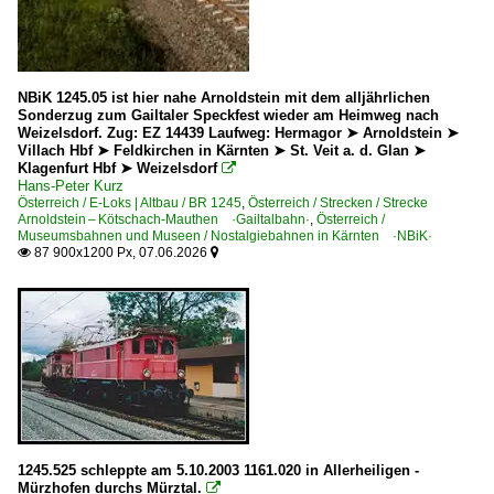
2018
BR 33 · BBÖ 113
2019
BR 78
2020
NBiK 1245.05 ist hier nahe Arnoldstein mit dem alljährlichen
BR 93
Sonderzug zum Gailtaler Speckfest wieder am Heimweg nach
2020
BR 638 preuß. P8
Weizelsdorf. Zug: EZ 14439 Laufweg: Hermagor ➤ Arnoldstein ➤
Villach Hbf ➤ Feldkirchen in Kärnten ➤ St. Veit a. d. Glan ➤
2021
BR 657 ex KPEV G10
Klagenfurt Hbf ➤ Weizelsdorf

Hans-Peter Kurz
2022
Österreich / E-Loks | Altbau / BR 1245
,
Österreich / Strecken / Strecke
Dieselloks
Arnoldstein – Kötschach-Mauthen ·Gailtalbahn·
,
Österreich /
2023
Museumsbahnen und Museen / Nostalgiebahnen in Kärnten ·NBiK·
BR 2016 ·ER20· Hercules
2024
87 900x1200 Px, 07.06.2026


BR 2060 ·JW DH 200 B28·
2025
BR 2067
2026
BR 2143
E-Loks
BR 1010
BR 1012
1245.525 schleppte am 5.10.2003 1161.020 in Allerheiligen -
Mürzhofen durchs Mürztal.
