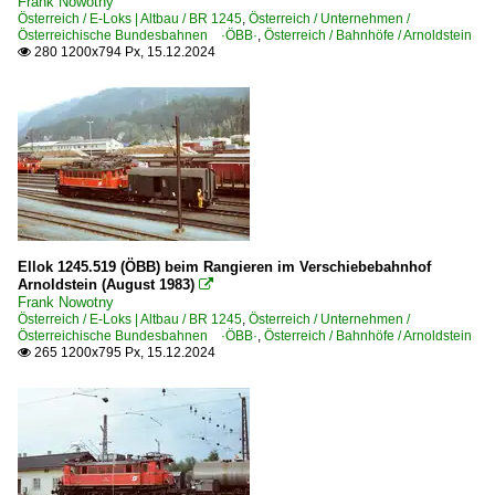
Frank Nowotny
Österreich / E-Loks | Altbau / BR 1245
,
Österreich / Unternehmen /
Strecke Arnoldstein – Kötschach-Mauthen ·Gailtalbahn·
Österreichische Bundesbahnen ·ÖBB·
,
Österreich / Bahnhöfe / Arnoldstein
280 1200x794 Px, 15.12.2024

Strecke Bischofshofen – Selzthal ·Ennstalbahn·
Strecke Bruck/Mur – Radkersburg ·Murtal·
Strecke Innsbruck – Hochzirl – Scharnitz (– Garmisch) ·
Strecke Innsbruck Hbf – Bludenz ·Arlbergbahn·
Strecke Leoben – Vordernberg ·Vordernbergerbahn·
Strecke Linz – Rohr-Bad Hall – Selzthal ·Pyhrnbahn·
Strecke Salzburg – Zell am See – Wörgl ·Salzburg-Tirole
Ellok 1245.519 (ÖBB) beim Rangieren im Verschiebebahnhof
Strecke Selzthal – St.Michael ·Schoberpass·
Arnoldstein (August 1983)

Frank Nowotny
Strecke St. Veit a.d. Glan – Klagenfurt – Rosenbach (– Je
Österreich / E-Loks | Altbau / BR 1245
,
Österreich / Unternehmen /
Österreichische Bundesbahnen ·ÖBB·
,
Österreich / Bahnhöfe / Arnoldstein
Strecke Stainach-Irdning – Attnang-Puchheim ·Salzkam
265 1200x795 Px, 15.12.2024

Strecke Unzmarkt – Bruck/Mur ·Murtal·
Strecke Wien West – Linz – Salzburg ·Westbahn·
Strecke Wien – Bruck a.d. Mur – Graz – Spielfeld-Strass (
Unternehmen