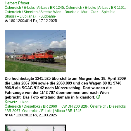
BR 1016 ·ES 64 U2· Taurus Werbeloks
Herbert Pfoser
Österreich / E-Loks | Altbau / BR 1245
,
Österreich / E-Loks | Altbau / BR 1161
,
BR 1040
Österreich / Strecken / Strecke Wien – Bruck a.d. Mur – Graz – Spielfeld-
Strass ( – Ljubljana) ·Südbahn·
BR 1041
180 1200x814 Px, 17.12.2025

BR 1042
BR 1044
BR 1110
BR 1116 ·ES 64 U2· Taurus
BR 1116 ·ES 64 U2· Taurus Werbeloks
BR 1141
BR 1142
Die hochbetagte 1245.525 überstellte am Morgen des 18. April 2009
die Loks 2067 004 sowie die 2060.009 und den Wagen 80 81 9740
BR 1144
906-9 als SGAG 91142 nach Mürzzuschlag. Dort wurden die
Fahrzeuge von der 1142 707 übernommen und nach Wien
BR 1293 ·Vectron MS·
gebracht. Das Foto entstand damals in Niklasdorf.

Kriwetz Lukas
Österreich / Dieselloks / BR 2060 ·JW DH 200 B28·
,
Österreich / Dieselloks
E-Loks | Altbau
/ BR 2067
,
Österreich / E-Loks | Altbau / BR 1245
667 1200x812 Px, 21.03.2025

BR 1018
BR 1020