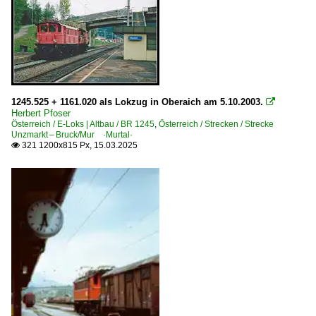
BR 1080
BR 1145
BR 1161
BR 1670
Elektrotriebzüge
1245.525 + 1161.020 als Lokzug in Oberaich am 5.10.2003.

Herbert Pfoser
Österreich / E-Loks | Altbau / BR 1245
,
Österreich / Strecken / Strecke
BR 4041 · 6285 · BBÖ ET 10
Unzmarkt – Bruck/Mur ·Murtal·
BR 4042.01-02 · B4VS 6546 · BBÖ ET 11-12 Schnelltriebw
321 1200x815 Px, 15.03.2025

BR 4746 ·Desiro ML·
Galerien
2008 | 150 Jahre Eisenbahnen in Tirol/Wörgl
Bahn und Menschen
Bahn und Zeit
Lienzer Südbahn-Tage
Region Wörgl