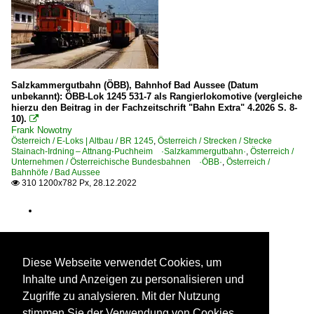
Salzkammergutbahn (ÖBB), Bahnhof Bad Aussee (Datum
unbekannt): ÖBB-Lok 1245 531-7 als Rangierlokomotive (vergleiche
hierzu den Beitrag in der Fachzeitschrift "Bahn Extra" 4.2026 S. 8-
10).

Frank Nowotny
Österreich / E-Loks | Altbau / BR 1245
,
Österreich / Strecken / Strecke
Stainach-Irdning – Attnang-Puchheim ·Salzkammergutbahn·
,
Österreich /
Unternehmen / Österreichische Bundesbahnen ·ÖBB·
,
Österreich /
Bahnhöfe / Bad Aussee
310 1200x782 Px, 28.12.2022

Diese Webseite verwendet Cookies, um
Inhalte und Anzeigen zu personalisieren und
Zugriffe zu analysieren. Mit der Nutzung
stimmen Sie der Verwendung von Cookies