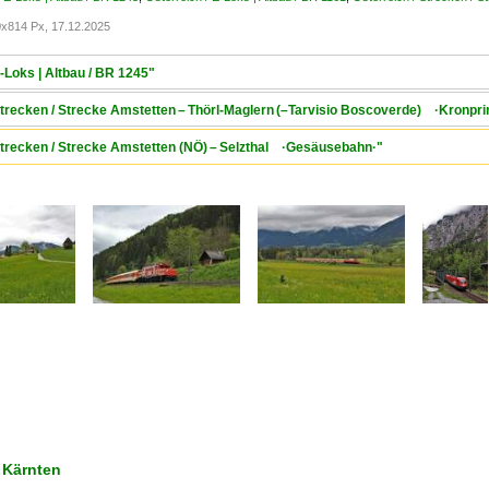
x814 Px, 17.12.2025
E-Loks | Altbau / BR 1245"
 Strecken / Strecke Amstetten – Thörl-Maglern (–Tarvisio Boscoverde) ·Kronpr
 Strecken / Strecke Amstetten (NÖ) – Selzthal ·Gesäusebahn·"
 Kärnten