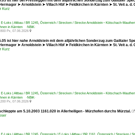
.05 ist hier bei Presseggen mit dem alljährlichen Sonderzug zum Gailtaler Sp
ermagor ➤ Arnoldstein ➤ Villach Hbf ➤ Feldkirchen in Kärnten ➤ St. Veit a. d.
r Kurz
/ E-Loks | Altbau / BR 1245
,
Österreich / Strecken / Strecke Arnoldstein – Kötschach-Mauthe
ahnen in Kärnten ·NBiK·
800 Px, 07.06.2026

.05 ist hier nahe Arnoldstein mit dem alljährlichen Sonderzug zum Gailtaler 
ermagor ➤ Arnoldstein ➤ Villach Hbf ➤ Feldkirchen in Kärnten ➤ St. Veit a. d.
r Kurz
/ E-Loks | Altbau / BR 1245
,
Österreich / Strecken / Strecke Arnoldstein – Kötschach-Mauthe
ahnen in Kärnten ·NBiK·
200 Px, 07.06.2026

chleppte am 5.10.2003 1161.020 in Allerheiligen - Mürzhofen durchs Mürztal.

oser
/ E-Loks | Altbau / BR 1245
,
Österreich / E-Loks | Altbau / BR 1161
,
Österreich / Strecken / S