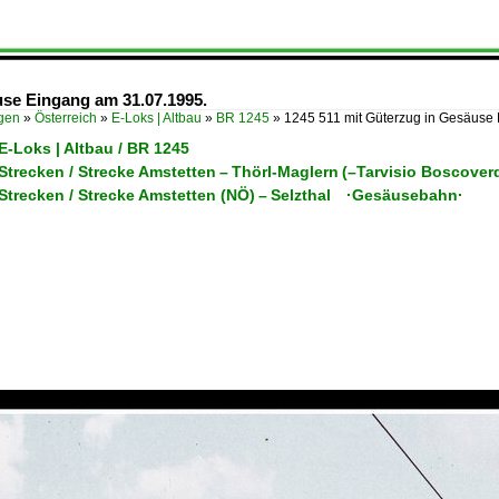
use Eingang am 31.07.1995.
ügen
»
Österreich
»
E-Loks | Altbau
»
BR 1245
»
1245 511 mit Güterzug in Gesäus
 E-Loks | Altbau / BR 1245
/ Strecken / Strecke Amstetten – Thörl-Maglern (–Tarvisio Bosco
 Strecken / Strecke Amstetten (NÖ) – Selzthal ·Gesäusebahn·