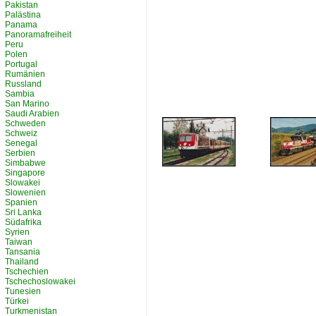
Pakistan
Palästina
Panama
Panoramafreiheit
Peru
Polen
Portugal
Rumänien
Russland
Sambia
San Marino
Saudi Arabien
Schweden
Schweiz
Senegal
Serbien
Simbabwe
Singapore
Slowakei
Slowenien
Spanien
Sri Lanka
Südafrika
Syrien
Taiwan
Tansania
Thailand
Tschechien
Tschechoslowakei
Tunesien
Türkei
Turkmenistan