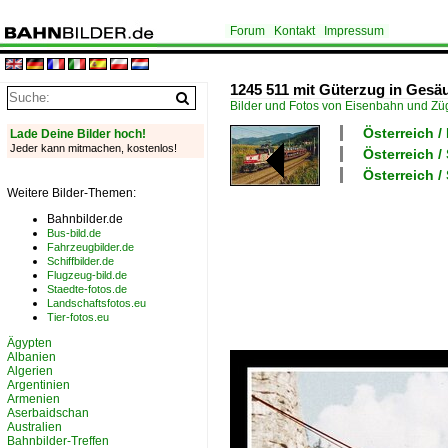
Forum
Kontakt
Impressum
1245 511 mit Güterzug in Gesä
Bilder und Fotos von Eisenbahn und Z
Österreich /
Lade Deine Bilder hoch!
Jeder kann mitmachen, kostenlos!
Österreich 
Österreich /
Weitere Bilder-Themen:
Bahnbilder.de
Bus-bild.de
Fahrzeugbilder.de
Schiffbilder.de
Flugzeug-bild.de
Staedte-fotos.de
Landschaftsfotos.eu
Tier-fotos.eu
Ägypten
Albanien
Algerien
Argentinien
Armenien
Aserbaidschan
Australien
Bahnbilder-Treffen