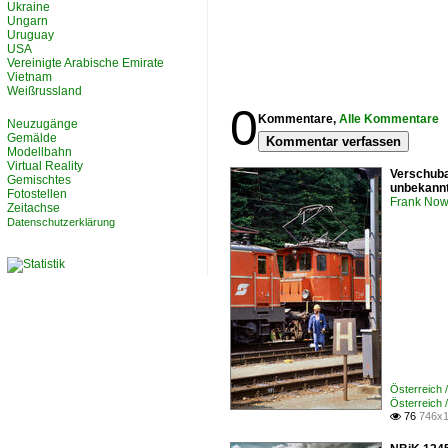
Ukraine
Ungarn
Uruguay
USA
Vereinigte Arabische Emirate
Vietnam
Weißrussland
0
Kommentare,
Alle Kommentare
Neuzugänge
Gemälde
Kommentar verfassen
Modellbahn
Virtual Reality
Verschuba
Gemischtes
unbekannt
Fotostellen
Frank Now
Zeitachse
Datenschutzerklärung
Österreich 
Österreich 
76
746x1
