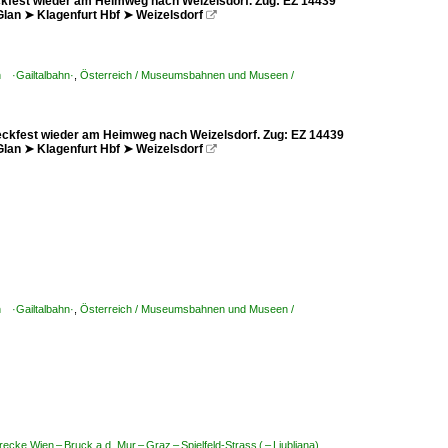
eckfest wieder am Heimweg nach Weizelsdorf. Zug: EZ 14439
 Glan ➤ Klagenfurt Hbf ➤ Weizelsdorf

n ·Gailtalbahn·
,
Österreich / Museumsbahnen und Museen /
Speckfest wieder am Heimweg nach Weizelsdorf. Zug: EZ 14439
 Glan ➤ Klagenfurt Hbf ➤ Weizelsdorf

n ·Gailtalbahn·
,
Österreich / Museumsbahnen und Museen /
trecke Wien – Bruck a.d. Mur – Graz – Spielfeld-Strass ( – Ljubljana)