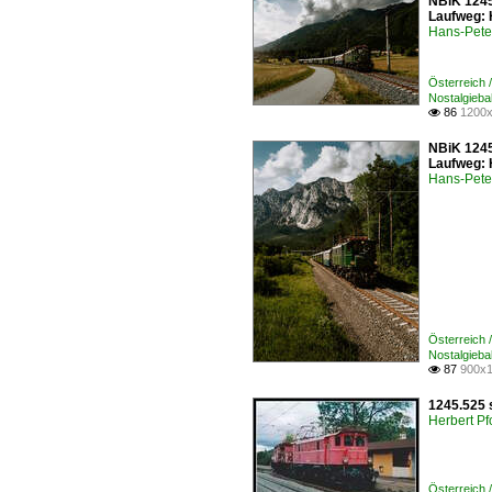
NBiK 1245
Laufweg: H
Hans-Pete
Österreich 
Nostalgieb
86
1200x

NBiK 1245
Laufweg: H
Hans-Pete
Österreich 
Nostalgieb
87
900x1

1245.525 s
Herbert Pf
Österreich 