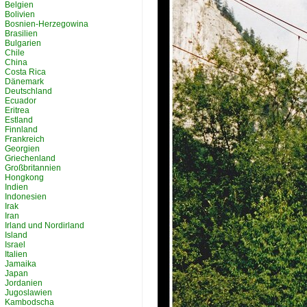
Belgien
Bolivien
Bosnien-Herzegowina
Brasilien
Bulgarien
Chile
China
Costa Rica
Dänemark
Deutschland
Ecuador
Eritrea
Estland
Finnland
Frankreich
Georgien
Griechenland
Großbritannien
Hongkong
Indien
Indonesien
Irak
Iran
Irland und Nordirland
Island
Israel
Italien
Jamaika
Japan
Jordanien
Jugoslawien
Kambodscha