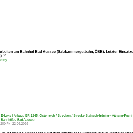
rbeiten am Bahnhof Bad Aussee (Salzkammergutbahn, ÖBB): Letzter Einsatz
)

otny
/ E-Loks | Altbau / BR 1245
,
Österreich / Strecken / Strecke Stainach-Irdning – Attnang-P
/ Bahnhöfe / Bad Aussee
200 Px, 22.06.2026