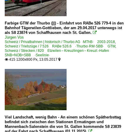
Farbige GTW der Thurbo (||) - Einfahrt von RABe 526 779-4 in den
Bahnhof Tägerwilen-Gottlieben, der am 29.04.2017 unterwegs ist
als S8 23874 von Schaffhausen nach St. Gallen.

Jürgen Vos
Schweiz / Privatbahnen | historisch / Thurbo AG ·MThB· 2003-2018
,
Schweiz / Triebzüge / 7 526 RABe 526.6 ·Thurbo·RM·SBB· GTW
,
Schweiz / Strecken / 820 Etzwilen – Kreuzlingen – Kreuzl.-Hafen
SNB>NOB>SBB ·Seelinie·
415 1200x800 Px, 13.05.2017


Viel Landschaft, wenig Bahn - An einem schönen Spätherbsttag
befindet sich zwischen den Stationen Ermatingen und
Mannenbach-Salenstein die von St. Gallen kommende S8 23839
auf der Fahrt nach Schaffhausen (01.11.2015).
