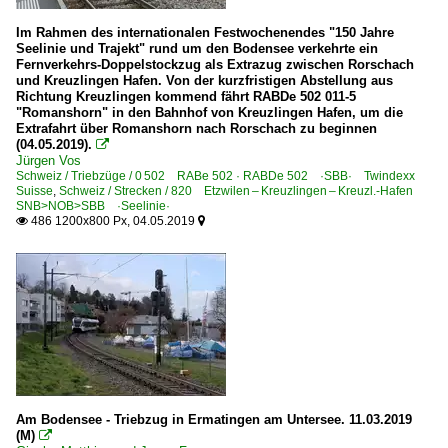
Im Rahmen des internationalen Festwochenendes "150 Jahre
Seelinie und Trajekt" rund um den Bodensee verkehrte ein
Fernverkehrs-Doppelstockzug als Extrazug zwischen Rorschach
und Kreuzlingen Hafen. Von der kurzfristigen Abstellung aus
Richtung Kreuzlingen kommend fährt RABDe 502 011-5
"Romanshorn" in den Bahnhof von Kreuzlingen Hafen, um die
Extrafahrt über Romanshorn nach Rorschach zu beginnen
(04.05.2019).

Jürgen Vos
Schweiz / Triebzüge / 0 502 RABe 502 · RABDe 502 ·SBB· Twindexx
Suisse
,
Schweiz / Strecken / 820 Etzwilen – Kreuzlingen – Kreuzl.-Hafen
SNB>NOB>SBB ·Seelinie·
486 1200x800 Px, 04.05.2019


Am Bodensee - Triebzug in Ermatingen am Untersee. 11.03.2019
(M)
