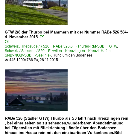
GTW 2/8 der Thurbo bei Mammern mit der Nummer RABe 526 584-
4. November 2015.

Olli
Schweiz / Triebzüge / 7 526 RABe 526.6 ·Thurbo·RM·SBB· GTW
,
Schweiz / Strecken / 820 Etzwilen – Kreuzlingen – Kreuzl.-Hafen
SNB>NOB>SBB ·Seelinie·
,
Rund um den Bodensee
445 1200x786 Px, 28.11.2015

RABe 526 (Stadler GTW) Thurbo als S3 fährt nach Kreuzlingen rein
, bei einer selten so zu sehenden,wunderbaren Abendstimmung
bei Tägerwilen mit Blickrichtung Ländle über den Bodensee
hinaus ins Hegau rein mit den einzigartigen Vulkanbergen.Bild