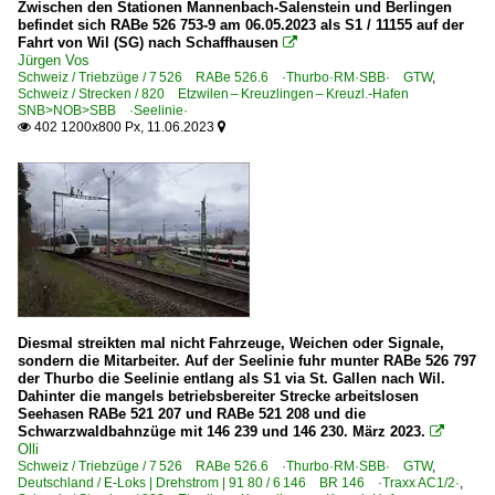
Zwischen den Stationen Mannenbach-Salenstein und Berlingen
befindet sich RABe 526 753-9 am 06.05.2023 als S1 / 11155 auf der
Fahrt von Wil (SG) nach Schaffhausen

Jürgen Vos
Schweiz / Triebzüge / 7 526 RABe 526.6 ·Thurbo·RM·SBB· GTW
,
Schweiz / Strecken / 820 Etzwilen – Kreuzlingen – Kreuzl.-Hafen
SNB>NOB>SBB ·Seelinie·
402 1200x800 Px, 11.06.2023


Diesmal streikten mal nicht Fahrzeuge, Weichen oder Signale,
sondern die Mitarbeiter. Auf der Seelinie fuhr munter RABe 526 797
der Thurbo die Seelinie entlang als S1 via St. Gallen nach Wil.
Dahinter die mangels betriebsbereiter Strecke arbeitslosen
Seehasen RABe 521 207 und RABe 521 208 und die
Schwarzwaldbahnzüge mit 146 239 und 146 230. März 2023.

Olli
Schweiz / Triebzüge / 7 526 RABe 526.6 ·Thurbo·RM·SBB· GTW
,
Deutschland / E-Loks | Drehstrom | 91 80 / 6 146 BR 146 ·Traxx AC1/2·
,