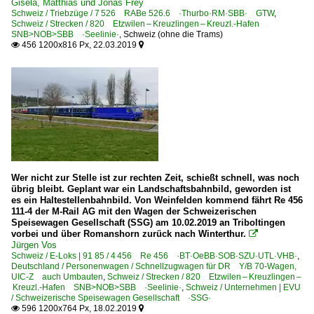
Gisela, Matthias und Jonas Frey
Schweiz / Triebzüge / 7 526 RABe 526.6 ·Thurbo·RM·SBB· GTW
,
Schweiz / Strecken / 820 Etzwilen – Kreuzlingen – Kreuzl.-Hafen
SNB>NOB>SBB ·Seelinie·
,
Schweiz (ohne die Trams)
456 1200x816 Px, 22.03.2019


Wer nicht zur Stelle ist zur rechten Zeit, schießt schnell, was noch
übrig bleibt. Geplant war ein Landschaftsbahnbild, geworden ist
es ein Haltestellenbahnbild. Von Weinfelden kommend fährt Re 456
111-4 der M-Rail AG mit den Wagen der Schweizerischen
Speisewagen Gesellschaft (SSG) am 10.02.2019 an Triboltingen
vorbei und über Romanshorn zurück nach Winterthur.

Jürgen Vos
Schweiz / E-Loks | 91 85 / 4 456 Re 456 ·BT·OeBB·SOB·SZU·UTL·VHB·
,
Deutschland / Personenwagen / Schnellzugwagen für DR Y/B 70-Wagen,
UIC-Z auch Umbauten
,
Schweiz / Strecken / 820 Etzwilen – Kreuzlingen –
Kreuzl.-Hafen SNB>NOB>SBB ·Seelinie·
,
Schweiz / Unternehmen | EVU
/ Schweizerische Speisewagen Gesellschaft ·SSG·
596 1200x764 Px, 18.02.2019

