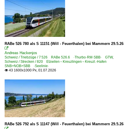
141 R 568
52 8055
E-Loks | 91 85
4 410 Re 410 Re 4/4 I ·SBB·MThB·
4 456 Re 456 ·BT·OeBB·SOB·SZU·UTL·VHB·
RABe 526 780 als S 11151 (Will - Feuerthalen) bei Mammern 29.5.26

Andreas Hackenjos
Privatbahnen | historisch
Schweiz / Triebzüge / 7 526 RABe 526.6 ·Thurbo·RM·SBB· GTW
,
Schweiz / Strecken / 820 Etzwilen – Kreuzlingen – Kreuzl.-Hafen
Thurbo AG ·MThB· 2003-2018
SNB>NOB>SBB ·Seelinie·
43 1600x1000 Px, 01.07.2026

Sonstiges
Stimmungsbilder
Triebzüge
0 502 RABe 502 · RABDe 502 ·SBB· Twindexx Suisse
7 526 RABe 526.6 ·Thurbo·RM·SBB· GTW
RABe 526 792 als S 11147 (Will - Feuerthalen) bei Mammern 29.5.26
