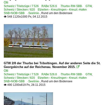
Olli
Schweiz / Triebzüge / 7 526 RABe 526.6 ·Thurbo·RM·SBB· GTW
,
Schweiz / Strecken / 820 Etzwilen – Kreuzlingen – Kreuzl.-Hafen
SNB>NOB>SBB ·Seelinie·
,
Rund um den Bodensee
548 1120x1000 Px, 04.12.2015

GTW 2/8 der Thurbo bei Triboltingen. Auf der anderen Seite die St.
Georgskirche auf der Reichenau. November 2015.

Olli
Schweiz / Triebzüge / 7 526 RABe 526.6 ·Thurbo·RM·SBB· GTW
,
Schweiz / Strecken / 820 Etzwilen – Kreuzlingen – Kreuzl.-Hafen
SNB>NOB>SBB ·Seelinie·
,
Rund um den Bodensee
490 1200x819 Px, 28.11.2015
