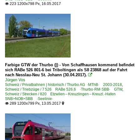
223 1200x798 Px, 16.05.2017

Farbige GTW der Thurbo (|) - Von Schaffhausen kommend befindet
sich RABe 526 801-6 bei Triboltingen als S8 23868 auf der Fahrt
nach Nesslau-Neu St. Johann (30.04.2017).

Jürgen Vos
Schweiz / Privatbahnen | historisch / Thurbo AG ·MThB· 2003-2018
,
Schweiz / Triebzüge / 7 526 RABe 526.6 ·Thurbo·RM·SBB· GTW
,
Schweiz / Strecken / 820 Etzwilen – Kreuzlingen – Kreuzl.-Hafen
SNB>NOB>SBB ·Seelinie·
289 1200x799 Px, 13.05.2017

