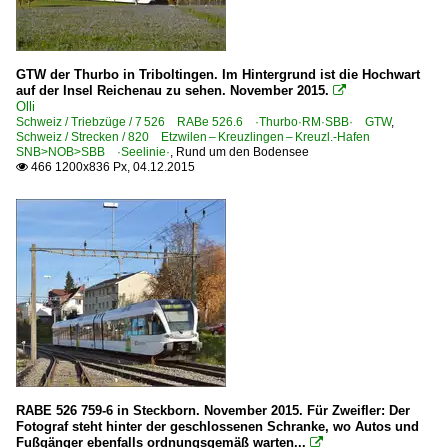
GTW der Thurbo in Triboltingen. Im Hintergrund ist die Hochwart
auf der Insel Reichenau zu sehen. November 2015.

Olli
Schweiz / Triebzüge / 7 526 RABe 526.6 ·Thurbo·RM·SBB· GTW
,
Schweiz / Strecken / 820 Etzwilen – Kreuzlingen – Kreuzl.-Hafen
SNB>NOB>SBB ·Seelinie·
,
Rund um den Bodensee
466 1200x836 Px, 04.12.2015

RABE 526 759-6 in Steckborn. November 2015. Für Zweifler: Der
Fotograf steht hinter der geschlossenen Schranke, wo Autos und
Fußgänger ebenfalls ordnungsgemäß warten...
