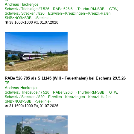
Triebzüge | ältere Bauart
Andreas Hackenjos
Schweiz / Triebzüge / 7 526 RABe 526.6 ·Thurbo·RM·SBB· GTW
,
RAe 4/8 ·SBB· 'Churchill-Pfeil'
Schweiz / Strecken / 820 Etzwilen – Kreuzlingen – Kreuzl.-Hafen
SNB>NOB>SBB ·Seelinie·
38 1600x1000 Px, 01.07.2026

Unternehmen | EVU
Schweizerische Speisewagen Gesellschaft ·SSG·
RABe 526 785 als S 11145 (Will - Feuerthalen) bei Eschenz 29.5.26

Andreas Hackenjos
Schweiz / Triebzüge / 7 526 RABe 526.6 ·Thurbo·RM·SBB· GTW
,
Schweiz / Strecken / 820 Etzwilen – Kreuzlingen – Kreuzl.-Hafen
SNB>NOB>SBB ·Seelinie·
31 1600x1000 Px, 01.07.2026
