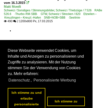
vom 16.3.2015

Matti Morelli
Schweiz / Sonstiges / Stimmungsbilder
,
Schweiz / Triebzüge / 7 526 RABe
526.6 ·Thurbo·RM·SBB· GTW
,
Schweiz / Strecken / 820 Etzwilen –
Kreuzlingen – Kreuzl.-Hafen SNB>NOB>SBB ·Seelinie·
490
1200x800 Px, 17.03.2015

 2
Diese Webseite verwendet Cookies, um
Inhalte und Anzeigen zu personalisieren und
Zugriffe zu analysieren. Mit der Nutzung
stimmen Sie der Verwendung von Cookies
zu. Mehr erfahren:
Datenschutz
,
Personalisierte Werbung
Ich stimme zu und
erlaube
Ich stimme zu
personalisierte