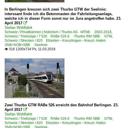
In Berlingen kreuzen sich zwei Thurbo GTW der Seelinie;
interssant finde ich die Betonmasten der Fahrleitungsanlage,
welche ich in dieser Form sonst nur im Jura angetroffen habe. 23.
April 2017

Stefan Wohlfahrt
Schweiz / Privatbahnen | historisch / Thurbo AG ·MThB· 2003-2018
,
Schweiz / Triebzüge / 7 526 RABe 526.6 ·Thurbo·RM·SBB· GTW
,
Schweiz / Strecken / 820 Etzwilen – Kreuzlingen – Kreuzl.-Hafen
SNB>NOB>SBB ·Seelinie·
316 1200x734 Px, 11.03.2018

Zwei Thurbo GTW RABe 526 erreicht den Bahnhof Berlingen. 23.
April 2017

Stefan Wohlfahrt
Schweiz / Triebzüge / 7 526 RABe 526.6 ·Thurbo·RM·SBB· GTW
,
Schweiz / Strecken / 820 Etzwilen – Kreuzlingen – Kreuzl.-Hafen
SNB>NOB>SBB ·Seelinie·