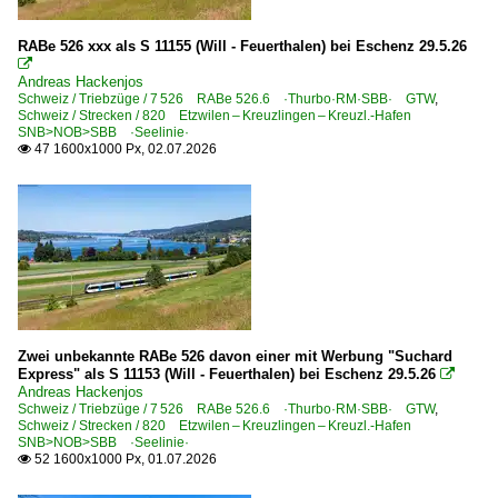
Schnellzugwagen für DR Y/B 70-Wagen, UIC-Z auch U
2010
RABe 526 xxx als S 11155 (Will - Feuerthalen) bei Eschenz 29.5.26
2010

Frankreich
Andreas Hackenjos
2011
Schweiz / Triebzüge / 7 526 RABe 526.6 ·Thurbo·RM·SBB· GTW
,
Schweiz / Strecken / 820 Etzwilen – Kreuzlingen – Kreuzl.-Hafen
2012
Dampfloks
SNB>NOB>SBB ·Seelinie·
2013
47 1600x1000 Px, 02.07.2026

141 R Mikado
2014
Schweiz
2015
2016
Bahnhöfe
2017
Kreuzlingen
2018
2019
Dampfloks
Zwei unbekannte RABe 526 davon einer mit Werbung "Suchard
Express" als S 11153 (Will - Feuerthalen) bei Eschenz 29.5.26

A 3/5
Andreas Hackenjos
2020
Schweiz / Triebzüge / 7 526 RABe 526.6 ·Thurbo·RM·SBB· GTW
,
Ec 3/5
Schweiz / Strecken / 820 Etzwilen – Kreuzlingen – Kreuzl.-Hafen
2023
SNB>NOB>SBB ·Seelinie·
52 1600x1000 Px, 01.07.2026

2026
Dampfloks | Fahrzeuge ausländischer Baureihen