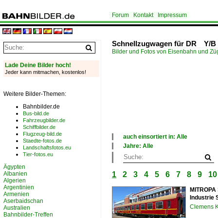
Forum
Kontakt
Impressum
Schnellzugwagen für DR Y/B
Bilder und Fotos von Eisenbahn und Z
Lade Deine Bilder hoch!
Jeder kann mitmachen, kostenlos!
Weitere Bilder-Themen:
Bahnbilder.de
Bus-bild.de
Fahrzeugbilder.de
Schiffbilder.de
Flugzeug-bild.de
auch einsortiert in: Alle
Staedte-fotos.de
×
Jahre: Alle
Landschaftsfotos.eu
Alle Kategorien
×
Tier-fotos.eu
Bahnbilder-Treffen
Alle Jahre
Ägypten
Deutschland
1990
Albanien
1
2
3
4
5
6
7
8
9
10
Italien
2000
Algerien
Modellbahn
2010
Argentinien
MITROPA S
Österreich
2020
Armenien
Industrie
Schweiz
Aserbaidschan
Clemens K
Australien
Bahnbilder-Treffen