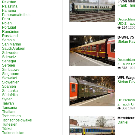
3 von Mei
Pakistan
Frank Th
Palästina
Panama
Panoramafreiheit
Peru
Deutschlan
Polen
UIC-Z auc
Portugal
154
1200

Rumänien
Russland
D-WFL 75 
Sambia
Stefan Pav
San Marino
Saudi Arabien
Schweden
Schweiz
Deutschlan
Senegal
Z auch Um
Serbien
378
1024

Simbabwe
Singapore
WFL Wagen
Slowakei
Stefan Pav
Slowenien
Spanien
Sri Lanka
Südafrika
Syrien
Deutschlan
Taiwan
Z auch Um
Tansania
306
1024

Thailand
Tschechien
Mitteldeu
Tschechoslowakei
Daniel
Tunesien
Türkei
Turkmenistan