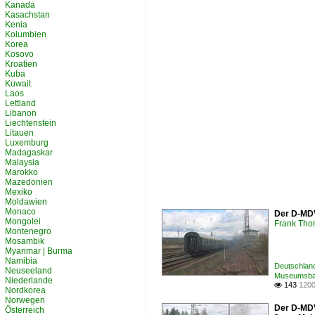
Kanada
Kasachstan
Kenia
Kolumbien
Korea
Kosovo
Kroatien
Kuba
Kuwait
Laos
Lettland
Libanon
Liechtenstein
Litauen
Luxemburg
Madagaskar
Malaysia
Marokko
Mazedonien
Mexiko
Moldawien
Monaco
Der D-MDV
Mongolei
Frank Th
Montenegro
Mosambik
Myanmar | Burma
Namibia
Deutschland
Neuseeland
Museumsbah
Niederlande
143
1200

Nordkorea
Norwegen
Der D-MDV
Österreich