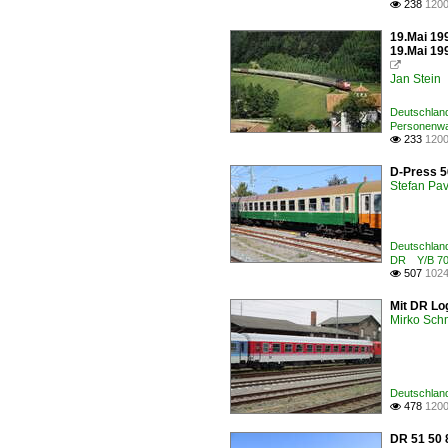
238
1200

19.Mai 19
19.Mai 199

Jan Stein
Deutschland
Personenwa
233
1200

D-Press 5
Stefan Pav
Deutschland
DR Y/B 70
507
1024

Mit DR Lo
Mirko Sch
Deutschland
478
1200

DR 51 50 