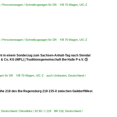
d / Personenwagen / Schnellzugwagen für DR Y/B 70-Wagen, UIC-Z
d / Personenwagen / Schnellzugwagen für DR Y/B 70-Wagen, UIC-Z
ht in einem Sonderzug zum Sachsen-Anhalt-Tag nach Stendal
& Co. KG (WFL) | Traditionsgemeinschaft Bw Halle P e.V. 🕓
wagen für DR Y/B 70-Wagen, UIC-Z auch Umbauten
,
Deutschland /
ureihe 218 des Bw Regensburg 218 235-0 zwischen Gaildorf/West
,
Deutschland / Dieselloks | 92 80 / 1 218 BR 218
,
Deutschland /