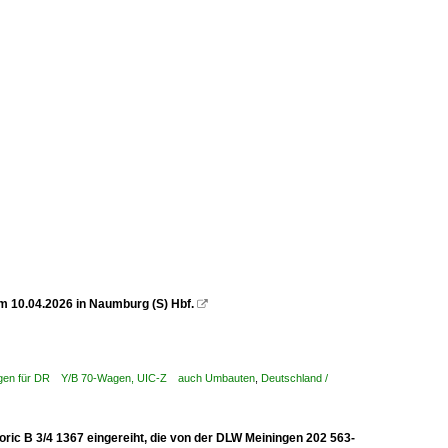
 10.04.2026 in Naumburg (S) Hbf.

wagen für DR Y/B 70-Wagen, UIC-Z auch Umbauten
,
Deutschland /
ic B 3/4 1367 eingereiht, die von der DLW Meiningen 202 563-