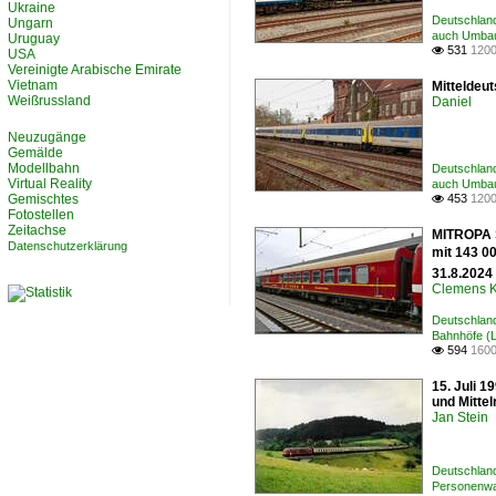
Ukraine
Deutschlan
Ungarn
auch Umba
Uruguay
531
1200

USA
Vereinigte Arabische Emirate
Vietnam
Mitteldeu
Weißrussland
Daniel
Neuzugänge
Gemälde
Modellbahn
Deutschlan
Virtual Reality
auch Umba
Gemischtes
453
1200

Fotostellen
Zeitachse
MITROPA S
Datenschutzerklärung
mit 143 0
31.8.2024 
Clemens K
Deutschland
Bahnhöfe (
594
1600

15. Juli 
und Mittel
Jan Stein
Deutschland
Personenwa