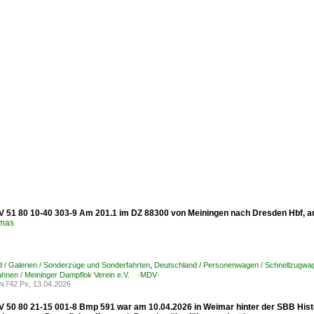
 51 80 10-40 303-9 Am 201.1 im DZ 88300 von Meiningen nach Dresden Hbf, am
omas
 / Galerien / Sonderzüge und Sonderfahrten
,
Deutschland / Personenwagen / Schnellzug
nen / Meininger Dampflok Verein e.V. ·MDV·
x742 Px, 13.04.2026
 50 80 21-15 001-8 Bmp 591 war am 10.04.2026 in Weimar hinter der SBB Histor