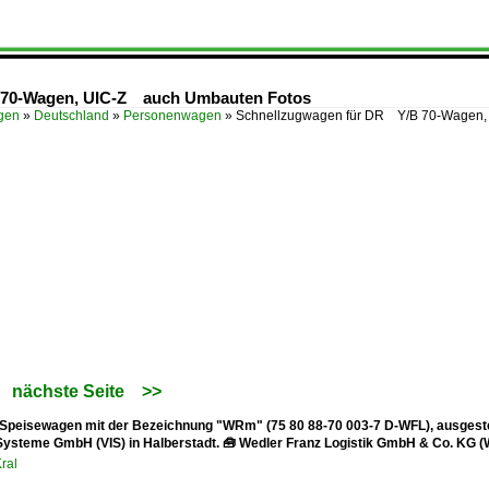
 70-Wagen, UIC-Z auch Umbauten Fotos
ügen
»
Deutschland
»
Personenwagen
»
Schnellzugwagen für DR Y/B 70-Wagen
nächste Seite
>>
peisewagen mit der Bezeichnung "WRm" (75 80 88-70 003-7 D-WFL), ausgestell
 Systeme GmbH (VIS) in Halberstadt. 🧰 Wedler Franz Logistik GmbH & Co. KG (W
ral