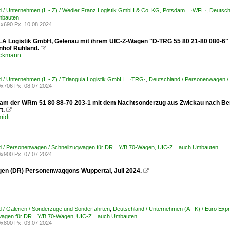
d / Unternehmen (L - Z) / Wedler Franz Logistik GmbH & Co. KG, Potsdam ·WFL·
,
Deutsch
bauten
x690 Px, 10.08.2024
 Logistik GmbH, Gelenau mit ihrem UIC-Z-Wagen "D-TRG 55 80 21-80 080-6"
nhof Ruhland.

öckmann
 / Unternehmen (L - Z) / Triangula Logistik GmbH ·TRG·
,
Deutschland / Personenwagen 
x706 Px, 08.07.2024
kam der WRm 51 80 88-70 203-1 mit dem Nachtsonderzug aus Zwickau nach Be
t.

midt
d / Personenwagen / Schnellzugwagen für DR Y/B 70-Wagen, UIC-Z auch Umbauten
x900 Px, 07.07.2024
en (DR) Personenwaggons Wuppertal, Juli 2024.

 / Galerien / Sonderzüge und Sonderfahrten
,
Deutschland / Unternehmen (A - K) / Euro E
gwagen für DR Y/B 70-Wagen, UIC-Z auch Umbauten
x800 Px, 03.07.2024