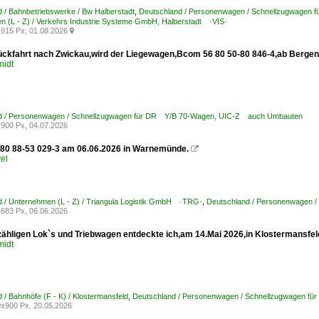
 / Bahnbetriebswerke / Bw Halberstadt
,
Deutschland / Personenwagen / Schnellzugwagen
 (L - Z) / Verkehrs Industrie Systeme GmbH, Halberstadt ·VIS·
915 Px, 01.08.2026

ückfahrt nach Zwickau,wird der Liegewagen,Bcom 56 80 50-80 846-4,ab Bergen/
midt
d / Personenwagen / Schnellzugwagen für DR Y/B 70-Wagen, UIC-Z auch Umbauten
900 Px, 04.07.2026
80 88-53 029-3 am 06.06.2026 in Warnemünde.

el
 / Unternehmen (L - Z) / Triangula Logistik GmbH ·TRG·
,
Deutschland / Personenwagen 
683 Px, 06.06.2026
ähligen Lok`s und Triebwagen entdeckte ich,am 14.Mai 2026,in Klostermansfe
midt
 / Bahnhöfe (F - K) / Klostermansfeld
,
Deutschland / Personenwagen / Schnellzugwagen 
x900 Px, 20.05.2026