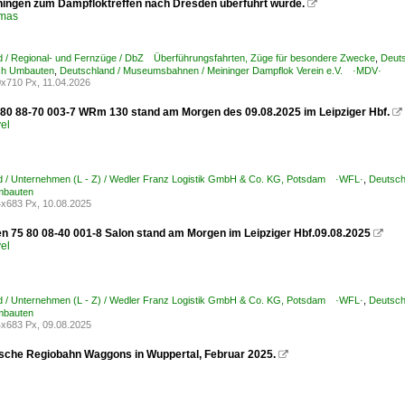
ningen zum Dampfloktreffen nach Dresden überführt wurde.

omas
d / Regional- und Fernzüge / DbZ Überführungsfahrten, Züge für besondere Zwecke
,
Deut
h Umbauten
,
Deutschland / Museumsbahnen / Meininger Dampflok Verein e.V. ·MDV·
x710 Px, 11.04.2026
80 88-70 003-7 WRm 130 stand am Morgen des 09.08.2025 im Leipziger Hbf.

el
d / Unternehmen (L - Z) / Wedler Franz Logistik GmbH & Co. KG, Potsdam ·WFL·
,
Deutsch
bauten
x683 Px, 10.08.2025
 75 80 08-40 001-8 Salon stand am Morgen im Leipziger Hbf.09.08.2025

el
d / Unternehmen (L - Z) / Wedler Franz Logistik GmbH & Co. KG, Potsdam ·WFL·
,
Deutsch
bauten
x683 Px, 09.08.2025
tsche Regiobahn Waggons in Wuppertal, Februar 2025.
