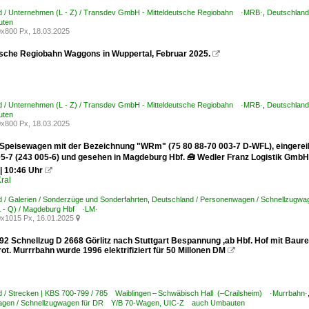
d / Unternehmen (L - Z) / Transdev GmbH - Mitteldeutsche Regiobahn ·MRB·
,
Deutschlan
uten
x800 Px, 18.03.2025
tsche Regiobahn Waggons in Wuppertal, Februar 2025.

d / Unternehmen (L - Z) / Transdev GmbH - Mitteldeutsche Regiobahn ·MRB·
,
Deutschlan
uten
x800 Px, 18.03.2025
peisewagen mit der Bezeichnung "WRm" (75 80 88-70 003-7 D-WFL), eingerei
05-7 (243 005-6) und gesehen in Magdeburg Hbf. 🧰 Wedler Franz Logistik GmbH 
| 10:46 Uhr

ral
 / Galerien / Sonderzüge und Sonderfahrten
,
Deutschland / Personenwagen / Schnellzug
L - Q) / Magdeburg Hbf ·LM·
x1015 Px, 16.01.2025

1992 Schnellzug D 2668 Görlitz nach Stuttgart Bespannung ,ab Hbf. Hof mit Ba
rot. Murrrbahn wurde 1996 elektrifiziert für 50 Millonen DM

 / Strecken | KBS 700-799 / 785 Waiblingen – Schwäbisch Hall (–Crailsheim) ·Murrbahn·
gen / Schnellzugwagen für DR Y/B 70-Wagen, UIC-Z auch Umbauten