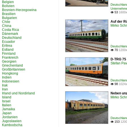
Belgien
Deutschland
Bolivien
Unternehmen
Bosnien-Herzegowina
53
1600x

Brasilien
Bulgarien
Auf der R
Chile
Mirko Sch
China
Costa Rica
Dänemark
Deutschland
Ecuador
Eritrea
Deutschlan
Estland
70
1200x

Finnland
Frankreich
D-TRG 75 
Georgien
Stefan Pav
Griechenland
Großbritannien
Hongkong
Indien
Deutschland
Indonesien
98
1024x

Irak
Iran
Irland und Nordirland
Neben unz
Island
Mirko Sch
Israel
Italien
Jamaika
Japan
Jordanien
Deutschland
Jugoslawien
153
1200

Kambodscha