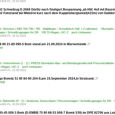
x816 Px, 19.10.2024
92 Schnellzug D 2668 Görlitz nach Stuttgart Bespannung ,ab Hbf. Hof mit Baure
2 Fotostand bei Mittelrot kurz nach dem Kappelsbergtunnel(415m) von Gaildorff
 / Strecken | KBS 700-799 / 785 Waiblingen – Schwäbisch Hall (–Crailsheim) ·Murrbahn·
gen / Schnellzugwagen für DR Y/B 70-Wagen, UIC-Z auch Umbauten
x808 Px, 19.10.2024
6 80 21-80 090-5 Bom stand am 21.09.2024 in Warnemünde

el
 / Unternehmen (L - Z) / PRESS Eisenbahn-Bau- und Betriebsgesellschaft Pressnitztalbahn
-Wagen, UIC-Z auch Umbauten
x654 Px, 22.09.2024
go Bomdz 51 80 84-90 204-9,am 19.September 2024,in Stralsund.

midt
 / Bahnhöfe (R - Z) / Stralsund
,
Deutschland / Personenwagen / Schnellzugwagen für DR
x900 Px, 20.09.2024
85-45 009-3 Bmk (D-EMBB 75 80 88-53 008-7 Bomk 539) im DPE 82706 aus Leipz