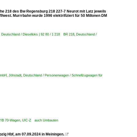
ihe 218 des Bw Regensburg 218 227-7 Neurot mit Latz jeweils
/west. Murrrbahn wurde 1996 elektrifiziert für 50 Millonen DM
,
Deutschland / Dieselloks | 92 80 / 1 218 BR 218
,
Deutschland /
 mbH, Jöhstadt
,
Deutschland / Personenwagen / Schnellzugwagen für
 Y/B 70-Wagen, UIC-Z auch Umbauten
ig Hbf, am 07.09.2024 in Meiningen.
