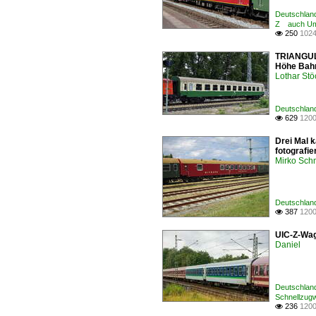
Deutschlan
Z auch Um
250
1024

TRIANGULA
Höhe Bah
Lothar St
Deutschland
629
1200

Drei Mal 
fotografier
Mirko Sch
Deutschlan
387
1200

UIC-Z-Wag
Daniel
Deutschland
Schnellzu
236
1200
