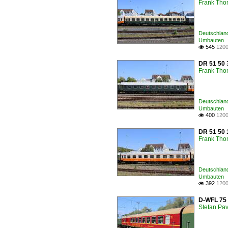
Frank Th
Deutschlan
Umbauten
545
1200

DR 51 50 
Frank Th
Deutschlan
Umbauten
400
1200

DR 51 50 
Frank Th
Deutschlan
Umbauten
392
1200

D-WFL 75 
Stefan Pav