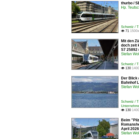
thurbo / 
Hp. Teuts
Schweiz /
71
1500x

Mit den Z
doch zeit
S7 25892 
Stefan Woh
Schweiz /
130
1400

Der Blick
Bahnhof L
Stefan Woh
Schweiz /
Unternehme
130
1400

Beim "Pil
Romanshor
April 2026
Stefan Woh