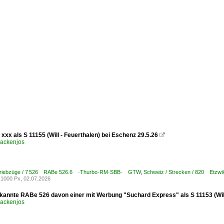
xx als S 11155 (Will - Feuerthalen) bei Eschenz 29.5.26

ackenjos
 Triebzüge / 7 526 RABe 526.6 ·Thurbo·RM·SBB· GTW
,
Schweiz / Strecken / 820 Etzw
1000 Px, 02.07.2026
kannte RABe 526 davon einer mit Werbung "Suchard Express" als S 11153 (Will
ackenjos