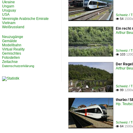
Ukraine
Ungarn
Uruguay
USA
Schweiz /
Vereinigte Arabische Emirate
54
1500x

Vietnam
Weißrussland
Ein recht
Arthur Be
Neuzugänge
Gemälde
Modellbahn
Virtual Reality
Schweiz /
Gemischtes
103
1200

Fotostellen
Zeitachse
Der Regel
Datenschutzerklärung
Arthur Be
Schweiz /
99
1200x

thurbo / 
Hp. Teuts
Schweiz /
64
1500x
