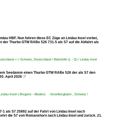
dau HBF. Nun fahren diese EC Züge an Lindau Insel vorbei,
et der Thurbo GTW RABe 526 731-5 als S7 auf die Abfahrt als
eutschland <-> Schweiz
,
Deutschland / Bahnhöfe (L - Q) / Lindau Insel
auf dem Seedamm einen Thurbo GTW RABe 526 der als S7 den
0. April 2026

 (Lindau-Insel–) Bregenz – Bludenz ·Vorarlbergbahn·
,
Schweiz /
1 als S7 25892 auf der Fahrt von Lindau Insel nach
hrt die S7 von Romanshorn nach Lindau Insel und zurück. 21.