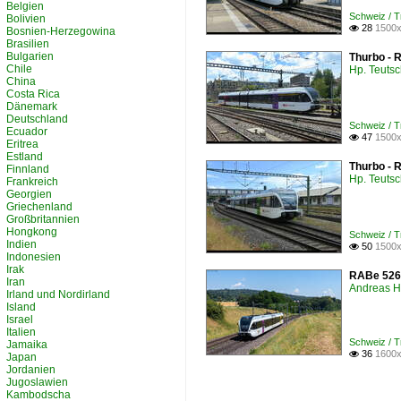
Belgien
Schweiz /
Bolivien
28
1500x

Bosnien-Herzegowina
Brasilien
Bulgarien
Thurbo - R
Chile
Hp. Teuts
China
Costa Rica
Dänemark
Deutschland
Schweiz /
Ecuador
47
1500x

Eritrea
Estland
Thurbo - 
Finnland
Hp. Teuts
Frankreich
Georgien
Griechenland
Großbritannien
Hongkong
Schweiz /
Indien
50
1500x

Indonesien
Irak
RABe 526 
Iran
Andreas H
Irland und Nordirland
Island
Israel
Italien
Schweiz /
Jamaika
36
1600x

Japan
Jordanien
Jugoslawien
Kambodscha