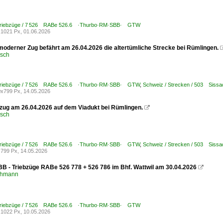
 Triebzüge / 7 526 RABe 526.6 ·Thurbo·RM·SBB· GTW
1021 Px, 01.06.2026
 moderner Zug befährt am 26.04.2026 die altertümliche Strecke bei Rümlingen.
usch
 Triebzüge / 7 526 RABe 526.6 ·Thurbo·RM·SBB· GTW
,
Schweiz / Strecken / 503 Sissa
x799 Px, 14.05.2026
zug am 26.04.2026 auf dem Viadukt bei Rümlingen.

usch
 Triebzüge / 7 526 RABe 526.6 ·Thurbo·RM·SBB· GTW
,
Schweiz / Strecken / 503 Sissa
799 Px, 14.05.2026
SBB - Triebzüge RABe 526 778 + 526 786 im Bhf. Wattwil am 30.04.2026

chmann
 Triebzüge / 7 526 RABe 526.6 ·Thurbo·RM·SBB· GTW
1022 Px, 10.05.2026