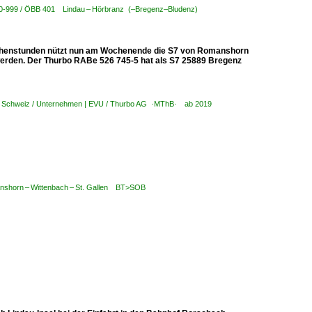
800-999 / ÖBB 401 Lindau – Hörbranz (–Bregenz–Bludenz)
ischenstunden nützt nun am Wochenende die S7 von Romanshorn
werden. Der Thurbo RABe 526 745-5 hat als S7 25889 Bregenz
,
Schweiz / Unternehmen | EVU / Thurbo AG ·MThB· ab 2019
nshorn – Wittenbach – St. Gallen BT>SOB