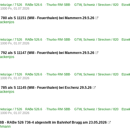
 Triebzüge / 7 526 RABe 526.6 ·Thurbo·RM·SBB· GTW
,
Schweiz / Strecken / 820 Etzw
1000 Px, 01.07.2026
780 als S 11151 (Will - Feuerthalen) bei Mammern 29.5.26

ackenjos
 Triebzüge / 7 526 RABe 526.6 ·Thurbo·RM·SBB· GTW
,
Schweiz / Strecken / 820 Etzw
1000 Px, 01.07.2026
792 als S 11147 (Will - Feuerthalen) bei Mammern 29.5.26

ackenjos
 Triebzüge / 7 526 RABe 526.6 ·Thurbo·RM·SBB· GTW
,
Schweiz / Strecken / 820 Etzw
1000 Px, 01.07.2026
85 als S 11145 (Will - Feuerthalen) bei Eschenz 29.5.26

ackenjos
 Triebzüge / 7 526 RABe 526.6 ·Thurbo·RM·SBB· GTW
,
Schweiz / Strecken / 820 Etzw
1000 Px, 01.07.2026
SBB - RABe 526 736-4 abgestellt im Bahnhof Brugg am 23.05.2026

chmann