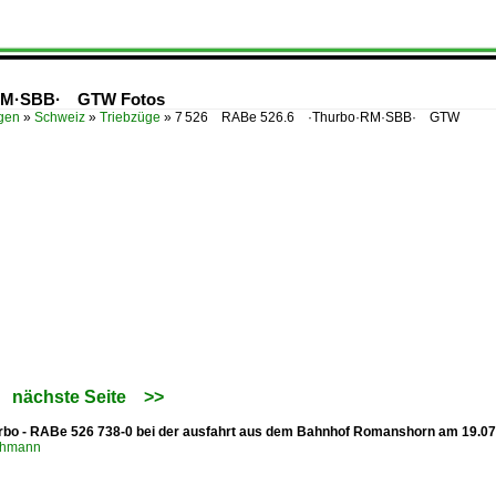
·RM·SBB· GTW Fotos
ügen
»
Schweiz
»
Triebzüge
»
7 526 RABe 526.6 ·Thurbo·RM·SBB· GTW
nächste Seite
>>
rbo - RABe 526 738-0 bei der ausfahrt aus dem Bahnhof Romanshorn am 19.0
chmann