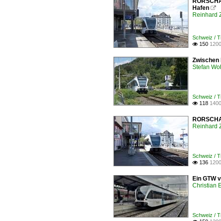
RORSCHACH
Hafen

Reinhard 
Schweiz /
150
1200

Zwischen 
Stefan Woh
Schweiz /
118
1400

RORSCHACH
Reinhard 
Schweiz /
136
1200

Ein GTW v
Christian 
Schweiz /