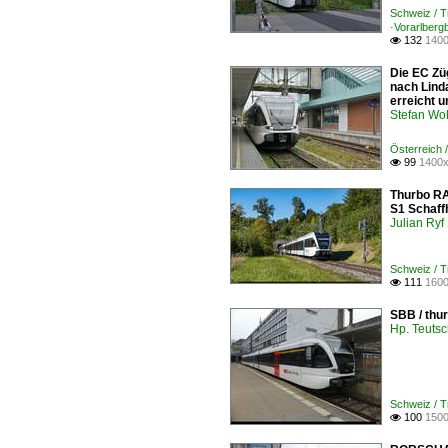
Schweiz /
·Vorarlberg
132
1400

Die EC Zü
nach Lind
erreicht u
Stefan Woh
Österreich 
99
1400x

Thurbo RA
S1 Schaff
Julian Ryf
Schweiz /
111
1600

SBB / thu
Hp. Teuts
Schweiz /
100
1500
