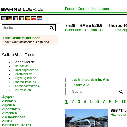
Forum
Kontakt
Impressum
7 526 RABe 526.6 ·Thurbo
Bilder und Fotos von Eisenbahn und Z
Lade Deine Bilder hoch!
Jeder kann mitmachen, kostenlos!
Weitere Bilder-Themen:
Bahnbilder.de
Bus-bild.de
Fahrzeugbilder.de
Schiffbilder.de
Flugzeug-bild.de
auch einsortiert in: Alle
Staedte-fotos.de
×
Jahre: Alle
Landschaftsfotos.eu
Alle Kategorien
×
Tier-fotos.eu
Bahnbilder-Treffen
Alle Jahre
Ägypten
Deutschland
1950
Albanien
1
2
3
4
5
6
7
8
9
10
Österreich
2000
Algerien
Rumänien
2010
Argentinien
SBB / Thu
Schweiz
2020
Armenien
Hp. Teuts
Aserbaidschan
Australien
Bahnbilder-Treffen