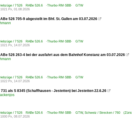
 Triebzüge / 7 526 RABe 526.6 ·Thurbo·RM·SBB· GTW
1021 Px, 01.08.2026
ABe 526 705-9 abgestellt im Bhf. St. Gallen am 03.07.2026

chmann
 Triebzüge / 7 526 RABe 526.6 ·Thurbo·RM·SBB· GTW
1021 Px, 14.07.2026
RABe 526 263-4 bei der ausfahrt aus dem Bahnhof Konstanz am 03.07.2026

chmann
 Triebzüge / 7 526 RABe 526.6 ·Thurbo·RM·SBB· GTW
1022 Px, 14.07.2026
731 als S 8345 (Schaffhausen - Jestetten) bei Jestetten 22.6.26

ackenjos
 Triebzüge / 7 526 RABe 526.6 ·Thurbo·RM·SBB· GTW
,
Schweiz / Strecken / 760 (Zür
1000 Px, 08.07.2026