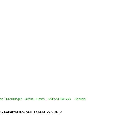
ilen – Kreuzlingen – Kreuzl.-Hafen SNB>NOB>SBB ·Seelinie·
 - Feuerthalen) bei Eschenz 29.5.26
