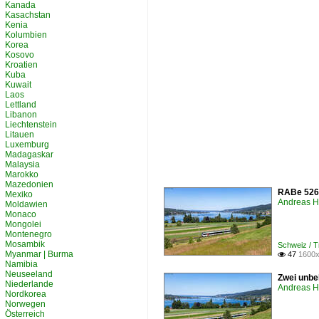
Kanada
Kasachstan
Kenia
Kolumbien
Korea
Kosovo
Kroatien
Kuba
Kuwait
Laos
Lettland
Libanon
Liechtenstein
Litauen
Luxemburg
Madagaskar
Malaysia
Marokko
Mazedonien
RABe 526 x
Mexiko
Andreas H
Moldawien
Monaco
Mongolei
Montenegro
Mosambik
Schweiz /
Myanmar | Burma
47
1600x

Namibia
Neuseeland
Zwei unbe
Niederlande
Andreas H
Nordkorea
Norwegen
Österreich