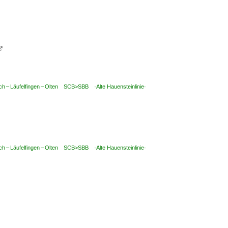

ch – Läufelfingen – Olten SCB>SBB ·Alte Hauensteinlinie·
ch – Läufelfingen – Olten SCB>SBB ·Alte Hauensteinlinie·