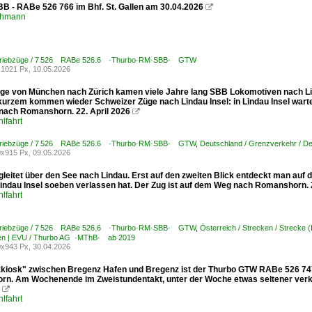
SBB - RABe 526 766 im Bhf. St. Gallen am 30.04.2026

chmann
 Triebzüge / 7 526 RABe 526.6 ·Thurbo·RM·SBB· GTW
1021 Px, 10.05.2026
üge von München nach Zürich kamen viele Jahre lang SBB Lokomotiven nach Lin
 kurzem kommen wieder Schweizer Züge nach Lindau Insel: in Lindau Insel wart
nach Romanshorn. 22. April 2026

lfahrt
 Triebzüge / 7 526 RABe 526.6 ·Thurbo·RM·SBB· GTW
,
Deutschland / Grenzverkehr / D
x915 Px, 09.05.2026
 gleitet über den See nach Lindau. Erst auf den zweiten Blick entdeckt man 
indau Insel soeben verlassen hat. Der Zug ist auf dem Weg nach Romanshorn. 2
lfahrt
 Triebzüge / 7 526 RABe 526.6 ·Thurbo·RM·SBB· GTW
,
Österreich / Strecken / Strecke
n | EVU / Thurbo AG ·MThB· ab 2019
x943 Px, 30.04.2026
zkiosk" zwischen Bregenz Hafen und Bregenz ist der Thurbo GTW RABe 526 747-
n. Am Wochenende im Zweistundentakt, unter der Woche etwas seltener verke

lfahrt