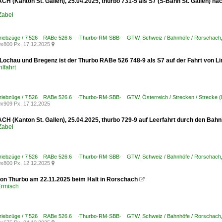
 (Kanton St. Gallen), 25.04.2025, thurbo 731-5 als S7 (S-Bahn St. Gallen) nac
Zabel
 Triebzüge / 7 526 RABe 526.6 ·Thurbo·RM·SBB· GTW
,
Schweiz / Bahnhöfe / Rorschach
x800 Px, 17.12.2025

Lochau und Bregenz ist der Thurbo RABe 526 748-9 als S7 auf der Fahrt von 
lfahrt
 Triebzüge / 7 526 RABe 526.6 ·Thurbo·RM·SBB· GTW
,
Österreich / Strecken / Strecke
x909 Px, 17.12.2025
 (Kanton St. Gallen), 25.04.2025, thurbo 729-9 auf Leerfahrt durch den Bah
Zabel
 Triebzüge / 7 526 RABe 526.6 ·Thurbo·RM·SBB· GTW
,
Schweiz / Bahnhöfe / Rorschach
x800 Px, 12.12.2025

on Thurbo am 22.11.2025 beim Halt in Rorschach

Ermisch
 Triebzüge / 7 526 RABe 526.6 ·Thurbo·RM·SBB· GTW
,
Schweiz / Bahnhöfe / Rorschach