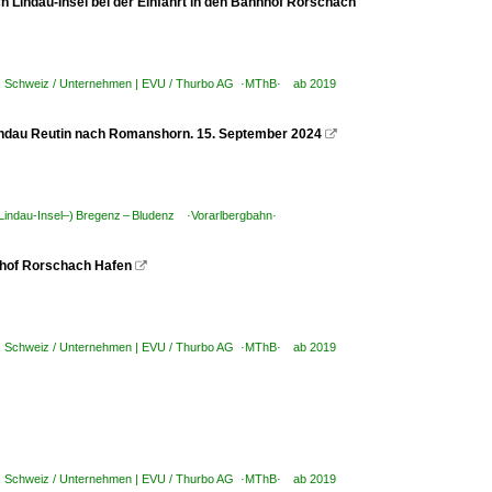
h Lindau-Insel bei der Einfahrt in den Bahnhof Rorschach
,
Schweiz / Unternehmen | EVU / Thurbo AG ·MThB· ab 2019
Lindau Reutin nach Romanshorn. 15. September 2024

 (Lindau-Insel–) Bregenz – Bludenz ·Vorarlbergbahn·
nhof Rorschach Hafen

,
Schweiz / Unternehmen | EVU / Thurbo AG ·MThB· ab 2019
,
Schweiz / Unternehmen | EVU / Thurbo AG ·MThB· ab 2019