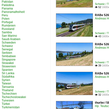
Pakistan
Schweiz /
Palästina
52
1600x

Panama
Panoramafreiheit
RABe 526 
Peru
Andreas H
Polen
Portugal
Rumänien
Russland
Sambia
Schweiz /
San Marino
43
1600x

Saudi Arabien
Schweden
RABe 526 
Schweiz
Andreas H
Senegal
Serbien
Simbabwe
Singapore
Schweiz /
Slowakei
39
1600x

Slowenien
Spanien
Sri Lanka
RABe 526 7
Südafrika
Andreas H
Syrien
Taiwan
Tansania
Thailand
Schweiz /
Tschechien
32
1600x

Tschechoslowakei
Tunesien
thurbo / 
Türkei
Hp. Teuts
Turkmenistan