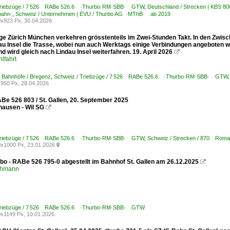
 Triebzüge / 7 526 RABe 526.6 ·Thurbo·RM·SBB· GTW
,
Deutschland / Strecken | KBS 
bahn·
,
Schweiz / Unternehmen | EVU / Thurbo AG ·MThB· ab 2019
x923 Px, 30.04.2026
ge Zürich München verkehren grösstenteils im Zwei-Stunden Takt. In den Zw
au Insel die Trasse, wobei nun auch Werktags einige Verbindungen angeboten 
nd wird gleich nach Lindau Insel weiterfahren. 19. April 2026

lfahrt
/ Bahnhöfe / Bregenz
,
Schweiz / Triebzüge / 7 526 RABe 526.6 ·Thurbo·RM·SBB· GTW
950 Px, 28.04.2026
Be 526 803 / St. Gallen, 20. September 2025
hausen - Wil SG

 Triebzüge / 7 526 RABe 526.6 ·Thurbo·RM·SBB· GTW
,
Schweiz / Strecken / 870 Roma
x1000 Px, 23.01.2026

rbo - RABe 526 795-0 abgestellt im Bahnhof St. Gallen am 26.12.2025

chmann
 Triebzüge / 7 526 RABe 526.6 ·Thurbo·RM·SBB· GTW
x1149 Px, 10.01.2026