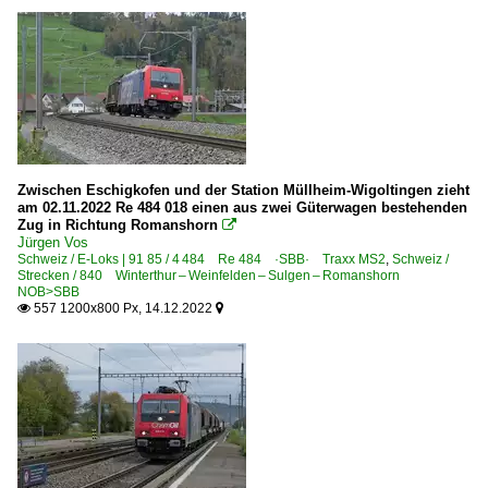
Thurbo AG ·MThB· 2003-2018
SBB | Schweizer Bundesbahnen
SBBC Schweizerische Bundesbahnen Cargo AG seit 19
Sonstiges
Kurioses
Zwischen Eschigkofen und der Station Müllheim-Wigoltingen zieht
am 02.11.2022 Re 484 018 einen aus zwei Güterwagen bestehenden
Zug in Richtung Romanshorn
Strecken

Jürgen Vos
Schweiz / E-Loks | 91 85 / 4 484 Re 484 ·SBB· Traxx MS2
,
Schweiz /
762 Winterthur – Neuhausen – Schaffhausen NOB>SBB 
Strecken / 840 Winterthur – Weinfelden – Sulgen – Romanshorn
NOB>SBB
557 1200x800 Px, 14.12.2022


Triebzüge
0 501 RABe 501 ·SBB·WSTBA· Giruno, Smile
0 502 RABe 502 · RABDe 502 ·SBB· Twindexx Suisse
0 511 RABe 511 ·SBB· Kiss RVD
0 514 RABe 514 ·SBB· Desiro DTZ
0 522 RABe 522 ·SBB· Flirt CH+F