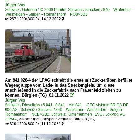
Jürgen Vos
Schweiz / Galerien / IC 2000 Pendel
,
Schweiz / Strecken / 840 Winterthur –
Weinfelden – Sulgen – Romanshorn NOB>SBB
267 1200x800 Px, 14.12.2022


Am 841 028-4 der LPAG schiebt die erste mit Zuckerrüben befüllte
Wagengruppe vom Lade- in das Streckengleis, um diese
anschließend in die Zuckerfabrik nach Frauenfeld ziehen zu
können. Bürglen (TG), 02.11.2022

Jürgen Vos
Schweiz / Dieselloks / 5 841 ¦ 8 841 Am 841 ·CEC Alsthom BR GA-DE
900/AS·
,
Schweiz / Strecken / 840 Winterthur – Weinfelden – Sulgen –
Romanshorn NOB>SBB
,
Schweiz / Unternehmen | EVU / LokPool AG
·LPAG·
,
Zuckerrübentransport/-verlad in Bürglen (TG)
329 1200x800 Px, 11.12.2022

