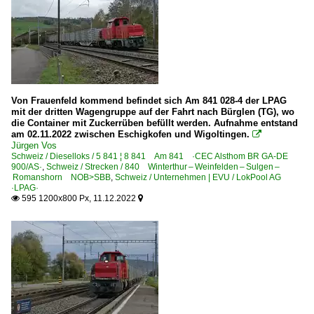
Von Frauenfeld kommend befindet sich Am 841 028-4 der LPAG
mit der dritten Wagengruppe auf der Fahrt nach Bürglen (TG), wo
die Container mit Zuckerrüben befüllt werden. Aufnahme entstand
am 02.11.2022 zwischen Eschigkofen und Wigoltingen.

Jürgen Vos
Schweiz / Dieselloks / 5 841 ¦ 8 841 Am 841 ·CEC Alsthom BR GA-DE
900/AS·
,
Schweiz / Strecken / 840 Winterthur – Weinfelden – Sulgen –
Romanshorn NOB>SBB
,
Schweiz / Unternehmen | EVU / LokPool AG
·LPAG·
595 1200x800 Px, 11.12.2022

