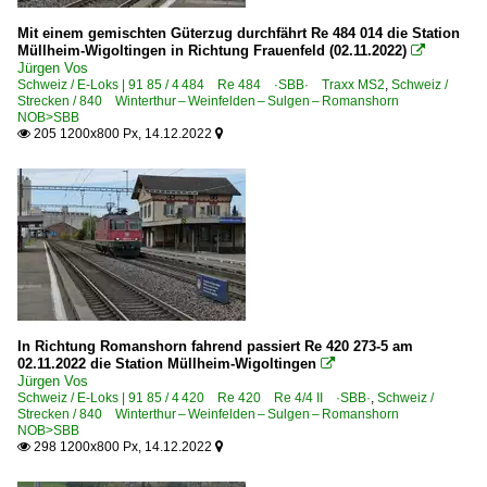
0 523 RABe 523.1 ·SBB· Flirt 3 CH
Mit einem gemischten Güterzug durchfährt Re 484 014 die Station
0 531 RABe 531 ·SBB·Thurbo· Flirt 4 Evo CH+D
Müllheim-Wigoltingen in Richtung Frauenfeld (02.11.2022)

Jürgen Vos
7 526 RABe 526.6 ·Thurbo·RM·SBB· GTW
Schweiz / E-Loks | 91 85 / 4 484 Re 484 ·SBB· Traxx MS2
,
Schweiz /
Strecken / 840 Winterthur – Weinfelden – Sulgen – Romanshorn
7 528 RABe 528 ·BLS· Flirt 4 Mika
NOB>SBB
205 1200x800 Px, 14.12.2022


Unternehmen | EVU
LokPool AG ·LPAG·
M-Rail AG ·BRM·
Rhomberg Sersa AG
Schweizerische Speisewagen Gesellschaft ·SSG·
Swiss Rail Traffic AG
In Richtung Romanshorn fahrend passiert Re 420 273-5 am
Widmer Rail Services AG ·WRSCH·
02.11.2022 die Station Müllheim-Wigoltingen

Jürgen Vos
Schweiz / E-Loks | 91 85 / 4 420 Re 420 Re 4/4 II ·SBB·
,
Schweiz /
Unternehmen | Hersteller
Strecken / 840 Winterthur – Weinfelden – Sulgen – Romanshorn
NOB>SBB
Stadler Rail AG
298 1200x800 Px, 14.12.2022

