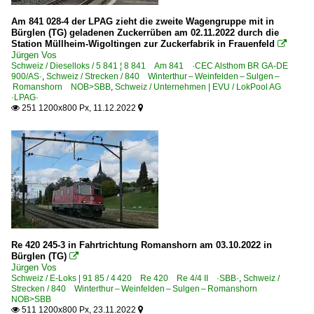
Am 841 028-4 der LPAG zieht die zweite Wagengruppe mit in
Bürglen (TG) geladenen Zuckerrüben am 02.11.2022 durch die
Station Müllheim-Wigoltingen zur Zuckerfabrik in Frauenfeld

Jürgen Vos
Schweiz / Dieselloks / 5 841 ¦ 8 841 Am 841 ·CEC Alsthom BR GA-DE
900/AS·
,
Schweiz / Strecken / 840 Winterthur – Weinfelden – Sulgen –
Romanshorn NOB>SBB
,
Schweiz / Unternehmen | EVU / LokPool AG
·LPAG·
251 1200x800 Px, 11.12.2022


Re 420 245-3 in Fahrtrichtung Romanshorn am 03.10.2022 in
Bürglen (TG)

Jürgen Vos
Schweiz / E-Loks | 91 85 / 4 420 Re 420 Re 4/4 II ·SBB·
,
Schweiz /
Strecken / 840 Winterthur – Weinfelden – Sulgen – Romanshorn
NOB>SBB
511 1200x800 Px, 23.11.2022

