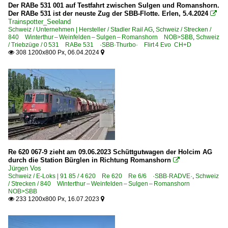
Der RABe 531 001 auf Testfahrt zwischen Sulgen und Romanshorn.
Der RABe 531 ist der neuste Zug der SBB-Flotte. Erlen, 5.4.2024

Schweden
Trainspotter_Seeland
Schweiz / Unternehmen | Hersteller / Stadler Rail AG
,
Schweiz / Strecken /
840 Winterthur – Weinfelden – Sulgen – Romanshorn NOB>SBB
,
Schweiz
Elektrotriebzüge
/ Triebzüge / 0 531 RABe 531 ·SBB·Thurbo· Flirt 4 Evo CH+D
308 1200x800 Px, 06.04.2024


Littera ER1
Schweiz
Akkuloks
Eea 935 ¦ 936
Bahndienstfahrzeuge | X
Re 620 067-9 zieht am 09.06.2023 Schüttgutwagen der Holcim AG
durch die Station Bürglen in Richtung Romanshorn

Xans 375 Tanklöschwagen ·SBB·
Jürgen Vos
Schweiz / E-Loks | 91 85 / 4 620 Re 620 Re 6/6 ·SBB·RADVE·
Bau- und Unterhaltsfahrzeuge
,
Schweiz
/ Strecken / 840 Winterthur – Weinfelden – Sulgen – Romanshorn
Lösch- und Rettungszüge
NOB>SBB
233 1200x800 Px, 16.07.2023


Bahnhöfe