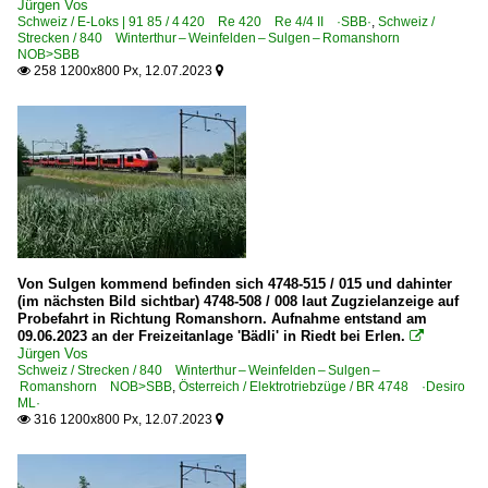
Jürgen Vos
1 042 Ae 1042 ·WRS·
Schweiz / E-Loks | 91 85 / 4 420 Re 420 Re 4/4 II ·SBB·
,
Schweiz /
Strecken / 840 Winterthur – Weinfelden – Sulgen – Romanshorn
4 410 Re 410 Re 4/4 I ·SBB·MThB·
NOB>SBB
258 1200x800 Px, 12.07.2023


4 420 Re 420 · Re 426 Re 4/4 II ·Private·
4 420 Re 420 Re 4/4 II Werbeloks
4 420 Re 420 Re 4/4 II ·SBB·
4 420 Re 420 Re 4/4 II ·SBB· LION
4 421 Re 421 Re 4/4 II CH+D ·SBB·
4 430 Re 430 · Re 436 Re 4/4 III ·Private·
4 430 Re 430 Re 4/4 III ·SBB·
Von Sulgen kommend befinden sich 4748-515 / 015 und dahinter
(im nächsten Bild sichtbar) 4748-508 / 008 laut Zugzielanzeige auf
4 446 Re 446 Re 4/4 IV ·SOB·EDG·
Probefahrt in Richtung Romanshorn. Aufnahme entstand am
09.06.2023 an der Freizeitanlage 'Bädli' in Riedt bei Erlen.
4 450 Re 450 ·SBB·SZU· DPZ

Jürgen Vos
4 456 Re 456 ·BT·OeBB·SOB·SZU·UTL·VHB·
Schweiz / Strecken / 840 Winterthur – Weinfelden – Sulgen –
Romanshorn NOB>SBB
,
Österreich / Elektrotriebzüge / BR 4748 ·Desiro
4 460 Re 460 ·SBB· mit Zügen
ML·
316 1200x800 Px, 12.07.2023


4 460 Re 460 ·SBB· Werbeloks
4 484 Re 484 ·SBB· Traxx MS2