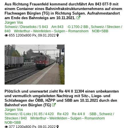
Aus Richtung Frauenfeld kommend durchfährt Am 843 077-9 mit
einem Container eines Bahninfrakstrukturunternehmens auf einem
Flachwagen Bürglen (TG) in Richtung Sulgen. Aufnahmestandort
am Ende des Bahnsteigs am 10.11.2021.

Jürgen Vos
Schweiz / Dieselloks / 5 843 Am 843 ·G 1700-2 BB·
,
Schweiz / Strecken /
840 Winterthur – Weinfelden – Sulgen – Romanshorn NOB>SBB
655 1200x800 Px, 09.01.2022


Plötzlich und unerwartet zieht Re 4/4 II 11304 einen unbekannten
und vermutlich umgeleiteten Nachtzug mit Sitz-, Liege- und
Schlafwagen der ÖBB, HŽPP und SBB am 10.11.2021 durch den
Bahnhof von Bürglen (TG)

Jürgen Vos
Schweiz / E-Loks | 91 85 / 4 420 Re 420 Re 4/4 II ·SBB·
,
Schweiz /
Strecken / 840 Winterthur – Weinfelden – Sulgen – Romanshorn
NOB>SBB
377 1200x800 Px, 09.01.2022

