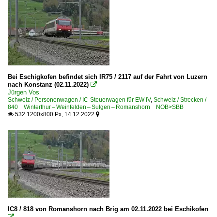
Zweikraftloks | Zweikrafthybridloks
1 923 Eem 923 ·SBB·
4 940 Aem 940 ·SBB· Prima H4
Bei Eschigkofen befindet sich IR75 / 2117 auf der Fahrt von Luzern
nach Konstanz (02.11.2022)

Jürgen Vos
Schweiz / Personenwagen / IC-Steuerwagen für EW IV
,
Schweiz / Strecken /
840 Winterthur – Weinfelden – Sulgen – Romanshorn NOB>SBB
532 1200x800 Px, 14.12.2022


IC8 / 818 von Romanshorn nach Brig am 02.11.2022 bei Eschikofen
