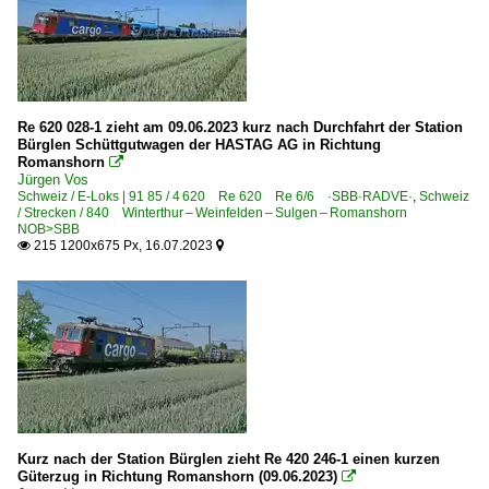
Frauenfeld
Wil SG
Winterthur
Bahntechnische Einrichtungen und Kunstbauten
Re 620 028-1 zieht am 09.06.2023 kurz nach Durchfahrt der Station
Bürglen Schüttgutwagen der HASTAG AG in Richtung
Fahrleitung
Romanshorn

Jürgen Vos
Tunnel, Viadukte und Kreuzungsbauwerke
Schweiz / E-Loks | 91 85 / 4 620 Re 620 Re 6/6 ·SBB·RADVE·
,
Schweiz
/ Strecken / 840 Winterthur – Weinfelden – Sulgen – Romanshorn
NOB>SBB
Dampfloks | Fahrzeuge ausländischer Baureihen
215 1200x675 Px, 16.07.2023


52 8055
Dieselloks
5 234 Tm 234 Baudiensttraktor 'Ameise'
5 841 ¦ 8 841 Am 841 ·CEC Alsthom BR GA-DE 900/AS·
5 843 Am 843 ·G 1700-2 BB·
Kurz nach der Station Bürglen zieht Re 420 246-1 einen kurzen
E-Loks | 91 85
Güterzug in Richtung Romanshorn (09.06.2023)
