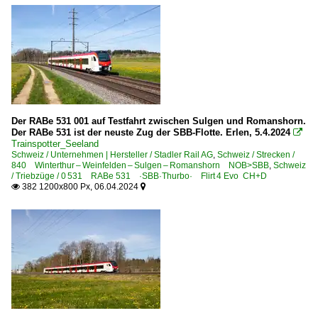
Zweikrafttriebzüge | Zweikrafthybridtriebzüge
Class 755 ·Flirt·
Italien
Elektrotriebzüge
Der RABe 531 001 auf Testfahrt zwischen Sulgen und Romanshorn.
ETR 170 ·Flirt MS 6-tlg·
Der RABe 531 ist der neuste Zug der SBB-Flotte. Erlen, 5.4.2024

Trainspotter_Seeland
Schweiz / Unternehmen | Hersteller / Stadler Rail AG
,
Schweiz / Strecken /
Kroatien
840 Winterthur – Weinfelden – Sulgen – Romanshorn NOB>SBB
,
Schweiz
/ Triebzüge / 0 531 RABe 531 ·SBB·Thurbo· Flirt 4 Evo CH+D
382 1200x800 Px, 06.04.2024


Personenwagen
Schnellzug-Wagen ee-Wagen UIC-Y
Österreich
Elektrotriebzüge
BR 4748 ·Desiro ML·