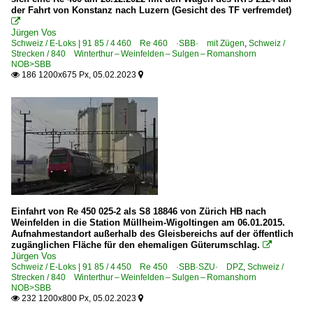
der Fahrt von Konstanz nach Luzern (Gesicht des TF verfremdet)
DSF Depot und Schienenfahrzeuge Koblenz

Jürgen Vos
Swisstrain
Schweiz / E-Loks | 91 85 / 4 460 Re 460 ·SBB· mit Zügen
,
Schweiz /
Strecken / 840 Winterthur – Weinfelden – Sulgen – Romanshorn
Verein Pacific 01 202
NOB>SBB
186 1200x675 Px, 05.02.2023


Personenwagen
Doppelstockwagen IC 2000 Steuerwagen
IC-Steuerwagen für EW IV
~ Ausrangiert
Personenwagen | ältere Bauart
Einheitswagen I
Einfahrt von Re 450 025-2 als S8 18846 von Zürich HB nach
Weinfelden in die Station Müllheim-Wigoltingen am 06.01.2015.
Aufnahmestandort außerhalb des Gleisbereichs auf der öffentlich
Privatbahnen
zugänglichen Fläche für den ehemaligen Güterumschlag.

Jürgen Vos
SOB Südostbahn seit 1890
Schweiz / E-Loks | 91 85 / 4 450 Re 450 ·SBB·SZU· DPZ
,
Schweiz /
Strecken / 840 Winterthur – Weinfelden – Sulgen – Romanshorn
NOB>SBB
Privatbahnen | historisch
232 1200x800 Px, 05.02.2023

