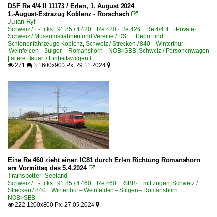
2012
Dampfloks
DSF Re 4/4 II 11173 / Erlen, 1. August 2024
1.-August-Extrazug Koblenz - Rorschach

2013
Julian Ryf
BR 01 DB 001 ·DB-Umbau·
2014
Schweiz / E-Loks | 91 85 / 4 420 Re 420 · Re 426 Re 4/4 II ·Private·
,
Schweiz / Museumsbahnen und Vereine / DSF Depot und
2015
Schienenfahrzeuge Koblenz
Dieselloks | bis 100 km/h | 98 80
,
Schweiz / Strecken / 840 Winterthur –
Weinfelden – Sulgen – Romanshorn NOB>SBB
,
Schweiz / Personenwagen
2016
| ältere Bauart / Einheitswagen I
0 580 BR 580 ·Gmeinder D 100 BB·
271
1600x900 Px, 29.11.2024

 3

2017
E-Loks | Drehstrom | 91 80
2018
6 185 BR 185 ·Traxx AC1/2·
2019
Personenwagen
2020
Schnellzugwagen für DR Y/B 70-Wagen, UIC-Z auch U
2020
2021
Eine Re 460 zieht einen IC81 durch Erlen Richtung Romanshorn
Großbritannien
2022
am Vormittag des 5.4.2024

Trainspotter_Seeland
2023
Unternehmen
Schweiz / E-Loks | 91 85 / 4 460 Re 460 ·SBB· mit Zügen
,
Schweiz /
Strecken / 840 Winterthur – Weinfelden – Sulgen – Romanshorn
2024
NOB>SBB
Abellio Greater Anglia, London bis 10.2025
222 1200x800 Px, 27.05.2024

