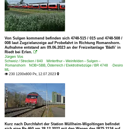
4 487 Rem 487 ·SRT· Traxx AC3
4 620 Re 620 Re 6/6 ·SBB·RADVE·
Re 10/10 SBB · Re 4/4 II/III und Re 6/6
E-Loks | ältere Bauarten und Rangierloks
Von Sulgen kommend befinden sich 4748-515 / 015 und 4748-508 /
Ae 4/7 ·SBB·
008 laut Zugzielanzeige auf Probefahrt in Richtung Romanshorn.
Aufnahme entstand am 09.06.2023 an der Freizeitanlage 'Bädli' in
Riedt bei Erlen.

Galerien
Jürgen Vos
Schweiz / Strecken / 840 Winterthur – Weinfelden – Sulgen –
Bahn und Tiere
Romanshorn NOB>SBB
,
Österreich / Elektrotriebzüge / BR 4748 ·Desiro
ML·
Extrazüge und Sonderfahrten
230 1200x800 Px, 12.07.2023


Gottardo 2016 Werbeloks
IC 2000 Pendel
Güterwagen
4 | Gattung S | Flachwagen mit Drehgestellen in Sonderba
Kurz nach Durchfahrt der Station Müllheim-Wigoltingen befindet
Museumsbahnen und Vereine
sich eine Re 460 am 28.12.2022 mit den Wagen des IR75 2124 auf