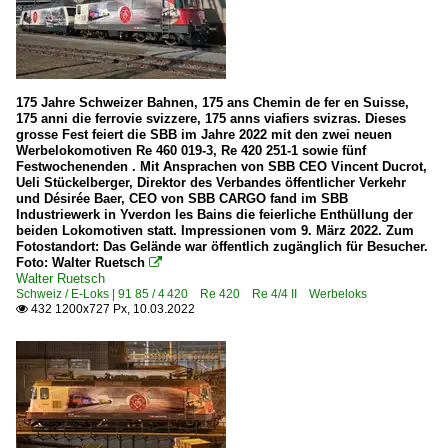
175 Jahre Schweizer Bahnen, 175 ans Chemin de fer en Suisse,
175 anni die ferrovie svizzere, 175 anns viafiers svizras. Dieses
grosse Fest feiert die SBB im Jahre 2022 mit den zwei neuen
Werbelokomotiven Re 460 019-3, Re 420 251-1 sowie fünf
Festwochenenden . Mit Ansprachen von SBB CEO Vincent Ducrot,
Ueli Stückelberger, Direktor des Verbandes öffentlicher Verkehr
und Désirée Baer, CEO von SBB CARGO fand im SBB
Industriewerk in Yverdon les Bains die feierliche Enthüllung der
beiden Lokomotiven statt. Impressionen vom 9. März 2022. Zum
Fotostandort: Das Gelände war öffentlich zugänglich für Besucher.
Foto: Walter Ruetsch

Walter Ruetsch
Schweiz / E-Loks | 91 85 / 4 420 Re 420 Re 4/4 II Werbeloks
432 1200x727 Px, 10.03.2022
