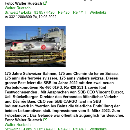
Foto: Walter Ruetsch

Walter Ruetsch
Schweiz / E-Loks | 91 85 / 4 420 Re 420 Re 4/4 II Werbeloks
332 1200x800 Px, 10.03.2022

175 Jahre Schweizer Bahnen, 175 ans Chemin de fer en Suisse,
175 anni die ferrovie svizzere, 175 anns viafiers svizras. Dieses
grosse Fest feiert die SBB im Jahre 2022 mit den zwei neuen
Werbelokomotiven Re 460 019-3, Re 420 251-1 sowie fünf
Festwochenenden . Mit Ansprachen von SBB CEO Vincent Ducrot,
Ueli Stückelberger, Direktor des Verbandes öffentlicher Verkehr
und Désirée Baer, CEO von SBB CARGO fand im SBB
Industriewerk in Yverdon les Bains die feierliche Enthüllung der
beiden Lokomotiven statt. Impressionen vom 9. März 2022. Zum
Fotostandort: Das Gelände war öffentlich zugänglich für Besucher.
Foto: Walter Ruetsch

Walter Ruetsch
Schweiz / E-Loks | 91 85 / 4 420 Re 420 Re 4/4 II Werbeloks