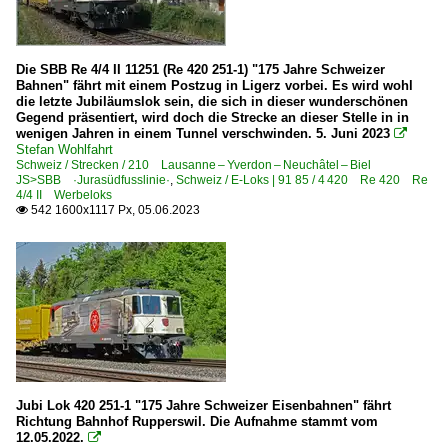
Die SBB Re 4/4 II 11251 (Re 420 251-1) "175 Jahre Schweizer
Bahnen" fährt mit einem Postzug in Ligerz vorbei. Es wird wohl
die letzte Jubiläumslok sein, die sich in dieser wunderschönen
Gegend präsentiert, wird doch die Strecke an dieser Stelle in in
wenigen Jahren in einem Tunnel verschwinden. 5. Juni 2023

Stefan Wohlfahrt
Schweiz / Strecken / 210 Lausanne – Yverdon – Neuchâtel – Biel
JS>SBB ·Jurasüdfusslinie·
,
Schweiz / E-Loks | 91 85 / 4 420 Re 420 Re
4/4 II Werbeloks
542 1600x1117 Px, 05.06.2023

Jubi Lok 420 251-1 "175 Jahre Schweizer Eisenbahnen" fährt
Richtung Bahnhof Rupperswil. Die Aufnahme stammt vom
12.05.2022.
