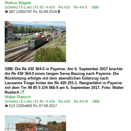
Markus Wagner
Schweiz / E-Loks | 91 85 / 4 420 Re 420 Re 4/4 II ·SBB·
387 1200x797 Px, 02.09.2018


SBB: Die Re 430 364-0 in Payerne. Am 6. September 2017 brachte
die Re 430 364-0 einen langen Sersa Bauzug nach Payerne. Die
Rückleitung erfolgte mit dem abendlichen Güterzug nach
Lausanne Triage hinter der Re 420 251-1. Rangierfahrt in Payerne
mit dem Tm 98 85 5 234 066-9 am 6. September 2017. Foto: Walter
Ruetsch

Walter Ruetsch
Schweiz / E-Loks | 91 85 / 4 430 Re 430 Re 4/4 III ·SBB·
513 1200x800 Px, 07.09.2017
