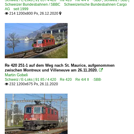
Schweiz / E-Loks | 91 85 / 4 420 Re 420 Re 4/4 II ·SBB·
,
Schweiz / SBB |
Schweizer Bundesbahnen / SBBC Schweizerische Bundesbahnen Cargo
AG seit 1999
214 1200x800 Px, 26.12.2020


Re 420 251-1 auf dem Weg nach St. Maurice, aufgenommen
zwischen Montreux und Villeneuve am 26.11.2020.

Martin Gobeli
Schweiz / E-Loks | 91 85 / 4 420 Re 420 Re 4/4 II ·SBB·
232 1200x675 Px, 26.11.2020
