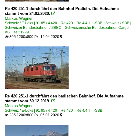
Re 420 251-1 durchfährt den Bahnhof Pratteln. Die Aufnahme
stammt vom 24.03.2020.

Markus Wagner
Schweiz / E-Loks | 91 85 / 4 420 Re 420 Re 4/4 II ·SBB·
,
Schweiz / SBB |
Schweizer Bundesbahnen / SBBC Schweizerische Bundesbahnen Cargo
AG seit 1999
305 1200x800 Px, 12.04.2020


Re 420 251-1 durchfährt den badischen Bahnhof. Die Aufnahme
stammt vom 30.12.2019.

Markus Wagner
Schweiz / E-Loks | 91 85 / 4 420 Re 420 Re 4/4 II ·SBB·
235 1200x800 Px, 06.01.2020

