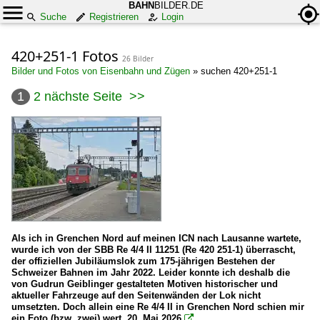
BAHN
BILDER.DE
Suche
Registrieren
Login
420+251-1 Fotos
26 Bilder
Bilder und Fotos von Eisenbahn und Zügen
»
suchen 420+251-1
1
2
nächste Seite
>>
Als ich in Grenchen Nord auf meinen ICN nach Lausanne wartete,
wurde ich von der SBB Re 4/4 II 11251 (Re 420 251-1) überrascht,
der offiziellen Jubiläumslok zum 175-jährigen Bestehen der
Schweizer Bahnen im Jahr 2022. Leider konnte ich deshalb die
von Gudrun Geiblinger gestalteten Motiven historischer und
aktueller Fahrzeuge auf den Seitenwänden der Lok nicht
umsetzten. Doch allein eine Re 4/4 II in Grenchen Nord schien mir
ein Foto (bzw. zwei) wert. 20. Mai 2026
