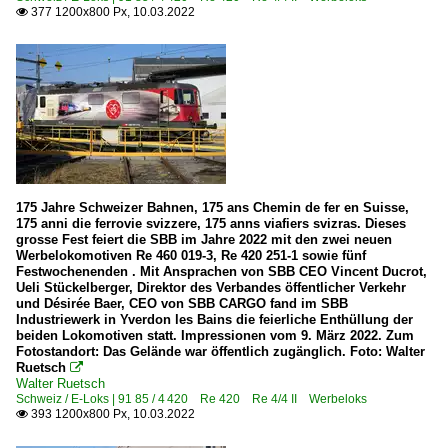
377 1200x800 Px, 10.03.2022

175 Jahre Schweizer Bahnen, 175 ans Chemin de fer en Suisse,
175 anni die ferrovie svizzere, 175 anns viafiers svizras. Dieses
grosse Fest feiert die SBB im Jahre 2022 mit den zwei neuen
Werbelokomotiven Re 460 019-3, Re 420 251-1 sowie fünf
Festwochenenden . Mit Ansprachen von SBB CEO Vincent Ducrot,
Ueli Stückelberger, Direktor des Verbandes öffentlicher Verkehr
und Désirée Baer, CEO von SBB CARGO fand im SBB
Industriewerk in Yverdon les Bains die feierliche Enthüllung der
beiden Lokomotiven statt. Impressionen vom 9. März 2022. Zum
Fotostandort: Das Gelände war öffentlich zugänglich. Foto: Walter
Ruetsch

Walter Ruetsch
Schweiz / E-Loks | 91 85 / 4 420 Re 420 Re 4/4 II Werbeloks
393 1200x800 Px, 10.03.2022
