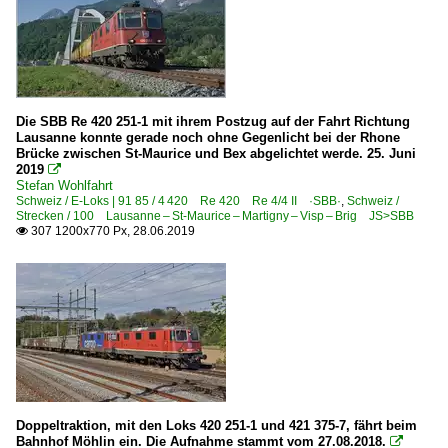
Die SBB Re 420 251-1 mit ihrem Postzug auf der Fahrt Richtung
Lausanne konnte gerade noch ohne Gegenlicht bei der Rhone
Brücke zwischen St-Maurice und Bex abgelichtet werde. 25. Juni
2019

Stefan Wohlfahrt
Schweiz / E-Loks | 91 85 / 4 420 Re 420 Re 4/4 II ·SBB·
,
Schweiz /
Strecken / 100 Lausanne – St-Maurice – Martigny – Visp – Brig JS>SBB
307 1200x770 Px, 28.06.2019

Doppeltraktion, mit den Loks 420 251-1 und 421 375-7, fährt beim
Bahnhof Möhlin ein. Die Aufnahme stammt vom 27.08.2018.
