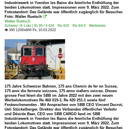
Industriewerk in Yverdon les Bains die feierliche Enthüllung der
beiden Lokomotiven statt. Impressionen vom 9. März 2022. Zum
Fotostandort: Das Gelände war öffentlich zugänglich für Besucher.
Foto: Walter Ruetsch

Walter Ruetsch
Schweiz / E-Loks | 91 85 / 4 420 Re 420 Re 4/4 II Werbeloks
395 1200x800 Px, 10.03.2022

175 Jahre Schweizer Bahnen, 175 ans Chemin de fer en Suisse,
175 anni die ferrovie svizzere, 175 anns viafiers svizras. Dieses
grosse Fest feiert die SBB im Jahre 2022 mit den zwei neuen
Werbelokomotiven Re 460 019-3, Re 420 251-1 sowie fünf
Festwochenenden . Mit Ansprachen von SBB CEO Vincent Ducrot,
Ueli Stückelberger, Direktor des Verbandes öffentlicher Verkehr
und Désirée Baer, CEO von SBB CARGO fand im SBB
Industriewerk in Yverdon les Bains die feierliche Enthüllung der
beiden Lokomotiven statt. Impressionen vom 9. März 2022. Zum
Fotostandort: Das Gelände war öffentlich zugänglich für Besucher.