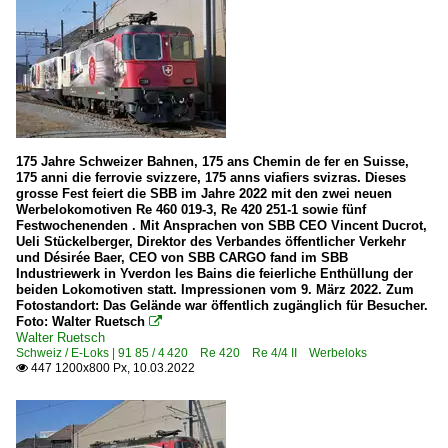
175 Jahre Schweizer Bahnen, 175 ans Chemin de fer en Suisse,
175 anni die ferrovie svizzere, 175 anns viafiers svizras. Dieses
grosse Fest feiert die SBB im Jahre 2022 mit den zwei neuen
Werbelokomotiven Re 460 019-3, Re 420 251-1 sowie fünf
Festwochenenden . Mit Ansprachen von SBB CEO Vincent Ducrot,
Ueli Stückelberger, Direktor des Verbandes öffentlicher Verkehr
und Désirée Baer, CEO von SBB CARGO fand im SBB
Industriewerk in Yverdon les Bains die feierliche Enthüllung der
beiden Lokomotiven statt. Impressionen vom 9. März 2022. Zum
Fotostandort: Das Gelände war öffentlich zugänglich für Besucher.
Foto: Walter Ruetsch

Walter Ruetsch
Schweiz / E-Loks | 91 85 / 4 420 Re 420 Re 4/4 II Werbeloks
447 1200x800 Px, 10.03.2022
