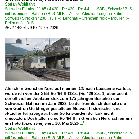
Stefan Wohlfahrt
Schweiz / E-Loks | 91 85 / 4 420 Re 420 Re 4/4 II ·SBB·
,
Schweiz / BLS |
mit fusionierten Bahnen / BLS MLB Münster/Moutier-Lengnau-Bahn
,
Schweiz / Strecken / 230 (Biel–) Lengnau – Grenchen Nord – Moutier (–
Delémont) BLS
72 1400x979 Px, 15.07.2026

Als ich in Grenchen Nord auf meinen ICN nach Lausanne wartete,
wurde ich von der SBB Re 4/4 II 11251 (Re 420 251-1) überrascht,
der offiziellen Jubiläumslok zum 175-jährigen Bestehen der
Schweizer Bahnen im Jahr 2022. Leider konnte ich deshalb die
von Gudrun Geiblinger gestalteten Motiven historischer und
aktueller Fahrzeuge auf den Seitenwänden der Lok nicht
umsetzten. Doch allein eine Re 4/4 II in Grenchen Nord schien mir
ein Foto (bzw. zwei) wert. 20. Mai 2026

Stefan Wohlfahrt
Schweiz / E-Loks | 91 85 / 4 420 Re 420 Re 4/4 II ·SBB·
,
Schweiz / BLS |
mit fusionierten Bahnen / BLS MLB Münster/Moutier-Lengnau-Bahn
,