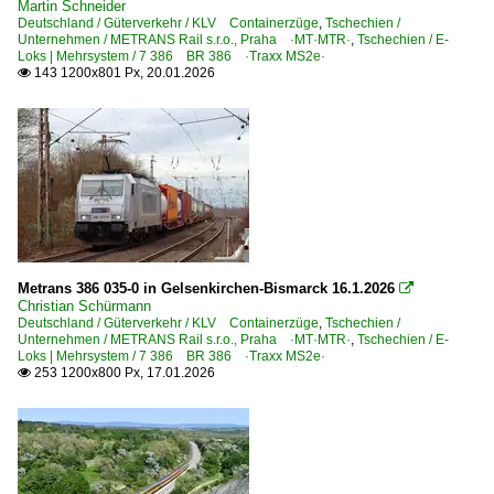
Martin Schneider
Salzburg (sonstige)
Deutschland / Güterverkehr / KLV Containerzüge
,
Tschechien /
Unternehmen / METRANS Rail s.r.o., Praha ·MT·MTR·
,
Tschechien / E-
Schärding
Loks | Mehrsystem / 7 386 BR 386 ·Traxx MS2e·
143 1200x801 Px, 20.01.2026

Wien (sonstige)
Wien Hauptbahnhof
Wien Praterkai / Donaukai
E-Loks
BR 1042
Metrans 386 035-0 in Gelsenkirchen-Bismarck 16.1.2026
Regional- und Fernverkehr

Christian Schürmann
Deutschland / Güterverkehr / KLV Containerzüge
,
Tschechien /
RGJ RegioJet-Züge
Unternehmen / METRANS Rail s.r.o., Praha ·MT·MTR·
,
Tschechien / E-
Loks | Mehrsystem / 7 386 BR 386 ·Traxx MS2e·
RJX RailJet-Express-Züge
253 1200x800 Px, 17.01.2026

Strecken
Strecke Amstetten – Thörl-Maglern (–Tarvisio Boscoverd
Strecke Gloggnitz – Mürzzuschlag ·Semmeringbahn·