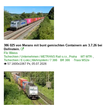
Magdeburg (sonstige)
Magdeburg-Neustadt
Marienborn
Ostbevern
Potsdam (sonstige)
Putbus
386 025 von Merans mit bunt gemischten Containern am 3.7.26 bei
Dollnstein.

Bahnhöfe (R - Z)
Flo Weiss
Tschechien / Unternehmen / METRANS Rail s.r.o., Praha ·MT·MTR·
,
Rodleben
Tschechien / E-Loks | Mehrsystem / 7 386 BR 386 ·Traxx MS2e·
57 1600x1067 Px, 05.07.2026

Saarmund
Salzbergen
Schönebeck (Elbe)
Schönfließ (BAR)
Schwarzenbek
Stadt Wehlen
Stendal Hbf ·LS·