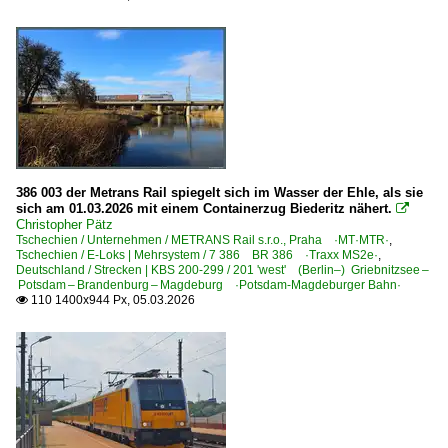
430 Hamm – Soest – Paderborn – Altenbeken – Kassel
Strecken | KBS 500-599
501.5 Leipzig Bayerischer Bf – Altenburg – Werdau Bogen
510 (Dresden–) Werdau Bogendreieck – Zwickau – Plauen
590 (Halle–) Sangerhausen – Sömmerda – Erfurt bisher
590 Halle – Nordhausen – Eichenberg (–Kassel) ·Halle-K
386 003 der Metrans Rail spiegelt sich im Wasser der Ehle, als sie
sich am 01.03.2026 mit einem Containerzug Biederitz nähert.

Strecken | KBS 600-699
Christopher Pätz
Tschechien / Unternehmen / METRANS Rail s.r.o., Praha ·MT·MTR·
,
610 (Kassel–) Guntershausen – Bebra – Fulda ·Fuldatal
Tschechien / E-Loks | Mehrsystem / 7 386 BR 386 ·Traxx MS2e·
,
Deutschland / Strecken | KBS 200-299 / 201 'west' (Berlin–) Griebnitzsee –
613 Göttingen – Eichenberg – Bebra
Potsdam – Brandenburg – Magdeburg ·Potsdam-Magdeburger Bahn·
110 1400x944 Px, 05.03.2026

640 Frankfurt – Maintal – Hanau – Aschaffenburg
Strecken | KBS 800-999
800 Würzburg – Gemünden – Aschaffenburg ·Main-Spes
910 Treuchtlingen – Pleinfeld – Roth – Nürnberg
951 (München–) Rosenheim – Freilassing (–Salzburg)