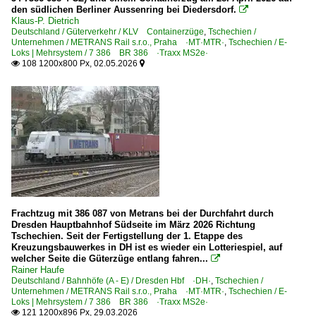
241 (Děčín–) Schöna – Bad Schandau – Pirna – Dresden 
den südlichen Berliner Aussenring bei Diedersdorf.

Klaus-P. Dietrich
254 (Magdeburg–) Biederitz – Zerbst – Roßlau – Dessau (
Deutschland / Güterverkehr / KLV Containerzüge
,
Tschechien /
Unternehmen / METRANS Rail s.r.o., Praha ·MT·MTR·
Strecke 6067 Biesdorfer Kreuz – Springpfuhl – Karower 
,
Tschechien / E-
Loks | Mehrsystem / 7 386 BR 386 ·Traxx MS2e·
108 1200x800 Px, 02.05.2026


Strecken | KBS 300-399
310 (Hannover–) Braunschweig – Marienborn – Magdebu
310 Hannover – Lehrte – Braunschweig (–Magdeburg)
340 Magdeburg – Köthen – Halle (–Leipzig)
350 Hannover – Kreiensen – Göttingen (–Kassel) ·hann
360.5 Hannover – Hameln – Altenbeken (–Paderborn)
370 Bielefeld – Minden – Wunstorf – Hannover
Frachtzug mit 386 087 von Metrans bei der Durchfahrt durch
375 (Minden–) Löhne – Osnabrück – Rheine – Bad Benth
Dresden Hauptbahnhof Südseite im März 2026 Richtung
Tschechien. Seit der Fertigstellung der 1. Etappe des
380 Bremen – Nienburg – Hannover
Kreuzungsbauwerkes in DH ist es wieder ein Lotteriespiel, auf
welcher Seite die Güterzüge entlang fahren...

385 (Wanne-Eickel–) Münster – Bremen (–Hamburg) ·Ro
Rainer Haufe
Deutschland / Bahnhöfe (A - E) / Dresden Hbf ·DH·
,
Tschechien /
Unternehmen / METRANS Rail s.r.o., Praha ·MT·MTR·
,
Tschechien / E-
Strecken | KBS 400-499
Loks | Mehrsystem / 7 386 BR 386 ·Traxx MS2e·
121 1200x896 Px, 29.03.2026
