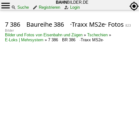
BAHN
BILDER.DE
Suche
Registrieren
Login
7 386 Baureihe 386 ·Traxx MS2e· Fotos
823
Bilder
Bilder und Fotos von Eisenbahn und Zügen
»
Tschechien
»
E-Loks | Mehrsystem
»
7 386 BR 386 ·Traxx MS2e·