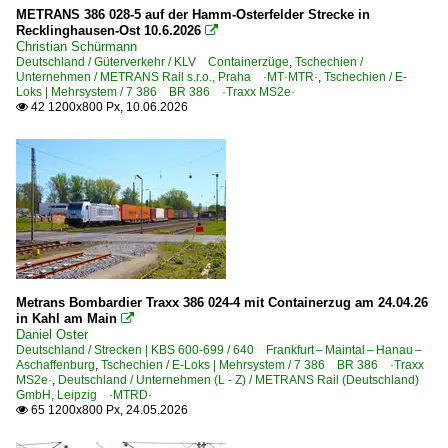
METRANS 386 028-5 auf der Hamm-Osterfelder Strecke in
Uelzen (Hundertwasser-Bahnhof)
Recklinghausen-Ost 10.6.2026

Christian Schürmann
Wittenberge
Deutschland / Güterverkehr / KLV Containerzüge
,
Tschechien /
Unternehmen / METRANS Rail s.r.o., Praha ·MT·MTR·
,
Tschechien / E-
Loks | Mehrsystem / 7 386 BR 386 ·Traxx MS2e·
Bahntechnische Anlagen und Kunstbauten
42 1200x800 Px, 10.06.2026

Altenbekener Viadukt
E-Loks | Drehstrom | 91 80
6 187 BR 187 ·Traxx AC3· Private
Galerien
Bahn und Landschaft
Metrans Bombardier Traxx 386 024-4 mit Containerzug am 24.04.26
in Kahl am Main

Daniel Oster
Grenzverkehr
Deutschland / Strecken | KBS 600-699 / 640 Frankfurt – Maintal – Hanau –
Aschaffenburg
,
Tschechien / E-Loks | Mehrsystem / 7 386 BR 386 ·Traxx
Deutschland <-> Tschechien
MS2e·
,
Deutschland / Unternehmen (L - Z) / METRANS Rail (Deutschland)
GmbH, Leipzig ·MTRD·
65 1200x800 Px, 24.05.2026

Güterverkehr