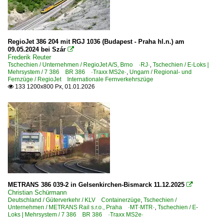
Strecke Linz – Summerau ·Summerauerbahn·
Strecke Neuberg – Mürzzuschlag – Bruck/Mur ·Mürztal·
Strecke Wien Praterstern – Bernhardsthal (– Břeclav) ·N
RegioJet 386 204 mit RGJ 1036 (Budapest - Praha hl.n.) am
Strecke Wien West – Linz – Salzburg ·Westbahn·
09.05.2024 bei Szár

Frederik Reuter
Strecke Wien – Parndorf (–Hegyeshalom) ·Ostbahn·
Tschechien / Unternehmen / RegioJet A/S, Brno ·RJ·
,
Tschechien / E-Loks |
Mehrsystem / 7 386 BR 386 ·Traxx MS2e·
,
Ungarn / Regional- und
Fernzüge / RegioJet Internationale Fernverkehrszüge
133 1200x800 Px, 01.01.2026

Tschechien
Bahnhöfe (A - K)
Břeclav
Chocen
Děčín (sonstige)
Bahnhöfe (L - Z)
METRANS 386 039-2 in Gelsenkirchen-Bismarck 11.12.2025

Pardubice
Christian Schürmann
Deutschland / Güterverkehr / KLV Containerzüge
,
Tschechien /
Ústí nad Labem (sonstige)
Unternehmen / METRANS Rail s.r.o., Praha ·MT·MTR·
,
Tschechien / E-
Loks | Mehrsystem / 7 386 BR 386 ·Traxx MS2e·