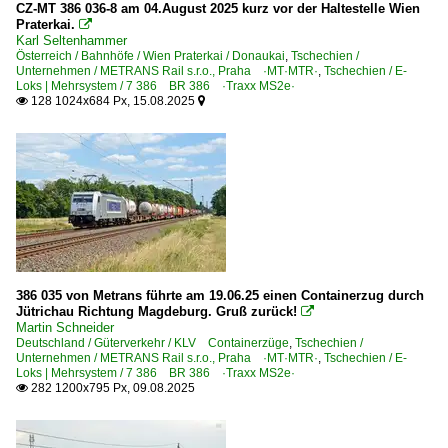
CZ-MT 386 036-8 am 04.August 2025 kurz vor der Haltestelle Wien
Praterkai.

Karl Seltenhammer
Österreich / Bahnhöfe / Wien Praterkai / Donaukai
,
Tschechien /
Unternehmen / METRANS Rail s.r.o., Praha ·MT·MTR·
,
Tschechien / E-
Loks | Mehrsystem / 7 386 BR 386 ·Traxx MS2e·
128 1024x684 Px, 15.08.2025


386 035 von Metrans führte am 19.06.25 einen Containerzug durch
Jütrichau Richtung Magdeburg. Gruß zurück!

Martin Schneider
Deutschland / Güterverkehr / KLV Containerzüge
,
Tschechien /
Unternehmen / METRANS Rail s.r.o., Praha ·MT·MTR·
,
Tschechien / E-
Loks | Mehrsystem / 7 386 BR 386 ·Traxx MS2e·
282 1200x795 Px, 09.08.2025
