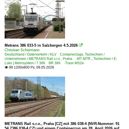
Gemischte Güterzüge
Güterzüge (sonstige)
KLV Containerzüge
KLV gemischt
KLV Sattelauflieger-Züge
Metrans 386 033-5 in Salzbergen 4.5.2026

Strecken | KBS 100-199
Christian Schürmann
Deutschland / Güterverkehr / KLV Containerzüge
,
Tschechien /
100 (Berlin–) Hagenow – Büchen – Hamburg ·Hamburge
Unternehmen / METRANS Rail s.r.o., Praha ·MT·MTR·
,
Tschechien / E-
Loks | Mehrsystem / 7 386 BR 386 ·Traxx MS2e·
110 (Hannover–) Celle – Lüneburg – H.-Harburg (–Hambur
99 1200x800 Px, 09.05.2026

121 Cuxhaven – Stade – Hamburg ·Niederelbebahn·
Strecken | KBS 200-299
201 'west' (Berlin–) Griebnitzsee – Potsdam – Branden
208 'süd' Berlin – Zossen – Elsterwerda ·Dresdner Bahn
219 Halle – Delitzsch – Eilenburg (–Cottbus/Guben)
225 Dresden – Cossebaude – Großenhain – Elsterwerda (
METRANS Rail s.r.o., Praha [CZ] mit 386 038-4 (NVR-Nummer: 91
54 7386 038-4 CZ) und einem Containerzug am 28. April 2026 auf