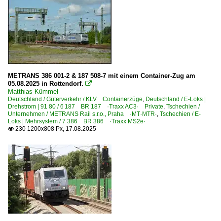
METRANS 386 001-2 & 187 508-7 mit einem Container-Zug am
05.08.2025 in Rottendorf.

Matthias Kümmel
Deutschland / Güterverkehr / KLV Containerzüge
,
Deutschland / E-Loks |
Drehstrom | 91 80 / 6 187 BR 187 ·Traxx AC3· Private
,
Tschechien /
Unternehmen / METRANS Rail s.r.o., Praha ·MT·MTR·
,
Tschechien / E-
Loks | Mehrsystem / 7 386 BR 386 ·Traxx MS2e·
230 1200x808 Px, 17.08.2025
