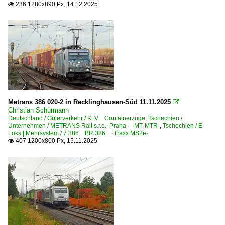
236 1280x890 Px, 14.12.2025

Bahntechnische Anlagen und Kunstbauten
Brücken- und Kreuzungsbauwerke
E-Loks | Gleichstrom
7 163 BR 163 ·99E·
E-Loks | Mehrsystem
Metrans 386 020-2 in Recklinghausen-Süd 11.11.2025

7 388 BR 388 ·Traxx MS3·
Christian Schürmann
Deutschland / Güterverkehr / KLV Containerzüge
,
Tschechien /
Unternehmen / METRANS Rail s.r.o., Praha ·MT·MTR·
,
Tschechien / E-
Güterverkehr
Loks | Mehrsystem / 7 386 BR 386 ·Traxx MS2e·
407 1200x800 Px, 15.11.2025

Containerzüge (Kombinierter Verkehr)
Kombiverkehr-/Sattelauflieger-Züge (KLV)
Regional- und Fernzüge
RGJ RegioJet-Züge
Strecken