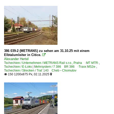
386 039-2 (METRANS) zu sehen am 31.10.25 mit einem
Elbtalumleiter in Citice.

Alexander Hertel
Tschechien / Unternehmen / METRANS Rail s.r.o., Praha ·MT·MTR·
,
Tschechien / E-Loks | Mehrsystem / 7 386 BR 386 ·Traxx MS2e·
,
Tschechien / Strecken / Trať 140 Cheb – Chomutov
150 1200x875 Px, 02.11.2025

