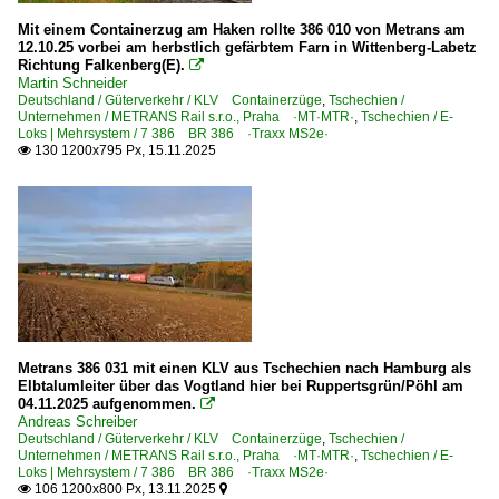
Mit einem Containerzug am Haken rollte 386 010 von Metrans am
Trať 010 Kolín – Česká Třebová
12.10.25 vorbei am herbstlich gefärbtem Farn in Wittenberg-Labetz
Richtung Falkenberg(E).
Trať 072 Ústí nad Labem – Lysá nad Labem ·Elbetalbah

Martin Schneider
Trať 140 Cheb – Chomutov
Deutschland / Güterverkehr / KLV Containerzüge
,
Tschechien /
Unternehmen / METRANS Rail s.r.o., Praha ·MT·MTR·
,
Tschechien / E-
Trať 250 Břeclav – Brno / Břeclav – Kúty
Loks | Mehrsystem / 7 386 BR 386 ·Traxx MS2e·
130 1200x795 Px, 15.11.2025

Unternehmen
METRANS Rail s.r.o., Praha ·MT·MTR·
RegioJet A/S, Brno ·RJ·
Ungarn
Regional- und Fernzüge
Metrans 386 031 mit einen KLV aus Tschechien nach Hamburg als
Elbtalumleiter über das Vogtland hier bei Ruppertsgrün/Pöhl am
RegioJet Internationale Fernverkehrszüge
04.11.2025 aufgenommen.

Andreas Schreiber
Deutschland / Güterverkehr / KLV Containerzüge
,
Tschechien /
Strecken
Unternehmen / METRANS Rail s.r.o., Praha ·MT·MTR·
,
Tschechien / E-
Loks | Mehrsystem / 7 386 BR 386 ·Traxx MS2e·
KBS 1 Budapest – Komárom – Hegyeshalom (– Wien)
106 1200x800 Px, 13.11.2025

