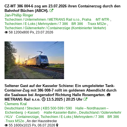
Elsterwerda
CZ-MT 386 004-6 zog am 23.07.2026 ihren Containerzug durch den
2019
Bahnhof Büchen (ABCH).

Jan-Phillip Ringer
Bahnhöfe (F - K)
Tschechien / Unternehmen / METRANS Rail s.r.o., Praha ·MT·MTR·
,
2020
Tschechien / E-Loks | Mehrsystem / 7 386 BR 386 ·Traxx MS2e·
,
Falkenberg (Elster)
Tschechien / Güterverkehr / Containerzüge (Kombinierter Verkehr)
2020
58 1200x800 Px, 23.07.2026

Glaubitz(Riesa)
2021
Güterglück
2022
Hagenow
2023
Hamburg-Harburg
2024
Hünfeld
2025
Königsborn
2026
Königstein (Sächs. Schw.)
Seltener Gast auf der Kasseler Schiene: Ein umgeleiteter Tank-
Container-Zug mit 386 008-7 rollt im goldenen Abendlicht durch
Krippen
die Saaleaue bei Angersdorf Richtung Halle Rosengarten. 🧰
METRANS Rail s.r.o. 🕓 13.5.2025 | 20:25 Uhr

Clemens Kral
Bahnhöfe (L - Q)
Deutschland / Strecken | KBS 500-599 / 590 Halle – Nordhausen –
Eichenberg (–Kassel) ·Halle-Kasseler-Bahn·
,
Deutschland / Güterverkehr
Leipzig (sonstige)
/ KLV Containerzüge
,
Tschechien / E-Loks | Mehrsystem / 7 386 BR 386
·Traxx MS2e·
,
An der Hausstrecke
Lutherstadt Wittenberg
55 1600x1015 Px, 06.07.2026

