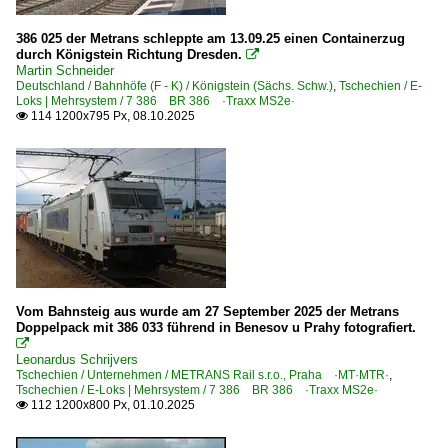
386 025 der Metrans schleppte am 13.09.25 einen Containerzug
durch Königstein Richtung Dresden.

Martin Schneider
Deutschland / Bahnhöfe (F - K) / Königstein (Sächs. Schw.)
,
Tschechien / E-
Loks | Mehrsystem / 7 386 BR 386 ·Traxx MS2e·
114 1200x795 Px, 08.10.2025

Vom Bahnsteig aus wurde am 27 September 2025 der Metrans
Doppelpack mit 386 033 führend in Benesov u Prahy fotografiert.

Leonardus Schrijvers
Tschechien / Unternehmen / METRANS Rail s.r.o., Praha ·MT·MTR·
,
Tschechien / E-Loks | Mehrsystem / 7 386 BR 386 ·Traxx MS2e·
112 1200x800 Px, 01.10.2025
