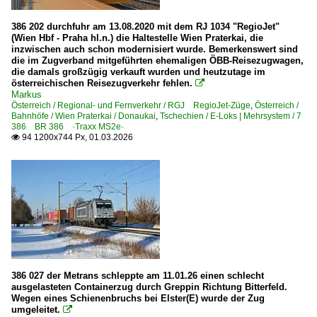
990 (München–) Ingolstadt Nord – Treuchtlingen
386 202 durchfuhr am 13.08.2020 mit dem RJ 1034 "RegioJet"
(Wien Hbf - Praha hl.n.) die Haltestelle Wien Praterkai, die
inzwischen auch schon modernisiert wurde. Bemerkenswert sind
Unternehmen (A - K)
die im Zugverband mitgeführten ehemaligen ÖBB-Reisezugwagen,
die damals großzügig verkauft wurden und heutzutage im
Hamburger Hafen u. Logistik AG ·HHLA·
österreichischen Reisezugverkehr fehlen.

Markus
Unternehmen (L - Z)
Österreich / Regional- und Fernverkehr / RGJ RegioJet-Züge
,
Österreich /
Bahnhöfe / Wien Praterkai / Donaukai
,
Tschechien / E-Loks | Mehrsystem / 7
386 BR 386 ·Traxx MS2e·
METRANS Rail (Deutschland) GmbH, Leipzig ·MTRD·
94 1200x744 Px, 01.03.2026

Niederlande
E-Loks
BR 1186 · E 186 ·Traxx MS2e·
Österreich
386 027 der Metrans schleppte am 11.01.26 einen schlecht
ausgelasteten Containerzug durch Greppin Richtung Bitterfeld.
Bahnhöfe
Wegen eines Schienenbruchs bei Elster(E) wurde der Zug
umgeleitet.

Marchtrenk