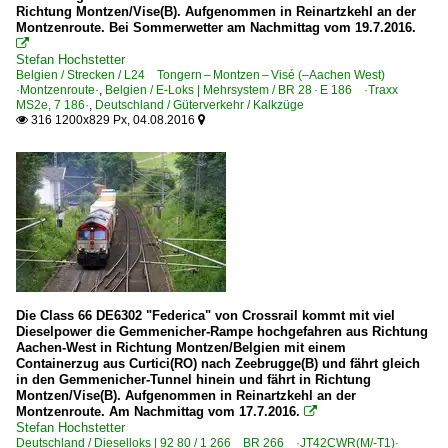
Richtung Montzen/Vise(B). Aufgenommen in Reinartzkehl an der
Montzenroute. Bei Sommerwetter am Nachmittag vom 19.7.2016.

Stefan Hochstetter
Belgien / Strecken / L24 Tongern – Montzen – Visé (–Aachen West)
·Montzenroute·
,
Belgien / E-Loks | Mehrsystem / BR 28 · E 186 ·Traxx
MS2e, 7 186·
,
Deutschland / Güterverkehr / Kalkzüge
316 1200x829 Px, 04.08.2016


Die Class 66 DE6302 "Federica" von Crossrail kommt mit viel
Dieselpower die Gemmenicher-Rampe hochgefahren aus Richtung
Aachen-West in Richtung Montzen/Belgien mit einem
Containerzug aus Curtici(RO) nach Zeebrugge(B) und fährt gleich
in den Gemmenicher-Tunnel hinein und fährt in Richtung
Montzen/Vise(B). Aufgenommen in Reinartzkehl an der
Montzenroute. Am Nachmittag vom 17.7.2016.

Stefan Hochstetter
Deutschland / Dieselloks | 92 80 / 1 266 BR 266 ·JT42CWR(M/-T1)·