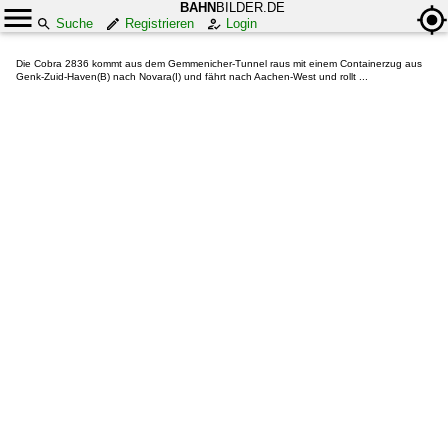
BAHN
BILDER.DE
Suche
Registrieren
Login
Die Cobra 2836 kommt aus dem Gemmenicher-Tunnel raus mit einem Containerzug aus
Genk-Zuid-Haven(B) nach Novara(I) und fährt nach Aachen-West und rollt ...