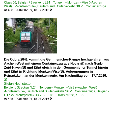
Class 66
,
Belgien / Strecken / L24 Tongern – Montzen – Visé (–Aachen
West) ·Montzenroute·
,
Deutschland / Güterverkehr / KLV Containerzüge
408 1200x802 Px, 18.07.2016


Die Cobra 2841 kommt die Gemmenicher-Rampe hochgefahren aus
Aachen-West mit einem Containerzug aus Novara(I) nach Genk-
Zuid-Haven(B) und fährt gleich in den Gemmenicher-Tunnel hinein
und fährt in Richtung Montzen/Vise(B). Aufgenommen in
Reinartzkehl an der Montzenroute. Am Nachmittag vom 17.7.2016.

Stefan Hochstetter
Belgien / Strecken / L24 Tongern – Montzen – Visé (–Aachen West)
·Montzenroute·
,
Deutschland / Güterverkehr / KLV Containerzüge
,
Belgien /
E-Loks | Mehrsystem / BR 28 · E 186 ·Traxx MS2e, 7 186·
585 1200x799 Px, 18.07.2016

