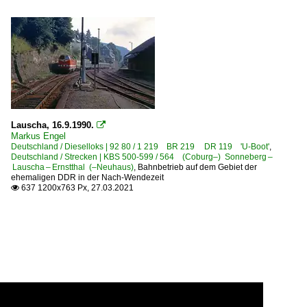
Lauscha, 16.9.1990.

Markus Engel
Deutschland / Dieselloks | 92 80 / 1 219 BR 219 DR 119 'U-Boot'
,
Deutschland / Strecken | KBS 500-599 / 564 (Coburg–) Sonneberg –
Lauscha – Ernstthal (–Neuhaus)
,
Bahnbetrieb auf dem Gebiet der
ehemaligen DDR in der Nach-Wendezeit
637 1200x763 Px, 27.03.2021
