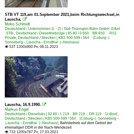
STB VT 119,am 01.September 2021,beim Richtungswechsel,in
Lauscha.

Mirko Schmidt
Deutschland / Unternehmen (L - Z) / Süd-Thüringen-Bahn GmbH, Erfurt
·STB·
,
Deutschland / Dieseltriebzüge | 95 80 / 0 650 BR 650 ·RS1·
Private
,
Deutschland / Strecken | KBS 500-599 / 564 (Coburg–)
Sonneberg – Lauscha – Ernstthal (–Neuhaus)
537 1200x900 Px, 08.11.2023

Lauscha, 16.9.1990.

Markus Engel
Deutschland / Dieselloks | 92 80 / 1 219 BR 219 DR 119 'U-Boot'
,
Deutschland / Strecken | KBS 500-599 / 564 (Coburg–) Sonneberg –
Lauscha – Ernstthal (–Neuhaus)
,
Bahnbetrieb auf dem Gebiet der
ehemaligen DDR in der Nach-Wendezeit
733 1200x787 Px, 27.03.2021
