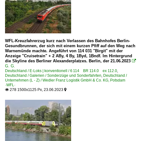
WFL-Kreuzfahrerzug kurz nach Verlassen des Bahnhofes Berlin-
Gesundbrunnen, der sich mit einem kurzen Pfiff auf den Weg nach
Warnemünde machte. Angeführt von 114 031 "Birgit" mit der
Anzeige "Cruisetrain" + 2 ABy, 4 By, 1Byd, 1Bndf. Im Hintergrund
die Skyline des Berliner Alexanderplatzes. Berlin, der 21.06.2023

G. G.
Deutschland / E-Loks | konventionell / 6 114 BR 114.0 ex 112.0
,
Deutschland / Galerien / Sonderzüge und Sonderfahrten
,
Deutschland /
Unternehmen (L - Z) / Wedler Franz Logistik GmbH & Co. KG, Potsdam
·WFL·
278 1500x1125 Px, 23.06.2023

