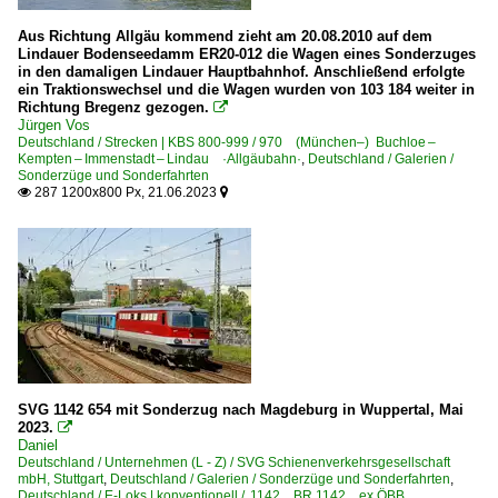
Aus Richtung Allgäu kommend zieht am 20.08.2010 auf dem
Lindauer Bodenseedamm ER20-012 die Wagen eines Sonderzuges
in den damaligen Lindauer Hauptbahnhof. Anschließend erfolgte
ein Traktionswechsel und die Wagen wurden von 103 184 weiter in
Richtung Bregenz gezogen.

Jürgen Vos
Deutschland / Strecken | KBS 800-999 / 970 (München–) Buchloe –
Kempten – Immenstadt – Lindau ·Allgäubahn·
,
Deutschland / Galerien /
Sonderzüge und Sonderfahrten
287 1200x800 Px, 21.06.2023


SVG 1142 654 mit Sonderzug nach Magdeburg in Wuppertal, Mai
2023.

Daniel
Deutschland / Unternehmen (L - Z) / SVG Schienenverkehrsgesellschaft
mbH, Stuttgart
,
Deutschland / Galerien / Sonderzüge und Sonderfahrten
,
Deutschland / E-Loks | konventionell / 1142 BR 1142 ex ÖBB