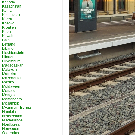
Kanada
Kasachstan
Kenia
Kolumbien
Korea
Kosovo
Kroatien
Kuba
Kuwait
Laos
Lettland
Libanon
Liechtenstein
Litauen
Luxemburg
Madagaskar
Malaysia
Marokko
Mazedonien
Mexiko
Moldawien
Monaco
Mongolei
Montenegro
Mosambik
Myanmar | Burma
Namibia
Neuseeland
Niederlande
Nordkorea
Norwegen
Österreich