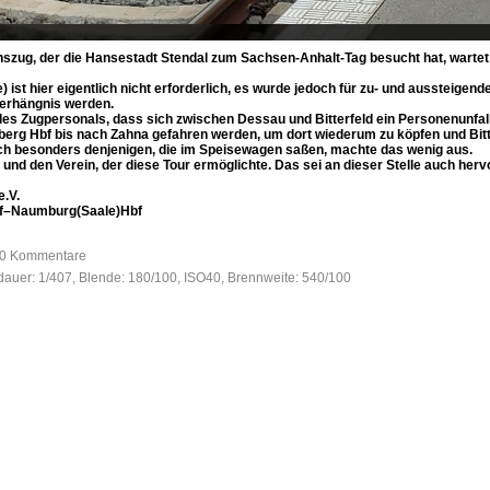
tionszug, der die Hansestadt Stendal zum Sachsen-Anhalt-Tag besucht hat, wart
 ist hier eigentlich nicht erforderlich, es wurde jedoch für zu- und aussteige
Verhängnis werden.
s Zugpersonals, dass sich zwischen Dessau und Bitterfeld ein Personenunfall
berg Hbf bis nach Zahna gefahren werden, um dort wiederum zu köpfen und Bitt
ch besonders denjenigen, die im Speisewagen saßen, machte das wenig aus.
nd den Verein, der diese Tour ermöglichte. Das sei an dieser Stelle auch her
e.V.
bf–Naumburg(Saale)Hbf
, 0 Kommentare
sdauer: 1/407, Blende: 180/100, ISO40, Brennweite: 540/100