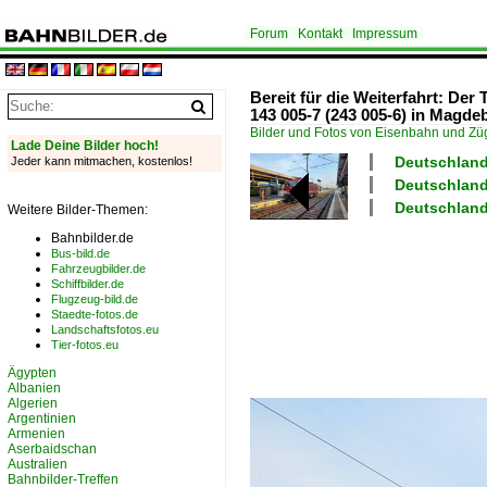
Forum
Kontakt
Impressum
Bereit für die Weiterfahrt: De
143 005-7 (243 005-6) in Magdeb
Bilder und Fotos von Eisenbahn und Z
Lade Deine Bilder hoch!
Deutschland
Jeder kann mitmachen, kostenlos!
Deutschland
Deutschland
Weitere Bilder-Themen:
Bahnbilder.de
Bus-bild.de
Fahrzeugbilder.de
Schiffbilder.de
Flugzeug-bild.de
Staedte-fotos.de
Landschaftsfotos.eu
Tier-fotos.eu
Ägypten
Albanien
Algerien
Argentinien
Armenien
Aserbaidschan
Australien
Bahnbilder-Treffen