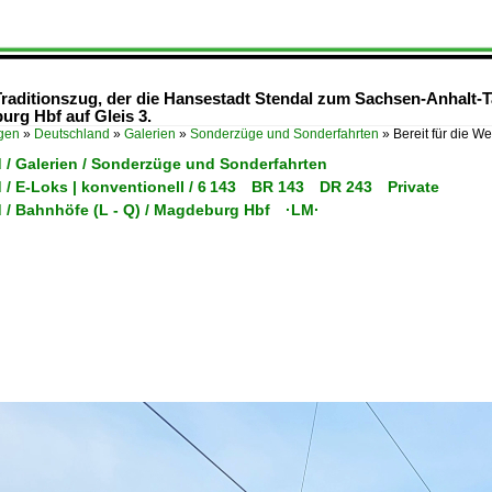
r Traditionszug, der die Hansestadt Stendal zum Sachsen-Anhalt
urg Hbf auf Gleis 3.
ügen
»
Deutschland
»
Galerien
»
Sonderzüge und Sonderfahrten
»
Bereit für die We
 / Galerien / Sonderzüge und Sonderfahrten
 / E-Loks | konventionell / 6 143 BR 143 DR 243 Private
 / Bahnhöfe (L - Q) / Magdeburg Hbf ·LM·