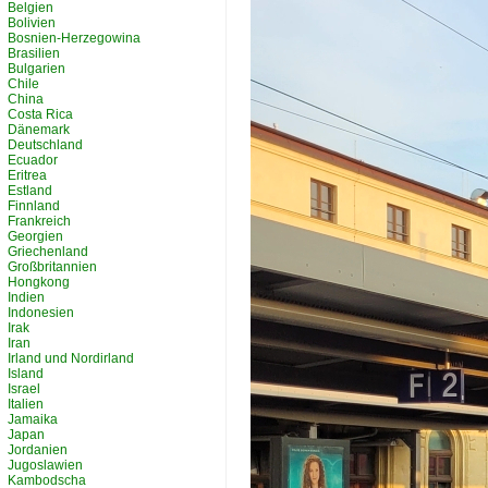
Belgien
Bolivien
Bosnien-Herzegowina
Brasilien
Bulgarien
Chile
China
Costa Rica
Dänemark
Deutschland
Ecuador
Eritrea
Estland
Finnland
Frankreich
Georgien
Griechenland
Großbritannien
Hongkong
Indien
Indonesien
Irak
Iran
Irland und Nordirland
Island
Israel
Italien
Jamaika
Japan
Jordanien
Jugoslawien
Kambodscha