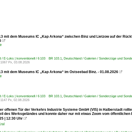
13 mit dem Museums IC „Kap Arkona“ zwischen Binz und Lietzow auf der Rückfahr
6

e
 / E-Loks | konventionell / 6 103 BR 103.1
,
Deutschland / Galerien / Sonderzüge und Sonde
1067 Px, 03.08.2026
13 mit dem Museums IC „Kap Arkona“ im Ostseebad Binz. - 01.08.2026

e
 / E-Loks | konventionell / 6 103 BR 103.1
,
Deutschland / Galerien / Sonderzüge und Sonde
1147 Px, 02.08.2026
r offenen Tür der Verkehrs Industrie Systeme GmbH (VIS) in Halberstadt rollte
Teil des Werksgeländes und konnte daher nur mit etwas Zoom vom öffentlic
25 | 12:30 Uhr

ral