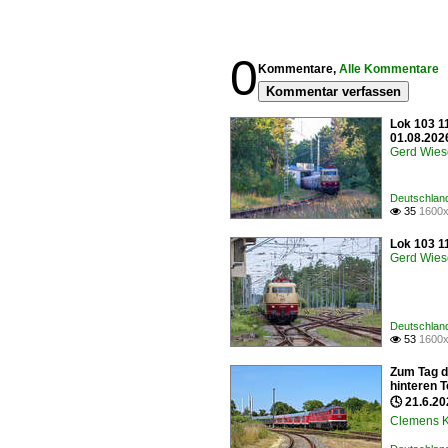
0
Kommentare,
Alle Kommentare
Kommentar verfassen
Lok 103 1
01.08.202
Gerd Wies
Deutschland
35
1600x

Lok 103 1
Gerd Wies
Deutschland
53
1600x

Zum Tag de
hinteren 
🕓 21.6.20
Clemens K