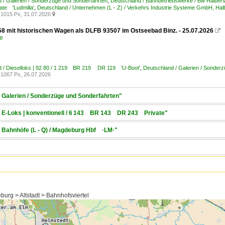
 / Galerien / Sonderzüge und Sonderfahrten
,
Deutschland / Bahnbetriebswerke / Bw Halbers
te 'Ludmilla'
,
Deutschland / Unternehmen (L - Z) / Verkehrs Industrie Systeme GmbH, Ha
1015 Px, 31.07.2026

58 mit historischen Wagen als DLFB 93507 im Ostseebad Binz. - 25.07.2026

e
d / Dieselloks | 92 80 / 1 219 BR 219 DR 119 'U-Boot'
,
Deutschland / Galerien / Sonder
1067 Px, 26.07.2026
/ Galerien / Sonderzüge und Sonderfahrten"
 / E-Loks | konventionell / 6 143 BR 143 DR 243 Private"
/ Bahnhöfe (L - Q) / Magdeburg Hbf ·LM·"
rg > Altstadt > Bahnhofsviertel