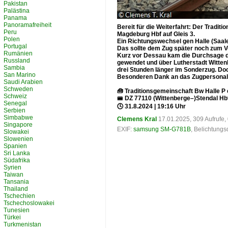
Pakistan
Palästina
Panama
Panoramafreiheit
Bereit für die Weiterfahrt: Der Tradi
Peru
Magdeburg Hbf auf Gleis 3.
Polen
Ein Richtungswechsel gen Halle (Saale)
Portugal
Das sollte dem Zug später noch zum 
Rumänien
Kurz vor Dessau kam die Durchsage de
Russland
gewendet und über Lutherstadt Witten
Sambia
drei Stunden länger im Sonderzug. Do
San Marino
Besonderen Dank an das Zugpersonal u
Saudi Arabien
Schweden
🧰 Traditionsgemeinschaft Bw Halle P 
Schweiz
🚝 DZ 77110 (Wittenberge–)Stendal H
Senegal
🕓 31.8.2024 | 19:16 Uhr
Serbien
Simbabwe
Clemens Kral
17.01.2025, 309 Aufrufe
Singapore
EXIF:
samsung SM-G781B
, Belichtung
Slowakei
Slowenien
Spanien
Sri Lanka
Südafrika
Syrien
Taiwan
Tansania
Thailand
Tschechien
Tschechoslowakei
Tunesien
Türkei
Turkmenistan