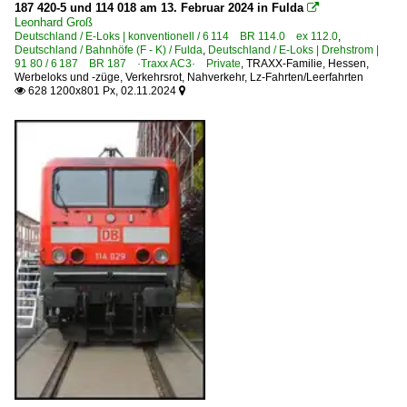
187 420-5 und 114 018 am 13. Februar 2024 in Fulda

Leonhard Groß
Deutschland / E-Loks | konventionell / 6 114 BR 114.0 ex 112.0
,
Deutschland / Bahnhöfe (F - K) / Fulda
,
Deutschland / E-Loks | Drehstrom |
91 80 / 6 187 BR 187 ·Traxx AC3· Private
,
TRAXX-Familie
,
Hessen
,
Werbeloks und -züge
,
Verkehrsrot
,
Nahverkehr
,
Lz-Fahrten/Leerfahrten
628 1200x801 Px, 02.11.2024

