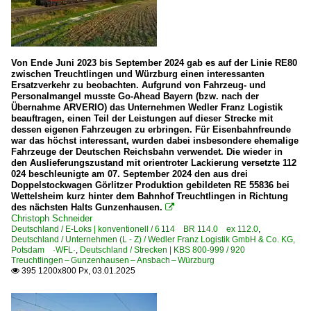
Von Ende Juni 2023 bis September 2024 gab es auf der Linie RE80
zwischen Treuchtlingen und Würzburg einen interessanten
Ersatzverkehr zu beobachten. Aufgrund von Fahrzeug- und
Personalmangel musste Go-Ahead Bayern (bzw. nach der
Übernahme ARVERIO) das Unternehmen Wedler Franz Logistik
beauftragen, einen Teil der Leistungen auf dieser Strecke mit
dessen eigenen Fahrzeugen zu erbringen. Für Eisenbahnfreunde
war das höchst interessant, wurden dabei insbesondere ehemalige
Fahrzeuge der Deutschen Reichsbahn verwendet. Die wieder in
den Auslieferungszustand mit orientroter Lackierung versetzte 112
024 beschleunigte am 07. September 2024 den aus drei
Doppelstockwagen Görlitzer Produktion gebildeten RE 55836 bei
Wettelsheim kurz hinter dem Bahnhof Treuchtlingen in Richtung
des nächsten Halts Gunzenhausen.

Christoph Schneider
Deutschland / E-Loks | konventionell / 6 114 BR 114.0 ex 112.0
,
Deutschland / Unternehmen (L - Z) / Wedler Franz Logistik GmbH & Co. KG,
Potsdam ·WFL·
,
Deutschland / Strecken | KBS 800-999 / 920
Treuchtlingen – Gunzenhausen – Ansbach – Würzburg
395 1200x800 Px, 03.01.2025
