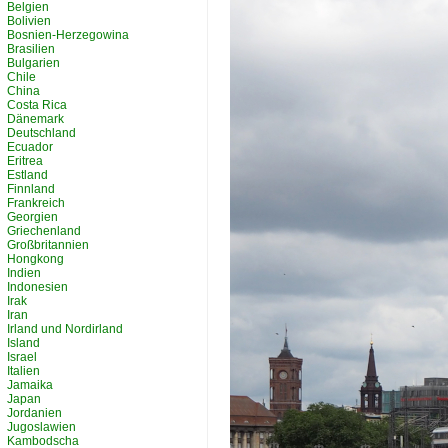
Belgien
Bolivien
Bosnien-Herzegowina
Brasilien
Bulgarien
Chile
China
Costa Rica
Dänemark
Deutschland
Ecuador
Eritrea
Estland
Finnland
Frankreich
Georgien
Griechenland
Großbritannien
Hongkong
Indien
Indonesien
Irak
Iran
Irland und Nordirland
Island
Israel
Italien
Jamaika
Japan
Jordanien
Jugoslawien
Kambodscha