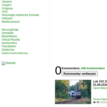
Ukraine
Ungarn
Uruguay
USA
Vereinigte Arabische Emirate
Vietnam
Weißrussland
Neuzugänge
Gemälde
Modellbahn
Virtual Reality
Gemischtes
Fotostellen
Zeitachse
Datenschutzerklärung
0
Kommentare,
Alle Kommentare
Kommentar verfassen
Lok 103 1
01.08.202
Gerd Wies
Deutschland
45
1600x
