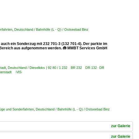
rfahrten
,
Deutschland / Bahnhöfe (L - Q) / Ostseebad Binz
 auch ein Sonderzug mit 232 701-3 (132 701-4). Der parkte im
hen Bereich aus aufgenommen werden. 🧰 MMBT Services GmbH
tadt
,
Deutschland / Dieselloks | 92 80 / 1 232 BR 232 DR 132 · DR
lberstadt ·VIS·
züge und Sonderfahrten
,
Deutschland / Bahnhöfe (L - Q) / Ostseebad Binz
zur Galerie
zur Galerie