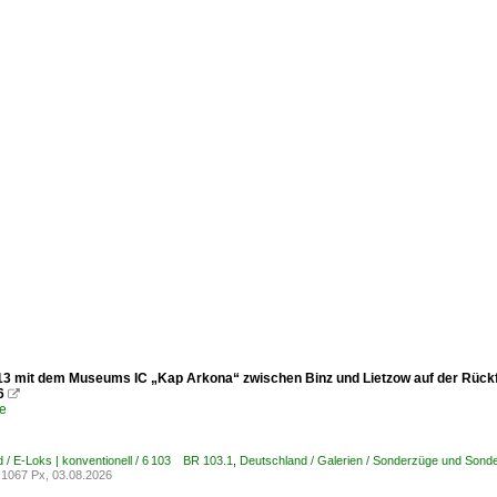
13 mit dem Museums IC „Kap Arkona“ zwischen Binz und Lietzow auf der Rückfahr
6

e
 / E-Loks | konventionell / 6 103 BR 103.1
,
Deutschland / Galerien / Sonderzüge und Sonde
1067 Px, 03.08.2026