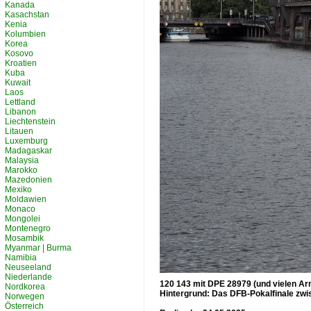
Kanada
Kasachstan
Kenia
Kolumbien
Korea
Kosovo
Kroatien
Kuba
Kuwait
Laos
Lettland
Libanon
Liechtenstein
Litauen
Luxemburg
Madagaskar
Malaysia
Marokko
Mazedonien
Mexiko
Moldawien
Monaco
Mongolei
Montenegro
Mosambik
Myanmar | Burma
Namibia
Neuseeland
Niederlande
120 143 mit DPE 28979 (und vielen Arm
Nordkorea
Hintergrund: Das DFB-Pokalfinale zwis
Norwegen
Österreich