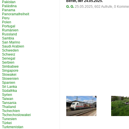
Berlin, der 24.05.2025.
Pakistan
Palästina
G. G.
25.05.2025, 602 Aufrufe, 0 Komme
Panama
Panoramafreiheit
Peru
Polen
Portugal
Rumänien
Russland
Sambia
San Marino
Saudi Arabien
Schweden
Schweiz
Senegal
Serbien
Simbabwe
Singapore
Slowakei
Slowenien
Spanien
Sri Lanka
Südafrika
Syrien
Taiwan
Tansania
Thailand
Tschechien
Tschechoslowakei
Tunesien
Türkei
Turkmenistan