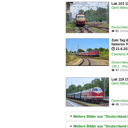
Lok 103 1
Gerd Wies
Deutschland
61
1600x

Zum Tag de
hinteren 
🕓 21.6.20
Clemens K
Deutschland
130.1 Priva
47
1600x

Lok 119 1
Gerd Wies
Deutschlan
46
1600x

Weitere Bilder aus "Deutschland 
Weitere Bilder aus "Deutschland 