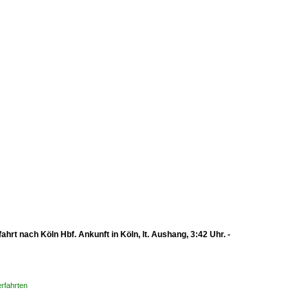
t nach Köln Hbf. Ankunft in Köln, lt. Aushang, 3:42 Uhr. -
rfahrten