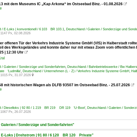
13 mit dem Museums IC „Kap Arkona“ im Ostseebad Binz. - 01.08.2026

e
 / E-Loks | konventionell / 6 103 BR 103.1
,
Deutschland / Galerien / Sonderzüge und Sonde
1147 Px, 02.08.2026
r offenen Tür der Verkehrs Industrie Systeme GmbH (VIS) in Halberstadt rollte
Teil des Werksgeländes und konnte daher nur mit etwas Zoom vom öffentlic
25 | 12:30 Uhr

ral
 / Galerien / Sonderzüge und Sonderfahrten
,
Deutschland / Bahnbetriebswerke / Bw Halbers
te 'Ludmilla'
,
Deutschland / Unternehmen (L - Z) / Verkehrs Industrie Systeme GmbH, Ha
1015 Px, 31.07.2026

58 mit historischen Wagen als DLFB 93507 im Ostseebad Binz. - 25.07.2026

e
d / Dieselloks | 92 80 / 1 219 BR 219 DR 119 'U-Boot'
,
Deutschland / Galerien / Sonder
1067 Px, 26.07.2026
/ Galerien / Sonderzüge und Sonderfahrten"
/ E-Loks | Drehstrom | 91 80 / 6 120 BR 120 Private"