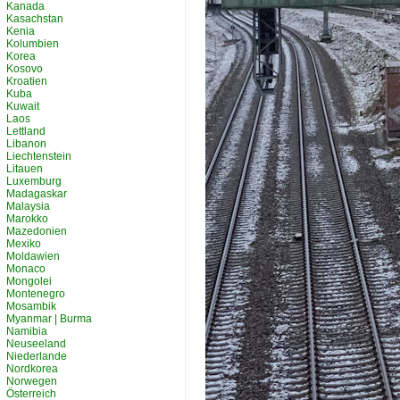
Kanada
Kasachstan
Kenia
Kolumbien
Korea
Kosovo
Kroatien
Kuba
Kuwait
Laos
Lettland
Libanon
Liechtenstein
Litauen
Luxemburg
Madagaskar
Malaysia
Marokko
Mazedonien
Mexiko
Moldawien
Monaco
Mongolei
Montenegro
Mosambik
Myanmar | Burma
Namibia
Neuseeland
Niederlande
Nordkorea
Norwegen
Österreich