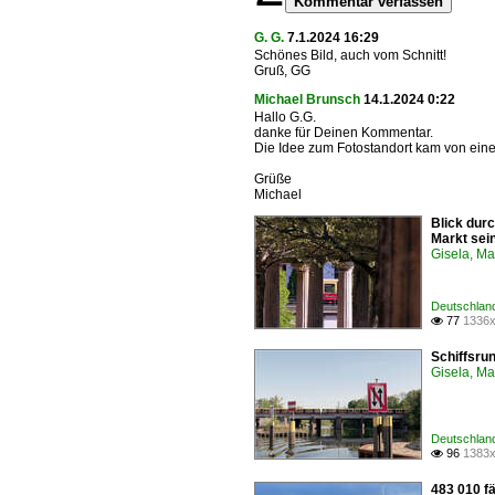
Kommentar verfassen
G. G.
7.1.2024 16:29
Schönes Bild, auch vom Schnitt!
Gruß, GG
Michael Brunsch
14.1.2024 0:22
Hallo G.G.
danke für Deinen Kommentar.
Die Idee zum Fotostandort kam von ein
Grüße
Michael
Blick dur
Markt sein
Gisela, Ma
Deutschlan
77
1336x

Schiffsrun
Gisela, Ma
Deutschlan
96
1383x

483 010 f