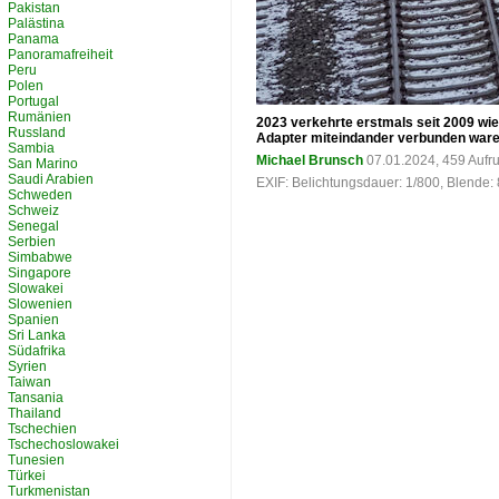
Pakistan
Palästina
Panama
Panoramafreiheit
Peru
Polen
Portugal
Rumänien
2023 verkehrte erstmals seit 2009 wi
Russland
Adapter miteindander verbunden waren
Sambia
Michael Brunsch
07.01.2024, 459 Aufr
San Marino
Saudi Arabien
EXIF: Belichtungsdauer: 1/800, Blende:
Schweden
Schweiz
Senegal
Serbien
Simbabwe
Singapore
Slowakei
Slowenien
Spanien
Sri Lanka
Südafrika
Syrien
Taiwan
Tansania
Thailand
Tschechien
Tschechoslowakei
Tunesien
Türkei
Turkmenistan