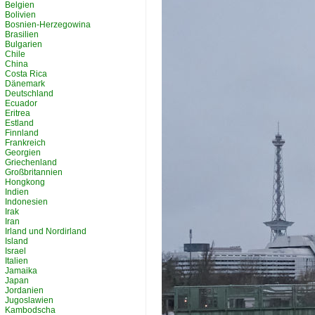
Belgien
Bolivien
Bosnien-Herzegowina
Brasilien
Bulgarien
Chile
China
Costa Rica
Dänemark
Deutschland
Ecuador
Eritrea
Estland
Finnland
Frankreich
Georgien
Griechenland
Großbritannien
Hongkong
Indien
Indonesien
Irak
Iran
Irland und Nordirland
Island
Israel
Italien
Jamaika
Japan
Jordanien
Jugoslawien
Kambodscha