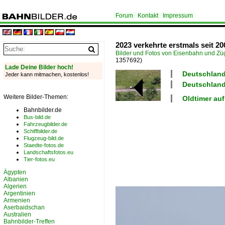
Forum
Kontakt
Impressum
2023 verkehrte erstmals seit 2
Bilder und Fotos von Eisenbahn und Z
1357692)
Lade Deine Bilder hoch!
Deutschland
Jeder kann mitmachen, kostenlos!
Deutschland 
Weitere Bilder-Themen:
Oldtimer auf
Bahnbilder.de
Bus-bild.de
Fahrzeugbilder.de
Schiffbilder.de
Flugzeug-bild.de
Staedte-fotos.de
Landschaftsfotos.eu
Tier-fotos.eu
Ägypten
Albanien
Algerien
Argentinien
Armenien
Aserbaidschan
Australien
Bahnbilder-Treffen