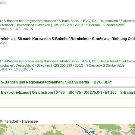
dler
d / S-Bahnen und Regionalstadtbahnen / S-Bahn Berlin ·BVG, DB·
,
Deutschland / Elektrot
tschalter'
,
Deutschland / Strecken | KBS 200-299 / 200.2 S Bernau – S Blankenfelde
x800 Px, 10.03.2026

rreicht als S8 nach Karow den S-Bahnhof Bornholmer Straße aus Richtung Ost
dler
d / S-Bahnen und Regionalstadtbahnen / S-Bahn Berlin ·BVG, DB·
,
Deutschland / Elektrot
tschalter'
,
Deutschland / Strecken | KBS 200-299 / 200.2 S Bernau – S Blankenfelde
x801 Px, 10.03.2026

 / S-Bahnen und Regionalstadtbahnen / S-Bahn Berlin ·BVG, DB·"
/ Elektrotriebzüge | Gleichstrom / 0 475 BR 475 · DR 275.0-8 · ET 165 S-Bahn
Wilmersdorf > Halensee