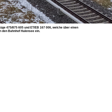
lzüge 475/875 605 und ET/EB 167 006, welche über einen
n den Bahnhof Halensee ein.