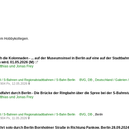
em Hobbykollegen.
ch die Kolonnaden - ... auf der Museumsinsel in Berlin auf eine auf der Stadt
 wird. 01.05.2026 (M)

tthias und Jonas Frey
d / S-Bahnen und Regionalstadtbahnen / S-Bahn Berlin ·BVG, DB·
,
Deutschland / Galerien 
904 Px, 12.05.2026

dfahrt durch Berlin - Die Brücke der Ringbahn über die Spree bei der S-Bahnst
tthias und Jonas Frey
d / S-Bahnen und Regionalstadtbahnen / S-Bahn Berlin ·BVG, DB·
,
Berlin
904 Px, 11.05.2026

ährt solo durch Berlin Bornholmer Straße in Richtung Pankow. Berlin 28.09.202