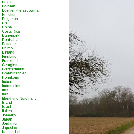
Belgien
Bolivien
Bosnien-Herzegowina
Brasilien
Bulgarien
Chile
China
Costa Rica
Dänemark
Deutschland
Ecuador
Eritrea
Estland
Finnland
Frankreich
Georgien
Griechenland
Großbritannien
Hongkong
Indien
Indonesien
Irak
Iran
Irland und Nordirland
Island
Israel
Italien
Jamaika
Japan
Jordanien
Jugoslawien
Kambodscha