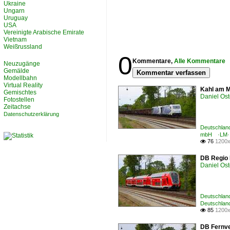
Ukraine
Ungarn
Uruguay
USA
Vereinigte Arabische Emirate
Vietnam
Weißrussland
0
Kommentare,
Alle Kommentare
Neuzugänge
Gemälde
Kommentar verfassen
Modellbahn
Virtual Reality
Kahl am M
Gemischtes
Daniel Ost
Fotostellen
Zeitachse
Datenschutzerklärung
Deutschland
mbH ·LM·
76
1200x

DB Regio 
Daniel Ost
Deutschland
Deutschland
85
1200x

DB Fernve