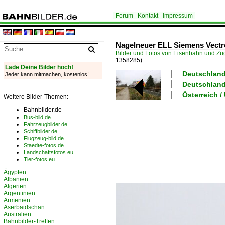
Forum
Kontakt
Impressum
Nagelneuer ELL Siemens Vectron
Bilder und Fotos von Eisenbahn und Z
1358285)
Lade Deine Bilder hoch!
Deutschland 
Jeder kann mitmachen, kostenlos!
Deutschland
Österreich 
Weitere Bilder-Themen:
Bahnbilder.de
Bus-bild.de
Fahrzeugbilder.de
Schiffbilder.de
Flugzeug-bild.de
Staedte-fotos.de
Landschaftsfotos.eu
Tier-fotos.eu
Ägypten
Albanien
Algerien
Argentinien
Armenien
Aserbaidschan
Australien
Bahnbilder-Treffen