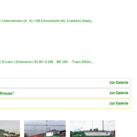
/ Unternehmen (A - K) / DB Fernverkehr AG, Frankfurt (Main)
,
 / E-Loks | Drehstrom | 91 80 / 6 186 BR 186 ·Traxx MS2e·
,
zur Galerie
zur Galerie
Private"
zur Galerie