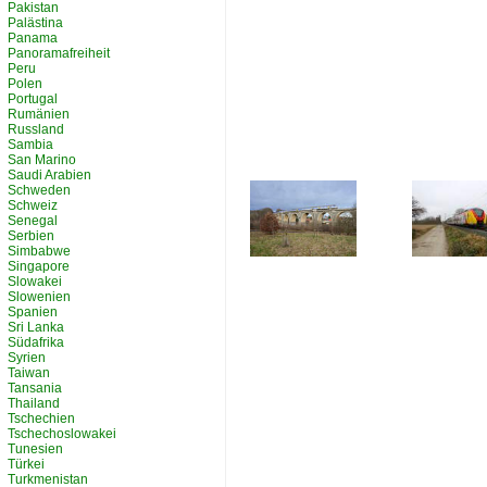
Pakistan
Palästina
Panama
Panoramafreiheit
Peru
Polen
Portugal
Rumänien
Russland
Sambia
San Marino
Saudi Arabien
Schweden
Schweiz
Senegal
Serbien
Simbabwe
Singapore
Slowakei
Slowenien
Spanien
Sri Lanka
Südafrika
Syrien
Taiwan
Tansania
Thailand
Tschechien
Tschechoslowakei
Tunesien
Türkei
Turkmenistan