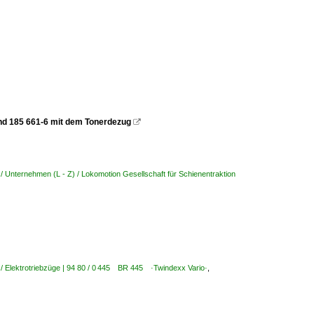
und 185 661-6 mit dem Tonerdezug

/ Unternehmen (L - Z) / Lokomotion Gesellschaft für Schienentraktion
/ Elektrotriebzüge | 94 80 / 0 445 BR 445 ·Twindexx Vario·
,