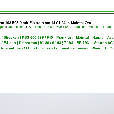
 193 508-9 mit Flixtrain am 14.01.24 in Maintal Ost
ügen
»
Deutschland
»
Strecken | KBS 600-699
»
640 Frankfurt – Maintal – Hanau –
/ Strecken | KBS 600-699 / 640 Frankfurt – Maintal – Hanau – As
 / E-Loks | Drehstrom | 91 80 / 6 193 ¦ 7 193 BR 193 ·Vectron A
/ Unternehmen / ELL - European Locomotive Leasing, Wien ·ELO