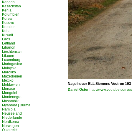
Kanada
Kasachstan
Kenia
Kolumbien
Korea
Kosovo
Kroatien
Kuba
Kuwait
Laos
Lettland
Libanon
Liechtenstein
Litauen
Luxemburg
Madagaskar
Malaysia
Marokko
Mazedonien
Mexiko
Nagelneuer ELL Siemens Vectron 193 50
Moldawien
Monaco
Daniel Oster
http://www.youtube.com/u
Mongolei
Montenegro
Mosambik
Myanmar | Burma
Namibia
Neuseeland
Niederlande
Nordkorea
Norwegen
Österreich