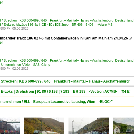
er
 / Strecken | KBS 600-699 / 640 Frankfurt – Maintal – Hanau – Aschaffenburg
,
Deutschland 
 / Elektrotriebzüge | 93 8x | ICE - IC / ICE 3neo BR 408 · 5 408 ·Velaro MS·
800 Px, 05.06.2026
bardier Traxx 186 027-6 mit Containerwagen in Kahl am Main am 24.04.26

er
 / Strecken | KBS 600-699 / 640 Frankfurt – Maintal – Hanau – Aschaffenburg
,
Deutschland
/ Unternehmen / Akiem SAS, Clichy
800 Px, 02.06.2026
/ Strecken | KBS 600-699 / 640 Frankfurt – Maintal – Hanau – Aschaffenburg"
/ E-Loks | Drehstrom | 91 80 / 6 193 ¦ 7 193 BR 193 ·Vectron AC/MS· 'X4 E' 
/ Unternehmen / ELL - European Locomotive Leasing, Wien ·ELOC·"