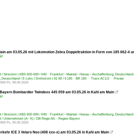
ain am 03.05.26 mit Lokomotion Zebra Doppeltraktion in Form von 185 662-4 
er
 / Strecken | KBS 600-699 / 640 Frankfurt – Maintal – Hanau – Aschaffenburg
,
Deutschland 
,
Deutschland / E-Loks | Drehstrom | 91 80 / 6 185 BR 185 ·Traxx AC1/2· Private
660 Px, 08.06.2026
Bayern Bombardier Twindexx 445 059 am 03.05.26 in Kahl am Main

er
 / Strecken | KBS 600-699 / 640 Frankfurt – Maintal – Hanau – Aschaffenburg
,
Deutschland 
 / Unternehmen (A - K) / DB Regio AG - Region Bayern
800 Px, 05.06.2026
rkehr ICE 3 Velaro Neo (408 xxx-x) am 03.05.26 in Kahl am Main
