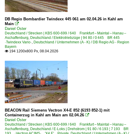
DB Regio Bombardier Twindexx 445 061 am 02.04.26 in Kahl am
Main

Daniel Oster
Deutschland / Strecken | KBS 600-699 / 640 Frankfurt – Maintal – Hanau –
Aschaffenburg
,
Deutschland / Elektrotriebzüge | 94 80 / 0 445 BR 445
·Twindexx Vario·
,
Deutschland / Unternehmen (A - K) / DB Regio AG - Region
Bayern
194 1200x800 Px, 08.04.2026

BEACON Rail Siemens Vectron X4-E 852 (6193 852-1) mit
Containerzug in Kahl am Main am 02.04.26

Daniel Oster
Deutschland / Strecken | KBS 600-699 / 640 Frankfurt – Maintal – Hanau –
Aschaffenburg
,
Deutschland / E-Loks | Drehstrom | 91 80 / 6 193 ¦ 7 193 BR
193 ·Vectron AC/MS· 'X4 E' Private
,
Deutschland / Unternehmen (A - K) /