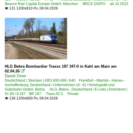
Beacon Rail Capital Europe GmbH, München ·BRCE·DISPO· ab 10.2023
131 1200x810 Px, 08.04.2026

HLG Bebra Bombardier Traxxx 187 347-0 in Kahl am Main am
02.04.26

Daniel Oster
Deutschland / Strecken | KBS 600-699 / 640 Frankfurt – Maintal – Hanau –
Aschaffenburg
,
Deutschland / Unternehmen (A - K) / Holzlogistik und
Güterbahn GmbH, Bebra ·HLG, Bebra·
,
Deutschland / E-Loks | Drehstrom |
91 80 / 6 187 BR 187 ·Traxx AC3· Private
138 1200x800 Px, 08.04.2026
