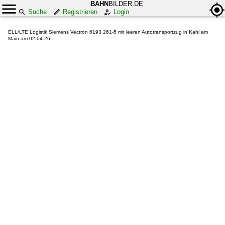
BAHN
BILDER.DE
Suche
Registrieren
Login
ELL/LTE Logistik Siemens Vectron 6193 261-5 mit leeren Autotransportzug in Kahl am
Main am 02.04.26