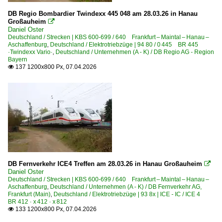
DB Regio Bombardier Twindexx 445 048 am 28.03.26 in Hanau
Großauheim

Daniel Oster
Deutschland / Strecken | KBS 600-699 / 640 Frankfurt – Maintal – Hanau –
Aschaffenburg
,
Deutschland / Elektrotriebzüge | 94 80 / 0 445 BR 445
·Twindexx Vario·
,
Deutschland / Unternehmen (A - K) / DB Regio AG - Region
Bayern
137 1200x800 Px, 07.04.2026

DB Fernverkehr ICE4 Treffen am 28.03.26 in Hanau Großauheim

Daniel Oster
Deutschland / Strecken | KBS 600-699 / 640 Frankfurt – Maintal – Hanau –
Aschaffenburg
,
Deutschland / Unternehmen (A - K) / DB Fernverkehr AG,
Frankfurt (Main)
,
Deutschland / Elektrotriebzüge | 93 8x | ICE - IC / ICE 4
BR 412 · x 412 · x 812
133 1200x800 Px, 07.04.2026
