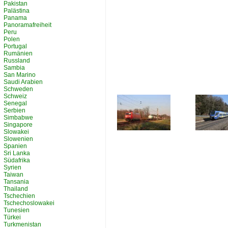
Pakistan
Palästina
Panama
Panoramafreiheit
Peru
Polen
Portugal
Rumänien
Russland
Sambia
San Marino
Saudi Arabien
Schweden
Schweiz
Senegal
Serbien
Simbabwe
Singapore
Slowakei
Slowenien
Spanien
Sri Lanka
Südafrika
Syrien
Taiwan
Tansania
Thailand
Tschechien
Tschechoslowakei
Tunesien
Türkei
Turkmenistan