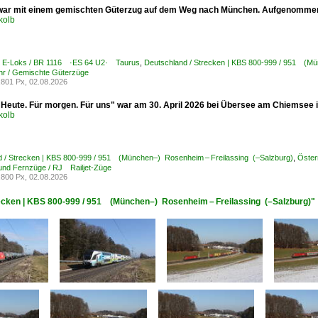
war mit einem gemischten Güterzug auf dem Weg nach München. Aufgenommen
kolb
 / E-Loks / BR 1116 ·ES 64 U2· Taurus
,
Deutschland / Strecken | KBS 800-999 / 951 (Mü
hr / Gemischte Güterzüge
801 Px, 02.08.2026
"Heute. Für morgen. Für uns" war am 30. April 2026 bei Übersee am Chiemsee
kolb
d / Strecken | KBS 800-999 / 951 (München–) Rosenheim – Freilassing (–Salzburg)
,
Öster
 und Fernzüge / RJ Railjet-Züge
800 Px, 02.08.2026
recken | KBS 800-999 / 951 (München–) Rosenheim – Freilassing (–Salzburg)"