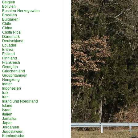
Belgien
Bolivien
Bosnien-Herzegowina
Brasilien
Bulgarien
Chile
China
Costa Rica
Dänemark
Deutschland
Ecuador
Eritrea
Estland
Finnland
Frankreich
Georgien
Griechenland
Großbritannien
Hongkong
Indien
Indonesien
Irak
Iran
Irland und Nordirland
Island
Israel
Italien
Jamaika
Japan
Jordanien
Jugoslawien
Kambodscha