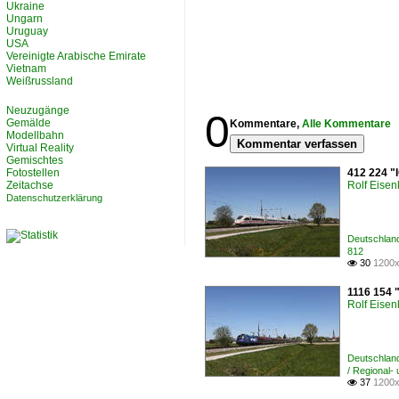
Ukraine
Ungarn
Uruguay
USA
Vereinigte Arabische Emirate
Vietnam
Weißrussland
Neuzugänge
0
Gemälde
Kommentare,
Alle Kommentare
Modellbahn
Kommentar verfassen
Virtual Reality
Gemischtes
Fotostellen
412 224 "
Zeitachse
Rolf Eisen
Datenschutzerklärung
Deutschlan
812
30
1200x

1116 154 
Rolf Eisen
Deutschlan
/ Regional-
37
1200x
