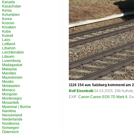
Kanada
Kasachstan
Kenia
Kolumbien
Korea
Kosovo
Kroatien
Kuba
Kuwait
Laos
Lettland
Libanon
Liechtenstein
Litauen
Luxemburg
Madagaskar
Malaysia
Marokko
Mazedonien
Mexiko
1116 154 aus Salzburg kommend am 20
Moldawien
Monaco
Rolf Eisenkolb
04.03.2025, 296 Aufruf
Mongolei
EXIF:
Canon Canon EOS 7D Mark II
, Da
Montenegro
Mosambik
Myanmar | Burma
Namibia
Neuseeland
Niederlande
Nordkorea
Norwegen
Österreich