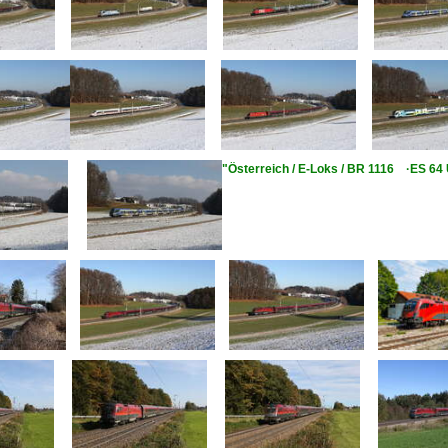
"Österreich / E-Loks / BR 1116 ·ES 64