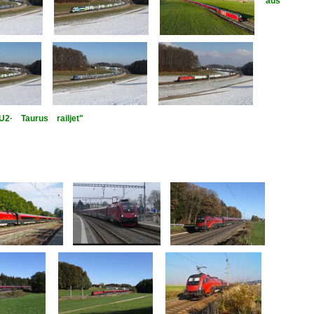
aus
 U2· Taurus railjet"