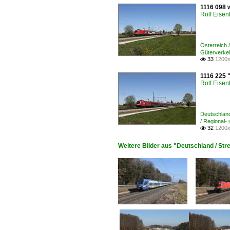
1116 098 
Rolf Eisen
Österreich
Güterverke
33
1200x

1116 225 
Rolf Eisen
Deutschlan
/ Regional-
32
1200x

Weitere Bilder aus "Deutschland / St