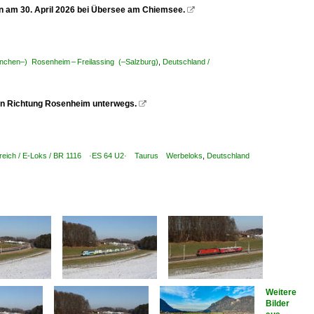
 am 30. April 2026 bei Übersee am Chiemsee.

nchen–) Rosenheim – Freilassing (–Salzburg)
,
Deutschland /
 in Richtung Rosenheim unterwegs.

reich / E-Loks / BR 1116 ·ES 64 U2· Taurus Werbeloks
,
Deutschland
Weitere
Bilder