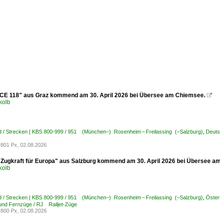
ICE 118" aus Graz kommend am 30. April 2026 bei Übersee am Chiemsee.

kolb
d / Strecken | KBS 800-999 / 951 (München–) Rosenheim – Freilassing (–Salzburg)
,
Deuts
801 Px, 02.08.2026
"Zugkraft für Europa" aus Salzburg kommend am 30. April 2026 bei Übersee a
kolb
d / Strecken | KBS 800-999 / 951 (München–) Rosenheim – Freilassing (–Salzburg)
,
Öster
 und Fernzüge / RJ Railjet-Züge
800 Px, 02.08.2026