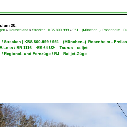
d am 20.
ügen
»
Deutschland
»
Strecken | KBS 800-999
»
951 (München–) Rosenheim – Frei
 / Strecken | KBS 800-999 / 951 (München–) Rosenheim – Freilas
/ E-Loks / BR 1116 ·ES 64 U2· Taurus railjet
 / Regional- und Fernzüge / RJ Railjet-Züge