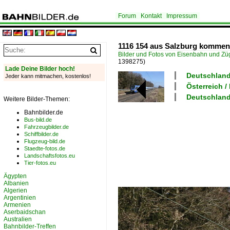
Forum
Kontakt
Impressum
1116 154 aus Salzburg kommen
Bilder und Fotos von Eisenbahn und Z
1398275)
Lade Deine Bilder hoch!
Deutschland
Jeder kann mitmachen, kostenlos!
Österreich 
Deutschland
Weitere Bilder-Themen:
Bahnbilder.de
Bus-bild.de
Fahrzeugbilder.de
Schiffbilder.de
Flugzeug-bild.de
Staedte-fotos.de
Landschaftsfotos.eu
Tier-fotos.eu
Ägypten
Albanien
Algerien
Argentinien
Armenien
Aserbaidschan
Australien
Bahnbilder-Treffen