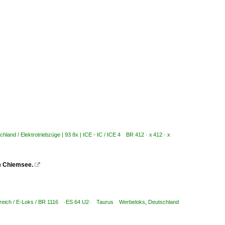
chland / Elektrotriebzüge | 93 8x | ICE - IC / ICE 4 BR 412 · x 412 · x
m Chiemsee.

reich / E-Loks / BR 1116 ·ES 64 U2· Taurus Werbeloks
,
Deutschland