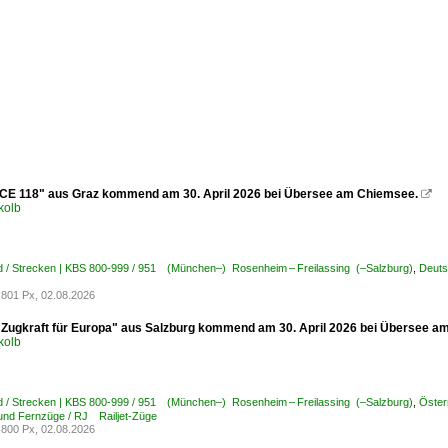
ICE 118" aus Graz kommend am 30. April 2026 bei Übersee am Chiemsee.

kolb
d / Strecken | KBS 800-999 / 951 (München–) Rosenheim – Freilassing (–Salzburg)
,
Deuts
801 Px, 02.08.2026
"Zugkraft für Europa" aus Salzburg kommend am 30. April 2026 bei Übersee a
kolb
d / Strecken | KBS 800-999 / 951 (München–) Rosenheim – Freilassing (–Salzburg)
,
Öster
 und Fernzüge / RJ Railjet-Züge
800 Px, 02.08.2026