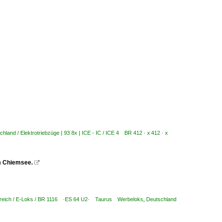
chland / Elektrotriebzüge | 93 8x | ICE - IC / ICE 4 BR 412 · x 412 · x
m Chiemsee.

reich / E-Loks / BR 1116 ·ES 64 U2· Taurus Werbeloks
,
Deutschland