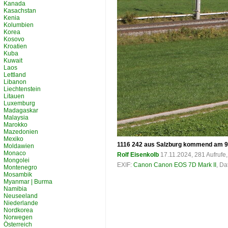
Kanada
Kasachstan
Kenia
Kolumbien
Korea
Kosovo
Kroatien
Kuba
Kuwait
Laos
Lettland
Libanon
Liechtenstein
Litauen
Luxemburg
Madagaskar
Malaysia
Marokko
Mazedonien
Mexiko
1116 242 aus Salzburg kommend am 9.
Moldawien
Monaco
Rolf Eisenkolb
17.11.2024, 281 Aufruf
Mongolei
EXIF:
Canon Canon EOS 7D Mark II
, Da
Montenegro
Mosambik
Myanmar | Burma
Namibia
Neuseeland
Niederlande
Nordkorea
Norwegen
Österreich