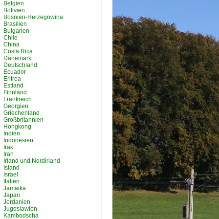
Belgien
Bolivien
Bosnien-Herzegowina
Brasilien
Bulgarien
Chile
China
Costa Rica
Dänemark
Deutschland
Ecuador
Eritrea
Estland
Finnland
Frankreich
Georgien
Griechenland
Großbritannien
Hongkong
Indien
Indonesien
Irak
Iran
Irland und Nordirland
Island
Israel
Italien
Jamaika
Japan
Jordanien
Jugoslawien
Kambodscha