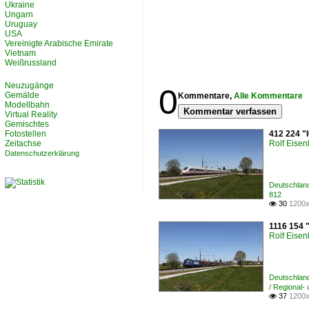
Ukraine
Ungarn
Uruguay
USA
Vereinigte Arabische Emirate
Vietnam
Weißrussland
Neuzugänge
0
Gemälde
Kommentare,
Alle Kommentare
Modellbahn
Kommentar verfassen
Virtual Reality
Gemischtes
Fotostellen
412 224 "
Zeitachse
Rolf Eisen
Datenschutzerklärung
Deutschlan
812
30
1200x

1116 154 
Rolf Eisen
Deutschlan
/ Regional-
37
1200x
