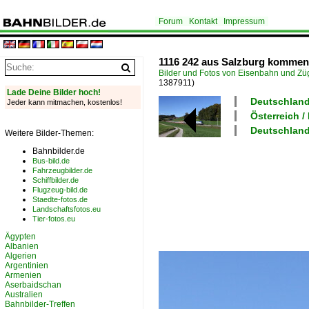
Forum
Kontakt
Impressum
1116 242 aus Salzburg kommen
Bilder und Fotos von Eisenbahn und Z
1387911)
Lade Deine Bilder hoch!
Deutschland
Jeder kann mitmachen, kostenlos!
Österreich 
Deutschland
Weitere Bilder-Themen:
Bahnbilder.de
Bus-bild.de
Fahrzeugbilder.de
Schiffbilder.de
Flugzeug-bild.de
Staedte-fotos.de
Landschaftsfotos.eu
Tier-fotos.eu
Ägypten
Albanien
Algerien
Argentinien
Armenien
Aserbaidschan
Australien
Bahnbilder-Treffen