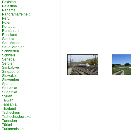
Pakistan
Palästina
Panama
Panoramafreiheit
Peru
Polen
Portugal
Rumänien
Russland
Sambia
San Marino
Saudi Arabien
Schweden
Schweiz
Senegal
Serbien
Simbabwe
Singapore
Slowakei
Slowenien
Spanien
Sri Lanka
Südafrika
Syrien
Taiwan
Tansania
Thailand
Tschechien
Tschechoslowakei
Tunesien
Türkei
Turkmenistan