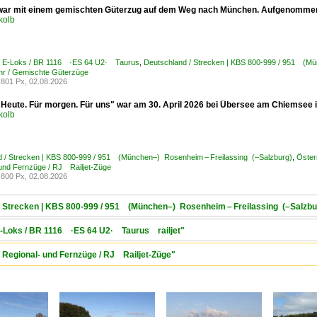
war mit einem gemischten Güterzug auf dem Weg nach München. Aufgenommen
kolb
 / E-Loks / BR 1116 ·ES 64 U2· Taurus
,
Deutschland / Strecken | KBS 800-999 / 951 (Mü
hr / Gemischte Güterzüge
801 Px, 02.08.2026
"Heute. Für morgen. Für uns" war am 30. April 2026 bei Übersee am Chiemsee
kolb
d / Strecken | KBS 800-999 / 951 (München–) Rosenheim – Freilassing (–Salzburg)
,
Öster
 und Fernzüge / RJ Railjet-Züge
800 Px, 02.08.2026
 / Strecken | KBS 800-999 / 951 (München–) Rosenheim – Freilassing (–Salzbu
 E-Loks / BR 1116 ·ES 64 U2· Taurus railjet"
/ Regional- und Fernzüge / RJ Railjet-Züge"