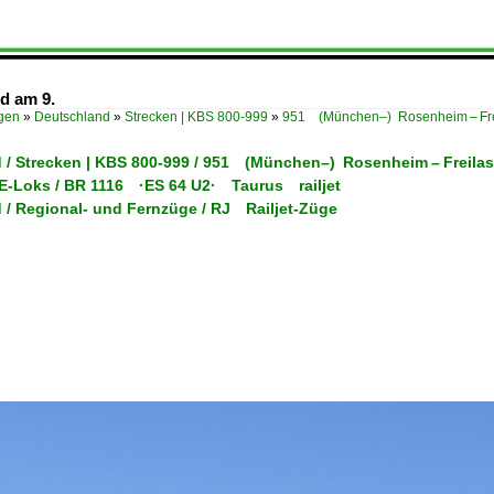
d am 9.
ügen
»
Deutschland
»
Strecken | KBS 800-999
»
951 (München–) Rosenheim – Frei
 / Strecken | KBS 800-999 / 951 (München–) Rosenheim – Freilas
/ E-Loks / BR 1116 ·ES 64 U2· Taurus railjet
 / Regional- und Fernzüge / RJ Railjet-Züge