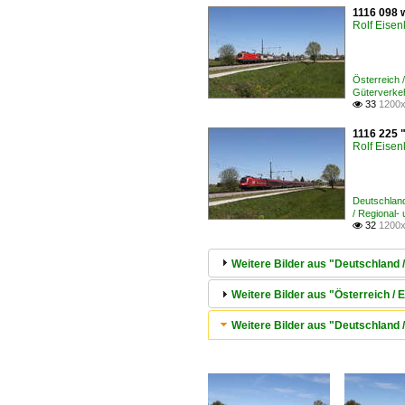
1116 098 
Rolf Eisen
Österreich
Güterverke
33
1200x

1116 225 
Rolf Eisen
Deutschlan
/ Regional-
32
1200x

Weitere Bilder aus "Deutschland
Weitere Bilder aus "Österreich /
Weitere Bilder aus "Deutschland 