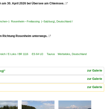
 am 30. April 2026 bei Übersee am Chiemsee.

nchen–) Rosenheim – Freilassing (–Salzburg)
,
Deutschland /
 in Richtung Rosenheim unterwegs.

reich / E-Loks / BR 1116 ·ES 64 U2· Taurus Werbeloks
,
Deutschland
zur Galerie
rg)"
zur Galerie
zur Galerie