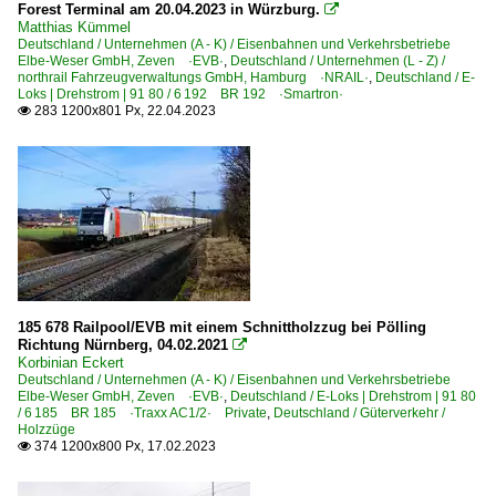
Forest Terminal am 20.04.2023 in Würzburg.

Matthias Kümmel
Deutschland / Unternehmen (A - K) / Eisenbahnen und Verkehrsbetriebe
Elbe-Weser GmbH, Zeven ·EVB·
,
Deutschland / Unternehmen (L - Z) /
northrail Fahrzeugverwaltungs GmbH, Hamburg ·NRAIL·
,
Deutschland / E-
Loks | Drehstrom | 91 80 / 6 192 BR 192 ·Smartron·
283 1200x801 Px, 22.04.2023

185 678 Railpool/EVB mit einem Schnittholzzug bei Pölling
Richtung Nürnberg, 04.02.2021

Korbinian Eckert
Deutschland / Unternehmen (A - K) / Eisenbahnen und Verkehrsbetriebe
Elbe-Weser GmbH, Zeven ·EVB·
,
Deutschland / E-Loks | Drehstrom | 91 80
/ 6 185 BR 185 ·Traxx AC1/2· Private
,
Deutschland / Güterverkehr /
Holzzüge
374 1200x800 Px, 17.02.2023
