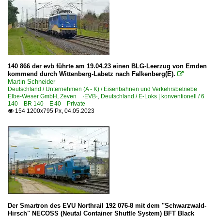
140 866 der evb führte am 19.04.23 einen BLG-Leerzug von Emden
kommend durch Wittenberg-Labetz nach Falkenberg(E).

Martin Schneider
Deutschland / Unternehmen (A - K) / Eisenbahnen und Verkehrsbetriebe
Elbe-Weser GmbH, Zeven ·EVB·
,
Deutschland / E-Loks | konventionell / 6
140 BR 140 E 40 Private
154 1200x795 Px, 04.05.2023

Der Smartron des EVU Northrail 192 076-8 mit dem "Schwarzwald-
Hirsch" NECOSS (Neutal Container Shuttle System) BFT Black