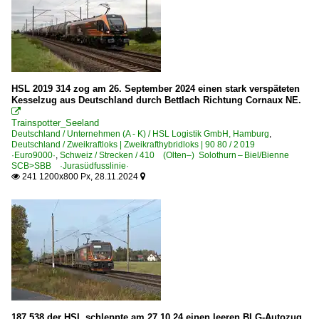
HSL 2019 314 zog am 26. September 2024 einen stark verspäteten
Kesselzug aus Deutschland durch Bettlach Richtung Cornaux NE.

Trainspotter_Seeland
Deutschland / Unternehmen (A - K) / HSL Logistik GmbH, Hamburg
,
Deutschland / Zweikraftloks | Zweikrafthybridloks | 90 80 / 2 019
·Euro9000·
,
Schweiz / Strecken / 410 (Olten–) Solothurn – Biel/Bienne
SCB>SBB ·Jurasüdfusslinie·
241 1200x800 Px, 28.11.2024


187 538 der HSL schleppte am 27.10.24 einen leeren BLG-Autozug