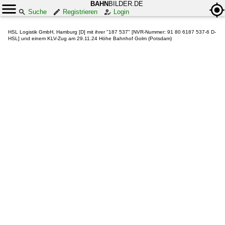
BAHN
BILDER.DE
Suche
Registrieren
Login
HSL Logistik GmbH, Hamburg [D] mit ihrer "187 537" [NVR-Nummer: 91 80 6187 537-6 D-
HSL] und einem KLV-Zug am 29.11.24 Höhe Bahnhof Golm (Potsdam)