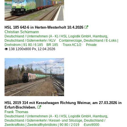
HSL 185 642-6 in Herten-Westerholt 10.4.2026

Christian Schürmann
Deutschland / Unternehmen (A - K) / HSL Logistik GmbH, Hamburg
,
Deutschland / Güterverkehr / KLV Containerzüge
,
Deutschland / E-Loks |
Drehstrom | 91 80 / 6 185 BR 185 ·Traxx AC1/2· Private
138 1200x800 Px, 12.04.2026

HSL 2019 314 mit Kesselwagen Richtung Weimar, am 27.03.2026 in
Erfurt-Bischleben.

Frank Thomas
Deutschland / Unternehmen (A - K) / HSL Logistik GmbH, Hamburg
,
Deutschland / Güterverkehr / Kessel- und Silozüge
,
Deutschland /
Zweikraftloks | Zweikrafthybridloks | 90 80 / 2 019 ·Euro9000·