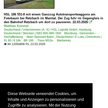
HSL 186 551-8 mit einem Ganzzug Autotransportwaggons am
Fotobaum bei Retzbach im Maintal. Der Zug fuhr im Gegengleis in
den Bahnhof Retzbach um dort zu pausieren. 22.03.2026

Matthias Kümmel
Deutschland / Unternehmen (A - K) / HSL Logistik GmbH, Hamburg
,
Deutschland / Strecken | KBS 800-999 / 800 Würzburg – Gemünden –
Aschaffenburg ·Main-Spessart-Bahn·
,
Deutschland / E-Loks | Drehstrom |
91 80 / 6 186 BR 186 ·Traxx MS2e· Werbeloks
94 1200x806 Px, 23.03.2026

Diese Webseite verwendet Cookies, um
Inhalte und Anzeigen zu personalisieren und
Zugriffe zu analysieren. Mit der Nutzung