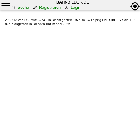
BAHN
BILDER.DE
Suche
Registrieren
Login
203 313 von DB InfraGO AG, in Dienst gestellt 1975 im Bw Leipzig HbF Süd 1975 als 110
825-7 abgestellt in Dresden Hbf im April 2026