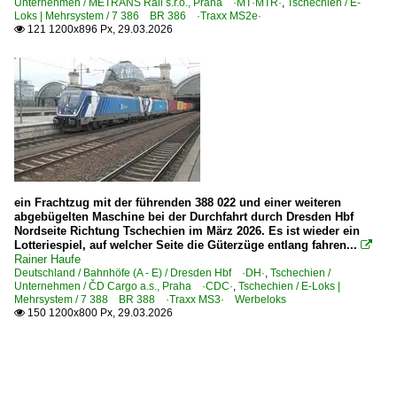
Unternehmen / METRANS Rail s.r.o., Praha ·MT·MTR·
,
Tschechien / E-
Loks | Mehrsystem / 7 386 BR 386 ·Traxx MS2e·
121 1200x896 Px, 29.03.2026

ein Frachtzug mit der führenden 388 022 und einer weiteren
abgebügelten Maschine bei der Durchfahrt durch Dresden Hbf
Nordseite Richtung Tschechien im März 2026. Es ist wieder ein
Lotteriespiel, auf welcher Seite die Güterzüge entlang fahren...

Rainer Haufe
Deutschland / Bahnhöfe (A - E) / Dresden Hbf ·DH·
,
Tschechien /
Unternehmen / ČD Cargo a.s., Praha ·CDC·
,
Tschechien / E-Loks |
Mehrsystem / 7 388 BR 388 ·Traxx MS3· Werbeloks
150 1200x800 Px, 29.03.2026
