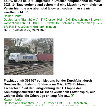
32140, heute bei SRI, abgestellt in Dresden Hauptbahnhof im März
2026. 14 Tage vorher stand schon mal eine Maschine vom gleichen
Verein hier; die war aber total tätowiert, sodass man sie nicht
veröffentlicht.

Rainer Haufe
Deutschland / Bahnhöfe (A - E) / Dresden Hbf ·DH·
,
Deutschland / E-Loks |
konventionell / 6 151 BR 151 Private
,
Deutschland / Unternehmen (L - Z) /
SRI Rail Invest GmbH, Grundremmingen
173 1200x800 Px, 29.03.2026

Frachtzug mit 386 087 von Metrans bei der Durchfahrt durch
Dresden Hauptbahnhof Südseite im März 2026 Richtung
Tschechien. Seit der Fertigstellung der 1. Etappe des
Kreuzungsbauwerkes in DH ist es wieder ein Lotteriespiel, auf
welcher Seite die Güterzüge entlang fahren...

Rainer Haufe
Deutschland / Bahnhöfe (A - E) / Dresden Hbf ·DH·
,
Tschechien /