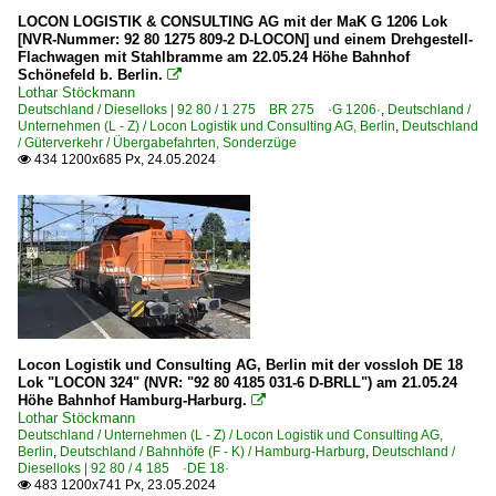
LOCON LOGISTIK & CONSULTING AG mit der MaK G 1206 Lok
[NVR-Nummer: 92 80 1275 809-2 D-LOCON] und einem Drehgestell-
Flachwagen mit Stahlbramme am 22.05.24 Höhe Bahnhof
Schönefeld b. Berlin.

Lothar Stöckmann
Deutschland / Dieselloks | 92 80 / 1 275 BR 275 ·G 1206·
,
Deutschland /
Unternehmen (L - Z) / Locon Logistik und Consulting AG, Berlin
,
Deutschland
/ Güterverkehr / Übergabefahrten, Sonderzüge
434 1200x685 Px, 24.05.2024

Locon Logistik und Consulting AG, Berlin mit der vossloh DE 18
Lok "LOCON 324" (NVR: "92 80 4185 031-6 D-BRLL") am 21.05.24
Höhe Bahnhof Hamburg-Harburg.

Lothar Stöckmann
Deutschland / Unternehmen (L - Z) / Locon Logistik und Consulting AG,
Berlin
,
Deutschland / Bahnhöfe (F - K) / Hamburg-Harburg
,
Deutschland /
Dieselloks | 92 80 / 4 185 ·DE 18·
483 1200x741 Px, 23.05.2024
