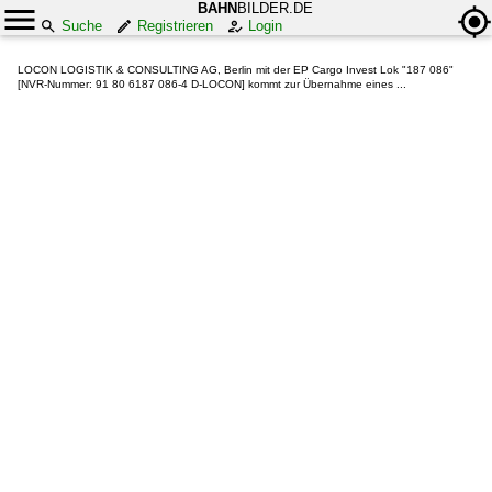
BAHN
BILDER.DE
Suche
Registrieren
Login
LOCON LOGISTIK & CONSULTING AG, Berlin mit der EP Cargo Invest Lok "187 086"
[NVR-Nummer: 91 80 6187 086-4 D-LOCON] kommt zur Übernahme eines ...