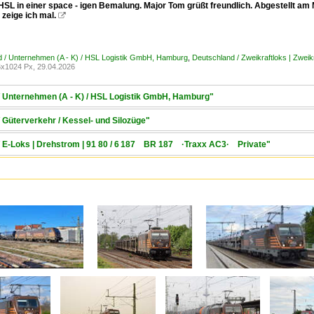
SL in einer space - igen Bemalung. Major Tom grüßt freundlich. Abgestellt am M
zeige ich mal.

 / Unternehmen (A - K) / HSL Logistik GmbH, Hamburg
,
Deutschland / Zweikraftloks | Zweik
x1024 Px, 29.04.2026
/ Unternehmen (A - K) / HSL Logistik GmbH, Hamburg"
 Güterverkehr / Kessel- und Silozüge"
 / E-Loks | Drehstrom | 91 80 / 6 187 BR 187 ·Traxx AC3· Private"