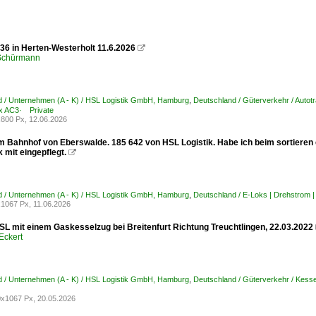
36 in Herten-Westerholt 11.6.2026

 Schürmann
 / Unternehmen (A - K) / HSL Logistik GmbH, Hamburg
,
Deutschland / Güterverkehr / Autot
x AC3· Private
800 Px, 12.06.2026
im Bahnhof von Eberswalde. 185 642 von HSL Logistik. Habe ich beim sortieren 
 mit eingepflegt.

 / Unternehmen (A - K) / HSL Logistik GmbH, Hamburg
,
Deutschland / E-Loks | Drehstrom
1067 Px, 11.06.2026
SL mit einem Gaskesselzug bei Breitenfurt Richtung Treuchtlingen, 22.03.2022
Eckert
 / Unternehmen (A - K) / HSL Logistik GmbH, Hamburg
,
Deutschland / Güterverkehr / Kesse
x1067 Px, 20.05.2026