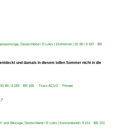
ransportzüge
,
Deutschland / E-Loks | Drehstrom | 91 80 / 6 187 BR
entdeckt und damals in diesem tollen Sommer nicht in die
 | 91 80 / 6 185 BR 185 ·Traxx AC1/2· Private

l- und Silozüge
,
Deutschland / E-Loks | konventionell / 6 151 BR 151