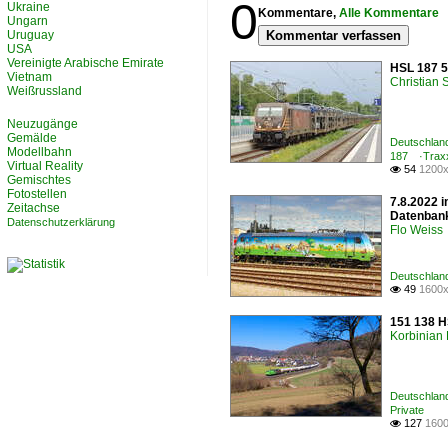
0
Ukraine
Kommentare,
Alle Kommentare
Ungarn
Uruguay
Kommentar verfassen
USA
Vereinigte Arabische Emirate
HSL 187 5
Vietnam
Christian
Weißrussland
Neuzugänge
Gemälde
Deutschland
Modellbahn
187 ·Trax
Virtual Reality
54
1200x

Gemischtes
Fotostellen
7.8.2022 
Zeitachse
Datenbank
Datenschutzerklärung
Flo Weiss
Deutschland
49
1600x

151 138 H
Korbinian 
Deutschland
Private
127
1600
