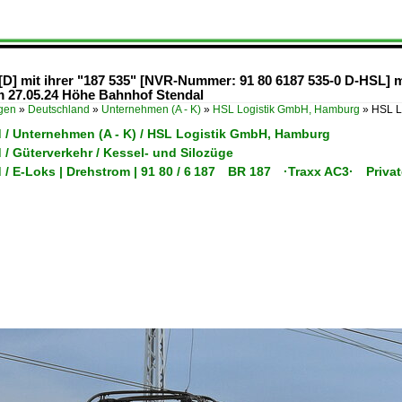
] mit ihrer "187 535" [NVR-Nummer: 91 80 6187 535-0 D-HSL] m
 27.05.24 Höhe Bahnhof Stendal
ügen
»
Deutschland
»
Unternehmen (A - K)
»
HSL Logistik GmbH, Hamburg
»
HSL L
 / Unternehmen (A - K) / HSL Logistik GmbH, Hamburg
/ Güterverkehr / Kessel- und Silozüge
 / E-Loks | Drehstrom | 91 80 / 6 187 BR 187 ·Traxx AC3· Privat