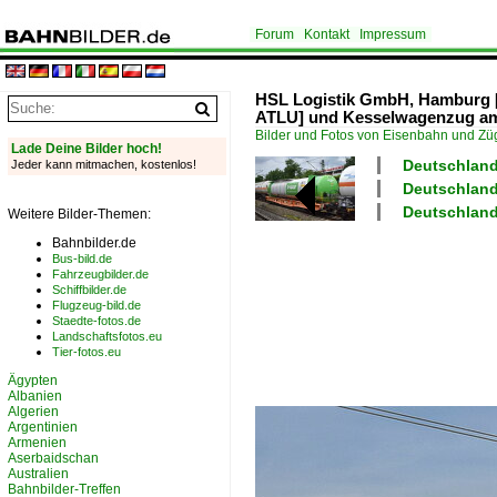
Forum
Kontakt
Impressum
HSL Logistik GmbH, Hamburg [D
ATLU] und Kesselwagenzug am
Bilder und Fotos von Eisenbahn und Z
Lade Deine Bilder hoch!
Deutschland
Jeder kann mitmachen, kostenlos!
Deutschland 
Deutschland
Weitere Bilder-Themen:
Bahnbilder.de
Bus-bild.de
Fahrzeugbilder.de
Schiffbilder.de
Flugzeug-bild.de
Staedte-fotos.de
Landschaftsfotos.eu
Tier-fotos.eu
Ägypten
Albanien
Algerien
Argentinien
Armenien
Aserbaidschan
Australien
Bahnbilder-Treffen