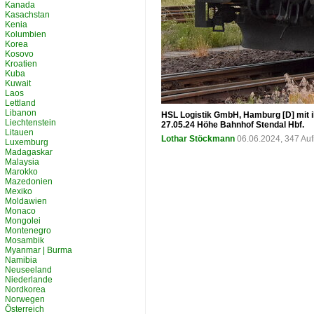
Kanada
Kasachstan
Kenia
Kolumbien
Korea
Kosovo
Kroatien
Kuba
Kuwait
Laos
Lettland
Libanon
HSL Logistik GmbH, Hamburg [D] mit 
Liechtenstein
27.05.24 Höhe Bahnhof Stendal Hbf.
Litauen
Lothar Stöckmann
06.06.2024, 347 Au
Luxemburg
Madagaskar
Malaysia
Marokko
Mazedonien
Mexiko
Moldawien
Monaco
Mongolei
Montenegro
Mosambik
Myanmar | Burma
Namibia
Neuseeland
Niederlande
Nordkorea
Norwegen
Österreich