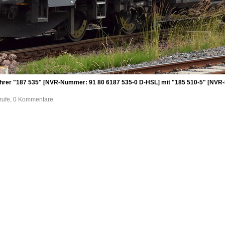
ihrer "187 535" [NVR-Nummer: 91 80 6187 535-0 D-HSL] mit "185 510-5" [N
frufe, 0 Kommentare