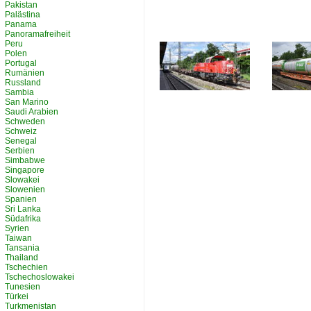
Pakistan
Palästina
Panama
Panoramafreiheit
Peru
Polen
Portugal
Rumänien
Russland
Sambia
San Marino
Saudi Arabien
Schweden
Schweiz
Senegal
Serbien
Simbabwe
Singapore
Slowakei
Slowenien
Spanien
Sri Lanka
Südafrika
Syrien
Taiwan
Tansania
Thailand
Tschechien
Tschechoslowakei
Tunesien
Türkei
Turkmenistan