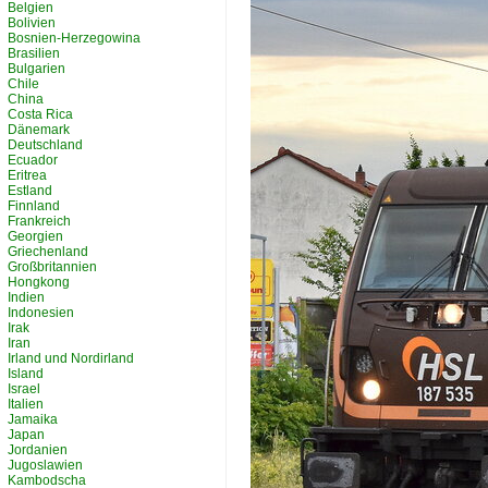
Belgien
Bolivien
Bosnien-Herzegowina
Brasilien
Bulgarien
Chile
China
Costa Rica
Dänemark
Deutschland
Ecuador
Eritrea
Estland
Finnland
Frankreich
Georgien
Griechenland
Großbritannien
Hongkong
Indien
Indonesien
Irak
Iran
Irland und Nordirland
Island
Israel
Italien
Jamaika
Japan
Jordanien
Jugoslawien
Kambodscha