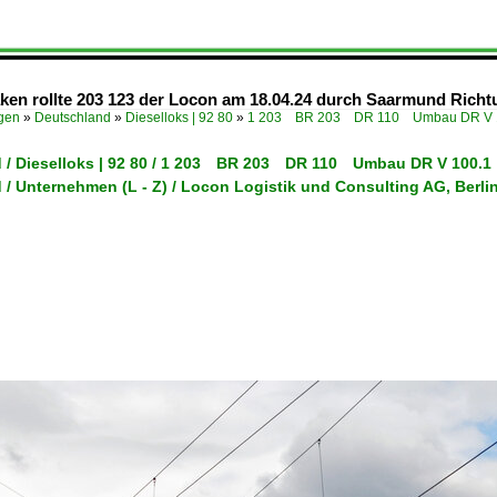
en rollte 203 123 der Locon am 18.04.24 durch Saarmund Richt
ügen
»
Deutschland
»
Dieselloks | 92 80
»
1 203 BR 203 DR 110 Umbau DR V 1
 / Dieselloks | 92 80 / 1 203 BR 203 DR 110 Umbau DR V 100.1
/ Unternehmen (L - Z) / Locon Logistik und Consulting AG, Berli