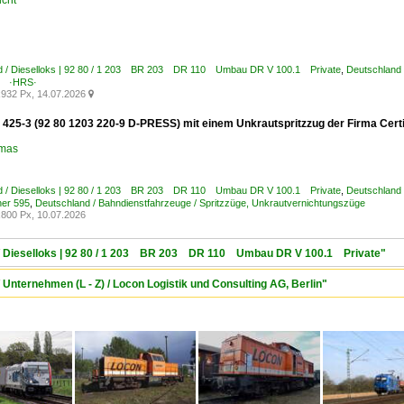
icht
d / Dieselloks | 92 80 / 1 203 BR 203 DR 110 Umbau DR V 100.1 Private
,
Deutschland 
g ·HRS·
932 Px, 14.07.2026

425-3 (92 80 1203 220-9 D-PRESS) mit einem Unkrautspritzzug der Firma Certis 
omas
d / Dieselloks | 92 80 / 1 203 BR 203 DR 110 Umbau DR V 100.1 Private
,
Deutschland
her 595
,
Deutschland / Bahndienstfahrzeuge / Spritzzüge, Unkrautvernichtungszüge
800 Px, 10.07.2026
d / Dieselloks | 92 80 / 1 203 BR 203 DR 110 Umbau DR V 100.1 Private"
 Unternehmen (L - Z) / Locon Logistik und Consulting AG, Berlin"