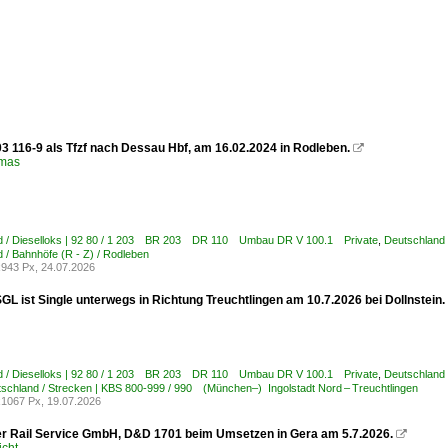
03 116-9 als Tfzf nach Dessau Hbf, am 16.02.2024 in Rodleben.

omas
d / Dieselloks | 92 80 / 1 203 BR 203 DR 110 Umbau DR V 100.1 Private
,
Deutschland 
 / Bahnhöfe (R - Z) / Rodleben
943 Px, 24.07.2026
GL ist Single unterwegs in Richtung Treuchtlingen am 10.7.2026 bei Dollnstein.
d / Dieselloks | 92 80 / 1 203 BR 203 DR 110 Umbau DR V 100.1 Private
,
Deutschland 
schland / Strecken | KBS 800-999 / 990 (München–) Ingolstadt Nord – Treuchtlingen
1067 Px, 19.07.2026
 Rail Service GmbH, D&D 1701 beim Umsetzen in Gera am 5.7.2026.
