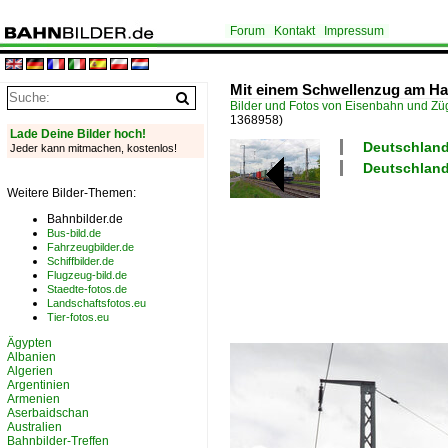
Forum
Kontakt
Impressum
Mit einem Schwellenzug am Hak
Bilder und Fotos von Eisenbahn und Z
1368958)
Lade Deine Bilder hoch!
Deutschland
Jeder kann mitmachen, kostenlos!
Deutschland 
Weitere Bilder-Themen:
Bahnbilder.de
Bus-bild.de
Fahrzeugbilder.de
Schiffbilder.de
Flugzeug-bild.de
Staedte-fotos.de
Landschaftsfotos.eu
Tier-fotos.eu
Ägypten
Albanien
Algerien
Argentinien
Armenien
Aserbaidschan
Australien
Bahnbilder-Treffen