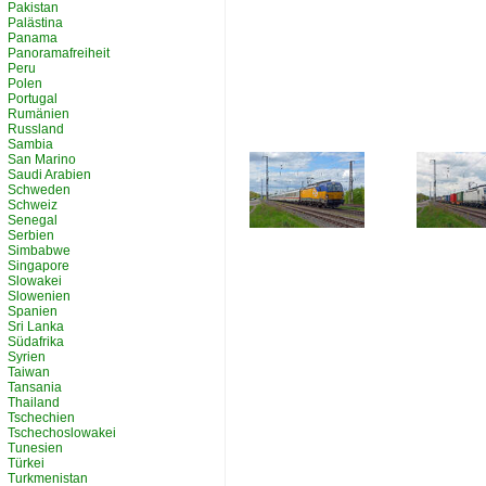
Pakistan
Palästina
Panama
Panoramafreiheit
Peru
Polen
Portugal
Rumänien
Russland
Sambia
San Marino
Saudi Arabien
Schweden
Schweiz
Senegal
Serbien
Simbabwe
Singapore
Slowakei
Slowenien
Spanien
Sri Lanka
Südafrika
Syrien
Taiwan
Tansania
Thailand
Tschechien
Tschechoslowakei
Tunesien
Türkei
Turkmenistan