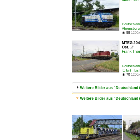
Mario Ulbr
Deutschlan
Ahrensbur
58
1200x

MTEG 204 
Ost.

Frank Th
Deutschlan
Erfurt bis
70
1200x

Weitere Bilder aus "Deutschlan
Weitere Bilder aus "Deutschland /