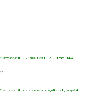
/ Unternehmen (L - Z) / Raildox GmbH u Co.KG, Erfurt ·RDX·
,

/ Unternehmen (L - Z) / Schienen Güter Logistik GmbH, Rangsdorf