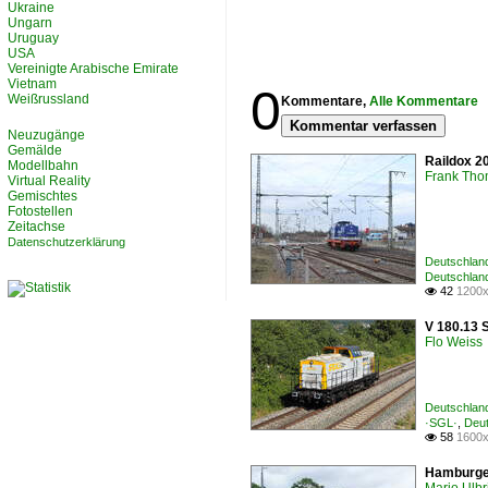
Ukraine
Ungarn
Uruguay
USA
Vereinigte Arabische Emirate
Vietnam
0
Weißrussland
Kommentare,
Alle Kommentare
Kommentar verfassen
Neuzugänge
Gemälde
Raildox 2
Modellbahn
Frank Th
Virtual Reality
Gemischtes
Fotostellen
Zeitachse
Datenschutzerklärung
Deutschlan
Deutschland
42
1200x

V 180.13 S
Flo Weiss
Deutschlan
·SGL·
,
Deut
58
1600x

Hamburger