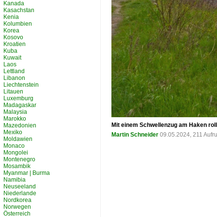
Kanada
Kasachstan
Kenia
Kolumbien
Korea
Kosovo
Kroatien
Kuba
Kuwait
Laos
Lettland
Libanon
Liechtenstein
Litauen
Luxemburg
Madagaskar
Malaysia
Marokko
Mit einem Schwellenzug am Haken rol
Mazedonien
Mexiko
Martin Schneider
09.05.2024, 211 Aufr
Moldawien
Monaco
Mongolei
Montenegro
Mosambik
Myanmar | Burma
Namibia
Neuseeland
Niederlande
Nordkorea
Norwegen
Österreich