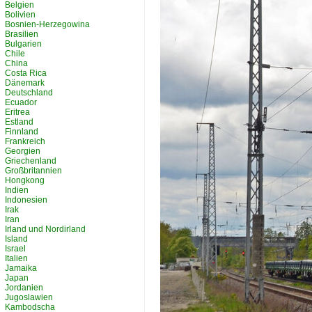
Belgien
Bolivien
Bosnien-Herzegowina
Brasilien
Bulgarien
Chile
China
Costa Rica
Dänemark
Deutschland
Ecuador
Eritrea
Estland
Finnland
Frankreich
Georgien
Griechenland
Großbritannien
Hongkong
Indien
Indonesien
Irak
Iran
Irland und Nordirland
Island
Israel
Italien
Jamaika
Japan
Jordanien
Jugoslawien
Kambodscha