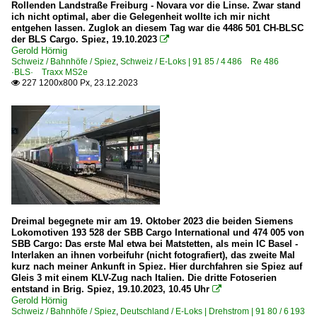
Rollenden Landstraße Freiburg - Novara vor die Linse. Zwar stand
ich nicht optimal, aber die Gelegenheit wollte ich mir nicht
entgehen lassen. Zuglok an diesem Tag war die 4486 501 CH-BLSC
der BLS Cargo. Spiez, 19.10.2023

Gerold Hörnig
Schweiz / Bahnhöfe / Spiez
,
Schweiz / E-Loks | 91 85 / 4 486 Re 486
·BLS· Traxx MS2e
227 1200x800 Px, 23.12.2023

Dreimal begegnete mir am 19. Oktober 2023 die beiden Siemens
Lokomotiven 193 528 der SBB Cargo International und 474 005 von
SBB Cargo: Das erste Mal etwa bei Matstetten, als mein IC Basel -
Interlaken an ihnen vorbeifuhr (nicht fotografiert), das zweite Mal
kurz nach meiner Ankunft in Spiez. Hier durchfahren sie Spiez auf
Gleis 3 mit einem KLV-Zug nach Italien. Die dritte Fotoserien
entstand in Brig. Spiez, 19.10.2023, 10.45 Uhr

Gerold Hörnig
Schweiz / Bahnhöfe / Spiez
,
Deutschland / E-Loks | Drehstrom | 91 80 / 6 193