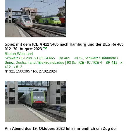
Spiez mit dem ICE 4 412 9485 nach Hamburg und der BLS Re 465
012. 30. August 2023

Stefan Wohlfahrt
Schweiz / E-Loks | 91 85 / 4 465 Re 465 ·BLS·
,
Schweiz / Bahnhöfe /
Spiez
,
Deutschland / Elektrotriebzüge | 93 8x | ICE - IC / ICE 4 BR 412 · x
412 · x 812
321 1500x957 Px, 27.02.2024

Am Abend des 19. Oktobers 2023 fuhr mir endlich ein Zug der