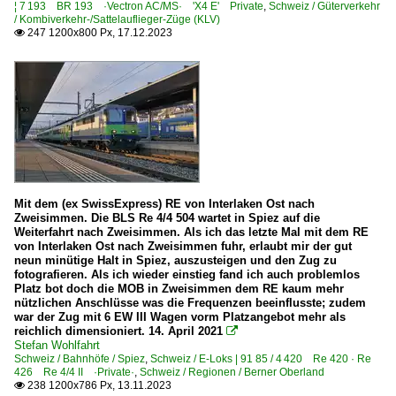
¦ 7 193 BR 193 ·Vectron AC/MS· 'X4 E' Private
,
Schweiz / Güterverkehr
/ Kombiverkehr-/Sattelauflieger-Züge (KLV)
247 1200x800 Px, 17.12.2023

Mit dem (ex SwissExpress) RE von Interlaken Ost nach
Zweisimmen. Die BLS Re 4/4 504 wartet in Spiez auf die
Weiterfahrt nach Zweisimmen. Als ich das letzte Mal mit dem RE
von Interlaken Ost nach Zweisimmen fuhr, erlaubt mir der gut
neun minütige Halt in Spiez, auszusteigen und den Zug zu
fotografieren. Als ich wieder einstieg fand ich auch problemlos
Platz bot doch die MOB in Zweisimmen dem RE kaum mehr
nützlichen Anschlüsse was die Frequenzen beeinflusste; zudem
war der Zug mit 6 EW III Wagen vorm Platzangebot mehr als
reichlich dimensioniert. 14. April 2021

Stefan Wohlfahrt
Schweiz / Bahnhöfe / Spiez
,
Schweiz / E-Loks | 91 85 / 4 420 Re 420 · Re
426 Re 4/4 II ·Private·
,
Schweiz / Regionen / Berner Oberland
238 1200x786 Px, 13.11.2023
