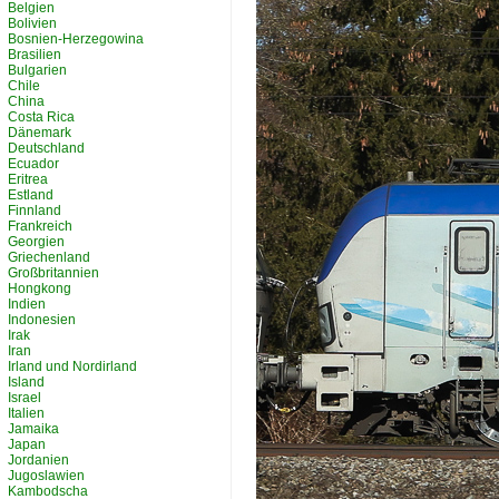
Belgien
Bolivien
Bosnien-Herzegowina
Brasilien
Bulgarien
Chile
China
Costa Rica
Dänemark
Deutschland
Ecuador
Eritrea
Estland
Finnland
Frankreich
Georgien
Griechenland
Großbritannien
Hongkong
Indien
Indonesien
Irak
Iran
Irland und Nordirland
Island
Israel
Italien
Jamaika
Japan
Jordanien
Jugoslawien
Kambodscha