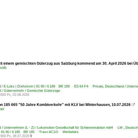
it einem gemischten Güterzug aus Salzburg kommend am 30. April 2026 bei 
kolb
d / E-Loks | Drehstrom | 91 80 / 6 189 BR 189 ·ES 64 F4· Private
,
Deutschland / Untern
 / Güterverkehr / Gemischte Güterzüge
800 Px, 02.08.2026
n 185 665 "50 Jahre Kombiverkehr" mit KLV bei Winterhausen, 10.07.2026

yer
 / Unternehmen (L - Z) / Lokomotion Gesellschaft für Schienentraktion mbH ·LM·
,
Deutsch
| 91 80 / 6 185 BR 185 ·Traxx AC1/2· Werbeloks
900 Px, 28.07.2026
