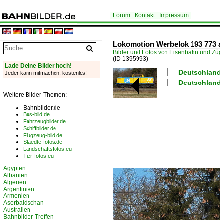
Forum
Kontakt
Impressum
Lokomotion Werbelok 193 773 a
Bilder und Fotos von Eisenbahn und Z
(ID 1395993)
Lade Deine Bilder hoch!
Deutschland
Jeder kann mitmachen, kostenlos!
Deutschland
Weitere Bilder-Themen:
Bahnbilder.de
Bus-bild.de
Fahrzeugbilder.de
Schiffbilder.de
Flugzeug-bild.de
Staedte-fotos.de
Landschaftsfotos.eu
Tier-fotos.eu
Ägypten
Albanien
Algerien
Argentinien
Armenien
Aserbaidschan
Australien
Bahnbilder-Treffen