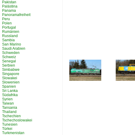
Pakistan
Palästina
Panama
Panoramafreiheit
Peru
Polen
Portugal
Rumänien
Russland
Sambia
San Marino
Saudi Arabien
Schweden
Schweiz
Senegal
Serbien
Simbabwe
Singapore
Slowakei
Slowenien
Spanien
Sri Lanka
Südafrika
Syrien
Taiwan
Tansania
Thailand
Tschechien
Tschechoslowakei
Tunesien
Türkei
Turkmenistan