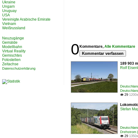
Ukraine
Ungarn
Uruguay
USA
Vereinigte Arabische Emirate
Vietnam
Weißrussland
Neuzugänge
Gemälde
0
Kommentare,
Alle Kommentare
Modellbahn
Virtual Reality
Kommentar verfassen
Gemischtes
Fotostellen
189 903 m
Zeitachse
Rolf Eisen
Datenschutzerklärung
Deutschlan
Deutschland
29
1200x

Lokomotio
Stefan Ma
Deutschland
Drehstrom 
29
1350x
