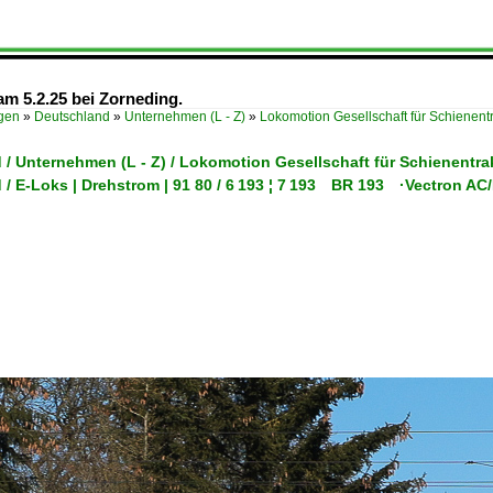
m 5.2.25 bei Zorneding.
ügen
»
Deutschland
»
Unternehmen (L - Z)
»
Lokomotion Gesellschaft für Schienen
 / Unternehmen (L - Z) / Lokomotion Gesellschaft für Schienent
 / E-Loks | Drehstrom | 91 80 / 6 193 ¦ 7 193 BR 193 ·Vectron A