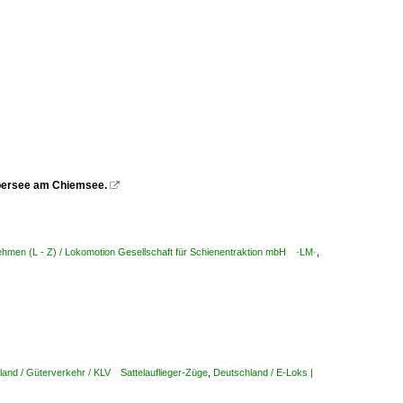
Übersee am Chiemsee.

ehmen (L - Z) / Lokomotion Gesellschaft für Schienentraktion mbH ·LM·
,
land / Güterverkehr / KLV Sattelauflieger-Züge
,
Deutschland / E-Loks |