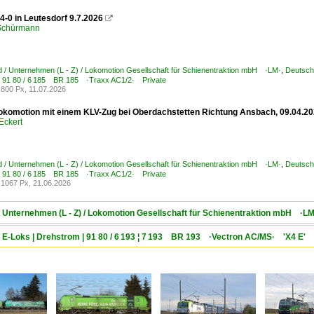
4-0 in Leutesdorf 9.7.2026

 Schürmann
 / Unternehmen (L - Z) / Lokomotion Gesellschaft für Schienentraktion mbH ·LM·
,
Deutsch
| 91 80 / 6 185 BR 185 ·Traxx AC1/2· Private
800 Px, 11.07.2026
okomotion mit einem KLV-Zug bei Oberdachstetten Richtung Ansbach, 09.04.2
Eckert
 / Unternehmen (L - Z) / Lokomotion Gesellschaft für Schienentraktion mbH ·LM·
,
Deutsch
| 91 80 / 6 185 BR 185 ·Traxx AC1/2· Private
1067 Px, 21.06.2026
/ Unternehmen (L - Z) / Lokomotion Gesellschaft für Schienentraktion mbH ·LM
/ E-Loks | Drehstrom | 91 80 / 6 193 ¦ 7 193 BR 193 ·Vectron AC/MS· 'X4 E' 