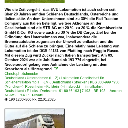
Wie die Zeit vergeht - das EVU Lokomotion ist auch schon seit
über 20 Jahren auf den Schienen Deutschlands, Österreichs und
Italien aktiv. An dem Unternehmen sind zu 30% die Rail Traction
Company aus Italien beteiligt, weitere Aktionäre an der
Gesellschaft sind die STR AG mit 20 %, zu 20 % die Kombiverkehr
GmbH & Co. KG sowie auch zu 30 % die DB Cargo. Ziel bei der
Gründung des Unternehmens war, insbesondere die
Brennerautobahn zugunsten der Umwelt zu entlasten und die
Güter auf die Schiene zu bringen. Eine relativ neue Leistung von
Lokomotion ist der DGS 44131 von Plattling nach Poggio Rusco.
Mit diesem Zug wird Zucker nach Italien transportiert. Am 09.
Oktober 2024 war die Jubiläumslok 193 774 eingeteilt, bei
Niederaudorf gelang eine Aufnahme der Leistung mit dem
Kranzhorn als Hintergrund.

Christoph Schneider
Deutschland / Unternehmen (L - Z) / Lokomotion Gesellschaft für
Schienentraktion mbH ·LM·
,
Deutschland / Strecken | KBS 800-999 / 950
(München–) Rosenheim – Kufstein (–Innsbruck) ·Inntalbahn·
,
Deutschland / E-Loks | Drehstrom | 91 80 / 6 193 ¦ 7 193 BR 193 ·Vectron
AC/MS· 'X4 E' Private
190 1200x800 Px, 22.01.2025
