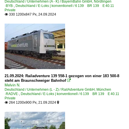
Deutschland / Unternehmen (A - K) / BayernBahn GmbH, Nördlingen
·BYB·
,
Deutschland / E-Loks | konventionell / 6 139 BR 139 E 40.11
Private
330 1200x847 Px, 24.09.2024

21.09.2024: Railadventure 139 558-1 gezogen von einer 183 500-8
steht am Braunschweiger Bahnhof

Melvin N.
Deutschland / Unternehmen (L - Z) / RailAdventure GmbH, München
·RADVE·
,
Deutschland / E-Loks | konventionell / 6 139 BR 139 E 40.11
Private
264 1200x900 Px, 21.09.2024

