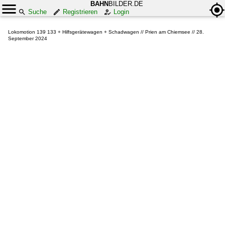
BAHN
BILDER.DE
Suche
Registrieren
Login
Lokomotion 139 133 + Hilfsgerätewagen + Schadwagen // Prien am Chiemsee // 28.
September 2024