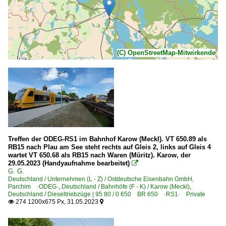
(C) OpenStreetMap-Mitwirkende
Treffen der ODEG-RS1 im Bahnhof Karow (Meckl). VT 650.89 als
RB15 nach Plau am See steht rechts auf Gleis 2, links auf Gleis 4
wartet VT 650.68 als RB15 nach Waren (Müritz). Karow, der
29.05.2023 (Handyaufnahme bearbeitet)

G. G.
Deutschland / Unternehmen (L - Z) / Ostdeutsche Eisenbahn GmbH,
Parchim ·ODEG·
,
Deutschland / Bahnhöfe (F - K) / Karow (Meckl)
,
Deutschland / Dieseltriebzüge | 95 80 / 0 650 BR 650 ·RS1· Private
274 1200x675 Px, 31.05.2023

