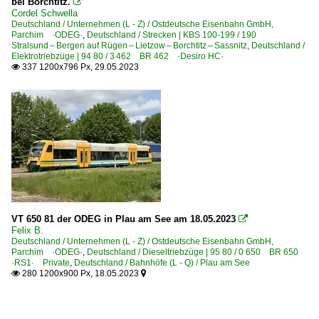
bei Borchtitz.

Cordel Schwella
Deutschland / Unternehmen (L - Z) / Ostdeutsche Eisenbahn GmbH,
Parchim ·ODEG·
,
Deutschland / Strecken | KBS 100-199 / 190
Stralsund – Bergen auf Rügen – Lietzow – Borchtitz – Sassnitz
,
Deutschland /
Elektrotriebzüge | 94 80 / 3 462 BR 462 ·Desiro HC·
337 1200x796 Px, 29.05.2023

VT 650 81 der ODEG in Plau am See am 18.05.2023

Felix B.
Deutschland / Unternehmen (L - Z) / Ostdeutsche Eisenbahn GmbH,
Parchim ·ODEG·
,
Deutschland / Dieseltriebzüge | 95 80 / 0 650 BR 650
·RS1· Private
,
Deutschland / Bahnhöfe (L - Q) / Plau am See
280 1200x900 Px, 18.05.2023

