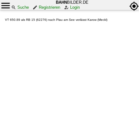
BAHN
BILDER.DE
Suche
Registrieren
Login
VT 650.89 als RB 15 (62276) nach Plau am See verlässt Karow (Meckl)