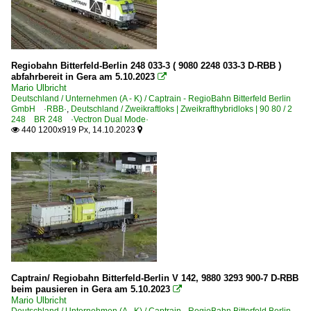
Regiobahn Bitterfeld-Berlin 248 033-3 ( 9080 2248 033-3 D-RBB )
abfahrbereit in Gera am 5.10.2023

Mario Ulbricht
Deutschland / Unternehmen (A - K) / Captrain - RegioBahn Bitterfeld Berlin
GmbH ·RBB·
,
Deutschland / Zweikraftloks | Zweikrafthybridloks | 90 80 / 2
248 BR 248 ·Vectron Dual Mode·
440 1200x919 Px, 14.10.2023


Captrain/ Regiobahn Bitterfeld-Berlin V 142, 9880 3293 900-7 D-RBB
beim pausieren in Gera am 5.10.2023

Mario Ulbricht
Deutschland / Unternehmen (A - K) / Captrain - RegioBahn Bitterfeld Berlin