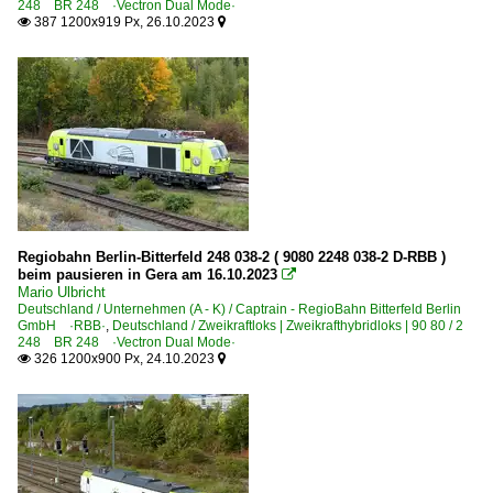
248 BR 248 ·Vectron Dual Mode·
387 1200x919 Px, 26.10.2023


Regiobahn Berlin-Bitterfeld 248 038-2 ( 9080 2248 038-2 D-RBB )
beim pausieren in Gera am 16.10.2023

Mario Ulbricht
Deutschland / Unternehmen (A - K) / Captrain - RegioBahn Bitterfeld Berlin
GmbH ·RBB·
,
Deutschland / Zweikraftloks | Zweikrafthybridloks | 90 80 / 2
248 BR 248 ·Vectron Dual Mode·
326 1200x900 Px, 24.10.2023

