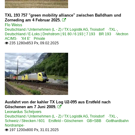
TXL 193 757 "green mobility alliance" zwischen Balldham und
Zorneding am 4 Februar 2025.

Flo Weiss
Deutschland / Unternehmen (L - Z) / TX Logistik AG, Troisdorf ·TXL·
,
Deutschland / E-Loks | Drehstrom | 91 80 / 6 193 ¦ 7 193 BR 193 ·Vectron
AC/MS· 'X4 E' Private
235 1280x853 Px, 09.02.2025

Ausfahrt von der kahler TX Log U2-095 aus Erstfeld nach
Göschenen am 7 Juni 2009.

Leonardus Schrijvers
Deutschland / Unternehmen (L - Z) / TX Logistik AG, Troisdorf ·TXL·
,
Schweiz / Strecken / 601 Erstfeld – Göschenen GB>SBB ·Gotthardbahn
Nordrampe·
197 1200x800 Px, 31.01.2025
