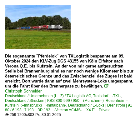
Die sogenannte "Pferdelok" von TXLogistik bespannte am 09.
Oktober 2024 den KLV-Zug DGS 43155 von Köln Eifeltor nach
Verona Q.E. bis Kufstein. An der von mir gerne aufgesuchten
Stelle bei Brannenburg sind es nur noch wenige Kilometer bis zur
österreichischen Grenze und das Zwischenziel des Zuges ist bald
erreicht. Dort wurde dann auf zwei Mehrsystem-Loks umgespannt,
um die Fahrt über den Brennerpass zu bewältigen.

Christoph Schneider
Deutschland / Unternehmen (L - Z) / TX Logistik AG, Troisdorf ·TXL·
,
Deutschland / Strecken | KBS 800-999 / 950 (München–) Rosenheim –
Kufstein (–Innsbruck) ·Inntalbahn·
,
Deutschland / E-Loks | Drehstrom | 91
80 / 6 193 ¦ 7 193 BR 193 ·Vectron AC/MS· 'X4 E' Private
259 1200x803 Px, 30.01.2025
