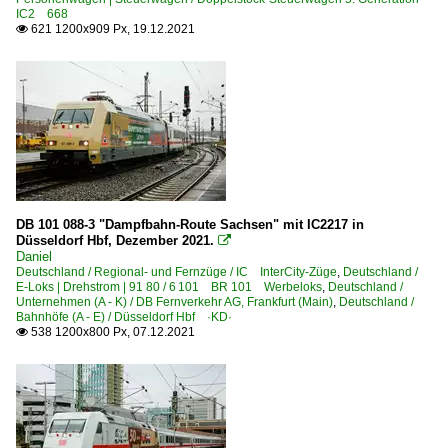
IC2 668
621 1200x909 Px, 19.12.2021

DB 101 088-3 "Dampfbahn-Route Sachsen" mit IC2217 in
Düsseldorf Hbf, Dezember 2021.

Daniel
Deutschland / Regional- und Fernzüge / IC InterCity-Züge
,
Deutschland /
E-Loks | Drehstrom | 91 80 / 6 101 BR 101 Werbeloks
,
Deutschland /
Unternehmen (A - K) / DB Fernverkehr AG, Frankfurt (Main)
,
Deutschland /
Bahnhöfe (A - E) / Düsseldorf Hbf ·KD·
538 1200x800 Px, 07.12.2021
