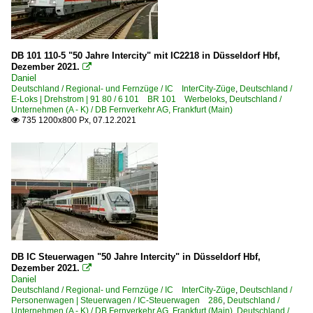
DB 101 110-5 "50 Jahre Intercity" mit IC2218 in Düsseldorf Hbf,
Dezember 2021.

Daniel
Deutschland / Regional- und Fernzüge / IC InterCity-Züge
,
Deutschland /
E-Loks | Drehstrom | 91 80 / 6 101 BR 101 Werbeloks
,
Deutschland /
Unternehmen (A - K) / DB Fernverkehr AG, Frankfurt (Main)
735 1200x800 Px, 07.12.2021

DB IC Steuerwagen "50 Jahre Intercity" in Düsseldorf Hbf,
Dezember 2021.

Daniel
Deutschland / Regional- und Fernzüge / IC InterCity-Züge
,
Deutschland /
Personenwagen | Steuerwagen / IC-Steuerwagen 286
,
Deutschland /
Unternehmen (A - K) / DB Fernverkehr AG, Frankfurt (Main)
,
Deutschland /