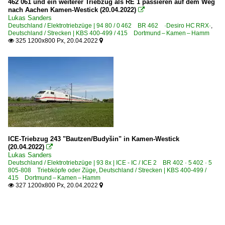
462 061 und ein weiterer Triebzug als RE 1 passieren auf dem Weg
nach Aachen Kamen-Westick (20.04.2022)

Lukas Sanders
Deutschland / Elektrotriebzüge | 94 80 / 0 462 BR 462 ·Desiro HC RRX·
,
Deutschland / Strecken | KBS 400-499 / 415 Dortmund – Kamen – Hamm
325 1200x800 Px, 20.04.2022


ICE-Triebzug 243 "Bautzen/Budyšin" in Kamen-Westick
(20.04.2022)

Lukas Sanders
Deutschland / Elektrotriebzüge | 93 8x | ICE - IC / ICE 2 BR 402 · 5 402 · 5
805-808 Triebköpfe oder Züge
,
Deutschland / Strecken | KBS 400-499 /
415 Dortmund – Kamen – Hamm
327 1200x800 Px, 20.04.2022

