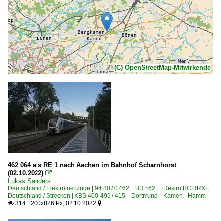
(C) OpenStreetMap-Mitwirkende
462 064 als RE 1 nach Aachen im Bahnhof Scharnhorst
(02.10.2022)

Lukas Sanders
Deutschland / Elektrotriebzüge | 94 80 / 0 462 BR 462 ·Desiro HC RRX·
,
Deutschland / Strecken | KBS 400-499 / 415 Dortmund – Kamen – Hamm
314 1200x826 Px, 02.10.2022

